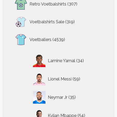
307
Retro Voetbalshirts
307
producten
319
Voetbalshirts Sale
319
producten
4539
Voetballers
4539
producten
34
Lamine Yamal
34
producten
59
Lionel Messi
59
producten
35
Neymar Jr
35
producten
54
Kylian Mbappe
54