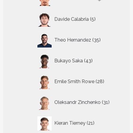
producten
5
Davide Calabria
5
producten
35
Theo Hernandez
35
producten
43
Bukayo Saka
43
producten
28
Emile Smith Rowe
28
producten
31
Oleksandr Zinchenko
31
producten
21
Kieran Tierney
21
producten