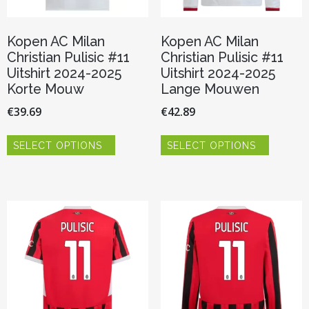
Kopen AC Milan
Kopen AC Milan
Christian Pulisic #11
Christian Pulisic #11
Uitshirt 2024-2025
Uitshirt 2024-2025
Korte Mouw
Lange Mouwen
€
39.69
€
42.89
Dit
Dit
SELECT OPTIONS
SELECT OPTIONS
product
product
heeft
heeft
meerdere
meerder
variaties.
variaties.
Deze
Deze
optie
optie
kan
kan
gekozen
gekozen
worden
worden
op
op
de
de
productpagina
productp