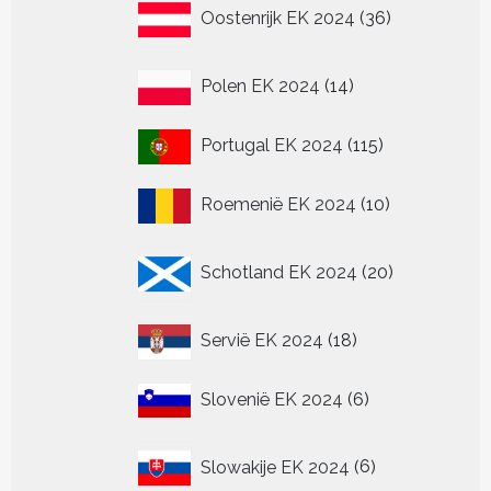
36
Oostenrijk EK 2024
36
producten
14
Polen EK 2024
14
producten
115
Portugal EK 2024
115
producten
10
Roemenië EK 2024
10
producten
20
Schotland EK 2024
20
producten
18
Servië EK 2024
18
producten
6
Slovenië EK 2024
6
producten
6
Slowakije EK 2024
6
producten