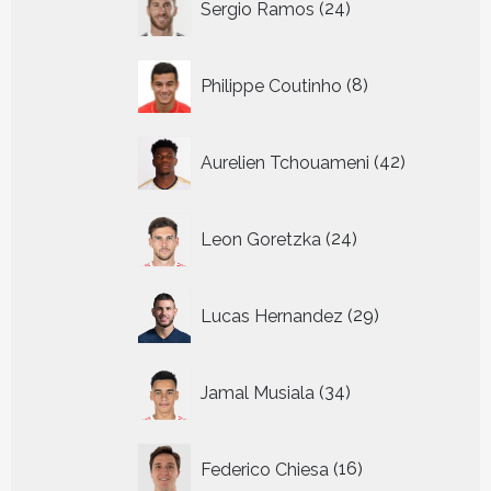
Sergio Ramos
24
producten
8
Philippe Coutinho
8
producten
42
Aurelien Tchouameni
42
producten
24
Leon Goretzka
24
producten
29
Lucas Hernandez
29
producten
34
Jamal Musiala
34
producten
16
Federico Chiesa
16
producten