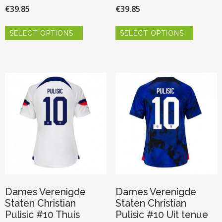
€
39.85
€
39.85
Dit
Dit
SELECT OPTIONS
SELECT OPTIONS
product
product
heeft
heeft
meerdere
meerder
variaties.
variaties.
Deze
Deze
optie
optie
kan
kan
gekozen
gekozen
worden
worden
op
op
de
de
productpagina
productp
Dames Verenigde
Dames Verenigde
Staten Christian
Staten Christian
Pulisic #10 Thuis
Pulisic #10 Uit tenue