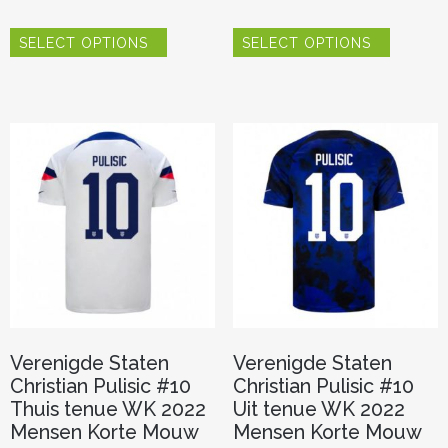
Dit
Dit
SELECT OPTIONS
SELECT OPTIONS
product
product
heeft
heeft
meerdere
meerder
variaties.
variaties.
Deze
Deze
optie
optie
kan
kan
gekozen
gekozen
worden
worden
op
op
de
de
productpagina
productp
Verenigde Staten
Verenigde Staten
Christian Pulisic #10
Christian Pulisic #10
Thuis tenue WK 2022
Uit tenue WK 2022
Mensen Korte Mouw
Mensen Korte Mouw