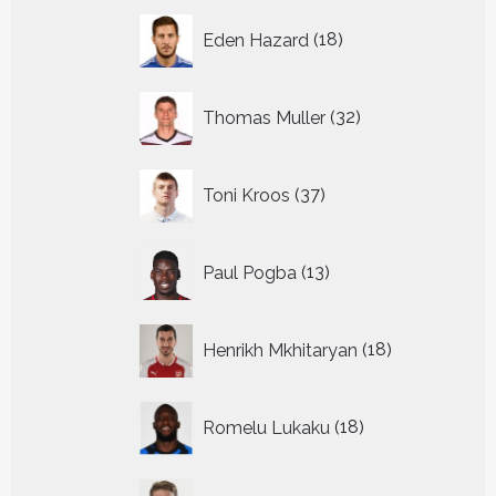
18
Eden Hazard
18
producten
32
Thomas Muller
32
producten
37
Toni Kroos
37
producten
13
Paul Pogba
13
producten
18
Henrikh Mkhitaryan
18
producten
18
Romelu Lukaku
18
producten
24