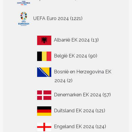
producten
op
de
1221
UEFA Euro 2024
1221
productpagina
producten
13
Albanië EK 2024
13
producten
90
België EK 2024
90
producten
Bosnië en Herzegovina EK
2
2024
2
producten
57
Denemarken EK 2024
57
producten
121
Duitsland EK 2024
121
producten
124
Engeland EK 2024
124