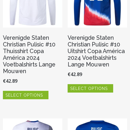
op
productpagina
de
productp
Verenigde Staten
Verenigde Staten
Christian Pulisic #10
Christian Pulisic #10
Thuisshirt Copa
Uitshirt Copa América
América 2024
2024 Voetbalshirts
Voetbalshirts Lange
Lange Mouwen
Mouwen
€
42.89
€
42.89
Dit
SELECT OPTIONS
product
Dit
heeft
SELECT OPTIONS
product
meerder
heeft
variaties.
meerdere
Deze
variaties.
optie
Deze
kan
optie