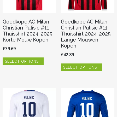
Goedkope AC Milan
Goedkope AC Milan
Christian Pulisic #11
Christian Pulisic #11
Thuisshirt 2024-2025
Thuisshirt 2024-2025
Korte Mouw Kopen
Lange Mouwen
Kopen
€
39.69
€
42.89
Dit
SELECT OPTIONS
product
Dit
heeft
SELECT OPTIONS
product
meerdere
heeft
variaties.
meerder
Deze
variaties.
optie
Deze
kan
optie
gekozen
kan
worden
gekozen
op
worden
de