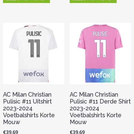
heeft
heeft
meerdere
meerder
variaties.
variaties.
Deze
Deze
optie
optie
kan
kan
gekozen
gekozen
worden
worden
op
op
de
de
productpagina
productp
AC Milan Christian
AC Milan Christian
Pulisic #11 Uitshirt
Pulisic #11 Derde Shirt
2023-2024
2023-2024
Voetbalshirts Korte
Voetbalshirts Korte
Mouw
Mouw
€
39.69
€
39.69