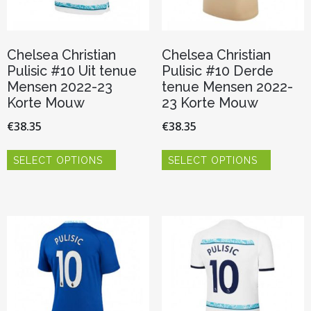
Chelsea Christian
Chelsea Christian
Pulisic #10 Uit tenue
Pulisic #10 Derde
Mensen 2022-23
tenue Mensen 2022-
Korte Mouw
23 Korte Mouw
€
38.35
€
38.35
Dit
Dit
SELECT OPTIONS
SELECT OPTIONS
product
product
heeft
heeft
meerdere
meerder
variaties.
variaties.
Deze
Deze
optie
optie
kan
kan
gekozen
gekozen
worden
worden
op
op
de
de