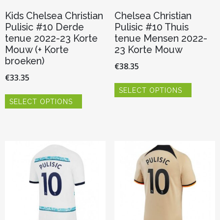
Kids Chelsea Christian
Chelsea Christian
Pulisic #10 Derde
Pulisic #10 Thuis
tenue 2022-23 Korte
tenue Mensen 2022-
Mouw (+ Korte
23 Korte Mouw
broeken)
€
38.35
€
33.35
Dit
SELECT OPTIONS
product
Dit
heeft
SELECT OPTIONS
product
meerder
heeft
variaties.
meerdere
Deze
variaties.
optie
Deze
kan
optie
gekozen
kan
worden
gekozen
op
worden
de
op
productp
de
productpagina