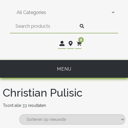
Skip
to
content
0
MENU
Christian Pulisic
Gesorteerd
Toont alle 33 resultaten
op
nieuwste