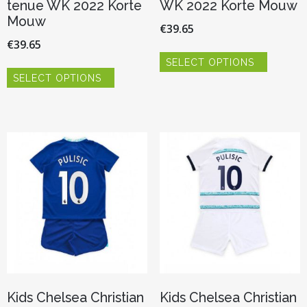
tenue WK 2022 Korte
WK 2022 Korte Mouw
Mouw
€
39.65
€
39.65
Dit
SELECT OPTIONS
product
Dit
heeft
SELECT OPTIONS
product
meerder
heeft
variaties.
meerdere
Deze
variaties.
optie
Deze
kan
optie
gekozen
kan
worden
gekozen
op
worden
de
op
productp
de
productpagina
Kids Chelsea Christian
Kids Chelsea Christian