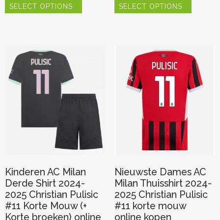
SELECT OPTIONS
SELECT OPTIONS
product
product
heeft
heeft
meerdere
meerder
variaties.
variaties.
Deze
Deze
optie
optie
kan
kan
gekozen
gekozen
worden
worden
op
op
de
de
productpagina
productp
Kinderen AC Milan
Nieuwste Dames AC
Derde Shirt 2024-
Milan Thuisshirt 2024-
2025 Christian Pulisic
2025 Christian Pulisic
#11 Korte Mouw (+
#11 korte mouw
Korte broeken) online
online kopen