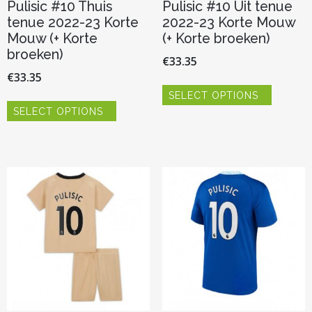
Pulisic #10 Thuis
Pulisic #10 Uit tenue
tenue 2022-23 Korte
2022-23 Korte Mouw
Mouw (+ Korte
(+ Korte broeken)
broeken)
€
33.35
€
33.35
Dit
SELECT OPTIONS
product
Dit
heeft
SELECT OPTIONS
product
meerder
heeft
variaties.
meerdere
Deze
variaties.
optie
Deze
kan
optie
gekozen
kan
worden
gekozen
op
worden
de
op
productp
de
productpagina