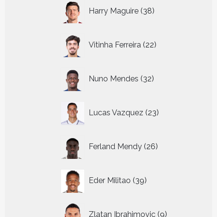
38
Harry Maguire
38
producten
22
Vitinha Ferreira
22
producten
32
Nuno Mendes
32
producten
23
Lucas Vazquez
23
producten
26
Ferland Mendy
26
producten
39
Eder Militao
39
producten
9
Zlatan Ibrahimovic
9