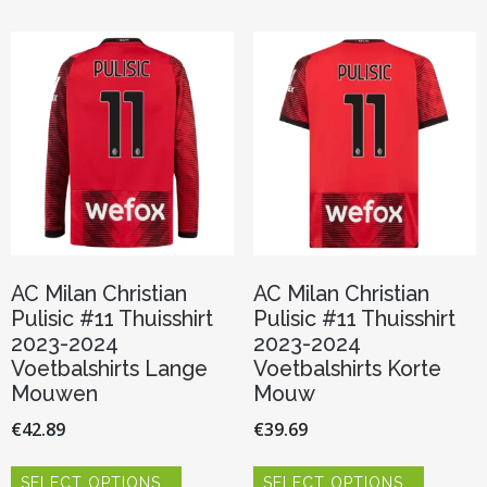
Deze
variaties.
optie
Deze
kan
optie
gekozen
kan
worden
gekozen
op
worden
de
op
productp
de
productpagina
AC Milan Christian
AC Milan Christian
Pulisic #11 Thuisshirt
Pulisic #11 Thuisshirt
2023-2024
2023-2024
Voetbalshirts Lange
Voetbalshirts Korte
Mouwen
Mouw
€
42.89
€
39.69
Dit
Dit
SELECT OPTIONS
SELECT OPTIONS
product
product