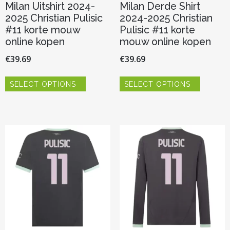
Milan Uitshirt 2024-
Milan Derde Shirt
2025 Christian Pulisic
2024-2025 Christian
#11 korte mouw
Pulisic #11 korte
online kopen
mouw online kopen
€
39.69
€
39.69
Dit
Dit
SELECT OPTIONS
SELECT OPTIONS
product
product
heeft
heeft
meerdere
meerder
variaties.
variaties.
Deze
Deze
optie
optie
kan
kan
gekozen
gekozen
worden
worden
op
op
de
de
productpagina
productp