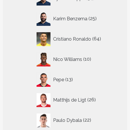
producten
25
Karim Benzema
25
producten
64
Cristiano Ronaldo
64
producten
10
Nico Williams
10
producten
13
Pepe
13
producten
26
Matthijs de Ligt
26
producten
22
Paulo Dybala
22
producten