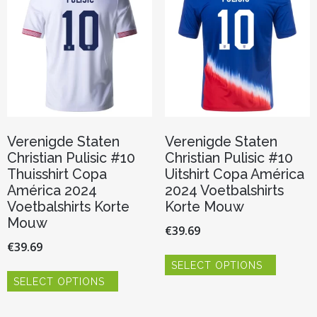
gekozen
kan
worden
gekozen
op
worden
de
op
productp
de
productpagina
Verenigde Staten
Verenigde Staten
Christian Pulisic #10
Christian Pulisic #10
Thuisshirt Copa
Uitshirt Copa América
América 2024
2024 Voetbalshirts
Voetbalshirts Korte
Korte Mouw
Mouw
€
39.69
€
39.69
Dit
SELECT OPTIONS
product
Dit
heeft
SELECT OPTIONS
product
meerder
heeft
variaties.
meerdere