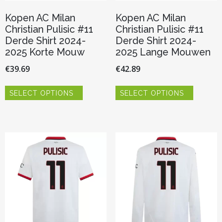
Kopen AC Milan
Kopen AC Milan
Christian Pulisic #11
Christian Pulisic #11
Derde Shirt 2024-
Derde Shirt 2024-
2025 Korte Mouw
2025 Lange Mouwen
€
39.69
€
42.89
Dit
Dit
SELECT OPTIONS
SELECT OPTIONS
product
product
heeft
heeft
meerdere
meerder
variaties.
variaties.
Deze
Deze
optie
optie
kan
kan
gekozen
gekozen
worden
worden
op
op
de
de
productpagina
productp