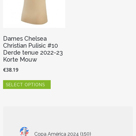
de
de
productpagina
productp
Dames Chelsea
Christian Pulisic #10
Derde tenue 2022-23
Korte Mouw
€
38.19
Dit
SELECT OPTIONS
product
heeft
meerdere
variaties.
Deze
optie
kan
150
gekozen
Copa América 2024
150
worden