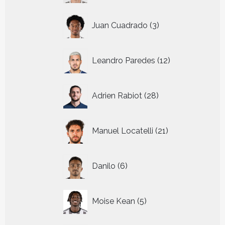
3
Juan Cuadrado
3
producten
12
Leandro Paredes
12
producten
28
Adrien Rabiot
28
producten
21
Manuel Locatelli
21
producten
6
Danilo
6
producten
5
Moise Kean
5
producten