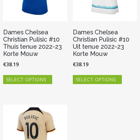
productpagina
productp
Dames Chelsea
Dames Chelsea
Christian Pulisic #10
Christian Pulisic #10
Thuis tenue 2022-23
Uit tenue 2022-23
Korte Mouw
Korte Mouw
€
38.19
€
38.19
Dit
Dit
SELECT OPTIONS
SELECT OPTIONS
product
product
heeft
heeft
meerdere
meerder
variaties.
variaties.
Deze
Deze
optie
optie
kan
kan
gekozen
gekozen
worden
worden
op
op