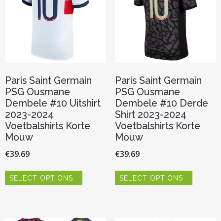
op
worden
de
op
productp
de
productpagina
Paris Saint Germain
Paris Saint Germain
PSG Ousmane
PSG Ousmane
Dembele #10 Uitshirt
Dembele #10 Derde
2023-2024
Shirt 2023-2024
Voetbalshirts Korte
Voetbalshirts Korte
Mouw
Mouw
€
39.69
€
39.69
Dit
Dit
SELECT OPTIONS
SELECT OPTIONS
product
product
heeft
heeft
meerdere
meerder
variaties.
variaties.
Deze
Deze