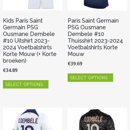
Kids Paris Saint
Paris Saint Germain
Germain PSG
PSG Ousmane
Ousmane Dembele
Dembele #10
#10 Uitshirt 2023-
Thuisshirt 2023-2024
2024 Voetbalshirts
Voetbalshirts Korte
Korte Mouw (+ Korte
Mouw
broeken)
€
39.69
€
34.89
Dit
SELECT OPTIONS
product
Dit
heeft
SELECT OPTIONS
product
meerder
heeft
variaties.
meerdere
Deze
variaties.
optie
Deze
kan
optie
gekozen
kan
worden
gekozen