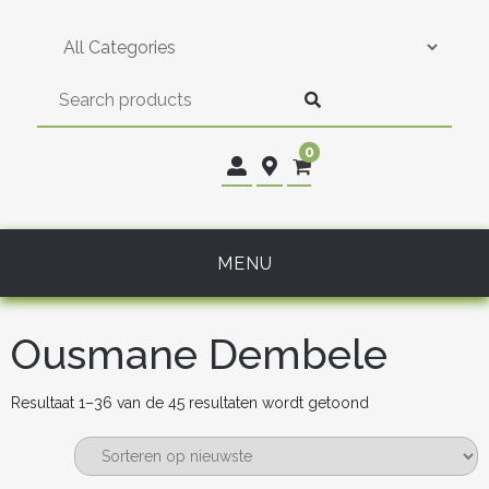
Skip
to
content
0
MENU
Ousmane Dembele
Gesorteerd
Resultaat 1–36 van de 45 resultaten wordt getoond
op
nieuwste