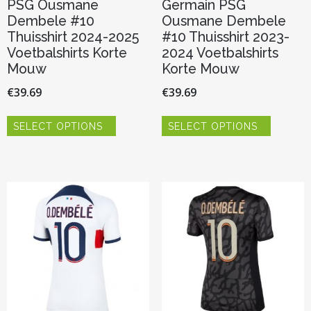
PSG Ousmane
Germain PSG
Dembele #10
Ousmane Dembele
Thuisshirt 2024-2025
#10 Thuisshirt 2023-
Voetbalshirts Korte
2024 Voetbalshirts
Mouw
Korte Mouw
€
39.69
€
39.69
Dit
Dit
SELECT OPTIONS
SELECT OPTIONS
product
product
heeft
heeft
meerdere
meerder
variaties.
variaties.
Deze
Deze
optie
optie
kan
kan
gekozen
gekozen
worden
worden
op
op
de
de
productpagina
productp