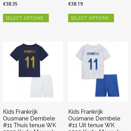
€
38.35
€
38.19
Dit
Dit
SELECT OPTIONS
SELECT OPTIONS
product
product
heeft
heeft
meerdere
meerder
variaties.
variaties.
Deze
Deze
optie
optie
kan
kan
gekozen
gekozen
worden
worden
op
op
de
de
productpagina
productp
Kids Frankrijk
Kids Frankrijk
Ousmane Dembele
Ousmane Dembele
#11 Thuis tenue WK
#11 Uit tenue WK