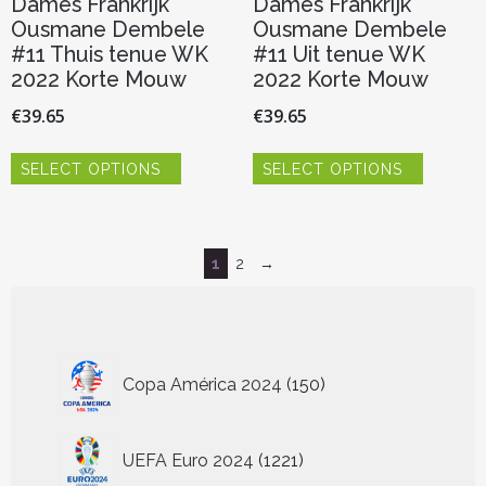
Dames Frankrijk
Dames Frankrijk
Ousmane Dembele
Ousmane Dembele
#11 Thuis tenue WK
#11 Uit tenue WK
2022 Korte Mouw
2022 Korte Mouw
€
39.65
€
39.65
Dit
Dit
SELECT OPTIONS
SELECT OPTIONS
product
product
heeft
heeft
meerdere
meerder
variaties.
variaties.
Deze
Deze
1
2
→
optie
optie
kan
kan
gekozen
gekozen
worden
worden
150
op
op
Copa América 2024
150
producten
de
de
productpagina
productp
1221
UEFA Euro 2024
1221
producten