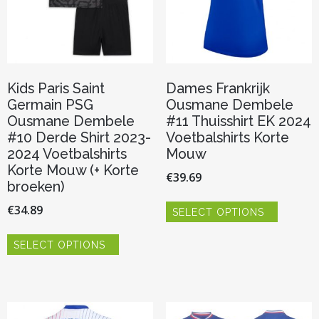
de
de
productpagina
productp
Kids Paris Saint
Dames Frankrijk
Germain PSG
Ousmane Dembele
Ousmane Dembele
#11 Thuisshirt EK 2024
#10 Derde Shirt 2023-
Voetbalshirts Korte
2024 Voetbalshirts
Mouw
Korte Mouw (+ Korte
€
39.69
broeken)
Dit
€
34.89
SELECT OPTIONS
product
heeft
Dit
meerder
SELECT OPTIONS
product
variaties.
heeft
Deze
meerdere
optie
variaties.
kan
Deze
gekozen