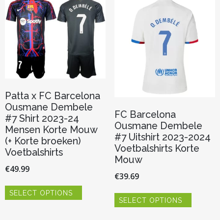
optie
optie
kan
kan
gekozen
gekozen
worden
worden
op
op
de
de
productpagina
productp
Patta x FC Barcelona
Ousmane Dembele
FC Barcelona
#7 Shirt 2023-24
Ousmane Dembele
Mensen Korte Mouw
#7 Uitshirt 2023-2024
(+ Korte broeken)
Voetbalshirts Korte
Voetbalshirts
Mouw
€
49.99
€
39.69
Dit
Dit
SELECT OPTIONS
product
SELECT OPTIONS
product
heeft
heeft
meerdere