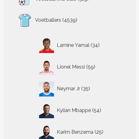
producten
4539
Voetballers
4539
producten
34
Lamine Yamal
34
producten
59
Lionel Messi
59
producten
35
Neymar Jr
35
producten
54
Kylian Mbappe
54
producten
25
Karim Benzema
25
producten