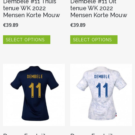
Dembele #11 Thuis
Dembele #11 Uit
tenue WK 2022
tenue WK 2022
Mensen Korte Mouw
Mensen Korte Mouw
€
39.89
€
39.89
Dit
Dit
SELECT OPTIONS
SELECT OPTIONS
product
product
heeft
heeft
meerdere
meerder
variaties.
variaties.
Deze
Deze
optie
optie
kan
kan
gekozen
gekozen
worden
worden
op
op
de
de
productpagina
productp