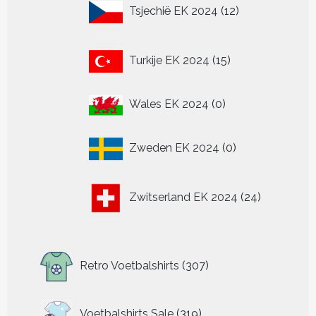
12
Tsjechië EK 2024
12
producten
15
Turkije EK 2024
15
producten
0
Wales EK 2024
0
producten
0
Zweden EK 2024
0
producten
24
Zwitserland EK 2024
24
producten
307
Retro Voetbalshirts
307
producten
319
Voetbalshirts Sale
319