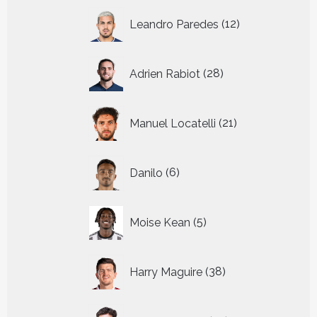
12
Leandro Paredes
12
producten
28
Adrien Rabiot
28
producten
21
Manuel Locatelli
21
producten
6
Danilo
6
producten
5
Moise Kean
5
producten
38
Harry Maguire
38
producten
22