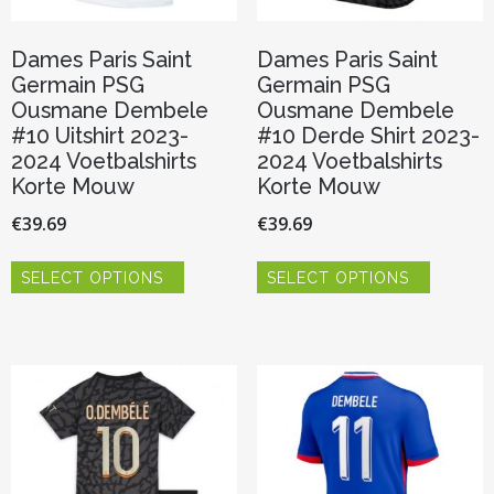
Dames Paris Saint
Dames Paris Saint
Germain PSG
Germain PSG
Ousmane Dembele
Ousmane Dembele
#10 Uitshirt 2023-
#10 Derde Shirt 2023-
2024 Voetbalshirts
2024 Voetbalshirts
Korte Mouw
Korte Mouw
€
39.69
€
39.69
Dit
Dit
SELECT OPTIONS
SELECT OPTIONS
product
product
heeft
heeft
meerdere
meerder
variaties.
variaties.
Deze
Deze
optie
optie
kan
kan
gekozen
gekozen
worden
worden
op
op