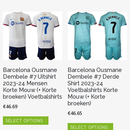
meerder
variaties.
variaties.
Deze
Deze
optie
optie
kan
kan
gekozen
gekozen
worden
worden
op
op
de
de
productpagina
productp
Barcelona Ousmane
Barcelona Ousmane
Dembele #7 Uitshirt
Dembele #7 Derde
2023-24 Mensen
Shirt 2023-24
Korte Mouw (+ Korte
Voetbalshirts Korte
broeken) Voetbalshirts
Mouw (+ Korte
broeken)
€
46.69
€
46.65
Dit
SELECT OPTIONS
product
Dit
heeft
SELECT OPTIONS
product