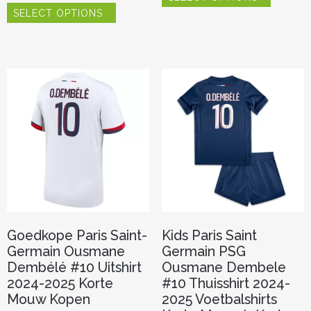
heeft
SELECT OPTIONS
product
meerder
heeft
variaties.
meerdere
Deze
variaties.
optie
Deze
kan
optie
gekozen
kan
worden
gekozen
op
worden
de
op
productp
de
productpagina
Goedkope Paris Saint-
Kids Paris Saint
Germain Ousmane
Germain PSG
Dembélé #10 Uitshirt
Ousmane Dembele
2024-2025 Korte
#10 Thuisshirt 2024-
Mouw Kopen
2025 Voetbalshirts