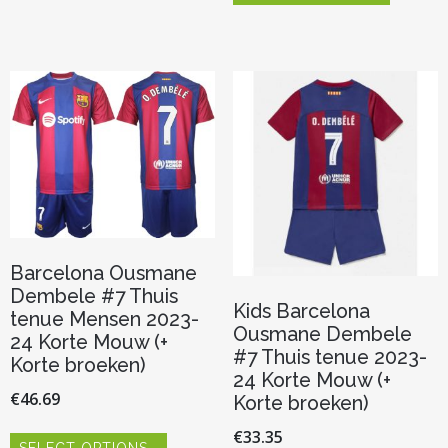
meerdere
heeft
variaties.
meerder
Deze
variaties.
optie
Deze
kan
optie
gekozen
kan
worden
gekozen
op
worden
de
op
productpagina
de
productp
Barcelona Ousmane
Dembele #7 Thuis
Kids Barcelona
tenue Mensen 2023-
Ousmane Dembele
24 Korte Mouw (+
#7 Thuis tenue 2023-
Korte broeken)
24 Korte Mouw (+
€
46.69
Korte broeken)
Dit
€
33.35
SELECT OPTIONS