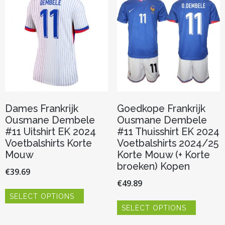
optie
worden
kan
op
gekozen
de
worden
productp
op
de
productpagina
Dames Frankrijk
Goedkope Frankrijk
Ousmane Dembele
Ousmane Dembele
#11 Uitshirt EK 2024
#11 Thuisshirt EK 2024
Voetbalshirts Korte
Voetbalshirts 2024/25
Mouw
Korte Mouw (+ Korte
broeken) Kopen
€
39.69
€
49.89
Dit
SELECT OPTIONS
product
Dit
heeft
SELECT OPTIONS
product
meerdere
heeft