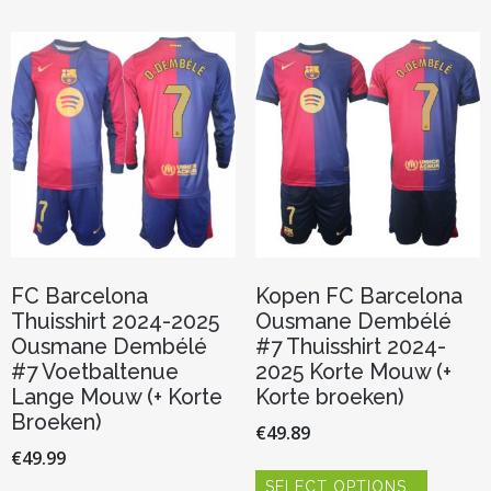
FC Barcelona
Kopen FC Barcelona
Thuisshirt 2024-2025
Ousmane Dembélé
Ousmane Dembélé
#7 Thuisshirt 2024-
#7 Voetbaltenue
2025 Korte Mouw (+
Lange Mouw (+ Korte
Korte broeken)
Broeken)
€
49.89
€
49.99
Dit
SELECT OPTIONS
product
Dit