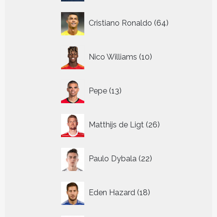
64
Cristiano Ronaldo
64
producten
10
Nico Williams
10
producten
13
Pepe
13
producten
26
Matthijs de Ligt
26
producten
22
Paulo Dybala
22
producten
18
Eden Hazard
18
producten