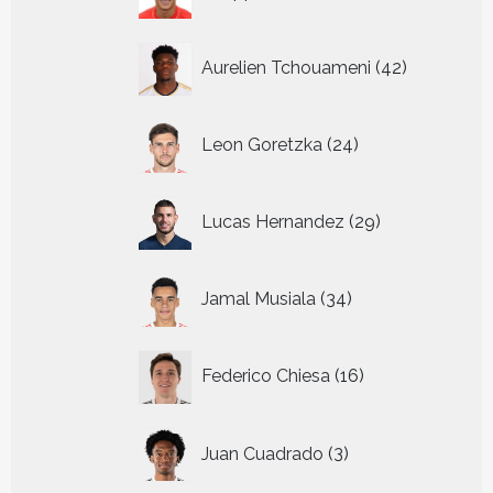
producten
42
Aurelien Tchouameni
42
producten
24
Leon Goretzka
24
producten
29
Lucas Hernandez
29
producten
34
Jamal Musiala
34
producten
16
Federico Chiesa
16
producten
3
Juan Cuadrado
3
producten