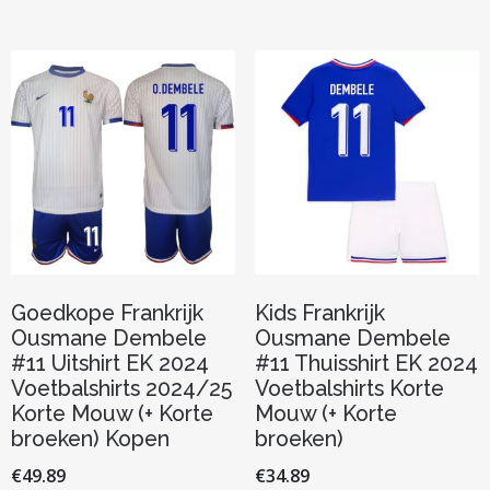
variaties.
meerder
Deze
variaties.
optie
Deze
kan
optie
gekozen
kan
worden
gekozen
op
worden
de
op
productpagina
de
productp
Goedkope Frankrijk
Kids Frankrijk
Ousmane Dembele
Ousmane Dembele
#11 Uitshirt EK 2024
#11 Thuisshirt EK 2024
Voetbalshirts 2024/25
Voetbalshirts Korte
Korte Mouw (+ Korte
Mouw (+ Korte
broeken) Kopen
broeken)
€
49.89
€
34.89