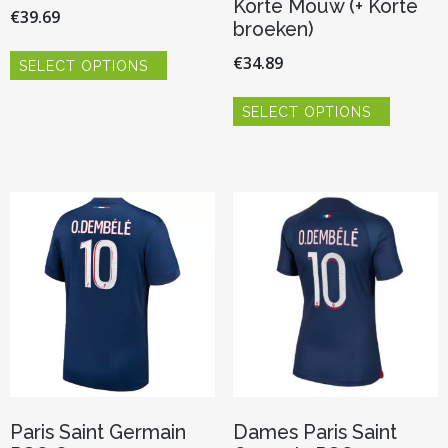
Korte Mouw (+ Korte
€
39.69
broeken)
Dit
€
34.89
SELECT OPTIONS
product
heeft
Dit
meerdere
SELECT OPTIONS
product
variaties.
heeft
Deze
meerder
optie
variaties.
kan
Deze
gekozen
optie
worden
kan
op
gekozen
de
worden
productpagina
op
de
productp
Paris Saint Germain
Dames Paris Saint