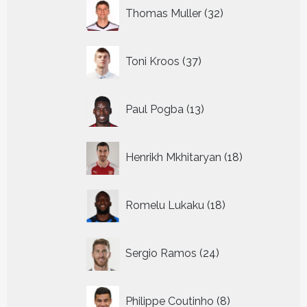
32
Thomas Muller
32
producten
37
Toni Kroos
37
producten
13
Paul Pogba
13
producten
18
Henrikh Mkhitaryan
18
producten
18
Romelu Lukaku
18
producten
24
Sergio Ramos
24
producten
8
Philippe Coutinho
8