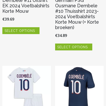
Dembele #11 Uitshirt
Germain PSG
EK 2024 Voetbalshirts
Ousmane Dembele
Korte Mouw
#10 Thuisshirt 2023-
2024 Voetbalshirts
€
39.69
Korte Mouw (+ Korte
Dit
broeken)
SELECT OPTIONS
product
€
34.89
heeft
meerdere
Dit
variaties.
SELECT OPTIONS
product
Deze
heeft
optie
meerder
kan
variaties.
gekozen
Deze
worden
optie
op
kan
de
gekozen
productpagina
worden
op
de
productp