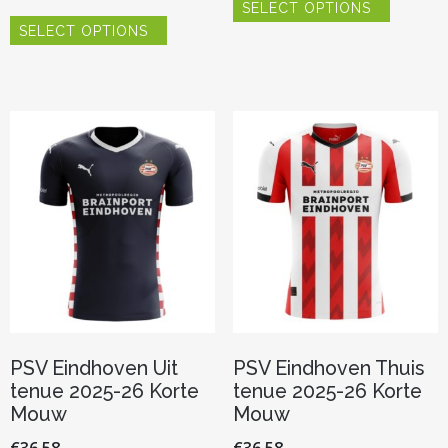
SELECT OPTIONS
product
Dit
heeft
SELECT OPTIONS
product
meerder
heeft
variaties.
meerdere
Deze
variaties.
optie
Deze
kan
optie
gekozen
kan
worden
gekozen
op
worden
de
op
productp
de
productpagina
PSV Eindhoven Uit
PSV Eindhoven Thuis
tenue 2025-26 Korte
tenue 2025-26 Korte
Mouw
Mouw
€
36.58
€
36.58