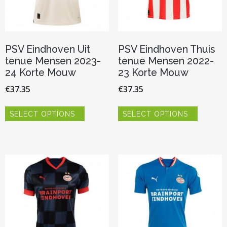
productpagina
productp
PSV Eindhoven Uit
PSV Eindhoven Thuis
tenue Mensen 2023-
tenue Mensen 2022-
24 Korte Mouw
23 Korte Mouw
€
37.35
€
37.35
Dit
Dit
SELECT OPTIONS
SELECT OPTIONS
product
product
heeft
heeft
meerdere
meerder
variaties.
variaties.
Deze
Deze
optie
optie
kan
kan
gekozen
gekozen
worden
worden
op
op
de
de