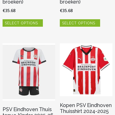
broeken)
broeken)
€
35.68
€
35.68
Dit
Dit
SELECT OPTIONS
SELECT OPTIONS
product
product
heeft
heeft
meerdere
meerder
variaties.
variaties.
Deze
Deze
optie
optie
kan
kan
gekozen
gekozen
worden
worden
op
op
de
de
productpagina
productp
Kopen PSV Eindhoven
PSV Eindhoven Thuis
Thuisshirt 2024-2025