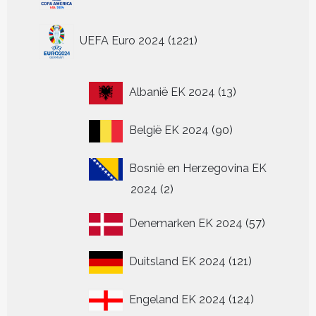
op
de
1221
UEFA Euro 2024
1221
productpagina
producten
13
Albanië EK 2024
13
producten
90
België EK 2024
90
producten
Bosnië en Herzegovina EK
2
2024
2
producten
57
Denemarken EK 2024
57
producten
121
Duitsland EK 2024
121
producten
124
Engeland EK 2024
124
producten