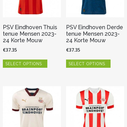
productpagina
PSV Eindhoven Thuis
PSV Eindhoven Derde
tenue Mensen 2023-
tenue Mensen 2023-
24 Korte Mouw
24 Korte Mouw
€
37.35
€
37.35
Dit
Dit
SELECT OPTIONS
SELECT OPTIONS
product
product
heeft
heeft
meerdere
meerder
variaties.
variaties.
Deze
Deze
optie
optie
kan
kan
gekozen
gekozen
worden
worden
op
op
de
de