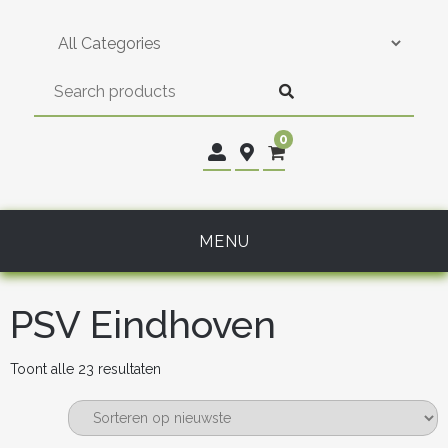
Skip
to
content
0
MENU
PSV Eindhoven
Gesorteerd
Toont alle 23 resultaten
op
nieuwste