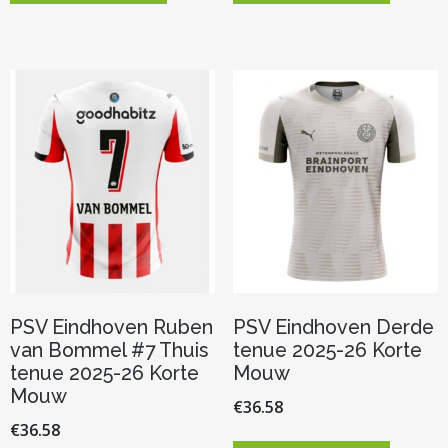
heeft
heeft
meerdere
meerder
variaties.
variaties.
Deze
Deze
optie
optie
kan
kan
gekozen
gekozen
worden
worden
op
op
de
de
productpagina
productp
PSV Eindhoven Ruben
PSV Eindhoven Derde
van Bommel #7 Thuis
tenue 2025-26 Korte
tenue 2025-26 Korte
Mouw
Mouw
€
36.58
€
36.58
Dit