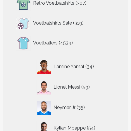
Retro Voetbalshirts
307
producten
319
Voetbalshirts Sale
319
producten
4539
Voetballers
4539
producten
34
Lamine Yamal
34
producten
59
Lionel Messi
59
producten
35
Neymar Jr
35
producten
54
Kylian Mbappe
54