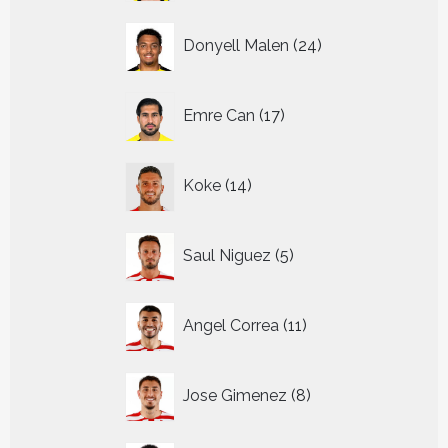
24
Donyell Malen
24
producten
17
Emre Can
17
producten
14
Koke
14
producten
5
Saul Niguez
5
producten
11
Angel Correa
11
producten
8
Jose Gimenez
8
producten