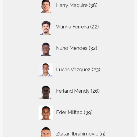
38
Harry Maguire
38
producten
22
Vitinha Ferreira
22
producten
32
Nuno Mendes
32
producten
23
Lucas Vazquez
23
producten
26
Ferland Mendy
26
producten
39
Eder Militao
39
producten
9
Zlatan Ibrahimovic
9