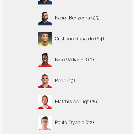
producten
25
Karim Benzema
25
producten
64
Cristiano Ronaldo
64
producten
10
Nico Williams
10
producten
13
Pepe
13
producten
26
Matthijs de Ligt
26
producten
22
Paulo Dybala
22
producten