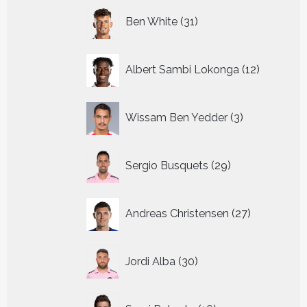
31
Ben White
31
producten
12
Albert Sambi Lokonga
12
producte
3
Wissam Ben Yedder
3
producten
29
Sergio Busquets
29
producten
27
Andreas Christensen
27
producten
30
Jordi Alba
30
producten
16