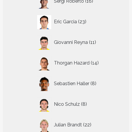
Sergi Roberto
16
producten
23
Eric Garcia
23
producten
11
Giovanni Reyna
11
producten
14
Thorgan Hazard
14
producten
8
Sebastien Haller
8
producten
8
Nico Schulz
8
producten
22
Julian Brandt
22
producten