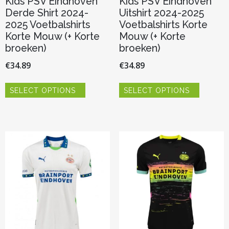
Kids PSV Eindhoven
Kids PSV Eindhoven
Derde Shirt 2024-
Uitshirt 2024-2025
2025 Voetbalshirts
Voetbalshirts Korte
Korte Mouw (+ Korte
Mouw (+ Korte
broeken)
broeken)
€
34.89
€
34.89
Dit
Dit
SELECT OPTIONS
SELECT OPTIONS
product
product
heeft
heeft
meerdere
meerder
variaties.
variaties.
Deze
Deze
optie
optie
kan
kan
gekozen
gekozen
worden
worden
op
op
de
de
productpagina
productp