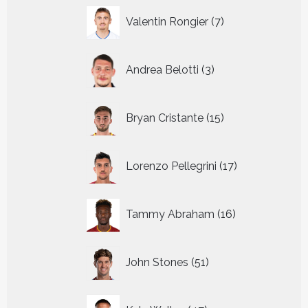
7
Valentin Rongier
7
producten
3
Andrea Belotti
3
producten
15
Bryan Cristante
15
producten
17
Lorenzo Pellegrini
17
producten
16
Tammy Abraham
16
producten
51
John Stones
51
producten
47