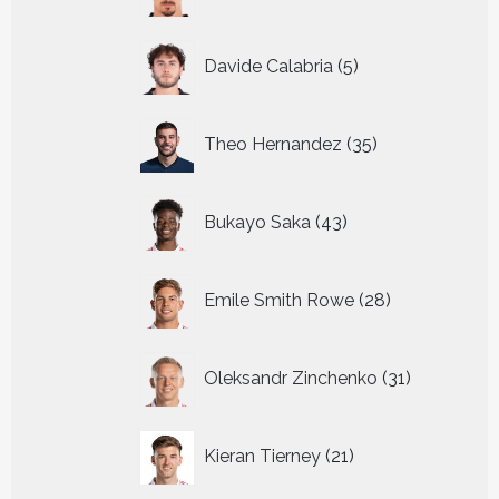
producten
5
Davide Calabria
5
producten
35
Theo Hernandez
35
producten
43
Bukayo Saka
43
producten
28
Emile Smith Rowe
28
producten
31
Oleksandr Zinchenko
31
producten
21
Kieran Tierney
21
producten