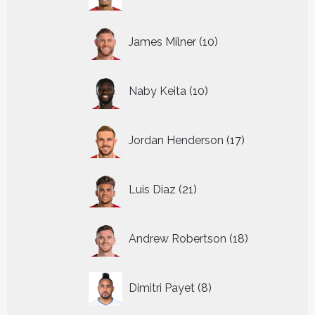
producten
10
James Milner
10
producten
10
Naby Keita
10
producten
17
Jordan Henderson
17
producten
21
Luis Diaz
21
producten
18
Andrew Robertson
18
producten
8
Dimitri Payet
8
producten