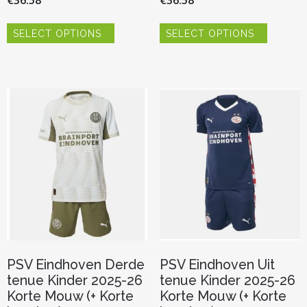
Dit
Dit
SELECT OPTIONS
SELECT OPTIONS
product
product
heeft
heeft
meerdere
meerder
variaties.
variaties.
Deze
Deze
optie
optie
kan
kan
gekozen
gekozen
worden
worden
op
op
de
de
productpagina
productp
PSV Eindhoven Derde
PSV Eindhoven Uit
tenue Kinder 2025-26
tenue Kinder 2025-26
Korte Mouw (+ Korte
Korte Mouw (+ Korte