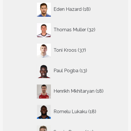
18
Eden Hazard
18
producten
32
Thomas Muller
32
producten
37
Toni Kroos
37
producten
13
Paul Pogba
13
producten
18
Henrikh Mkhitaryan
18
producten
18
Romelu Lukaku
18
producten
24