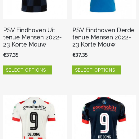
productpagina
productp
PSV Eindhoven Uit
PSV Eindhoven Derde
tenue Mensen 2022-
tenue Mensen 2022-
23 Korte Mouw
23 Korte Mouw
€
37.35
€
37.35
Dit
Dit
SELECT OPTIONS
SELECT OPTIONS
product
product
heeft
heeft
meerdere
meerder
variaties.
variaties.
Deze
Deze
optie
optie
kan
kan
gekozen
gekozen
worden
worden
op
op
de
de