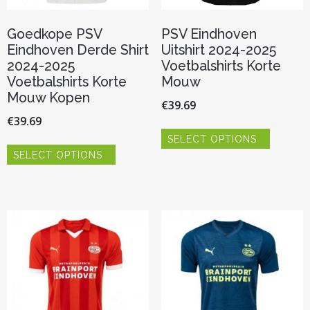
Goedkope PSV
PSV Eindhoven
Eindhoven Derde Shirt
Uitshirt 2024-2025
2024-2025
Voetbalshirts Korte
Voetbalshirts Korte
Mouw
Mouw Kopen
€
39.69
€
39.69
Dit
SELECT OPTIONS
product
Dit
heeft
SELECT OPTIONS
product
meerder
heeft
variaties.
meerdere
Deze
variaties.
optie
Deze
kan
optie
gekozen
kan
worden
gekozen
op
worden
de
op
productp
de