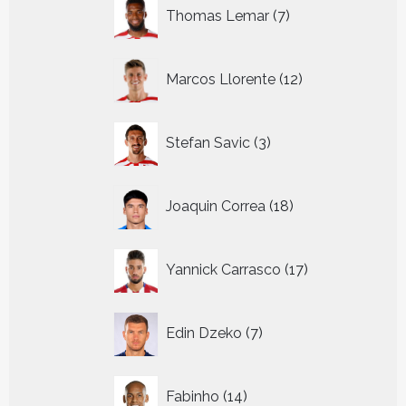
7
Thomas Lemar
7
producten
12
Marcos Llorente
12
producten
3
Stefan Savic
3
producten
18
Joaquin Correa
18
producten
17
Yannick Carrasco
17
producten
7
Edin Dzeko
7
producten
14
Fabinho
14