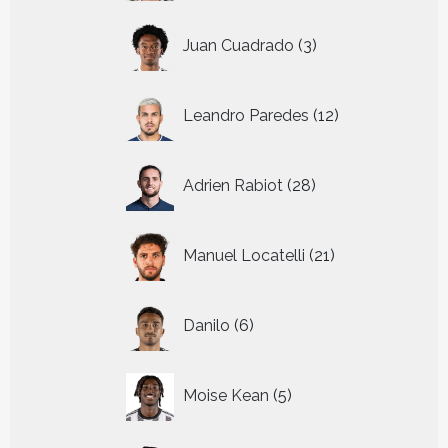
3
Juan Cuadrado
3
producten
12
Leandro Paredes
12
producten
28
Adrien Rabiot
28
producten
21
Manuel Locatelli
21
producten
6
Danilo
6
producten
5
Moise Kean
5
producten