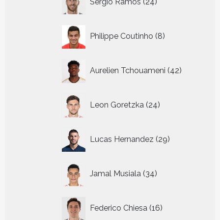
Sergio Ramos
24
producten
8
Philippe Coutinho
8
producten
42
Aurelien Tchouameni
42
producten
24
Leon Goretzka
24
producten
29
Lucas Hernandez
29
producten
34
Jamal Musiala
34
producten
16
Federico Chiesa
16
producten