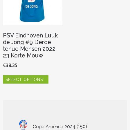
de
de
productpagina
productp
PSV Eindhoven Luuk
de Jong #9 Derde
tenue Mensen 2022-
23 Korte Mouw
€
38.35
Dit
SELECT OPTIONS
product
heeft
meerdere
variaties.
Deze
optie
kan
150
gekozen
Copa América 2024
150
worden
producten