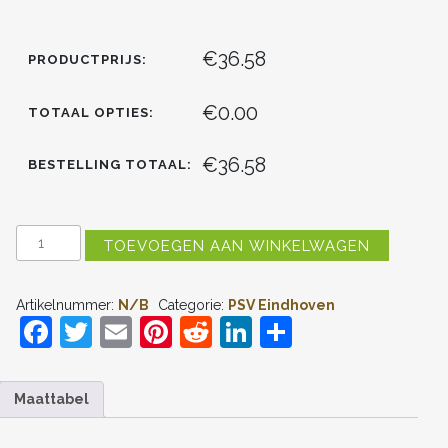
€36.58
PRODUCTPRIJS:
€0.00
TOTAAL OPTIES:
€36.58
BESTELLING TOTAAL:
PSV
TOEVOEGEN AAN WINKELWAGEN
EINDHOVEN
UIT
TENUE
Artikelnummer:
N/B
Categorie:
PSV Eindhoven
2025-
F
T
E
Pi
R
Li
D
26
KORTE
a
w
m
nt
e
n
el
MOUW
AANTAL
c
itt
ai
er
d
k
e
Maattabel
e
er
l
e
di
e
n