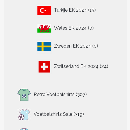
15
Turkije EK 2024
15
producten
0
Wales EK 2024
0
producten
0
Zweden EK 2024
0
producten
24
Zwitserland EK 2024
24
producten
307
Retro Voetbalshirts
307
producten
319
Voetbalshirts Sale
319
producten