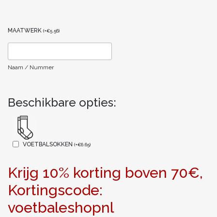
MAATWERK
(
+
€
5.56
)
Naam / Nummer
Beschikbare opties:
VOETBALSOKKEN
(
+
€
6.65
)
Krijg 10% korting boven 70€,
Kortingscode:
voetbaleshopnl