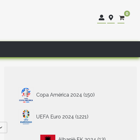
0
150
Copa América 2024
150
producten
1221
UEFA Euro 2024
1221
producten
13
Albanië EK 2024
13