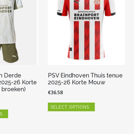
worden
gekozen
op
worden
de
op
productpagina
de
productpagina
n Derde
PSV Eindhoven Thuis tenue
2025-26 Korte
2025-26 Korte Mouw
 broeken)
€
36.58
Dit
SELECT OPTIONS
product
Dit
heeft
S
product
meerdere
heeft
variaties.
meerdere
Deze
variaties.