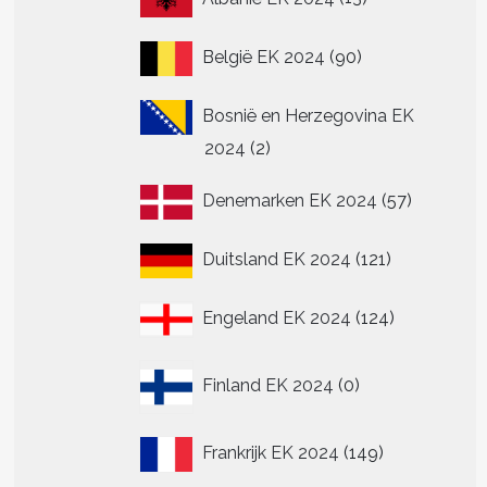
producten
90
België EK 2024
90
producten
Bosnië en Herzegovina EK
2
2024
2
producten
57
Denemarken EK 2024
57
producte
121
Duitsland EK 2024
121
producten
124
Engeland EK 2024
124
producten
0
Finland EK 2024
0
producten
149
Frankrijk EK 2024
149
producten