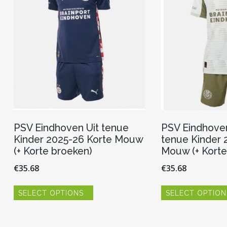
gekozen
worden
op
de
productpagina
PSV Eindhoven Uit tenue
PSV Eindhove
Kinder 2025-26 Korte Mouw
tenue Kinder 
(+ Korte broeken)
Mouw (+ Korte
€
35.68
€
35.68
Dit
SELECT OPTIONS
SELECT OPTION
product
heeft
meerdere
variaties.