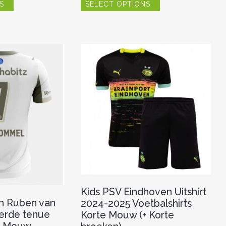
S
SELECT OPTIONS
product
product
heeft
heeft
meerdere
meerdere
variaties.
variaties.
Deze
Deze
optie
optie
kan
kan
gekozen
gekozen
worden
worden
op
op
de
de
productpagina
productpagina
Kids PSV Eindhoven Uitshirt
n Ruben van
2024-2025 Voetbalshirts
erde tenue
Korte Mouw (+ Korte