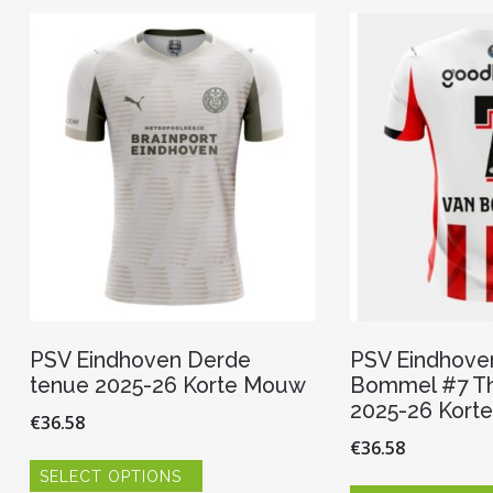
Deze
optie
kan
gekozen
worden
op
de
productpagina
PSV Eindhoven Derde
PSV Eindhove
tenue 2025-26 Korte Mouw
Bommel #7 Th
2025-26 Kort
€
36.58
€
36.58
Dit
SELECT OPTIONS
product