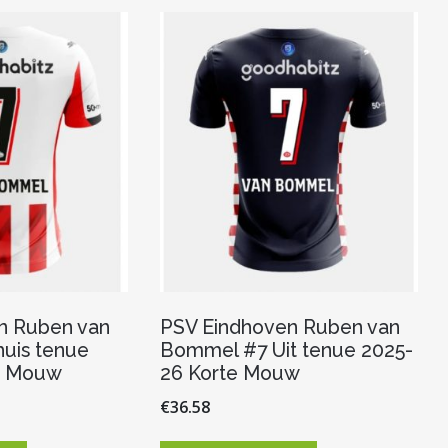
optie
Deze
kan
optie
gekozen
kan
worden
gekozen
op
worden
de
op
productpagina
de
productpagina
n Ruben van
PSV Eindhoven Ruben van
uis tenue
Bommel #7 Uit tenue 2025-
e Mouw
26 Korte Mouw
€
36.58
Dit
Dit