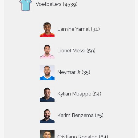
4539
Voetballers
4539
producten
34
Lamine Yamal
34
producten
59
Lionel Messi
59
producten
35
Neymar Jr
35
producten
54
Kylian Mbappe
54
producten
25
Karim Benzema
25
producten
64
Cristiano Ronaldo
64