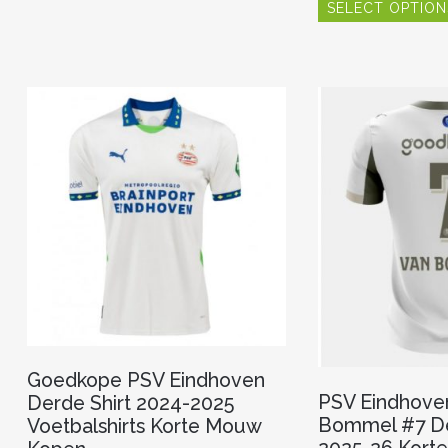
heeft
SELECT OPTION
meerdere
variaties.
Deze
optie
kan
gekozen
worden
op
de
productpagina
Goedkope PSV Eindhoven
PSV Eindhove
Derde Shirt 2024-2025
Bommel #7 D
Voetbalshirts Korte Mouw