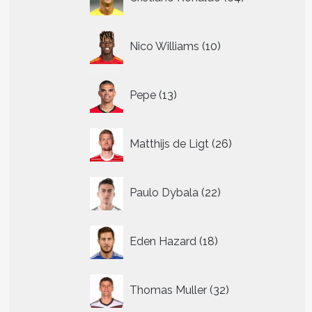
producten
10
Nico Williams
10
producten
13
Pepe
13
producten
26
Matthijs de Ligt
26
producten
22
Paulo Dybala
22
producten
18
Eden Hazard
18
producten
32
Thomas Muller
32
producten