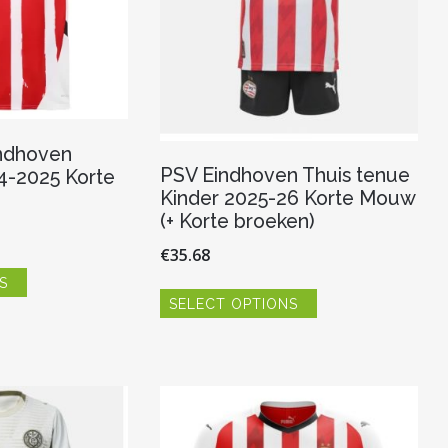
ndhoven
PSV Eindhoven Thuis tenue
24-2025 Korte
Kinder 2025-26 Korte Mouw
(+ Korte broeken)
€
35.68
Dit
S
product
Dit
SELECT OPTIONS
heeft
product
meerdere
heeft
variaties.
meerdere
Deze
variaties.
optie
Deze
kan
optie
gekozen
kan