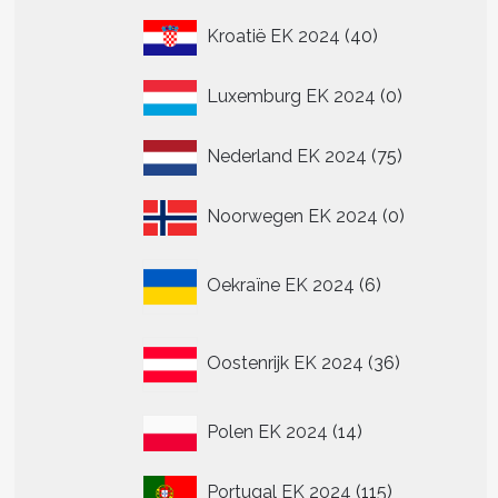
40
Kroatië EK 2024
40
producten
0
Luxemburg EK 2024
0
producten
75
Nederland EK 2024
75
producten
0
Noorwegen EK 2024
0
producten
6
Oekraïne EK 2024
6
producten
36
Oostenrijk EK 2024
36
producten
14
Polen EK 2024
14
producten
115
Portugal EK 2024
115