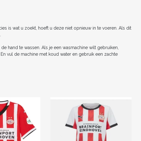
b
st
t
dI
o
n
o
s is wat u zoekt, hoeft u deze niet opnieuw in te voeren. Als dit
k
.
 de hand te wassen. Als je een wasmachine wilt gebruiken,
n. En vul de machine met koud water en gebruik een zachte