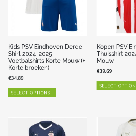
Kids PSV Eindhoven Derde
Kopen PSV Ei
Shirt 2024-2025
Thuisshirt 20
Voetbalshirts Korte Mouw (+
Mouw
Korte broeken)
€
39.69
€
34.89
SELECT OPTION
Dit
SELECT OPTIONS
product
heeft
meerdere
variaties.
Deze
optie
kan