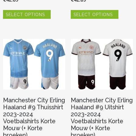
Dit
Dit
SELECT OPTIONS
SELECT OPTIONS
product
product
heeft
heeft
meerdere
meerder
variaties.
variaties.
Deze
Deze
optie
optie
kan
kan
gekozen
gekozen
worden
worden
op
op
de
de
productpagina
productp
Manchester City Erling
Manchester City Erling
Haaland #9 Thuisshirt
Haaland #9 Uitshirt
2023-2024
2023-2024
Voetbalshirts Korte
Voetbalshirts Korte
Mouw (+ Korte
Mouw (+ Korte
broeken)
broeken)