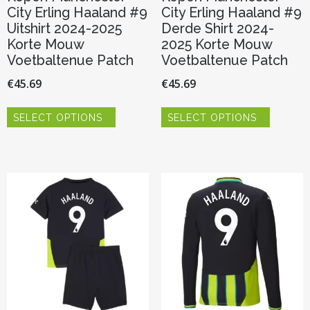
City Erling Haaland #9
City Erling Haaland #9
Uitshirt 2024-2025
Derde Shirt 2024-
Korte Mouw
2025 Korte Mouw
Voetbaltenue Patch
Voetbaltenue Patch
€
45.69
€
45.69
Dit
Dit
SELECT OPTIONS
SELECT OPTIONS
product
product
heeft
heeft
meerdere
meerder
variaties.
variaties.
Deze
Deze
optie
optie
kan
kan
gekozen
gekozen
worden
worden
op
op
de
de
productpagina
productp