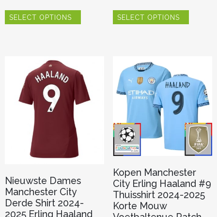
Dit
Dit
SELECT OPTIONS
SELECT OPTIONS
product
product
heeft
heeft
meerdere
meerder
variaties.
variaties.
Deze
Deze
optie
optie
kan
kan
gekozen
gekozen
worden
worden
op
op
de
de
productpagina
productp
Kopen Manchester
Nieuwste Dames
City Erling Haaland #9
Manchester City
Thuisshirt 2024-2025
Derde Shirt 2024-
Korte Mouw
2025 Erling Haaland