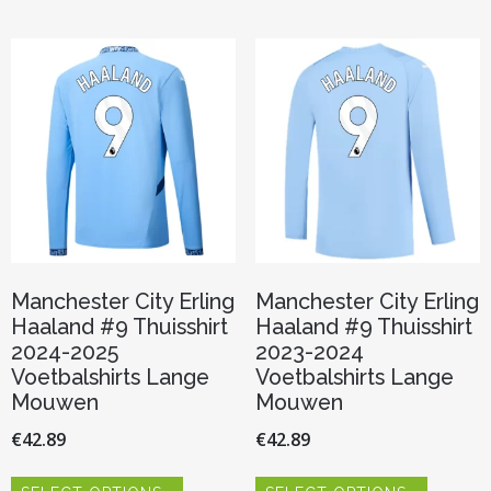
Deze
variaties.
optie
Deze
kan
optie
gekozen
kan
worden
gekozen
op
worden
de
op
productp
de
productpagina
Manchester City Erling
Manchester City Erling
Haaland #9 Thuisshirt
Haaland #9 Thuisshirt
2024-2025
2023-2024
Voetbalshirts Lange
Voetbalshirts Lange
Mouwen
Mouwen
€
42.89
€
42.89
Dit
Dit