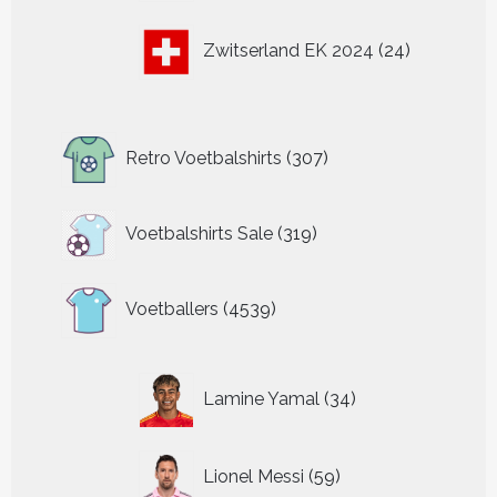
24
Zwitserland EK 2024
24
producten
307
Retro Voetbalshirts
307
producten
319
Voetbalshirts Sale
319
producten
4539
Voetballers
4539
producten
34
Lamine Yamal
34
producten
59
Lionel Messi
59
producten