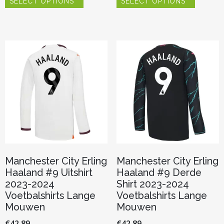
SELECT OPTIONS
SELECT OPTIONS
product
product
heeft
heeft
meerdere
meerder
variaties.
variaties.
Deze
Deze
optie
optie
kan
kan
gekozen
gekozen
worden
worden
op
op
de
de
productpagina
productp
Manchester City Erling
Manchester City Erling
Haaland #9 Uitshirt
Haaland #9 Derde
2023-2024
Shirt 2023-2024
Voetbalshirts Lange
Voetbalshirts Lange
Mouwen
Mouwen
€
42.89
€
42.89