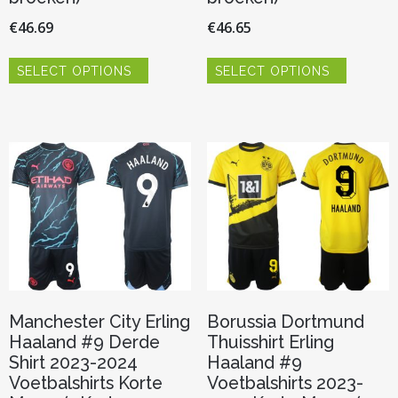
€
46.69
€
46.65
Dit
Dit
SELECT OPTIONS
SELECT OPTIONS
product
product
heeft
heeft
meerdere
meerder
variaties.
variaties.
Deze
Deze
optie
optie
kan
kan
gekozen
gekozen
worden
worden
op
op
de
de
productpagina
productp
Manchester City Erling
Borussia Dortmund
Haaland #9 Derde
Thuisshirt Erling
Shirt 2023-2024
Haaland #9
Voetbalshirts Korte
Voetbalshirts 2023-