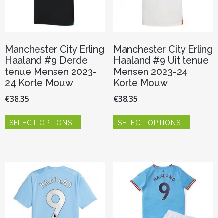
productpagina
productp
Manchester City Erling
Manchester City Erling
Haaland #9 Derde
Haaland #9 Uit tenue
tenue Mensen 2023-
Mensen 2023-24
24 Korte Mouw
Korte Mouw
€
38.35
€
38.35
Dit
Dit
SELECT OPTIONS
SELECT OPTIONS
product
product
heeft
heeft
meerdere
meerder
variaties.
variaties.
Deze
Deze
optie
optie
kan
kan
gekozen
gekozen
worden
worden
op
op