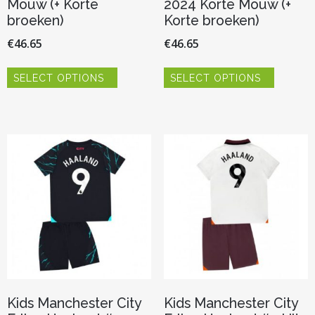
Mouw (+ Korte
2024 Korte Mouw (+
broeken)
Korte broeken)
€
46.65
€
46.65
Dit
Dit
SELECT OPTIONS
SELECT OPTIONS
product
product
heeft
heeft
meerdere
meerder
variaties.
variaties.
Deze
Deze
optie
optie
kan
kan
gekozen
gekozen
worden
worden
op
op
de
de
productpagina
productp
Kids Manchester City
Kids Manchester City