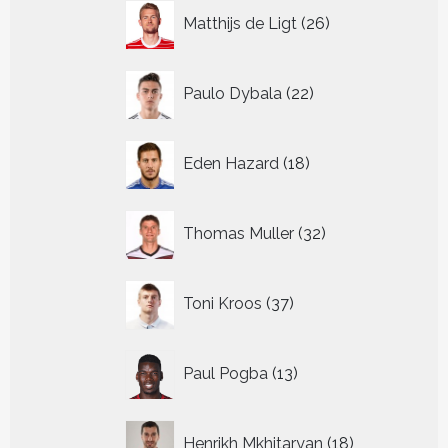
26
Matthijs de Ligt
26
producten
22
Paulo Dybala
22
producten
18
Eden Hazard
18
producten
32
Thomas Muller
32
producten
37
Toni Kroos
37
producten
13
Paul Pogba
13
producten
18
Henrikh Mkhitaryan
18