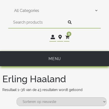
Skip
to
content
0
MENU
Erling Haaland
Gesorteerd
Resultaat 1–36 van de 43 resultaten wordt getoond
op
nieuwste