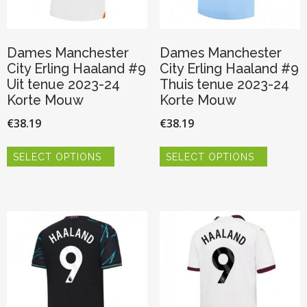
Dames Manchester
Dames Manchester
City Erling Haaland #9
City Erling Haaland #9
Uit tenue 2023-24
Thuis tenue 2023-24
Korte Mouw
Korte Mouw
€
38.19
€
38.19
Dit
Dit
SELECT OPTIONS
SELECT OPTIONS
product
product
heeft
heeft
meerdere
meerder
variaties.
variaties.
Deze
Deze
optie
optie
kan
kan
gekozen
gekozen
worden
worden
op
op
de
de