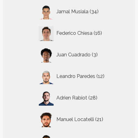
34
Jamal Musiala
34
producten
16
Federico Chiesa
16
producten
3
Juan Cuadrado
3
producten
12
Leandro Paredes
12
producten
28
Adrien Rabiot
28
producten
21
Manuel Locatelli
21
producten
6