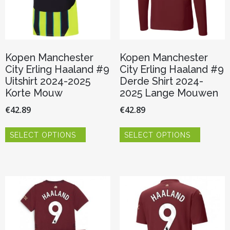
de
productpagina
Kopen Manchester
Kopen Manchester
City Erling Haaland #9
City Erling Haaland #9
Uitshirt 2024-2025
Derde Shirt 2024-
Korte Mouw
2025 Lange Mouwen
€
42.89
€
42.89
Dit
Dit
SELECT OPTIONS
SELECT OPTIONS
product
product
heeft
heeft
meerdere
meerder
variaties.
variaties.
Deze
Deze
optie
optie
kan
kan
gekozen
gekozen
worden
worden