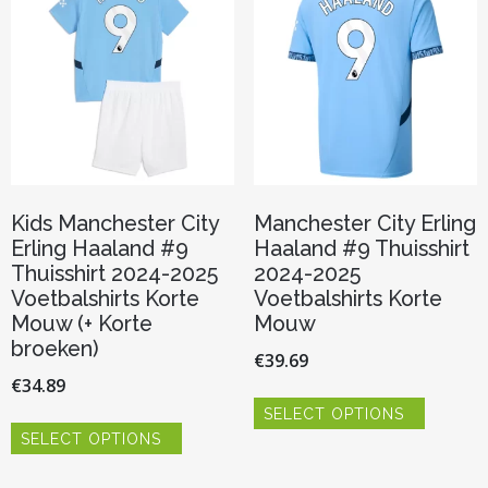
worden
kan
op
gekozen
de
worden
productp
op
de
productpagina
Kids Manchester City
Manchester City Erling
Erling Haaland #9
Haaland #9 Thuisshirt
Thuisshirt 2024-2025
2024-2025
Voetbalshirts Korte
Voetbalshirts Korte
Mouw (+ Korte
Mouw
broeken)
€
39.69
€
34.89
Dit
SELECT OPTIONS
product
Dit
heeft
SELECT OPTIONS
product
meerder
heeft
variaties.
meerdere