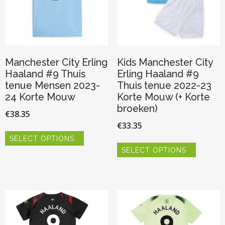
de
de
productpagina
productp
Manchester City Erling
Kids Manchester City
Haaland #9 Thuis
Erling Haaland #9
tenue Mensen 2023-
Thuis tenue 2022-23
24 Korte Mouw
Korte Mouw (+ Korte
broeken)
€
38.35
€
33.35
Dit
SELECT OPTIONS
product
Dit
heeft
SELECT OPTIONS
product
meerdere
heeft
variaties.
meerder
Deze
variaties.
optie
Deze
kan
optie
gekozen
kan
worden
gekozen