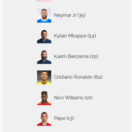
35
Neymar Jr
35
producten
54
Kylian Mbappe
54
producten
25
Karim Benzema
25
producten
64
Cristiano Ronaldo
64
producten
10
Nico Williams
10
producten
13
Pepe
13
producten