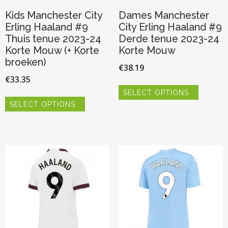
Kids Manchester City
Dames Manchester
Erling Haaland #9
City Erling Haaland #9
Thuis tenue 2023-24
Derde tenue 2023-24
Korte Mouw (+ Korte
Korte Mouw
broeken)
€
38.19
€
33.35
Dit
SELECT OPTIONS
product
Dit
heeft
SELECT OPTIONS
product
meerder
heeft
variaties.
meerdere
Deze
variaties.
optie
Deze
kan
optie
gekozen
kan
worden
gekozen
op
worden
de
op
productp
de
productpagina