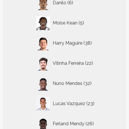
Danilo
6
producten
5
Moise Kean
5
producten
38
Harry Maguire
38
producten
22
Vitinha Ferreira
22
producten
32
Nuno Mendes
32
producten
23
Lucas Vazquez
23
producten
26
Ferland Mendy
26
producten