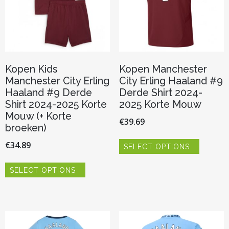
op
op
de
de
productpagina
productp
Kopen Kids
Kopen Manchester
Manchester City Erling
City Erling Haaland #9
Haaland #9 Derde
Derde Shirt 2024-
Shirt 2024-2025 Korte
2025 Korte Mouw
Mouw (+ Korte
€
39.69
broeken)
Dit
€
34.89
SELECT OPTIONS
product
heeft
Dit
meerder
SELECT OPTIONS
product
variaties.
heeft
Deze
meerdere
optie
variaties.
kan
Deze
gekozen
optie