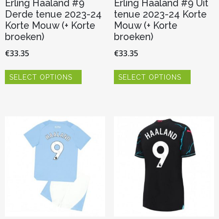
Erling Haaland #9
Erling Haaland #9 Uit
Derde tenue 2023-24
tenue 2023-24 Korte
Korte Mouw (+ Korte
Mouw (+ Korte
broeken)
broeken)
€
33.35
€
33.35
Dit
Dit
SELECT OPTIONS
SELECT OPTIONS
product
product
heeft
heeft
meerdere
meerder
variaties.
variaties.
Deze
Deze
optie
optie
kan
kan
gekozen
gekozen
worden
worden
op
op
de
de
productpagina
productp