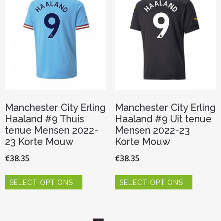
optie
optie
kan
kan
gekozen
gekozen
worden
worden
op
op
de
de
productpagina
productp
Manchester City Erling
Manchester City Erling
Haaland #9 Thuis
Haaland #9 Uit tenue
tenue Mensen 2022-
Mensen 2022-23
23 Korte Mouw
Korte Mouw
€
38.35
€
38.35
Dit
Dit
SELECT OPTIONS
SELECT OPTIONS
product
product
heeft
heeft
meerdere
meerder
variaties.
variaties.