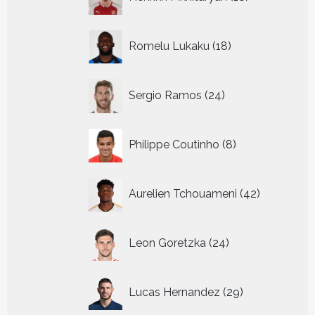
producten
18
Romelu Lukaku
18
producten
24
Sergio Ramos
24
producten
8
Philippe Coutinho
8
producten
42
Aurelien Tchouameni
42
producten
24
Leon Goretzka
24
producten
29
Lucas Hernandez
29
producten