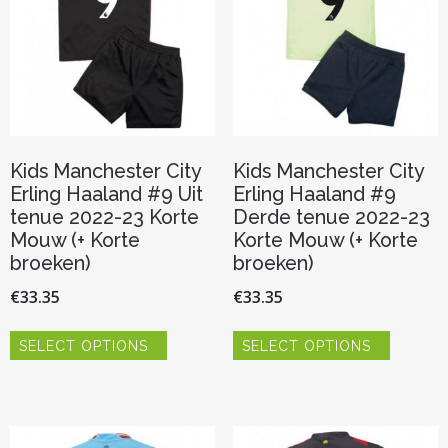
op
worden
de
op
productpagina
de
productp
Kids Manchester City
Kids Manchester City
Erling Haaland #9 Uit
Erling Haaland #9
tenue 2022-23 Korte
Derde tenue 2022-23
Mouw (+ Korte
Korte Mouw (+ Korte
broeken)
broeken)
€
33.35
€
33.35
Dit
Dit
SELECT OPTIONS
SELECT OPTIONS
product
product
heeft
heeft
meerdere
meerder
variaties.
variaties.
Deze
Deze