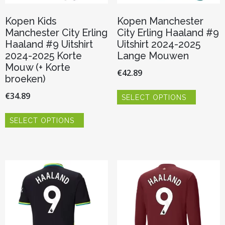
Kopen Kids
Kopen Manchester
Manchester City Erling
City Erling Haaland #9
Haaland #9 Uitshirt
Uitshirt 2024-2025
2024-2025 Korte
Lange Mouwen
Mouw (+ Korte
€
42.89
broeken)
Dit
€
34.89
SELECT OPTIONS
product
heeft
Dit
meerder
SELECT OPTIONS
product
variaties.
heeft
Deze
meerdere
optie
variaties.
kan
Deze
gekozen
optie
worden
kan
op
gekozen
de
worden
productp
op