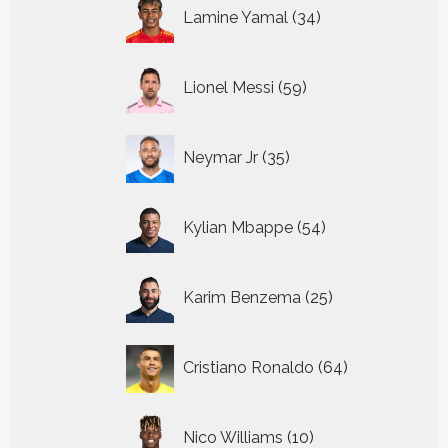
34
Lamine Yamal
34
producten
59
Lionel Messi
59
producten
35
Neymar Jr
35
producten
54
Kylian Mbappe
54
producten
25
Karim Benzema
25
producten
64
Cristiano Ronaldo
64
producten
10
Nico Williams
10