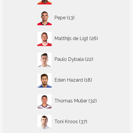
producten
13
Pepe
13
producten
26
Matthijs de Ligt
26
producten
22
Paulo Dybala
22
producten
18
Eden Hazard
18
producten
32
Thomas Muller
32
producten
37
Toni Kroos
37
producten