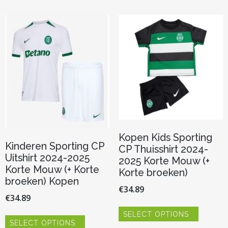
Kopen Kids Sporting
Kinderen Sporting CP
CP Thuisshirt 2024-
Uitshirt 2024-2025
2025 Korte Mouw (+
Korte Mouw (+ Korte
Korte broeken)
broeken) Kopen
€
34.89
€
34.89
Dit
Dit
SELECT OPTIONS
product
SELECT OPTIONS
product
heeft