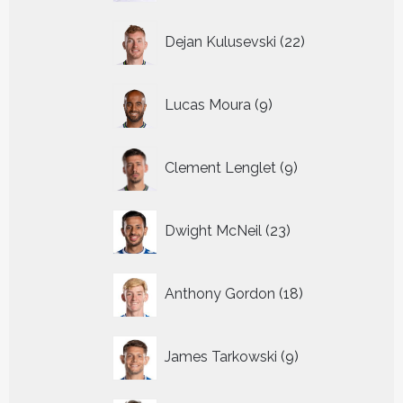
22
Dejan Kulusevski
22
producten
9
Lucas Moura
9
producten
9
Clement Lenglet
9
producten
23
Dwight McNeil
23
producten
18
Anthony Gordon
18
producten
9
James Tarkowski
9
producten