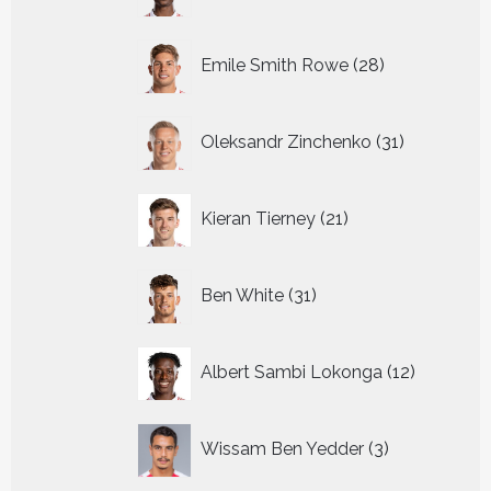
producten
28
Emile Smith Rowe
28
producten
31
Oleksandr Zinchenko
31
producten
21
Kieran Tierney
21
producten
31
Ben White
31
producten
12
Albert Sambi Lokonga
12
producte
3
Wissam Ben Yedder
3
producten