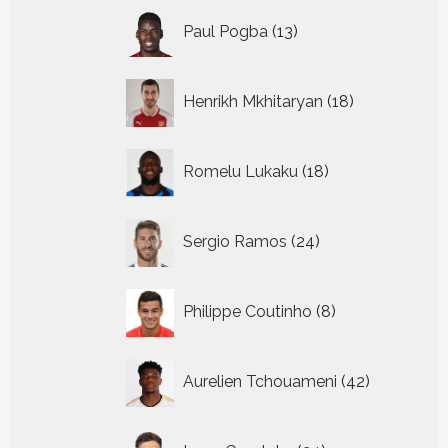
13
Paul Pogba
13
producten
18
Henrikh Mkhitaryan
18
producten
18
Romelu Lukaku
18
producten
24
Sergio Ramos
24
producten
8
Philippe Coutinho
8
producten
42
Aurelien Tchouameni
42
producten
24