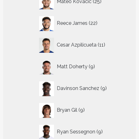
Mateo Kovacic
25
producten
22
Reece James
22
producten
11
Cesar Azpilicueta
11
producten
9
Matt Doherty
9
producten
9
Davinson Sanchez
9
producten
9
Bryan Gil
9
producten
9
Ryan Sessegnon
9
producten