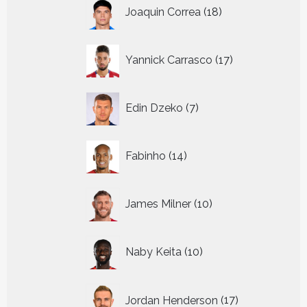
18
Joaquin Correa
18
producten
17
Yannick Carrasco
17
producten
7
Edin Dzeko
7
producten
14
Fabinho
14
producten
10
James Milner
10
producten
10
Naby Keita
10
producten
17
Jordan Henderson
17