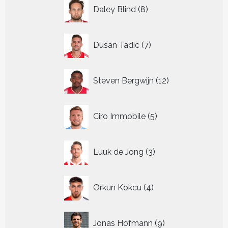
8
Daley Blind
8
producten
7
Dusan Tadic
7
producten
12
Steven Bergwijn
12
producten
5
Ciro Immobile
5
producten
3
Luuk de Jong
3
producten
4
Orkun Kokcu
4
producten
9
Jonas Hofmann
9