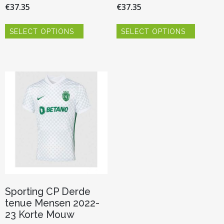
€
37.35
€
37.35
Dit
Dit
SELECT OPTIONS
SELECT OPTIONS
product
product
heeft
heeft
meerdere
meerder
variaties.
variaties.
Deze
Deze
optie
optie
kan
kan
gekozen
gekozen
worden
worden
op
op
de
de
productpagina
productp
Sporting CP Derde
tenue Mensen 2022-
23 Korte Mouw