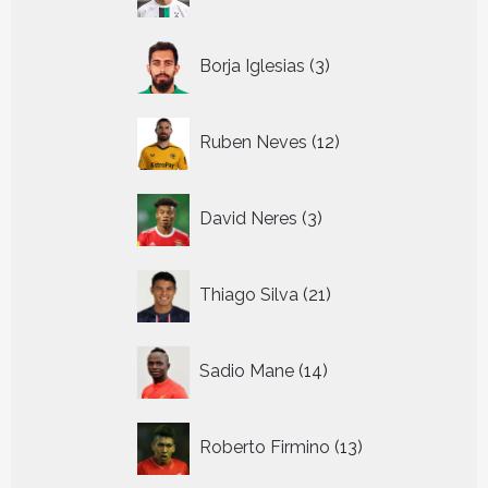
producten
3
Borja Iglesias
3
producten
12
Ruben Neves
12
producten
3
David Neres
3
producten
21
Thiago Silva
21
producten
14
Sadio Mane
14
producten
13
Roberto Firmino
13
producten