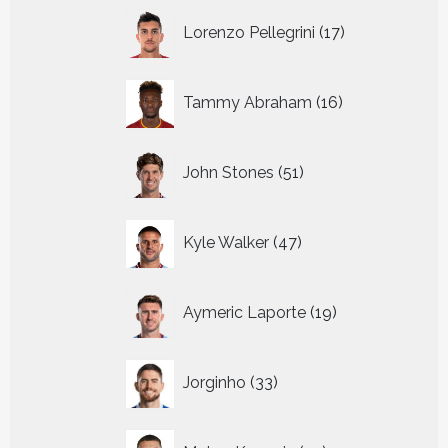
17
Lorenzo Pellegrini
17
producten
16
Tammy Abraham
16
producten
51
John Stones
51
producten
47
Kyle Walker
47
producten
19
Aymeric Laporte
19
producten
33
Jorginho
33
producten
25