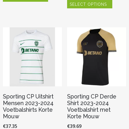
heeft
SELECT OPTIONS
product
meerdere
heeft
variaties.
meerder
Deze
variaties.
optie
Deze
kan
optie
gekozen
kan
worden
gekozen
op
worden
de
op
productpagina
de
productp
Sporting CP Uitshirt
Sporting CP Derde
Mensen 2023-2024
Shirt 2023-2024
Voetbalshirts Korte
Voetbalshirt met
Mouw
Korte Mouw
€
37.35
€
39.69