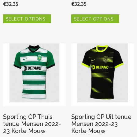
€
32.35
€
32.35
Dit
Dit
SELECT OPTIONS
SELECT OPTIONS
product
product
heeft
heeft
meerdere
meerder
variaties.
variaties.
Deze
Deze
optie
optie
kan
kan
gekozen
gekozen
worden
worden
op
op
de
de
productpagina
productp
Sporting CP Thuis
Sporting CP Uit tenue
tenue Mensen 2022-
Mensen 2022-23
23 Korte Mouw
Korte Mouw