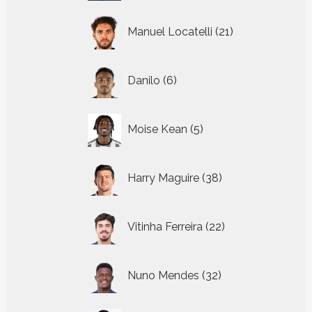
21
Manuel Locatelli
21
producten
6
Danilo
6
producten
5
Moise Kean
5
producten
38
Harry Maguire
38
producten
22
Vitinha Ferreira
22
producten
32
Nuno Mendes
32
producten