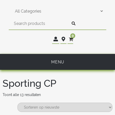
Skip
to
content
0
MENU
Sporting CP
Gesorteerd
Toont alle 13 resultaten
op
nieuwste