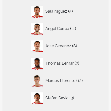
5
Saul Niguez
5
producten
11
Angel Correa
11
producten
8
Jose Gimenez
8
producten
7
Thomas Lemar
7
producten
12
Marcos Llorente
12
producten
3
Stefan Savic
3
producten