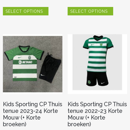
Dit
Dit
SELECT OPTIONS
SELECT OPTIONS
product
product
heeft
heeft
meerdere
meerder
variaties.
variaties.
Deze
Deze
optie
optie
kan
kan
gekozen
gekozen
worden
worden
op
op
de
de
productpagina
productp
Kids Sporting CP Thuis
Kids Sporting CP Thuis
tenue 2023-24 Korte
tenue 2022-23 Korte
Mouw (+ Korte
Mouw (+ Korte
broeken)
broeken)