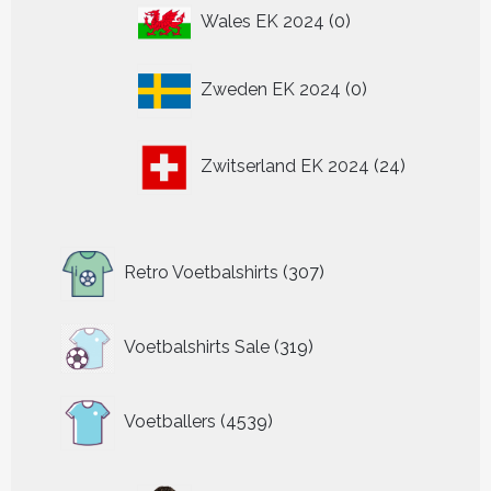
0
Wales EK 2024
0
producten
0
Zweden EK 2024
0
producten
24
Zwitserland EK 2024
24
producten
307
Retro Voetbalshirts
307
producten
319
Voetbalshirts Sale
319
producten
4539
Voetballers
4539
producten