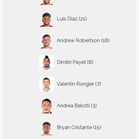
producten
21
Luis Diaz
21
producten
18
Andrew Robertson
18
producten
8
Dimitri Payet
8
producten
7
Valentin Rongier
7
producten
3
Andrea Belotti
3
producten
15
Bryan Cristante
15
producten