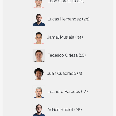
Leon Goretzka
24
producten
29
Lucas Hernandez
29
producten
34
Jamal Musiala
34
producten
16
Federico Chiesa
16
producten
3
Juan Cuadrado
3
producten
12
Leandro Paredes
12
producten
28
Adrien Rabiot
28
producten