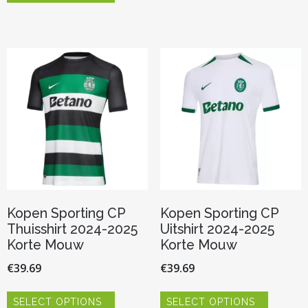
heeft
meerder
meerdere
variaties.
variaties.
Deze
Deze
optie
optie
kan
kan
gekozen
gekozen
worden
worden
op
op
de
de
productp
productpagina
Kopen Sporting CP
Kopen Sporting CP
Thuisshirt 2024-2025
Uitshirt 2024-2025
Korte Mouw
Korte Mouw
€
39.69
€
39.69
Dit
Dit
SELECT OPTIONS
SELECT OPTIONS
product
product