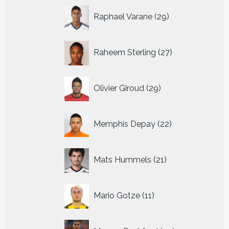
29
Raphael Varane
29
producten
27
Raheem Sterling
27
producten
29
Olivier Giroud
29
producten
22
Memphis Depay
22
producten
21
Mats Hummels
21
producten
11
Mario Gotze
11
producten
45