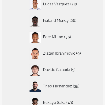
23
Lucas Vazquez
23
producten
26
Ferland Mendy
26
producten
39
Eder Militao
39
producten
9
Zlatan Ibrahimovic
9
producten
5
Davide Calabria
5
producten
35
Theo Hernandez
35
producten
43
Bukayo Saka
43