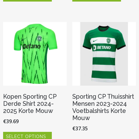
heeft
heeft
meerdere
meerder
variaties.
variaties.
Deze
Deze
optie
optie
kan
kan
gekozen
gekozen
worden
worden
op
op
de
de
productpagina
productp
Kopen Sporting CP
Sporting CP Thuisshirt
Derde Shirt 2024-
Mensen 2023-2024
2025 Korte Mouw
Voetbalshirts Korte
Mouw
€
39.69
€
37.35
Dit
SELECT OPTIONS
product
Dit