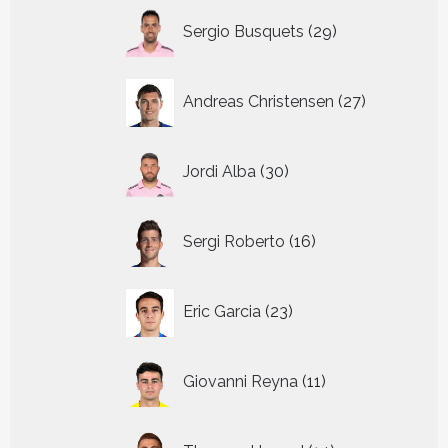
29
Sergio Busquets
29
producten
27
Andreas Christensen
27
producten
30
Jordi Alba
30
producten
16
Sergi Roberto
16
producten
23
Eric Garcia
23
producten
11
Giovanni Reyna
11
producten
14