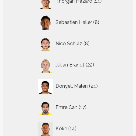
Thorgan Hazard
14
producten
8
Sebastien Haller
8
producten
8
Nico Schulz
8
producten
22
Julian Brandt
22
producten
24
Donyell Malen
24
producten
17
Emre Can
17
producten
14
Koke
14
producten