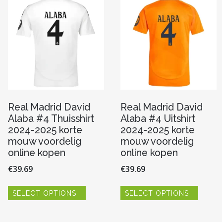
kan
kan
gekozen
gekoze
worden
worde
n
op
op
de
de
productpagina
produc
pagina
Real Madrid David
Real Madrid David
Alaba #4 Thuisshirt
Alaba #4 Uitshirt
2024-2025 korte
2024-2025 korte
mouw voordelig
mouw voordelig
online kopen
online kopen
€
39.69
€
39.69
Dit
Dit
SELECT OPTIONS
SELECT OPTIONS
product
produc
heeft
heeft
meerdere
meerde