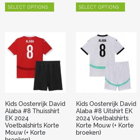
Dit
Dit
SELECT OPTIONS
SELECT OPTIONS
product
produc
heeft
heeft
re
meerdere
meerde
variaties.
variaties
Deze
Deze
optie
optie
kan
kan
n
gekozen
gekoze
worden
worde
op
op
de
de
pagina
productpagina
produc
Kids Oostenrijk David
Kids Oostenrijk David
Alaba #8 Thuisshirt
Alaba #8 Uitshirt EK
EK 2024
2024 Voetbalshirts
Voetbalshirts Korte
Korte Mouw (+ Korte
Mouw (+ Korte
broeken)
broeken)