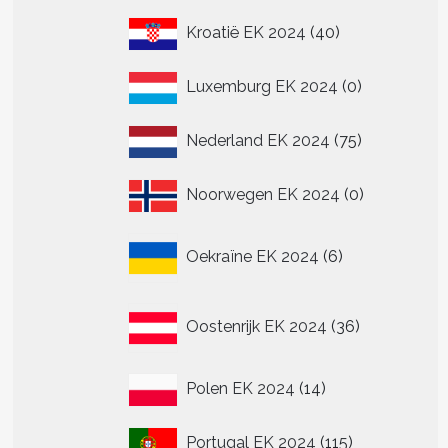
.
40
Kroatië EK 2024
40
producten
0
Luxemburg EK 2024
0
n
producten
n
75
Nederland EK 2024
75
producten
tpagina
0
Noorwegen EK 2024
0
producten
6
Oekraïne EK 2024
6
producten
36
Oostenrijk EK 2024
36
producten
14
Polen EK 2024
14
producten
115
Portugal EK 2024
115