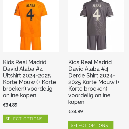
optie
optie
kan
kan
gekozen
gekoze
worden
worden
op
op
de
de
productpagina
product
Kids Real Madrid
Kids Real Madrid
David Alaba #4
David Alaba #4
Uitshirt 2024-2025
Derde Shirt 2024-
Korte Mouw (+ Korte
2025 Korte Mouw (+
broeken) voordelig
Korte broeken)
online kopen
voordelig online
kopen
€
34.89
€
34.89
Dit
SELECT OPTIONS
product
Dit
heeft
SELECT OPTIONS
product