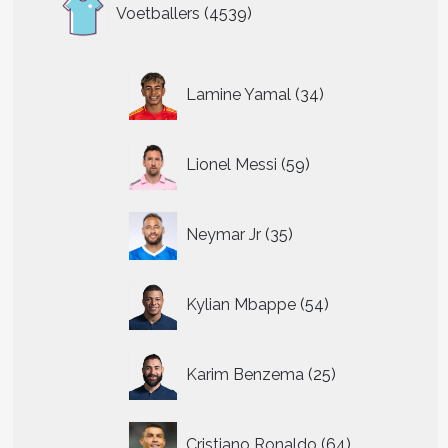
4539
Voetballers
4539
producten
34
Lamine Yamal
34
producten
t
59
re
Lionel Messi
59
producten
.
35
Neymar Jr
35
producten
n
n
54
Kylian Mbappe
54
producten
tpagina
25
Karim Benzema
25
producten
64
Cristiano Ronaldo
64