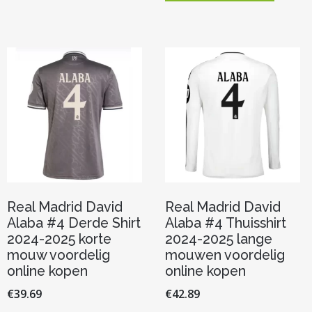
meerdere
heeft
variaties.
meerde
Deze
variaties.
optie
Deze
kan
optie
gekozen
kan
worden
gekoze
op
worden
de
op
productpagina
de
product
Real Madrid David
Real Madrid David
Alaba #4 Derde Shirt
Alaba #4 Thuisshirt
2024-2025 korte
2024-2025 lange
mouw voordelig
mouwen voordelig
online kopen
online kopen
€
39.69
€
42.89