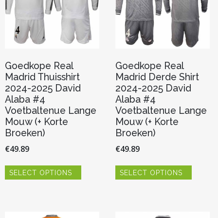
Goedkope Real
Goedkope Real
Madrid Thuisshirt
Madrid Derde Shirt
2024-2025 David
2024-2025 David
Alaba #4
Alaba #4
Voetbaltenue Lange
Voetbaltenue Lange
Mouw (+ Korte
Mouw (+ Korte
Broeken)
Broeken)
€
49.89
€
49.89
Dit
Dit
SELECT OPTIONS
SELECT OPTIONS
product
product
heeft
heeft
meerdere
meerde
variaties.
variaties.
Deze
Deze