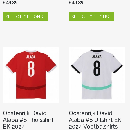
€
49.89
€
49.89
Dit
Dit
SELECT OPTIONS
SELECT OPTIONS
product
product
heeft
heeft
meerdere
meerde
variaties.
variaties.
Deze
Deze
optie
optie
kan
kan
gekozen
gekoze
worden
worden
op
op
de
de
productpagina
product
Oostenrijk David
Oostenrijk David
Alaba #8 Thuisshirt
Alaba #8 Uitshirt EK
EK 2024
2024 Voetbalshirts