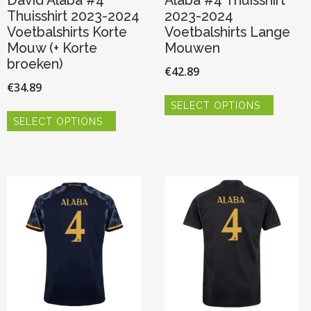
David Alaba #4
Alaba #4 Thuisshirt
Thuisshirt 2023-2024
2023-2024
Voetbalshirts Korte
Voetbalshirts Lange
Mouw (+ Korte
Mouwen
broeken)
€
42.89
€
34.89
Dit
SELECT OPTIONS
product
Dit
heeft
SELECT OPTIONS
product
meerde
heeft
variaties.
meerdere
Deze
variaties.
optie
Deze
kan
optie
gekoze
kan
worden
gekozen
op
worden
de
op
product
de
productpagina