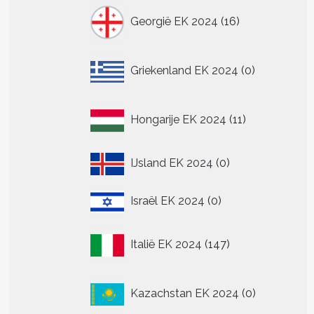
16
Georgië EK 2024
16
n
producten
n
0
Griekenland EK 2024
0
producten
tpagina
11
Hongarije EK 2024
11
producten
0
IJsland EK 2024
0
producten
0
Israël EK 2024
0
producten
147
Italië EK 2024
147
producten
t
0
Kazachstan EK 2024
0
producten
re