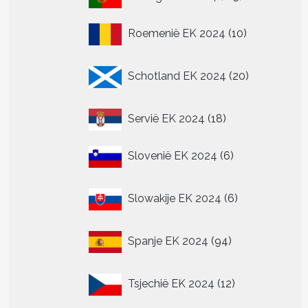
producten
t
10
Roemenië EK 2024
10
producten
re
.
20
Schotland EK 2024
20
producten
18
n
Servië EK 2024
18
producten
n
6
Slovenië EK 2024
6
producten
tpagina
6
Slowakije EK 2024
6
producten
94
Spanje EK 2024
94
producten
12
Tsjechië EK 2024
12
producten