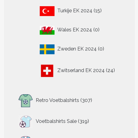
15
Turkije EK 2024
15
producten
t
0
Wales EK 2024
0
re
producten
.
0
Zweden EK 2024
0
producten
n
24
Zwitserland EK 2024
24
n
producten
tpagina
307
Retro Voetbalshirts
307
producten
319
Voetbalshirts Sale
319
producten