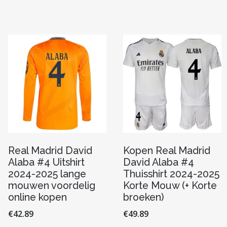
variaties.
variaties
Deze
Deze
re
optie
optie
kan
kan
gekozen
gekoze
worden
worde
op
op
n
de
de
productpagina
produc
pagina
Real Madrid David
Kopen Real Madrid
Alaba #4 Uitshirt
David Alaba #4
2024-2025 lange
Thuisshirt 2024-2025
mouwen voordelig
Korte Mouw (+ Korte
online kopen
broeken)
€
42.89
€
49.89