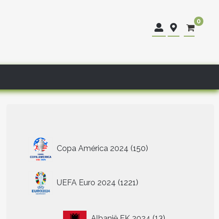
0
150
Copa América 2024
150
producten
1221
UEFA Euro 2024
1221
producten
13
Albanië EK 2024
13