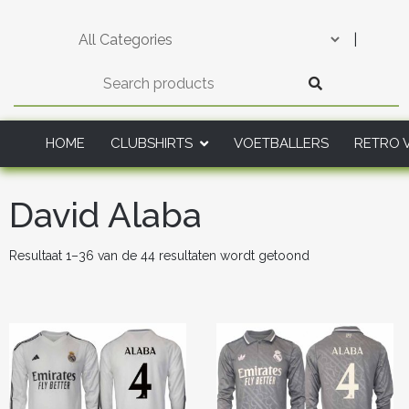
Skip
to
|
content
HOME
CLUBSHIRTS
VOETBALLERS
RETRO 
David Alaba
Gesorteerd
Resultaat 1–36 van de 44 resultaten wordt getoond
op
nieuwste