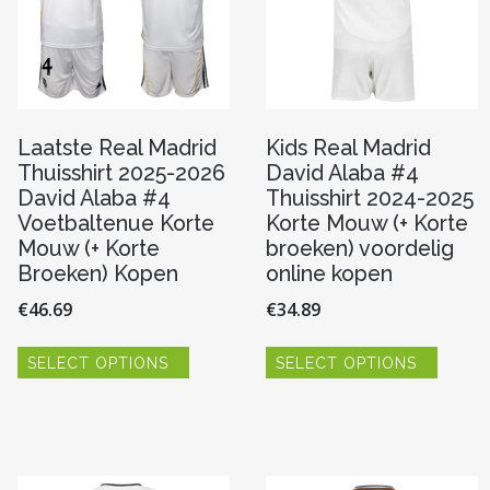
Laatste Real Madrid
Kids Real Madrid
Thuisshirt 2025-2026
David Alaba #4
David Alaba #4
Thuisshirt 2024-2025
Voetbaltenue Korte
Korte Mouw (+ Korte
Mouw (+ Korte
broeken) voordelig
Broeken) Kopen
online kopen
€
46.69
€
34.89
Dit
Dit
SELECT OPTIONS
SELECT OPTIONS
product
produc
heeft
heeft
meerdere
meerde
variaties.
variaties
re
Deze
Deze
optie
optie