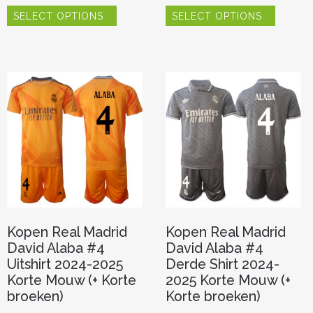
Dit
Dit
SELECT OPTIONS
SELECT OPTIONS
product
product
heeft
heeft
meerdere
meerde
variaties.
variaties.
Deze
Deze
optie
optie
kan
kan
gekozen
gekoze
worden
worden
op
op
de
de
productpagina
product
Kopen Real Madrid
Kopen Real Madrid
David Alaba #4
David Alaba #4
Uitshirt 2024-2025
Derde Shirt 2024-
Korte Mouw (+ Korte
2025 Korte Mouw (+
broeken)
Korte broeken)