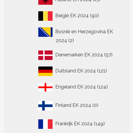
producten
90
België EK 2024
90
producten
Bosnië en Herzegovina EK
2
2024
2
producten
57
Denemarken EK 2024
57
producte
121
Duitsland EK 2024
121
producten
124
Engeland EK 2024
124
producten
t
0
Finland EK 2024
0
producten
re
.
149
Frankrijk EK 2024
149
producten