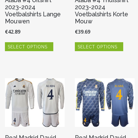
Alaba #4 Uitshirt
Alaba #4 Thuisshirt
2023-2024
2023-2024
Voetbalshirts Lange
Voetbalshirts Korte
Mouwen
Mouw
€
42.89
€
39.69
Dit
Dit
SELECT OPTIONS
SELECT OPTIONS
product
produc
heeft
heeft
re
meerdere
meerde
variaties.
variaties
Deze
Deze
optie
optie
kan
kan
n
gekozen
gekoze
worden
worde
op
op
de
de
pagina
productpagina
produc
Real Madrid David
Real Madrid David