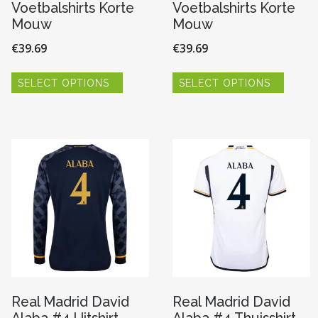
Voetbalshirts Korte
Voetbalshirts Korte
Mouw
Mouw
€
39.69
€
39.69
Dit
Dit
SELECT OPTIONS
SELECT OPTIONS
product
produc
re
heeft
heeft
meerdere
meerde
variaties.
variaties
Deze
Deze
optie
optie
n
kan
kan
gekozen
gekoze
worden
worde
op
op
pagina
de
de
productpagina
produc
Real Madrid David
Real Madrid David