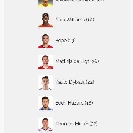
producten
10
Nico Williams
10
producten
13
Pepe
13
producten
t
26
re
Matthijs de Ligt
26
.
producten
22
Paulo Dybala
22
producten
n
n
18
Eden Hazard
18
producten
tpagina
32
Thomas Muller
32
producten