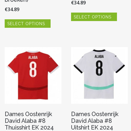
€
34.89
€
34.89
Dit
SELECT OPTIONS
produc
Dit
heeft
SELECT OPTIONS
product
re
meerde
heeft
variaties
meerdere
Deze
variaties.
optie
Deze
kan
optie
n
gekoze
kan
worde
gekozen
op
worden
de
op
pagina
produc
de
productpagina
Dames Oostenrijk
Dames Oostenrijk
David Alaba #8
David Alaba #8
Thuisshirt EK 2024
Uitshirt EK 2024