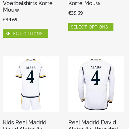
Voetbalshirts Korte
Korte Mouw
Mouw
€
39.69
€
39.69
Dit
SELECT OPTIONS
product
Dit
heeft
SELECT OPTIONS
product
meerde
heeft
variaties.
meerdere
Deze
variaties.
optie
Deze
kan
optie
gekoze
kan
worden
gekozen
op
worden
de
op
product
de
productpagina
Kids Real Madrid
Real Madrid David