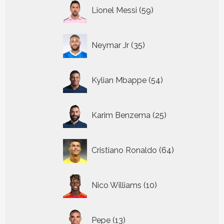
59
Lionel Messi
59
producten
35
Neymar Jr
35
producten
54
Kylian Mbappe
54
producten
25
Karim Benzema
25
producten
64
Cristiano Ronaldo
64
producten
10
Nico Williams
10
producten
13
Pepe
13