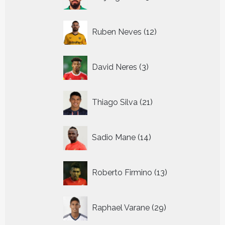
producten
12
Ruben Neves
12
producten
3
David Neres
3
producten
21
Thiago Silva
21
producten
14
Sadio Mane
14
producten
13
Roberto Firmino
13
producten
29
Raphael Varane
29
producten