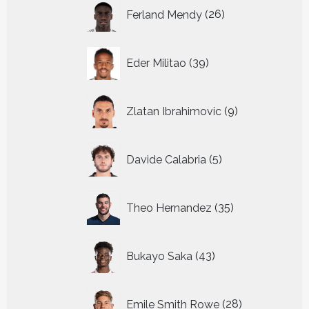
26
Ferland Mendy
26
producten
39
Eder Militao
39
producten
9
Zlatan Ibrahimovic
9
producten
5
Davide Calabria
5
producten
35
Theo Hernandez
35
producten
43
Bukayo Saka
43
producten
28
Emile Smith Rowe
28