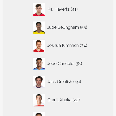
41
Kai Havertz
41
producten
55
Jude Bellingham
55
producten
34
Joshua Kimmich
34
producten
38
Joao Cancelo
38
producten
49
Jack Grealish
49
producten
22
Granit Xhaka
22
producten
39