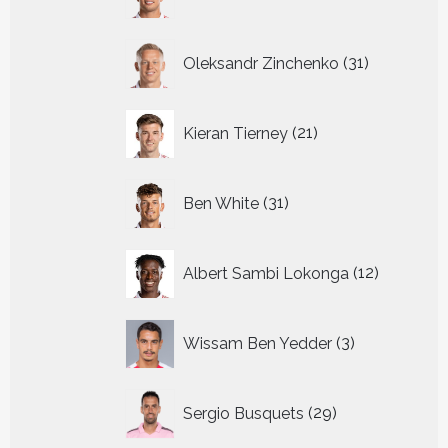
producten
31
Oleksandr Zinchenko
31
producten
21
Kieran Tierney
21
producten
31
Ben White
31
producten
12
Albert Sambi Lokonga
12
producte
3
Wissam Ben Yedder
3
producten
29
Sergio Busquets
29
producten