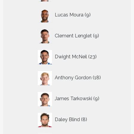
9
Lucas Moura
9
producten
9
Clement Lenglet
9
producten
23
Dwight McNeil
23
producten
18
Anthony Gordon
18
producten
9
James Tarkowski
9
producten
8
Daley Blind
8
producten