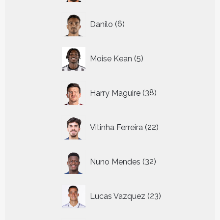
6
Danilo
6
producten
5
Moise Kean
5
producten
38
Harry Maguire
38
producten
22
Vitinha Ferreira
22
producten
32
Nuno Mendes
32
producten
23
Lucas Vazquez
23
producten