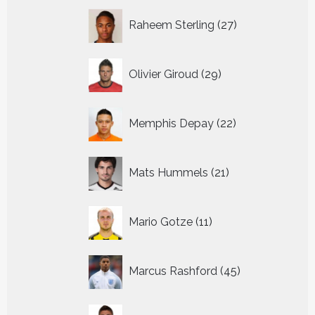
27
Raheem Sterling
27
producten
29
Olivier Giroud
29
producten
22
Memphis Depay
22
producten
21
Mats Hummels
21
producten
11
Mario Gotze
11
producten
45
Marcus Rashford
45
producten
14