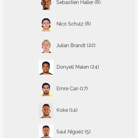
Sebastien Haller
8
producten
8
Nico Schulz
8
producten
22
Julian Brandt
22
producten
24
Donyell Malen
24
producten
17
Emre Can
17
producten
14
Koke
14
producten
5
Saul Niguez
5
producten