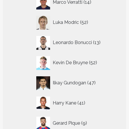
Marco Verratti
14
producten
52
Luka Modric
52
producten
13
Leonardo Bonucci
13
producten
52
Kevin De Bruyne
52
producten
47
Ilkay Gundogan
47
producten
41
Harry Kane
41
producten
9
Gerard Pique
9
producten