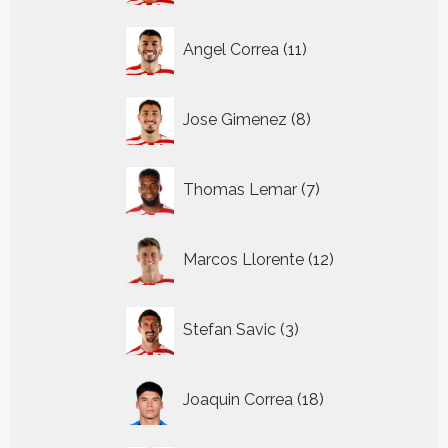
11
Angel Correa
11
producten
8
Jose Gimenez
8
producten
7
Thomas Lemar
7
producten
12
Marcos Llorente
12
producten
3
Stefan Savic
3
producten
18
Joaquin Correa
18
producten