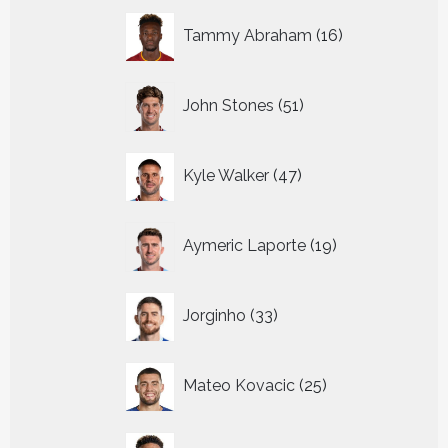
16
Tammy Abraham
16
producten
51
John Stones
51
producten
47
Kyle Walker
47
producten
19
Aymeric Laporte
19
producten
33
Jorginho
33
producten
25
Mateo Kovacic
25
producten
22