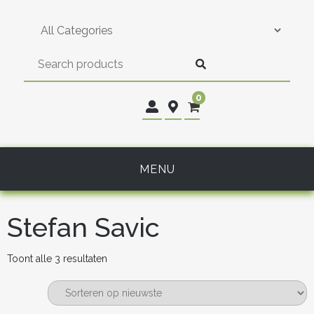
Skip
to
content
0
MENU
Stefan Savic
Gesorteerd
Toont alle 3 resultaten
op
nieuwste