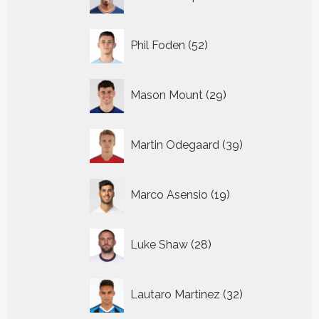
producten
52
Phil Foden
52
producten
29
Mason Mount
29
producten
39
Martin Odegaard
39
producten
19
Marco Asensio
19
producten
28
Luke Shaw
28
producten
32
Lautaro Martinez
32
producten