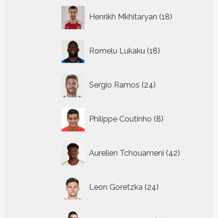
18
Henrikh Mkhitaryan
18
producten
18
Romelu Lukaku
18
producten
24
Sergio Ramos
24
producten
8
Philippe Coutinho
8
producten
42
Aurelien Tchouameni
42
producten
24
Leon Goretzka
24
producten
29