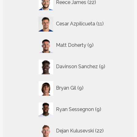
Reece James
22
producten
11
Cesar Azpilicueta
11
producten
9
Matt Doherty
9
producten
9
Davinson Sanchez
9
producten
9
Bryan Gil
9
producten
9
Ryan Sessegnon
9
producten
22
Dejan Kulusevski
22
producten