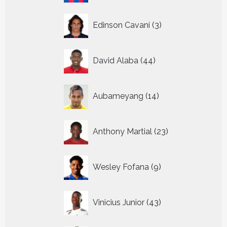
3
Edinson Cavani
3
producten
44
David Alaba
44
producten
14
Aubameyang
14
producten
23
Anthony Martial
23
producten
9
Wesley Fofana
9
producten
43
Vinicius Junior
43
producten