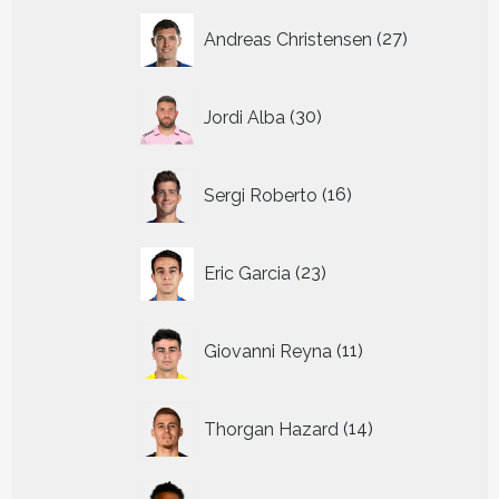
27
Andreas Christensen
27
producten
30
Jordi Alba
30
producten
16
Sergi Roberto
16
producten
23
Eric Garcia
23
producten
11
Giovanni Reyna
11
producten
14
Thorgan Hazard
14
producten
8