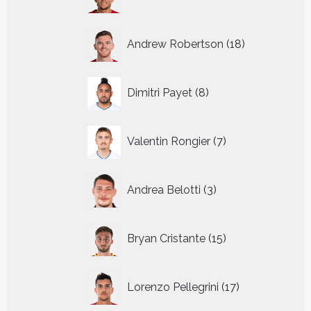
producten
18
Andrew Robertson
18
producten
8
Dimitri Payet
8
producten
7
Valentin Rongier
7
producten
3
Andrea Belotti
3
producten
15
Bryan Cristante
15
producten
17
Lorenzo Pellegrini
17
producten