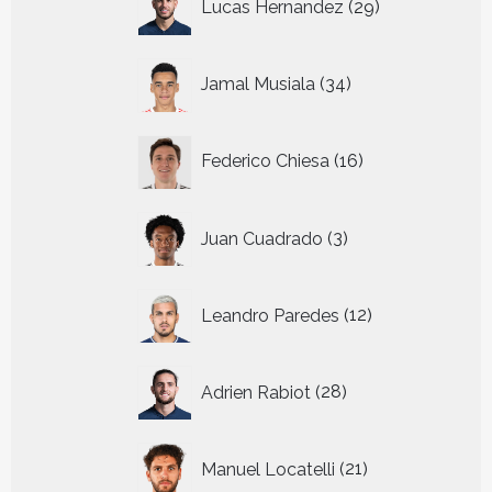
Lucas Hernandez
29
producten
34
Jamal Musiala
34
producten
16
Federico Chiesa
16
producten
3
Juan Cuadrado
3
producten
12
Leandro Paredes
12
producten
28
Adrien Rabiot
28
producten
21
Manuel Locatelli
21
producten