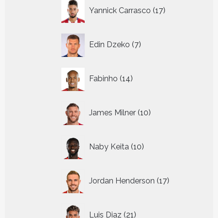
17
Yannick Carrasco
17
producten
7
Edin Dzeko
7
producten
14
Fabinho
14
producten
10
James Milner
10
producten
10
Naby Keita
10
producten
17
Jordan Henderson
17
producten
21
Luis Diaz
21