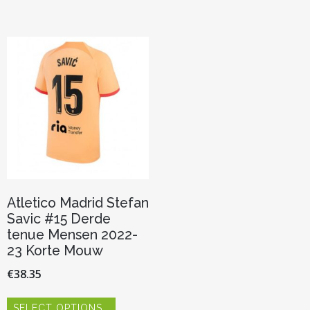
meerdere
meerder
variaties.
variaties.
Deze
Deze
optie
optie
kan
kan
gekozen
gekozen
worden
worden
op
op
de
de
productpagina
productp
Atletico Madrid Stefan
Savic #15 Derde
tenue Mensen 2022-
23 Korte Mouw
€
38.35
Dit
SELECT OPTIONS
product