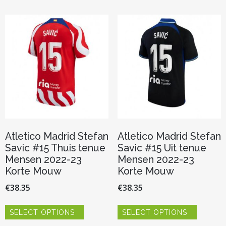
Atletico Madrid Stefan
Atletico Madrid Stefan
Savic #15 Thuis tenue
Savic #15 Uit tenue
Mensen 2022-23
Mensen 2022-23
Korte Mouw
Korte Mouw
€
38.35
€
38.35
Dit
Dit
SELECT OPTIONS
SELECT OPTIONS
product
product
heeft
heeft