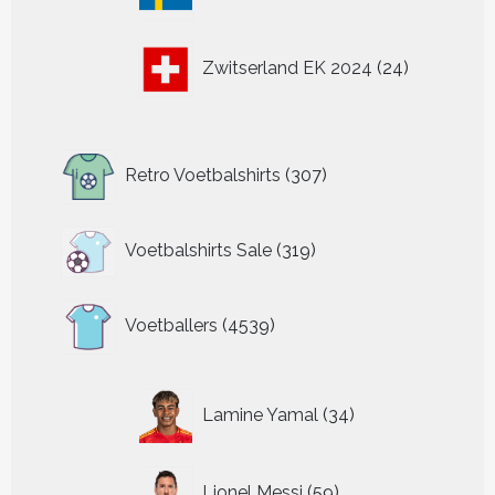
producten
24
Zwitserland EK 2024
24
producten
307
Retro Voetbalshirts
307
producten
319
Voetbalshirts Sale
319
producten
4539
Voetballers
4539
producten
34
Lamine Yamal
34
producten
59
Lionel Messi
59