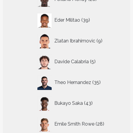
producten
39
Eder Militao
39
producten
9
Zlatan Ibrahimovic
9
producten
5
Davide Calabria
5
producten
35
Theo Hernandez
35
producten
43
Bukayo Saka
43
producten
28
Emile Smith Rowe
28
producten