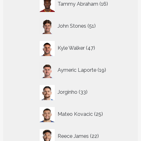
Tammy Abraham
16
producten
51
John Stones
51
producten
47
Kyle Walker
47
producten
19
Aymeric Laporte
19
producten
33
Jorginho
33
producten
25
Mateo Kovacic
25
producten
22
Reece James
22
producten