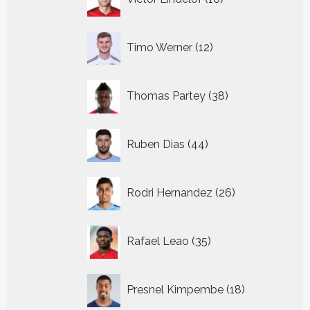
producten
12
Timo Werner
12
producten
38
Thomas Partey
38
producten
44
Ruben Dias
44
producten
26
Rodri Hernandez
26
producten
35
Rafael Leao
35
producten
18
Presnel Kimpembe
18
producten