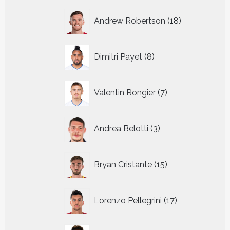
18
Andrew Robertson
18
producten
8
Dimitri Payet
8
producten
7
Valentin Rongier
7
producten
3
Andrea Belotti
3
producten
15
Bryan Cristante
15
producten
17
Lorenzo Pellegrini
17
producten
16