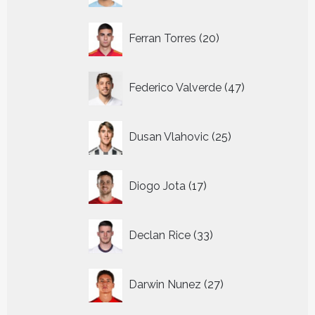
20
Ferran Torres
20
producten
47
Federico Valverde
47
producten
25
Dusan Vlahovic
25
producten
17
Diogo Jota
17
producten
33
Declan Rice
33
producten
27
Darwin Nunez
27
producten