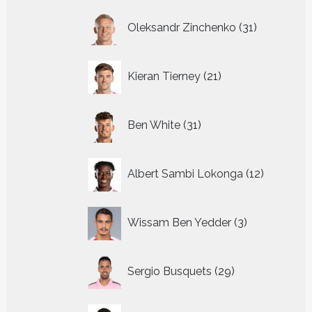
31
Oleksandr Zinchenko
31
producten
21
Kieran Tierney
21
producten
31
Ben White
31
producten
12
Albert Sambi Lokonga
12
producte
3
Wissam Ben Yedder
3
producten
29
Sergio Busquets
29
producten
27