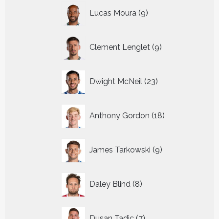
9
Lucas Moura
9
producten
9
Clement Lenglet
9
producten
23
Dwight McNeil
23
producten
18
Anthony Gordon
18
producten
9
James Tarkowski
9
producten
8
Daley Blind
8
producten
7
Dusan Tadic
7