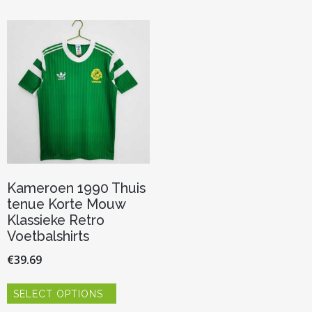
Kameroen 1990 Thuis
tenue Korte Mouw
Klassieke Retro
Voetbalshirts
€
39.69
Dit
SELECT OPTIONS
product
heeft