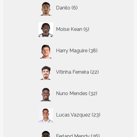
6
Danilo
6
producten
5
Moise Kean
5
producten
38
Harry Maguire
38
producten
22
Vitinha Ferreira
22
producten
32
Nuno Mendes
32
producten
23
Lucas Vazquez
23
producten
26
Ferland Mendy
26