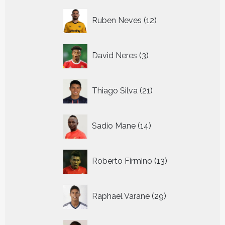
12
Ruben Neves
12
producten
3
David Neres
3
producten
21
Thiago Silva
21
producten
14
Sadio Mane
14
producten
13
Roberto Firmino
13
producten
29
Raphael Varane
29
producten
27