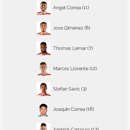
11
Angel Correa
11
producten
8
Jose Gimenez
8
producten
7
Thomas Lemar
7
producten
12
Marcos Llorente
12
producten
3
Stefan Savic
3
producten
18
Joaquin Correa
18
producten
17
Yannick Carrasco
17