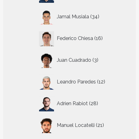
34
Jamal Musiala
34
producten
16
Federico Chiesa
16
producten
3
Juan Cuadrado
3
producten
12
Leandro Paredes
12
producten
28
Adrien Rabiot
28
producten
21
Manuel Locatelli
21
producten