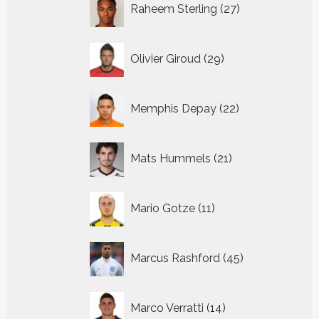
Raheem Sterling
27
producten
29
Olivier Giroud
29
producten
22
Memphis Depay
22
producten
21
Mats Hummels
21
producten
11
Mario Gotze
11
producten
45
Marcus Rashford
45
producten
14
Marco Verratti
14
producten