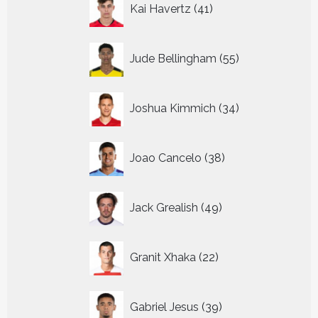
Kai Havertz
41
producten
55
Jude Bellingham
55
producten
34
Joshua Kimmich
34
producten
38
Joao Cancelo
38
producten
49
Jack Grealish
49
producten
22
Granit Xhaka
22
producten
39
Gabriel Jesus
39
producten