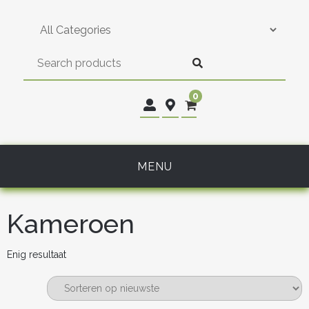
Skip
to
content
0
MENU
Kameroen
Enig resultaat