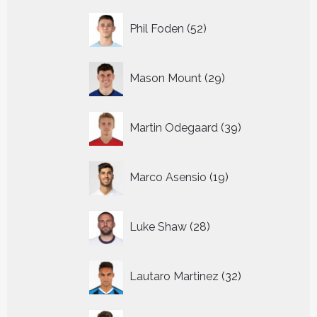
52
Phil Foden
52
producten
29
Mason Mount
29
producten
39
Martin Odegaard
39
producten
19
Marco Asensio
19
producten
28
Luke Shaw
28
producten
32
Lautaro Martinez
32
producten
41