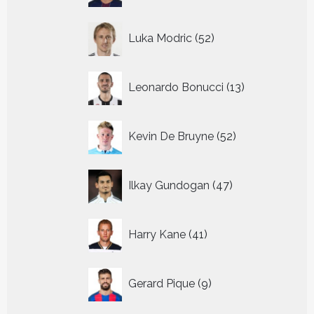
52
Luka Modric
52
producten
13
Leonardo Bonucci
13
producten
52
Kevin De Bruyne
52
producten
47
Ilkay Gundogan
47
producten
41
Harry Kane
41
producten
9
Gerard Pique
9
producten