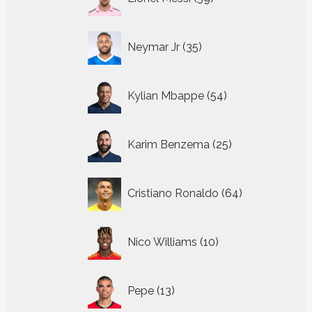
producten
35
Neymar Jr
35
producten
54
Kylian Mbappe
54
producten
25
Karim Benzema
25
producten
64
Cristiano Ronaldo
64
producten
10
Nico Williams
10
producten
13
Pepe
13
producten