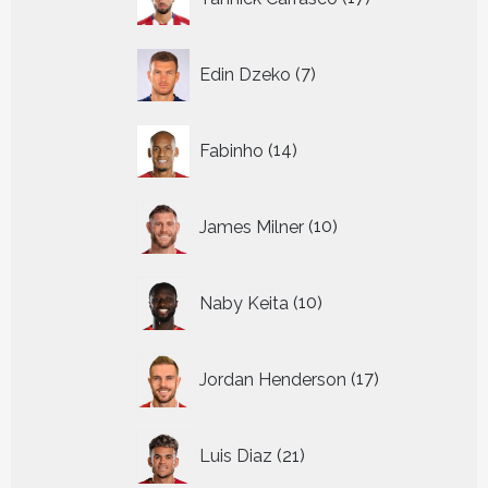
producten
7
Edin Dzeko
7
producten
14
Fabinho
14
producten
10
James Milner
10
producten
10
Naby Keita
10
producten
17
Jordan Henderson
17
producten
21
Luis Diaz
21
producten