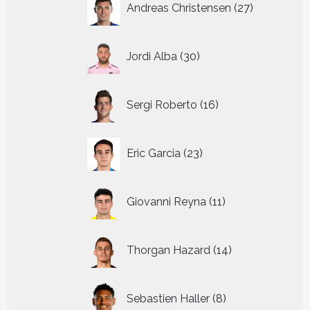
Andreas Christensen
27
producten
30
Jordi Alba
30
producten
16
Sergi Roberto
16
producten
23
Eric Garcia
23
producten
11
Giovanni Reyna
11
producten
14
Thorgan Hazard
14
producten
8
Sebastien Haller
8
producten