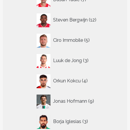
producten
12
Steven Bergwijn
12
producten
5
Ciro Immobile
5
producten
3
Luuk de Jong
3
producten
4
Orkun Kokcu
4
producten
9
Jonas Hofmann
9
producten
3
Borja Iglesias
3
producten