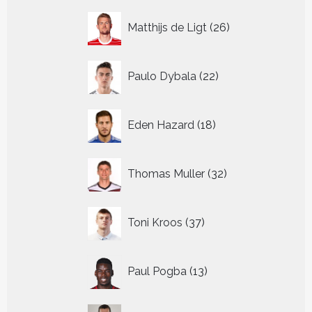
26
Matthijs de Ligt
26
producten
22
Paulo Dybala
22
producten
18
Eden Hazard
18
producten
32
Thomas Muller
32
producten
37
Toni Kroos
37
producten
13
Paul Pogba
13
producten
18