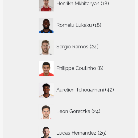
Henrikh Mkhitaryan
18
producten
18
Romelu Lukaku
18
producten
24
Sergio Ramos
24
producten
8
Philippe Coutinho
8
producten
42
Aurelien Tchouameni
42
producten
24
Leon Goretzka
24
producten
29
Lucas Hernandez
29
producten