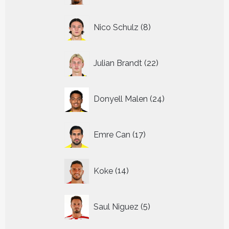
8
Nico Schulz
8
producten
22
Julian Brandt
22
producten
24
Donyell Malen
24
producten
17
Emre Can
17
producten
14
Koke
14
producten
5
Saul Niguez
5
producten