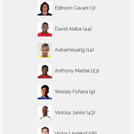
3
Edinson Cavani
3
producten
44
David Alaba
44
producten
14
Aubameyang
14
producten
23
Anthony Martial
23
producten
9
Wesley Fofana
9
producten
43
Vinicius Junior
43
producten
16
Victor Lindelof
16