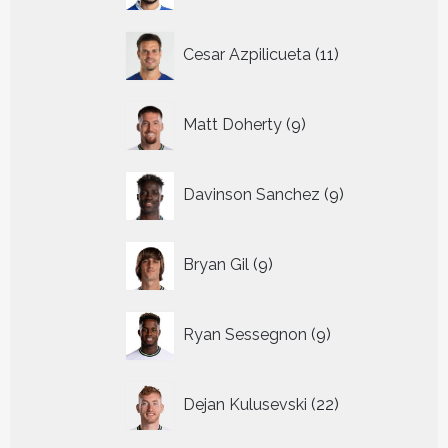
11
Cesar Azpilicueta
11
producten
9
Matt Doherty
9
producten
9
Davinson Sanchez
9
producten
9
Bryan Gil
9
producten
9
Ryan Sessegnon
9
producten
22
Dejan Kulusevski
22
producten