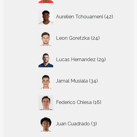
42
Aurelien Tchouameni
42
producten
24
Leon Goretzka
24
producten
29
Lucas Hernandez
29
producten
34
Jamal Musiala
34
producten
16
Federico Chiesa
16
producten
3
Juan Cuadrado
3
producten