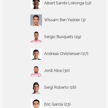
Albert Sambi Lokonga
12
producte
3
Wissam Ben Yedder
3
producten
29
Sergio Busquets
29
producten
27
Andreas Christensen
27
producten
30
Jordi Alba
30
producten
16
Sergi Roberto
16
producten
23
Eric Garcia
23
producten