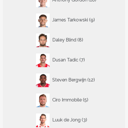
producten
9
James Tarkowski
9
producten
8
Daley Blind
8
producten
7
Dusan Tadic
7
producten
12
Steven Bergwijn
12
producten
5
Ciro Immobile
5
producten
3
Luuk de Jong
3
producten