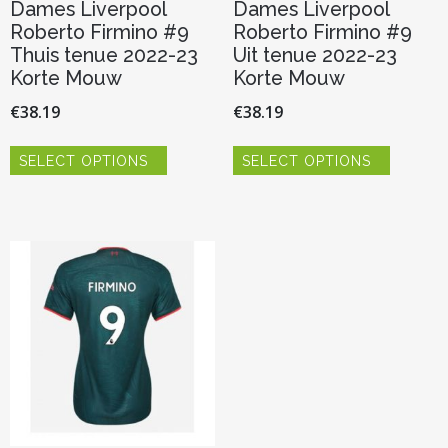
Dames Liverpool
Dames Liverpool
Roberto Firmino #9
Roberto Firmino #9
Thuis tenue 2022-23
Uit tenue 2022-23
Korte Mouw
Korte Mouw
€
38.19
€
38.19
Dit
Dit
SELECT OPTIONS
SELECT OPTIONS
product
product
heeft
heeft
meerdere
meerder
variaties.
variaties.
Deze
Deze
optie
optie
kan
kan
gekozen
gekozen
worden
worden
op
op
de
de
productpagina
productp