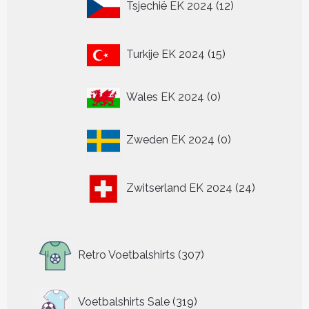
Tsjechië EK 2024
12
producten
15
Turkije EK 2024
15
producten
0
Wales EK 2024
0
producten
0
Zweden EK 2024
0
producten
24
Zwitserland EK 2024
24
producten
307
Retro Voetbalshirts
307
producten
319
Voetbalshirts Sale
319