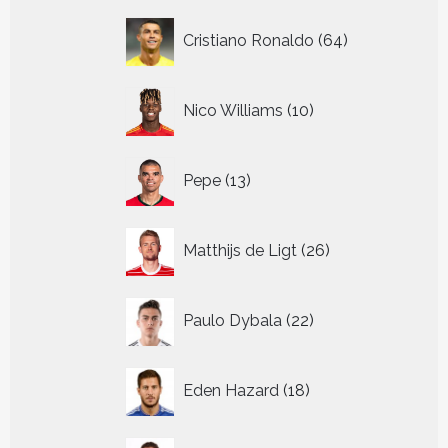
64
Cristiano Ronaldo
64
producten
10
Nico Williams
10
producten
13
Pepe
13
producten
26
Matthijs de Ligt
26
producten
22
Paulo Dybala
22
producten
18
Eden Hazard
18
producten
32