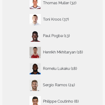
Thomas Muller
32
producten
37
Toni Kroos
37
producten
13
Paul Pogba
13
producten
18
Henrikh Mkhitaryan
18
producten
18
Romelu Lukaku
18
producten
24
Sergio Ramos
24
producten
8
Philippe Coutinho
8
producten