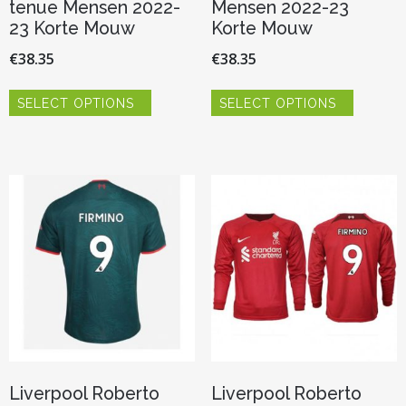
tenue Mensen 2022-
Mensen 2022-23
23 Korte Mouw
Korte Mouw
€
38.35
€
38.35
Dit
Dit
SELECT OPTIONS
SELECT OPTIONS
product
product
heeft
heeft
meerdere
meerder
variaties.
variaties.
Deze
Deze
optie
optie
kan
kan
gekozen
gekozen
worden
worden
op
op
de
de
productpagina
productp
Liverpool Roberto
Liverpool Roberto