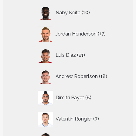
10
Naby Keita
10
producten
17
Jordan Henderson
17
producten
21
Luis Diaz
21
producten
18
Andrew Robertson
18
producten
8
Dimitri Payet
8
producten
7
Valentin Rongier
7
producten