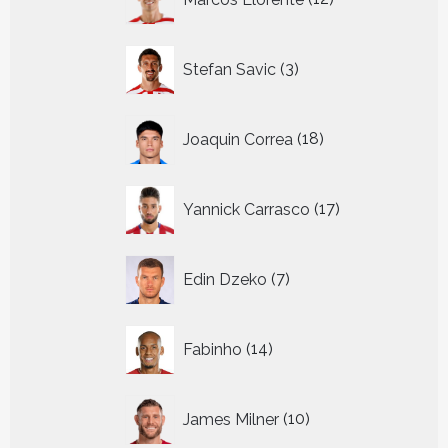
producten
3
Stefan Savic
3
producten
18
Joaquin Correa
18
producten
17
Yannick Carrasco
17
producten
7
Edin Dzeko
7
producten
14
Fabinho
14
producten
10
James Milner
10
producten