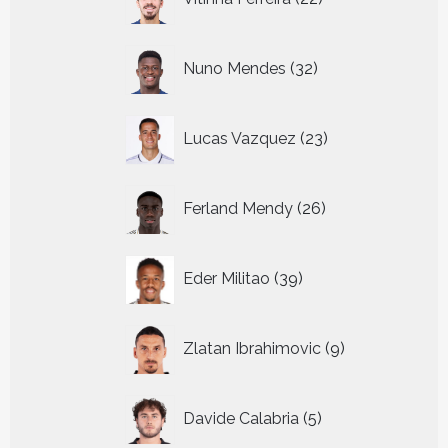
producten
32
Nuno Mendes
32
producten
23
Lucas Vazquez
23
producten
26
Ferland Mendy
26
producten
39
Eder Militao
39
producten
9
Zlatan Ibrahimovic
9
producten
5
Davide Calabria
5
producten