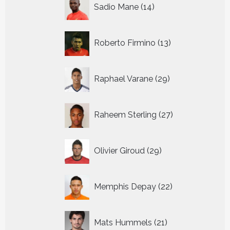
14
Sadio Mane
14
producten
13
Roberto Firmino
13
producten
29
Raphael Varane
29
producten
27
Raheem Sterling
27
producten
29
Olivier Giroud
29
producten
22
Memphis Depay
22
producten
21
Mats Hummels
21
producten