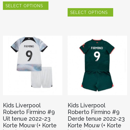
Dit
SELECT OPTIONS
product
Dit
heeft
SELECT OPTIONS
product
meerdere
heeft
variaties.
meerder
Deze
variaties.
optie
Deze
kan
optie
gekozen
kan
worden
gekozen
op
worden
de
op
productpagina
de
productp
Kids Liverpool
Kids Liverpool
Roberto Firmino #9
Roberto Firmino #9
Uit tenue 2022-23
Derde tenue 2022-23
Korte Mouw (+ Korte
Korte Mouw (+ Korte