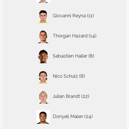
11
Giovanni Reyna
11
producten
14
Thorgan Hazard
14
producten
8
Sebastien Haller
8
producten
8
Nico Schulz
8
producten
22
Julian Brandt
22
producten
24
Donyell Malen
24
producten