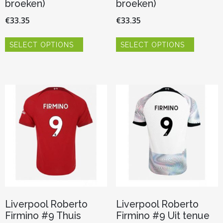
broeken)
broeken)
€
33.35
€
33.35
Dit
Dit
SELECT OPTIONS
SELECT OPTIONS
product
product
heeft
heeft
meerdere
meerder
variaties.
variaties.
Deze
Deze
optie
optie
kan
kan
gekozen
gekozen
worden
worden
op
op
de
de
productpagina
productp
Liverpool Roberto
Liverpool Roberto
Firmino #9 Thuis
Firmino #9 Uit tenue