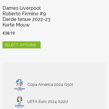
Dames Liverpool
Roberto Firmino #9
Derde tenue 2022-23
Korte Mouw
€
38.19
Dit
SELECT OPTIONS
product
heeft
meerdere
variaties.
Deze
optie
kan
150
gekozen
Copa América 2024
150
worden
producten
op
de
1221
UEFA Euro 2024
1221
productpagina
producten