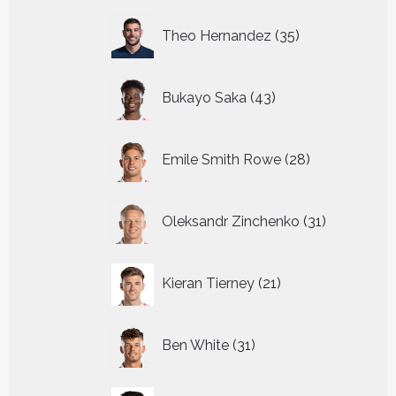
35
Theo Hernandez
35
producten
43
Bukayo Saka
43
producten
28
Emile Smith Rowe
28
producten
31
Oleksandr Zinchenko
31
producten
21
Kieran Tierney
21
producten
31
Ben White
31
producten
12