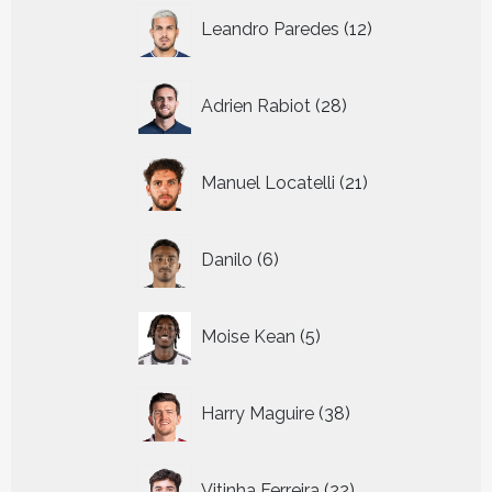
12
Leandro Paredes
12
producten
28
Adrien Rabiot
28
producten
21
Manuel Locatelli
21
producten
6
Danilo
6
producten
5
Moise Kean
5
producten
38
Harry Maguire
38
producten
22
Vitinha Ferreira
22