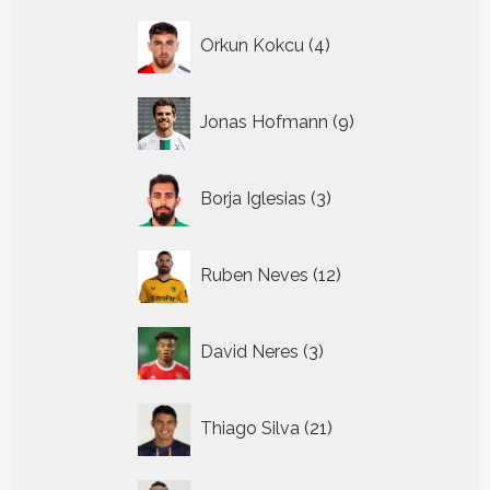
4
Orkun Kokcu
4
producten
9
Jonas Hofmann
9
producten
3
Borja Iglesias
3
producten
12
Ruben Neves
12
producten
3
David Neres
3
producten
21
Thiago Silva
21
producten