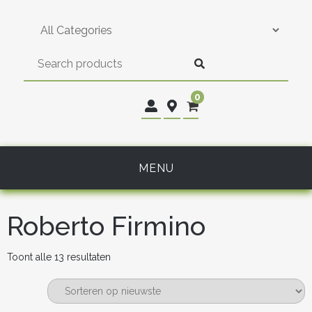
Skip
to
content
0
MENU
Roberto Firmino
Gesorteerd
Toont alle 13 resultaten
op
nieuwste