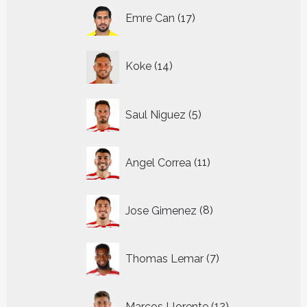
17
Emre Can
17
producten
14
Koke
14
producten
5
Saul Niguez
5
producten
11
Angel Correa
11
producten
8
Jose Gimenez
8
producten
7
Thomas Lemar
7
producten
12
Marcos Llorente
12