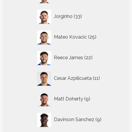
33
Jorginho
33
producten
25
Mateo Kovacic
25
producten
22
Reece James
22
producten
11
Cesar Azpilicueta
11
producten
9
Matt Doherty
9
producten
9
Davinson Sanchez
9
producten