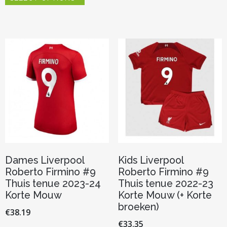
meerder
heeft
variaties.
meerdere
Deze
variaties.
optie
Deze
kan
optie
gekozen
kan
worden
gekozen
op
worden
de
op
productp
de
productpagina
Dames Liverpool
Kids Liverpool
Roberto Firmino #9
Roberto Firmino #9
Thuis tenue 2023-24
Thuis tenue 2022-23
Korte Mouw
Korte Mouw (+ Korte
broeken)
€
38.19
€
33.35