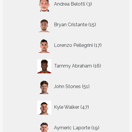
3
Andrea Belotti
3
producten
15
Bryan Cristante
15
producten
17
Lorenzo Pellegrini
17
producten
16
Tammy Abraham
16
producten
51
John Stones
51
producten
47
Kyle Walker
47
producten
19
Aymeric Laporte
19
producten