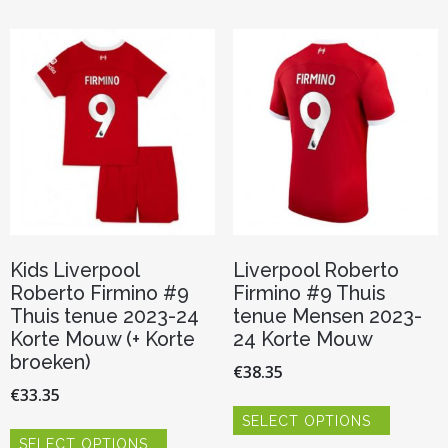
Kids Liverpool
Liverpool Roberto
Roberto Firmino #9
Firmino #9 Thuis
Thuis tenue 2023-24
tenue Mensen 2023-
Korte Mouw (+ Korte
24 Korte Mouw
broeken)
€
38.35
€
33.35
Dit
SELECT OPTIONS
product
Dit
heeft
SELECT OPTIONS
product