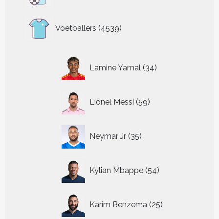
producten
4539
Voetballers
4539
producten
34
Lamine Yamal
34
producten
59
Lionel Messi
59
producten
35
Neymar Jr
35
producten
54
Kylian Mbappe
54
producten
25
Karim Benzema
25
producten