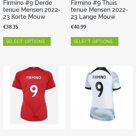
Firmino #9 Derde
Firmino #9 Thuis
tenue Mensen 2022-
tenue Mensen 2022-
23 Korte Mouw
23 Lange Mouw
€
38.35
€
40.99
Dit
Dit
SELECT OPTIONS
SELECT OPTIONS
product
product
heeft
heeft
meerdere
meerder
variaties.
variaties.
Deze
Deze
optie
optie
kan
kan
gekozen
gekozen
worden
worden
op
op
de
de
productpagina
productp