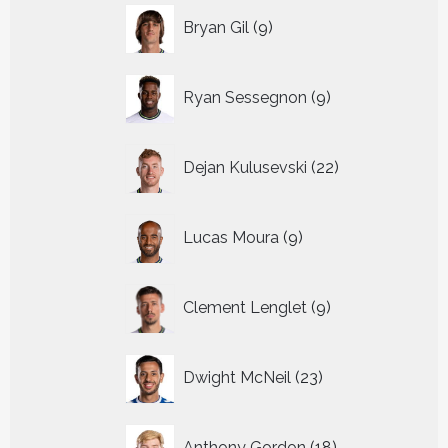
9
Bryan Gil
9
producten
9
Ryan Sessegnon
9
producten
22
Dejan Kulusevski
22
producten
9
Lucas Moura
9
producten
9
Clement Lenglet
9
producten
23
Dwight McNeil
23
producten
18
Anthony Gordon
18