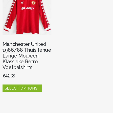
Manchester United
1986/88 Thuis tenue
Lange Mouwen
Klassieke Retro
Voetbalshirts
€
42.69
Dit
SELECT OPTIONS
product
heeft
meerdere
variaties.
Deze