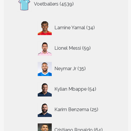
4539
Voetballers
4539
producten
34
Lamine Yamal
34
producten
59
Lionel Messi
59
producten
35
Neymar Jr
35
producten
54
Kylian Mbappe
54
producten
25
Karim Benzema
25
producten
64
Cristiano Ronaldo
64