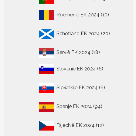
producten
10
Roemenië EK 2024
10
producten
20
Schotland EK 2024
20
producten
18
Servië EK 2024
18
producten
6
Slovenië EK 2024
6
producten
6
Slowakije EK 2024
6
producten
94
Spanje EK 2024
94
producten
12
Tsjechië EK 2024
12
producten