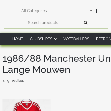
Skip
to
|
content
HOME
CLUBSHIRTS
VOETBALLERS
RETRO 
1986/88 Manchester Unit
Lange Mouwen
Enig resultaat