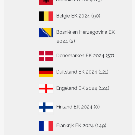
producten
90
België EK 2024
90
producten
Bosnië en Herzegovina EK
2
2024
2
producten
57
Denemarken EK 2024
57
producte
121
Duitsland EK 2024
121
producten
124
Engeland EK 2024
124
producten
0
Finland EK 2024
0
producten
149
Frankrijk EK 2024
149
producten