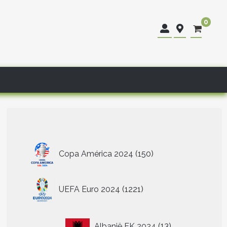
0
150
Copa América 2024
150
producten
1221
UEFA Euro 2024
1221
producten
13
Albanië EK 2024
13