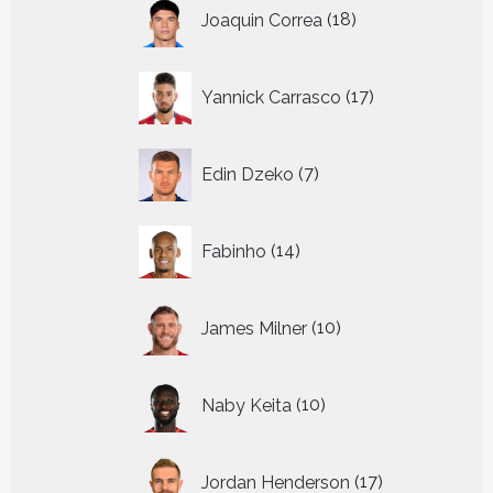
18
Joaquin Correa
18
producten
17
Yannick Carrasco
17
producten
7
Edin Dzeko
7
producten
14
Fabinho
14
producten
10
James Milner
10
producten
10
Naby Keita
10
producten
17
Jordan Henderson
17