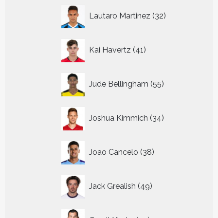
32
Lautaro Martinez
32
producten
41
Kai Havertz
41
producten
55
Jude Bellingham
55
producten
34
Joshua Kimmich
34
producten
38
Joao Cancelo
38
producten
49
Jack Grealish
49
producten
22