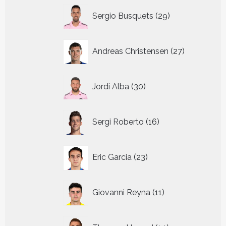
29
Sergio Busquets
29
producten
27
Andreas Christensen
27
producten
30
Jordi Alba
30
producten
16
Sergi Roberto
16
producten
23
Eric Garcia
23
producten
11
Giovanni Reyna
11
producten
14