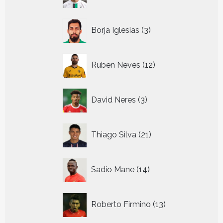
producten
3
Borja Iglesias
3
producten
12
Ruben Neves
12
producten
3
David Neres
3
producten
21
Thiago Silva
21
producten
14
Sadio Mane
14
producten
13
Roberto Firmino
13
producten