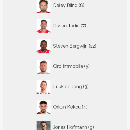
8
Daley Blind
8
producten
7
Dusan Tadic
7
producten
12
Steven Bergwijn
12
producten
5
Ciro Immobile
5
producten
3
Luuk de Jong
3
producten
4
Orkun Kokcu
4
producten
9
Jonas Hofmann
9