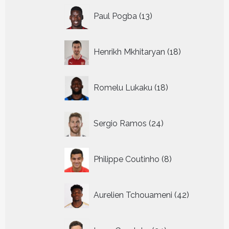
13
Paul Pogba
13
producten
18
Henrikh Mkhitaryan
18
producten
18
Romelu Lukaku
18
producten
24
Sergio Ramos
24
producten
8
Philippe Coutinho
8
producten
42
Aurelien Tchouameni
42
producten
24