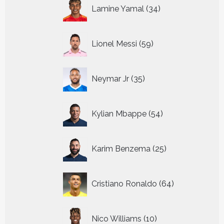
34
Lamine Yamal
34
producten
59
Lionel Messi
59
producten
35
Neymar Jr
35
producten
54
Kylian Mbappe
54
producten
25
Karim Benzema
25
producten
64
Cristiano Ronaldo
64
producten
10
Nico Williams
10