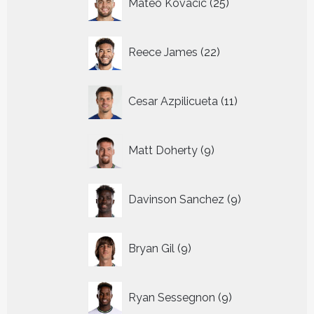
Mateo Kovacic
25
producten
22
Reece James
22
producten
11
Cesar Azpilicueta
11
producten
9
Matt Doherty
9
producten
9
Davinson Sanchez
9
producten
9
Bryan Gil
9
producten
9
Ryan Sessegnon
9
producten