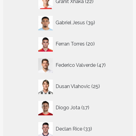
Granit Xhaka
22
producten
39
Gabriel Jesus
39
producten
20
Ferran Torres
20
producten
47
Federico Valverde
47
producten
25
Dusan Vlahovic
25
producten
17
Diogo Jota
17
producten
33
Declan Rice
33
producten