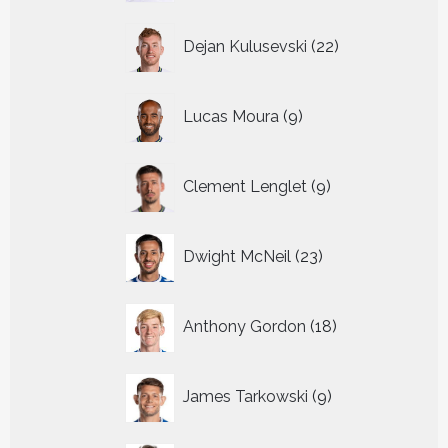
22
Dejan Kulusevski
22
producten
9
Lucas Moura
9
producten
9
Clement Lenglet
9
producten
23
Dwight McNeil
23
producten
18
Anthony Gordon
18
producten
9
James Tarkowski
9
producten