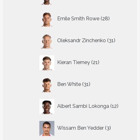
producten
28
Emile Smith Rowe
28
producten
31
Oleksandr Zinchenko
31
producten
21
Kieran Tierney
21
producten
31
Ben White
31
producten
12
Albert Sambi Lokonga
12
producte
3
Wissam Ben Yedder
3
producten