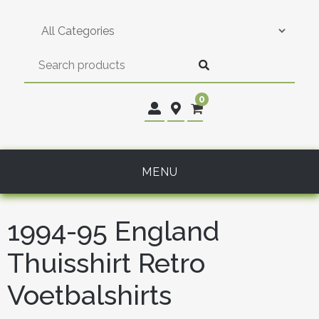
Skip
to
content
0
MENU
1994-95 England
Thuisshirt Retro
Voetbalshirts