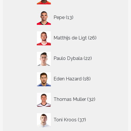
producten
13
Pepe
13
producten
26
Matthijs de Ligt
26
producten
22
Paulo Dybala
22
producten
18
Eden Hazard
18
producten
32
Thomas Muller
32
producten
37
Toni Kroos
37
producten