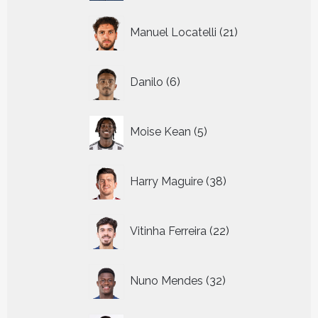
21
Manuel Locatelli
21
producten
6
Danilo
6
producten
5
Moise Kean
5
producten
38
Harry Maguire
38
producten
22
Vitinha Ferreira
22
producten
32
Nuno Mendes
32
producten