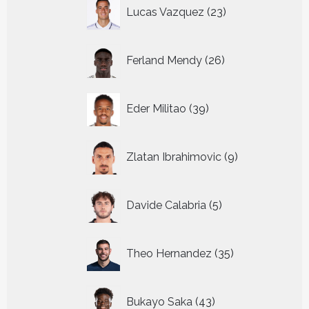
23
Lucas Vazquez
23
producten
26
Ferland Mendy
26
producten
39
Eder Militao
39
producten
9
Zlatan Ibrahimovic
9
producten
5
Davide Calabria
5
producten
35
Theo Hernandez
35
producten
43
Bukayo Saka
43