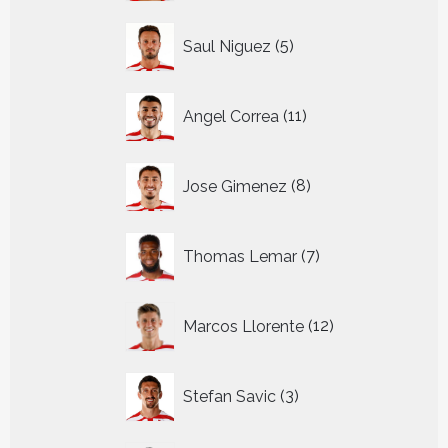
5
Saul Niguez
5
producten
11
Angel Correa
11
producten
8
Jose Gimenez
8
producten
7
Thomas Lemar
7
producten
12
Marcos Llorente
12
producten
3
Stefan Savic
3
producten