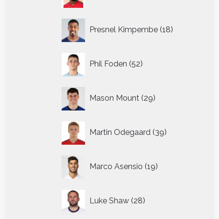
producten
18
Presnel Kimpembe
18
producten
52
Phil Foden
52
producten
29
Mason Mount
29
producten
39
Martin Odegaard
39
producten
19
Marco Asensio
19
producten
28
Luke Shaw
28
producten