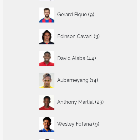
9
Gerard Pique
9
producten
3
Edinson Cavani
3
producten
44
David Alaba
44
producten
14
Aubameyang
14
producten
23
Anthony Martial
23
producten
9
Wesley Fofana
9
producten