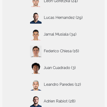
Leon Goretzka
24
producten
29
Lucas Hernandez
29
producten
34
Jamal Musiala
34
producten
16
Federico Chiesa
16
producten
3
Juan Cuadrado
3
producten
12
Leandro Paredes
12
producten
28
Adrien Rabiot
28
producten