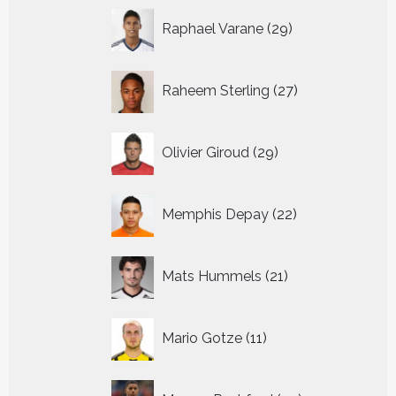
29
Raphael Varane
29
producten
27
Raheem Sterling
27
producten
29
Olivier Giroud
29
producten
22
Memphis Depay
22
producten
21
Mats Hummels
21
producten
11
Mario Gotze
11
producten
45