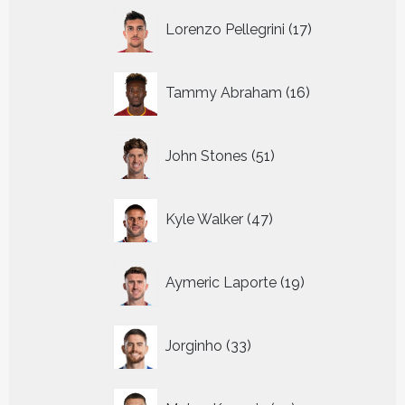
17
Lorenzo Pellegrini
17
producten
16
Tammy Abraham
16
producten
51
John Stones
51
producten
47
Kyle Walker
47
producten
19
Aymeric Laporte
19
producten
33
Jorginho
33
producten
25