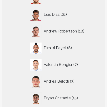
producten
21
Luis Diaz
21
producten
18
Andrew Robertson
18
producten
8
Dimitri Payet
8
producten
7
Valentin Rongier
7
producten
3
Andrea Belotti
3
producten
15
Bryan Cristante
15
producten