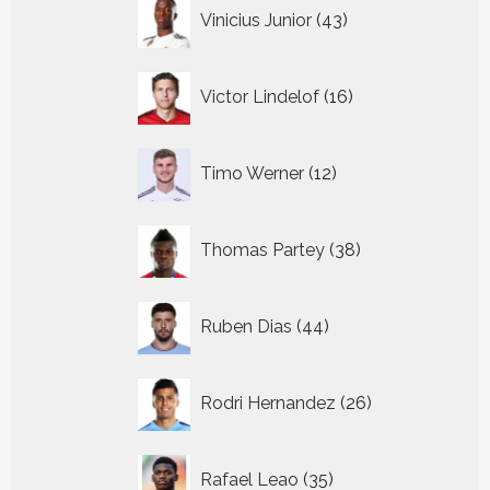
43
Vinicius Junior
43
producten
16
Victor Lindelof
16
producten
12
Timo Werner
12
producten
38
Thomas Partey
38
producten
44
Ruben Dias
44
producten
26
Rodri Hernandez
26
producten
35
Rafael Leao
35