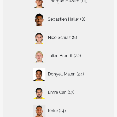
Thorgan Hazard
14
producten
8
Sebastien Haller
8
producten
8
Nico Schulz
8
producten
22
Julian Brandt
22
producten
24
Donyell Malen
24
producten
17
Emre Can
17
producten
14
Koke
14
producten