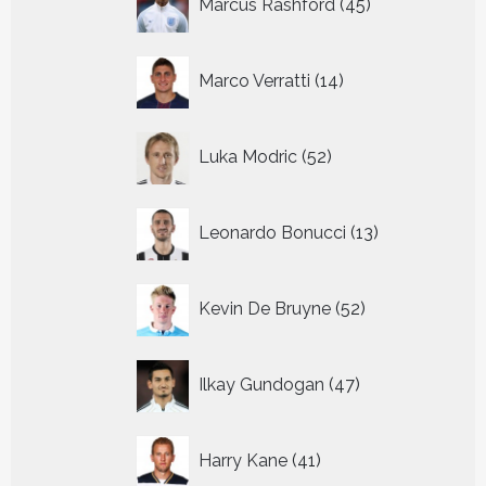
Marcus Rashford
45
producten
14
Marco Verratti
14
producten
52
Luka Modric
52
producten
13
Leonardo Bonucci
13
producten
52
Kevin De Bruyne
52
producten
47
Ilkay Gundogan
47
producten
41
Harry Kane
41
producten