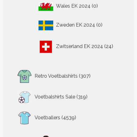
0
Wales EK 2024
0
producten
0
Zweden EK 2024
0
producten
24
Zwitserland EK 2024
24
producten
307
Retro Voetbalshirts
307
producten
319
Voetbalshirts Sale
319
producten
4539
Voetballers
4539
producten