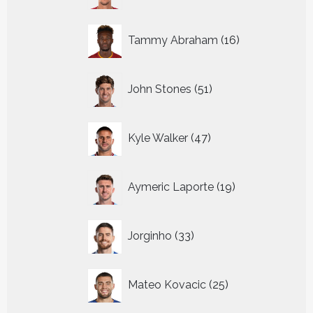
16
Tammy Abraham
16
producten
51
John Stones
51
producten
47
Kyle Walker
47
producten
19
Aymeric Laporte
19
producten
33
Jorginho
33
producten
25
Mateo Kovacic
25
producten