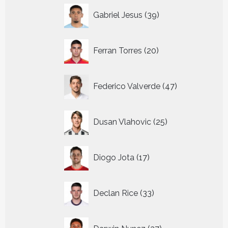
39
Gabriel Jesus
39
producten
20
Ferran Torres
20
producten
47
Federico Valverde
47
producten
25
Dusan Vlahovic
25
producten
17
Diogo Jota
17
producten
33
Declan Rice
33
producten
27