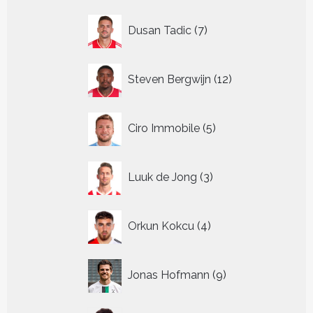
7
Dusan Tadic
7
producten
12
Steven Bergwijn
12
producten
5
Ciro Immobile
5
producten
3
Luuk de Jong
3
producten
4
Orkun Kokcu
4
producten
9
Jonas Hofmann
9
producten