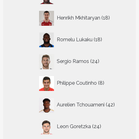
18
Henrikh Mkhitaryan
18
producten
18
Romelu Lukaku
18
producten
24
Sergio Ramos
24
producten
8
Philippe Coutinho
8
producten
42
Aurelien Tchouameni
42
producten
24
Leon Goretzka
24
producten