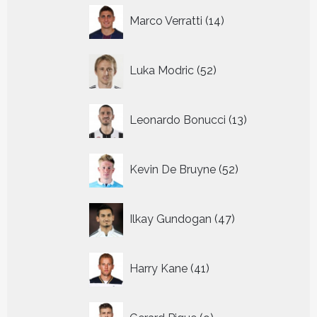
14
Marco Verratti
14
producten
52
Luka Modric
52
producten
13
Leonardo Bonucci
13
producten
52
Kevin De Bruyne
52
producten
47
Ilkay Gundogan
47
producten
41
Harry Kane
41
producten
9