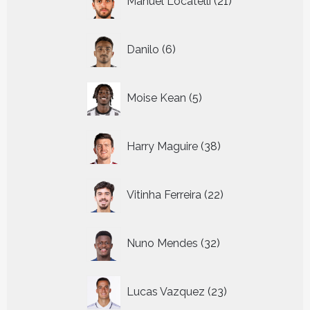
Manuel Locatelli
21
producten
6
Danilo
6
producten
5
Moise Kean
5
producten
38
Harry Maguire
38
producten
22
Vitinha Ferreira
22
producten
32
Nuno Mendes
32
producten
23
Lucas Vazquez
23
producten