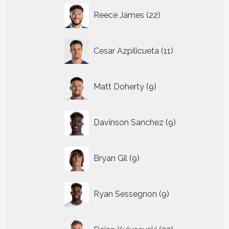
22
Reece James
22
producten
11
Cesar Azpilicueta
11
producten
9
Matt Doherty
9
producten
9
Davinson Sanchez
9
producten
9
Bryan Gil
9
producten
9
Ryan Sessegnon
9
producten
22