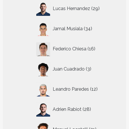
29
Lucas Hernandez
29
producten
34
Jamal Musiala
34
producten
16
Federico Chiesa
16
producten
3
Juan Cuadrado
3
producten
12
Leandro Paredes
12
producten
28
Adrien Rabiot
28
producten
21