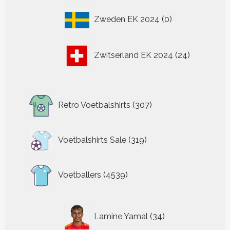
0
Zweden EK 2024
0
producten
24
Zwitserland EK 2024
24
producten
307
Retro Voetbalshirts
307
producten
319
Voetbalshirts Sale
319
producten
4539
Voetballers
4539
producten
34
Lamine Yamal
34
producten