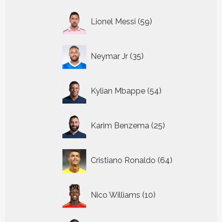
59
Lionel Messi
59
producten
35
Neymar Jr
35
producten
54
Kylian Mbappe
54
producten
25
Karim Benzema
25
producten
64
Cristiano Ronaldo
64
producten
10
Nico Williams
10
producten