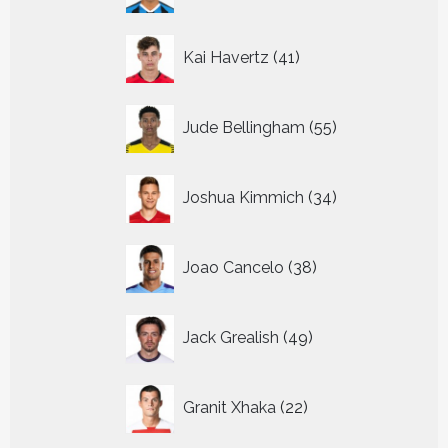
41
Kai Havertz
41
producten
55
Jude Bellingham
55
producten
34
Joshua Kimmich
34
producten
38
Joao Cancelo
38
producten
49
Jack Grealish
49
producten
22
Granit Xhaka
22
producten