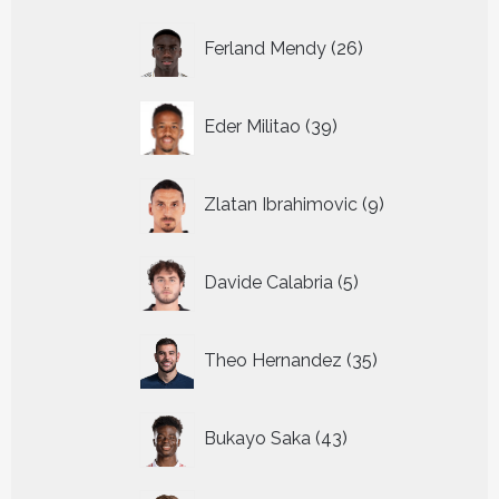
26
Ferland Mendy
26
producten
39
Eder Militao
39
producten
9
Zlatan Ibrahimovic
9
producten
5
Davide Calabria
5
producten
35
Theo Hernandez
35
producten
43
Bukayo Saka
43
producten