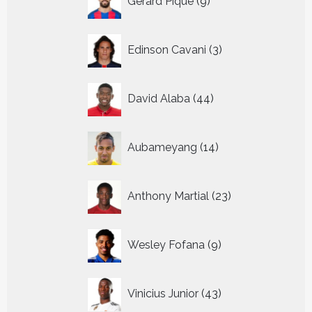
Gerard Pique
9
producten
3
Edinson Cavani
3
producten
44
David Alaba
44
producten
14
Aubameyang
14
producten
23
Anthony Martial
23
producten
9
Wesley Fofana
9
producten
43
Vinicius Junior
43
producten