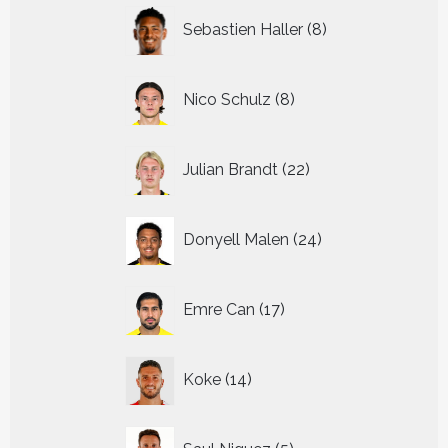
8
Sebastien Haller
8
producten
8
Nico Schulz
8
producten
22
Julian Brandt
22
producten
24
Donyell Malen
24
producten
17
Emre Can
17
producten
14
Koke
14
producten
5