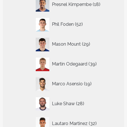
18
Presnel Kimpembe
18
producten
52
Phil Foden
52
producten
29
Mason Mount
29
producten
39
Martin Odegaard
39
producten
19
Marco Asensio
19
producten
28
Luke Shaw
28
producten
32
Lautaro Martinez
32
producten