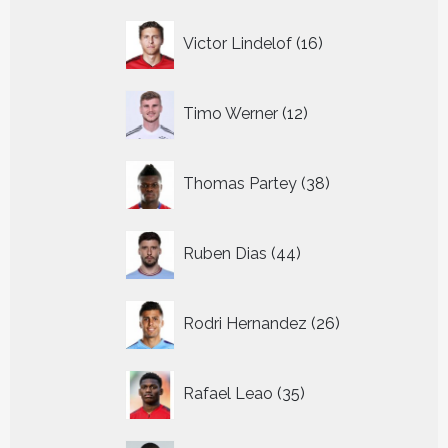
16
Victor Lindelof
16
producten
12
Timo Werner
12
producten
38
Thomas Partey
38
producten
44
Ruben Dias
44
producten
26
Rodri Hernandez
26
producten
35
Rafael Leao
35
producten