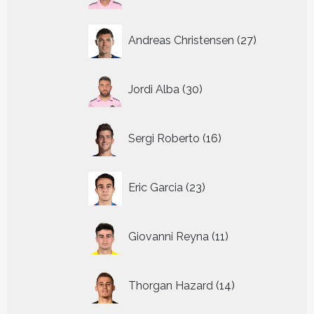
27
Andreas Christensen
27
producten
30
Jordi Alba
30
producten
16
Sergi Roberto
16
producten
23
Eric Garcia
23
producten
11
Giovanni Reyna
11
producten
14
Thorgan Hazard
14
producten