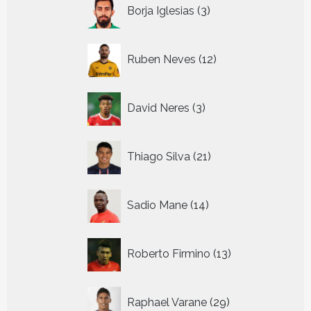
3
Borja Iglesias
3
producten
12
Ruben Neves
12
producten
3
David Neres
3
producten
21
Thiago Silva
21
producten
14
Sadio Mane
14
producten
13
Roberto Firmino
13
producten
29
Raphael Varane
29
producten