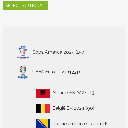
SELECT OPTIONS
product
heeft
meerdere
variaties.
Deze
optie
kan
150
gekozen
Copa América 2024
150
worden
producten
op
de
1221
UEFA Euro 2024
1221
productpagina
producten
13
Albanië EK 2024
13
producten
90
België EK 2024
90
producten
Bosnië en Herzegovina EK