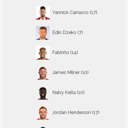
17
Yannick Carrasco
17
producten
7
Edin Dzeko
7
producten
14
Fabinho
14
producten
10
James Milner
10
producten
10
Naby Keita
10
producten
17
Jordan Henderson
17
producten