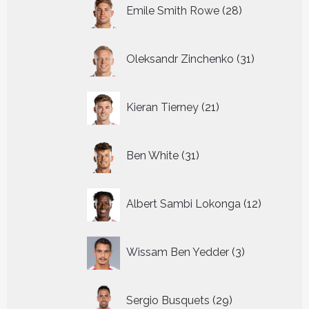
28
Emile Smith Rowe
28
producten
31
Oleksandr Zinchenko
31
producten
21
Kieran Tierney
21
producten
31
Ben White
31
producten
12
Albert Sambi Lokonga
12
producte
3
Wissam Ben Yedder
3
producten
29
Sergio Busquets
29
producten