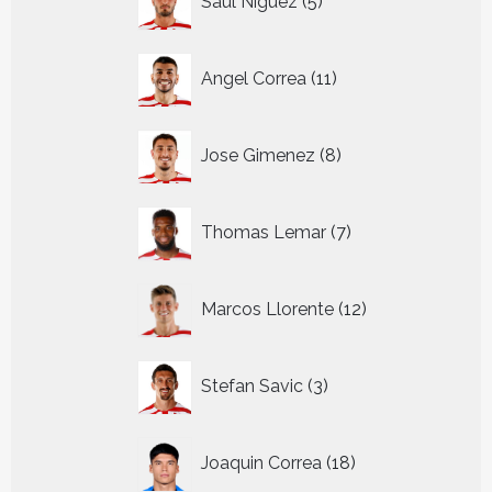
Saul Niguez
5
producten
11
Angel Correa
11
producten
8
Jose Gimenez
8
producten
7
Thomas Lemar
7
producten
12
Marcos Llorente
12
producten
3
Stefan Savic
3
producten
18
Joaquin Correa
18
producten