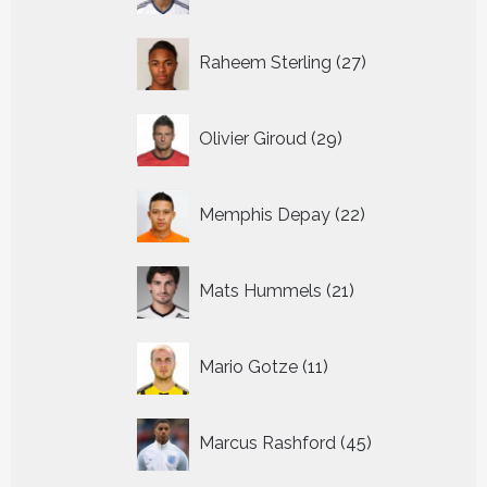
27
Raheem Sterling
27
producten
29
Olivier Giroud
29
producten
22
Memphis Depay
22
producten
21
Mats Hummels
21
producten
11
Mario Gotze
11
producten
45
Marcus Rashford
45
producten