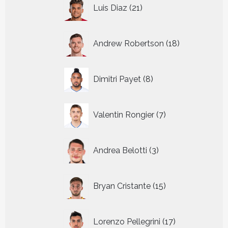
21
Luis Diaz
21
producten
18
Andrew Robertson
18
producten
8
Dimitri Payet
8
producten
7
Valentin Rongier
7
producten
3
Andrea Belotti
3
producten
15
Bryan Cristante
15
producten
17
Lorenzo Pellegrini
17
producten