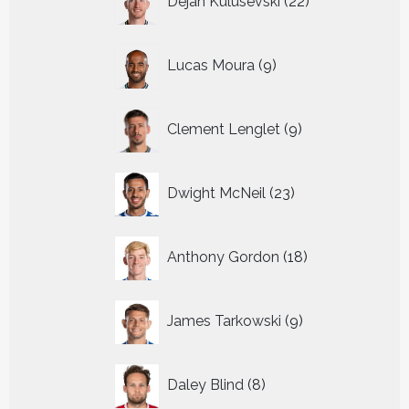
Dejan Kulusevski
22
producten
9
Lucas Moura
9
producten
9
Clement Lenglet
9
producten
23
Dwight McNeil
23
producten
18
Anthony Gordon
18
producten
9
James Tarkowski
9
producten
8
Daley Blind
8
producten