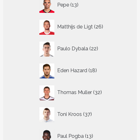
13
Pepe
13
producten
26
Matthijs de Ligt
26
producten
22
Paulo Dybala
22
producten
18
Eden Hazard
18
producten
32
Thomas Muller
32
producten
37
Toni Kroos
37
producten
13
Paul Pogba
13
producten