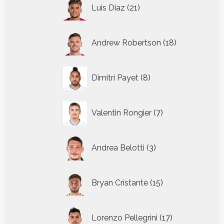
21
Luis Diaz
21
producten
18
Andrew Robertson
18
producten
8
Dimitri Payet
8
producten
7
Valentin Rongier
7
producten
3
Andrea Belotti
3
producten
15
Bryan Cristante
15
producten
17
Lorenzo Pellegrini
17
producten