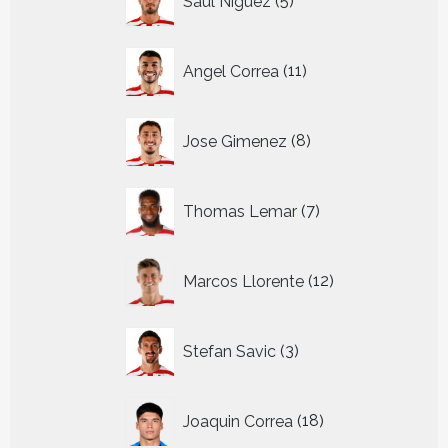
Saul Niguez
5
producten
11
Angel Correa
11
producten
8
Jose Gimenez
8
producten
7
Thomas Lemar
7
producten
12
Marcos Llorente
12
producten
3
Stefan Savic
3
producten
18
Joaquin Correa
18
producten