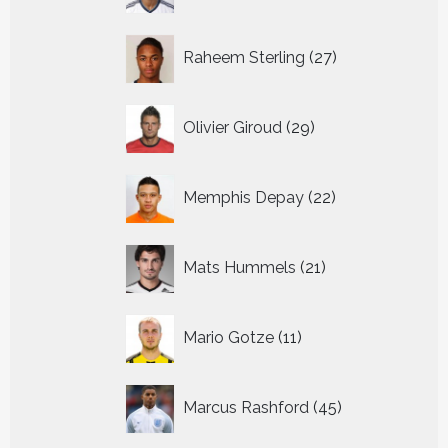
27
Raheem Sterling
27
producten
29
Olivier Giroud
29
producten
22
Memphis Depay
22
producten
21
Mats Hummels
21
producten
11
Mario Gotze
11
producten
45
Marcus Rashford
45
producten