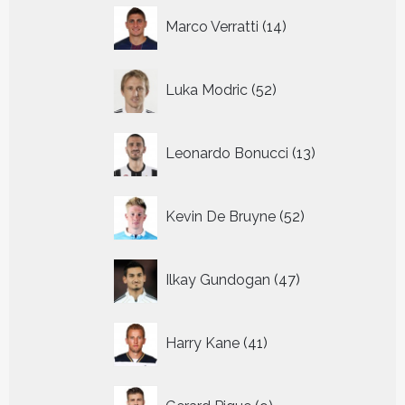
14
Marco Verratti
14
producten
52
Luka Modric
52
producten
13
Leonardo Bonucci
13
producten
52
Kevin De Bruyne
52
producten
47
Ilkay Gundogan
47
producten
41
Harry Kane
41
producten
9