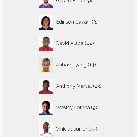
Gerard Pique
9
producten
3
Edinson Cavani
3
producten
44
David Alaba
44
producten
14
Aubameyang
14
producten
23
Anthony Martial
23
producten
9
Wesley Fofana
9
producten
43
Vinicius Junior
43
producten