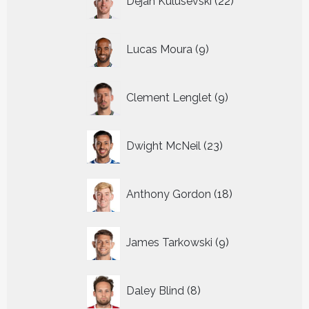
Dejan Kulusevski
22
producten
9
Lucas Moura
9
producten
9
Clement Lenglet
9
producten
23
Dwight McNeil
23
producten
18
Anthony Gordon
18
producten
9
James Tarkowski
9
producten
8
Daley Blind
8
producten