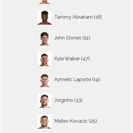
16
Tammy Abraham
16
producten
51
John Stones
51
producten
47
Kyle Walker
47
producten
19
Aymeric Laporte
19
producten
33
Jorginho
33
producten
25
Mateo Kovacic
25
producten