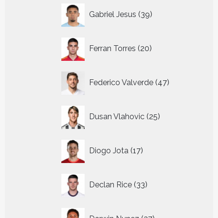
39
Gabriel Jesus
39
producten
20
Ferran Torres
20
producten
47
Federico Valverde
47
producten
25
Dusan Vlahovic
25
producten
17
Diogo Jota
17
producten
33
Declan Rice
33
producten
27