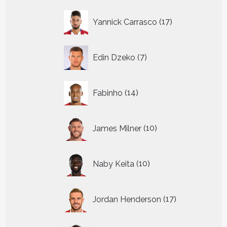
17
Yannick Carrasco
17
producten
7
Edin Dzeko
7
producten
14
Fabinho
14
producten
10
James Milner
10
producten
10
Naby Keita
10
producten
17
Jordan Henderson
17
producten