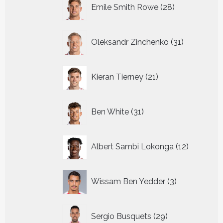
28
Emile Smith Rowe
28
producten
31
Oleksandr Zinchenko
31
producten
21
Kieran Tierney
21
producten
31
Ben White
31
producten
12
Albert Sambi Lokonga
12
producte
3
Wissam Ben Yedder
3
producten
29
Sergio Busquets
29
producten