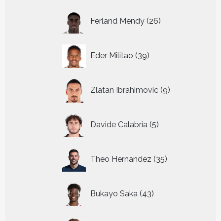
26
Ferland Mendy
26
producten
39
Eder Militao
39
producten
9
Zlatan Ibrahimovic
9
producten
5
Davide Calabria
5
producten
35
Theo Hernandez
35
producten
43
Bukayo Saka
43
producten