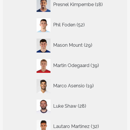
18
Presnel Kimpembe
18
producten
52
Phil Foden
52
producten
29
Mason Mount
29
producten
39
Martin Odegaard
39
producten
19
Marco Asensio
19
producten
28
Luke Shaw
28
producten
32
Lautaro Martinez
32
producten