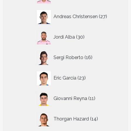
27
Andreas Christensen
27
producten
30
Jordi Alba
30
producten
16
Sergi Roberto
16
producten
23
Eric Garcia
23
producten
11
Giovanni Reyna
11
producten
14
Thorgan Hazard
14
producten