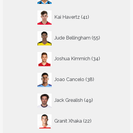
41
Kai Havertz
41
producten
55
Jude Bellingham
55
producten
34
Joshua Kimmich
34
producten
38
Joao Cancelo
38
producten
49
Jack Grealish
49
producten
22
Granit Xhaka
22
producten