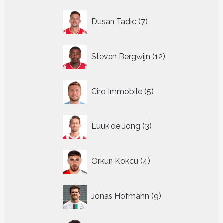
7
Dusan Tadic
7
producten
12
Steven Bergwijn
12
producten
5
Ciro Immobile
5
producten
3
Luuk de Jong
3
producten
4
Orkun Kokcu
4
producten
9
Jonas Hofmann
9
producten