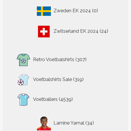
0
Zweden EK 2024
0
producten
24
Zwitserland EK 2024
24
producten
307
Retro Voetbalshirts
307
producten
319
Voetbalshirts Sale
319
producten
4539
Voetballers
4539
producten
34
Lamine Yamal
34
producten