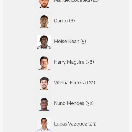
Manuel Locatelli
21
producten
6
Danilo
6
producten
5
Moise Kean
5
producten
38
Harry Maguire
38
producten
22
Vitinha Ferreira
22
producten
32
Nuno Mendes
32
producten
23
Lucas Vazquez
23
producten