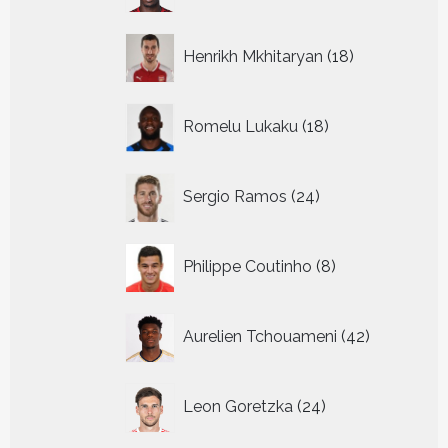
18
Henrikh Mkhitaryan
18
producten
18
Romelu Lukaku
18
producten
24
Sergio Ramos
24
producten
8
Philippe Coutinho
8
producten
42
Aurelien Tchouameni
42
producten
24
Leon Goretzka
24
producten