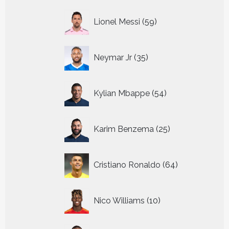
59
Lionel Messi
59
producten
35
Neymar Jr
35
producten
54
Kylian Mbappe
54
producten
25
Karim Benzema
25
producten
64
Cristiano Ronaldo
64
producten
10
Nico Williams
10
producten