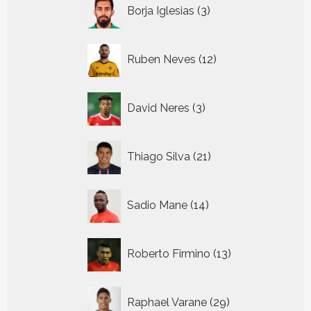
3
Borja Iglesias
3
producten
12
Ruben Neves
12
producten
3
David Neres
3
producten
21
Thiago Silva
21
producten
14
Sadio Mane
14
producten
13
Roberto Firmino
13
producten
29
Raphael Varane
29
producten