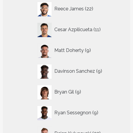
22
Reece James
22
producten
11
Cesar Azpilicueta
11
producten
9
Matt Doherty
9
producten
9
Davinson Sanchez
9
producten
9
Bryan Gil
9
producten
9
Ryan Sessegnon
9
producten
22