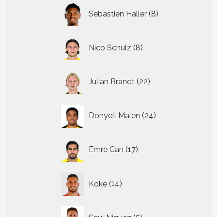
8
Sebastien Haller
8
producten
8
Nico Schulz
8
producten
22
Julian Brandt
22
producten
24
Donyell Malen
24
producten
17
Emre Can
17
producten
14
Koke
14
producten
5