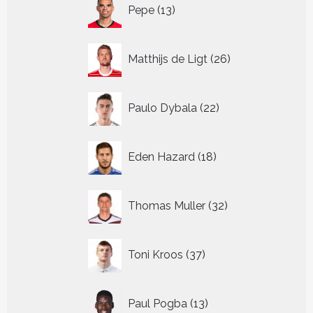
13
Pepe
13
producten
26
Matthijs de Ligt
26
producten
22
Paulo Dybala
22
producten
18
Eden Hazard
18
producten
32
Thomas Muller
32
producten
37
Toni Kroos
37
producten
13
Paul Pogba
13
producten