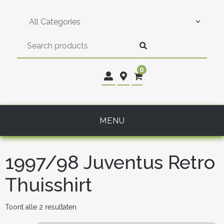
Skip
to
content
0
MENU
1997/98 Juventus Retro
Thuisshirt
Gesorteerd
Toont alle 2 resultaten
op