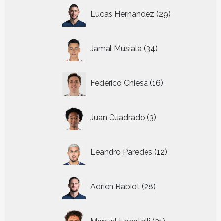
29
Lucas Hernandez
29
producten
34
Jamal Musiala
34
producten
16
Federico Chiesa
16
producten
3
Juan Cuadrado
3
producten
12
Leandro Paredes
12
producten
28
Adrien Rabiot
28
producten
21