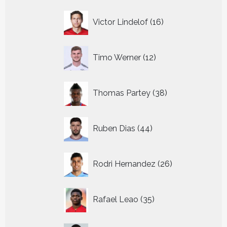
16
Victor Lindelof
16
producten
12
Timo Werner
12
producten
38
Thomas Partey
38
producten
44
Ruben Dias
44
producten
26
Rodri Hernandez
26
producten
35
Rafael Leao
35
producten