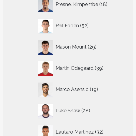
18
Presnel Kimpembe
18
producten
52
Phil Foden
52
producten
29
Mason Mount
29
producten
39
Martin Odegaard
39
producten
19
Marco Asensio
19
producten
28
Luke Shaw
28
producten
32
Lautaro Martinez
32
producten