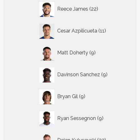
22
Reece James
22
producten
11
Cesar Azpilicueta
11
producten
9
Matt Doherty
9
producten
9
Davinson Sanchez
9
producten
9
Bryan Gil
9
producten
9
Ryan Sessegnon
9
producten
22