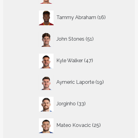
16
Tammy Abraham
16
producten
51
John Stones
51
producten
47
Kyle Walker
47
producten
19
Aymeric Laporte
19
producten
33
Jorginho
33
producten
25
Mateo Kovacic
25
producten