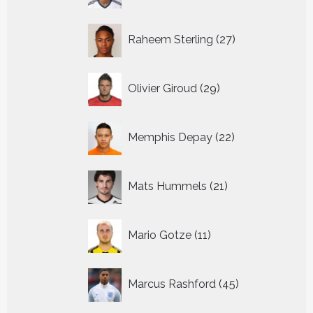
27
Raheem Sterling
27
producten
29
Olivier Giroud
29
producten
22
Memphis Depay
22
producten
21
Mats Hummels
21
producten
11
Mario Gotze
11
producten
45
Marcus Rashford
45
producten