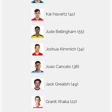
41
Kai Havertz
41
producten
55
Jude Bellingham
55
producten
34
Joshua Kimmich
34
producten
38
Joao Cancelo
38
producten
49
Jack Grealish
49
producten
22
Granit Xhaka
22
producten