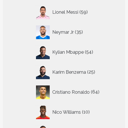
59
Lionel Messi
59
producten
35
Neymar Jr
35
producten
54
Kylian Mbappe
54
producten
25
Karim Benzema
25
producten
64
Cristiano Ronaldo
64
producten
10
Nico Williams
10
producten