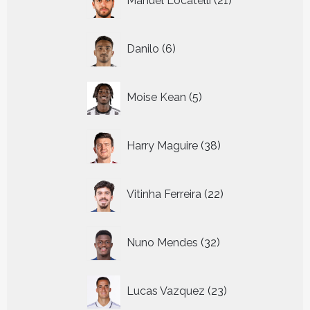
Manuel Locatelli
21
producten
6
Danilo
6
producten
5
Moise Kean
5
producten
38
Harry Maguire
38
producten
22
Vitinha Ferreira
22
producten
32
Nuno Mendes
32
producten
23
Lucas Vazquez
23
producten