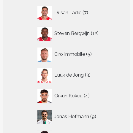
7
Dusan Tadic
7
producten
12
Steven Bergwijn
12
producten
5
Ciro Immobile
5
producten
3
Luuk de Jong
3
producten
4
Orkun Kokcu
4
producten
9
Jonas Hofmann
9
producten