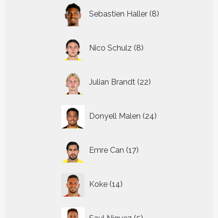
8
Sebastien Haller
8
producten
8
Nico Schulz
8
producten
22
Julian Brandt
22
producten
24
Donyell Malen
24
producten
17
Emre Can
17
producten
14
Koke
14
producten
5