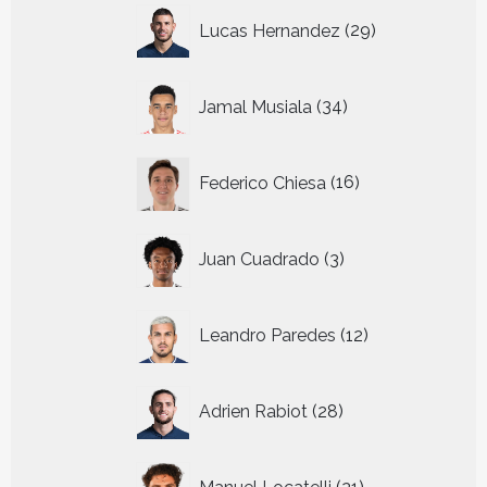
29
Lucas Hernandez
29
producten
34
Jamal Musiala
34
producten
16
Federico Chiesa
16
producten
3
Juan Cuadrado
3
producten
12
Leandro Paredes
12
producten
28
Adrien Rabiot
28
producten
21