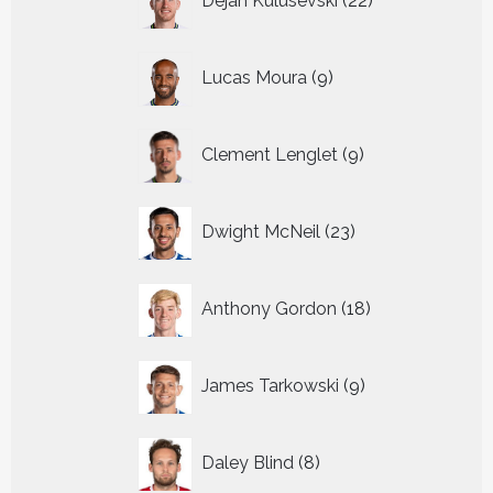
Dejan Kulusevski
22
producten
9
Lucas Moura
9
producten
9
Clement Lenglet
9
producten
23
Dwight McNeil
23
producten
18
Anthony Gordon
18
producten
9
James Tarkowski
9
producten
8
Daley Blind
8
producten