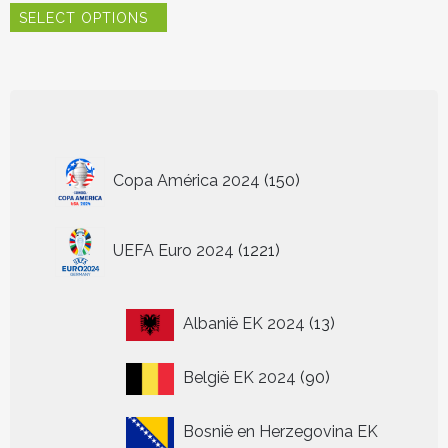
SELECT OPTIONS
product
heeft
meerdere
variaties.
Deze
optie
kan
150
gekozen
Copa América 2024
150
worden
producten
op
de
1221
UEFA Euro 2024
1221
productpagina
producten
13
Albanië EK 2024
13
producten
90
België EK 2024
90
producten
Bosnië en Herzegovina EK