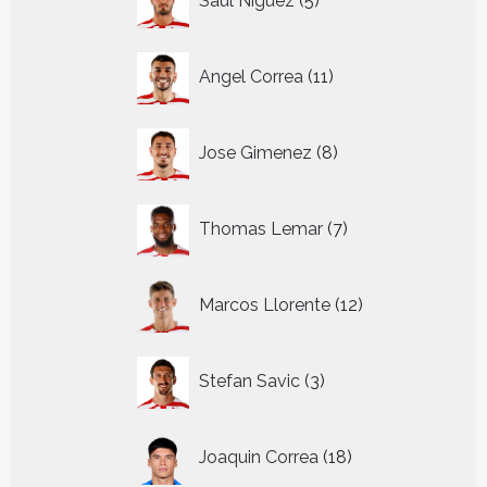
Saul Niguez
5
producten
11
Angel Correa
11
producten
8
Jose Gimenez
8
producten
7
Thomas Lemar
7
producten
12
Marcos Llorente
12
producten
3
Stefan Savic
3
producten
18
Joaquin Correa
18
producten