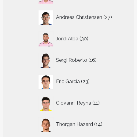
27
Andreas Christensen
27
producten
30
Jordi Alba
30
producten
16
Sergi Roberto
16
producten
23
Eric Garcia
23
producten
11
Giovanni Reyna
11
producten
14
Thorgan Hazard
14
producten