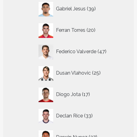
39
Gabriel Jesus
39
producten
20
Ferran Torres
20
producten
47
Federico Valverde
47
producten
25
Dusan Vlahovic
25
producten
17
Diogo Jota
17
producten
33
Declan Rice
33
producten
27