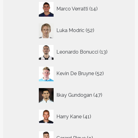
14
Marco Verratti
14
producten
52
Luka Modric
52
producten
13
Leonardo Bonucci
13
producten
52
Kevin De Bruyne
52
producten
47
Ilkay Gundogan
47
producten
41
Harry Kane
41
producten
9