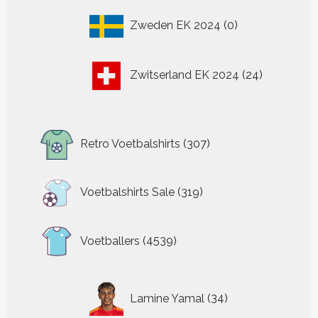
0
Zweden EK 2024
0
producten
24
Zwitserland EK 2024
24
producten
307
Retro Voetbalshirts
307
producten
319
Voetbalshirts Sale
319
producten
4539
Voetballers
4539
producten
34
Lamine Yamal
34
producten