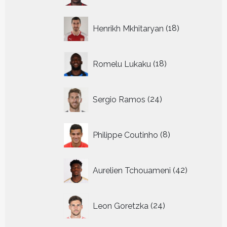
18
Henrikh Mkhitaryan
18
producten
18
Romelu Lukaku
18
producten
24
Sergio Ramos
24
producten
8
Philippe Coutinho
8
producten
42
Aurelien Tchouameni
42
producten
24
Leon Goretzka
24
producten