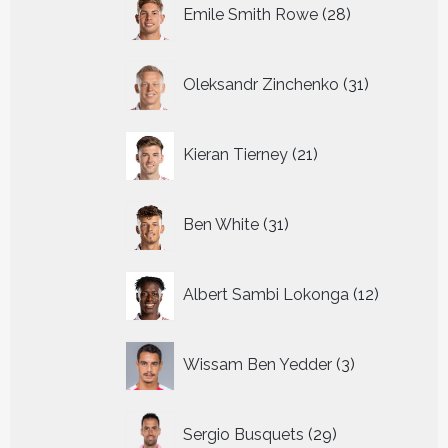
28
Emile Smith Rowe
28
producten
31
Oleksandr Zinchenko
31
producten
21
Kieran Tierney
21
producten
31
Ben White
31
producten
12
Albert Sambi Lokonga
12
producte
3
Wissam Ben Yedder
3
producten
29
Sergio Busquets
29
producten