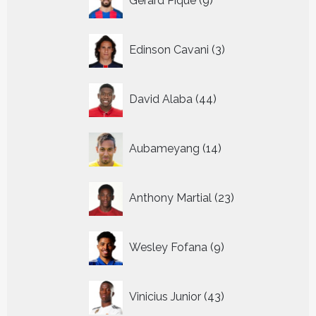
Gerard Pique
9
producten
3
Edinson Cavani
3
producten
44
David Alaba
44
producten
14
Aubameyang
14
producten
23
Anthony Martial
23
producten
9
Wesley Fofana
9
producten
43
Vinicius Junior
43
producten