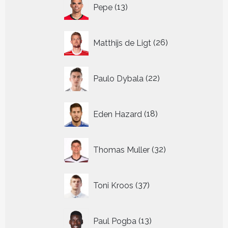
13
Pepe
13
producten
26
Matthijs de Ligt
26
producten
22
Paulo Dybala
22
producten
18
Eden Hazard
18
producten
32
Thomas Muller
32
producten
37
Toni Kroos
37
producten
13
Paul Pogba
13
producten