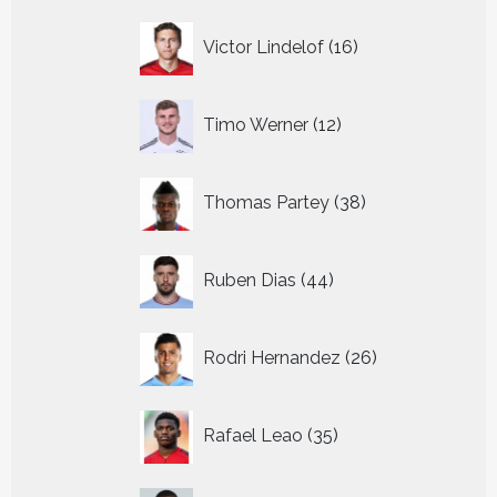
16
Victor Lindelof
16
producten
12
Timo Werner
12
producten
38
Thomas Partey
38
producten
44
Ruben Dias
44
producten
26
Rodri Hernandez
26
producten
35
Rafael Leao
35
producten