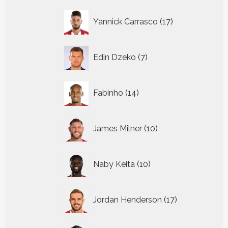
17
Yannick Carrasco
17
producten
7
Edin Dzeko
7
producten
14
Fabinho
14
producten
10
James Milner
10
producten
10
Naby Keita
10
producten
17
Jordan Henderson
17
producten