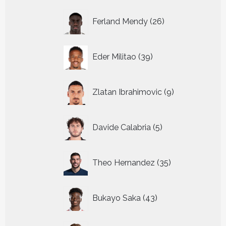
26
Ferland Mendy
26
producten
39
Eder Militao
39
producten
9
Zlatan Ibrahimovic
9
producten
5
Davide Calabria
5
producten
35
Theo Hernandez
35
producten
43
Bukayo Saka
43
producten