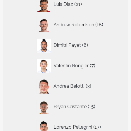
21
Luis Diaz
21
producten
18
Andrew Robertson
18
producten
8
Dimitri Payet
8
producten
7
Valentin Rongier
7
producten
3
Andrea Belotti
3
producten
15
Bryan Cristante
15
producten
17
Lorenzo Pellegrini
17
producten