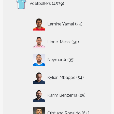
4539
Voetballers
4539
producten
34
Lamine Yamal
34
producten
59
Lionel Messi
59
producten
35
Neymar Jr
35
producten
54
Kylian Mbappe
54
producten
25
Karim Benzema
25
producten
64
Cristiano Ronaldo
64