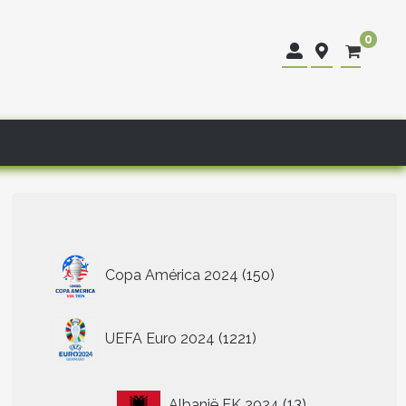
0
150
Copa América 2024
150
producten
1221
UEFA Euro 2024
1221
producten
13
Albanië EK 2024
13