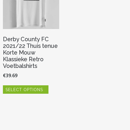
Derby County FC
2021/22 Thuis tenue
Korte Mouw
Klassieke Retro
Voetbalshirts
€
39.69
Dit
SELECT OPTIONS
product
heeft
meerdere
variaties.
Deze
optie
kan