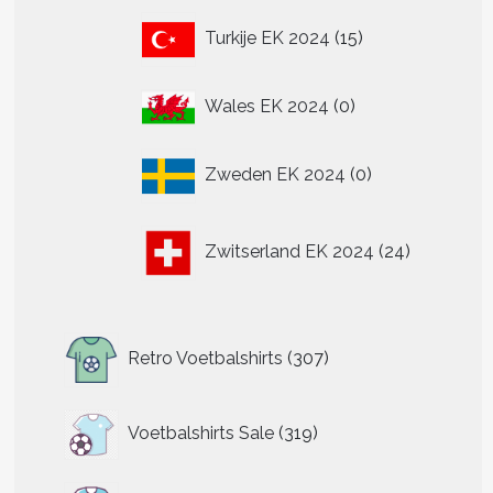
15
Turkije EK 2024
15
producten
0
Wales EK 2024
0
producten
0
Zweden EK 2024
0
producten
24
Zwitserland EK 2024
24
producten
307
Retro Voetbalshirts
307
producten
319
Voetbalshirts Sale
319
producten