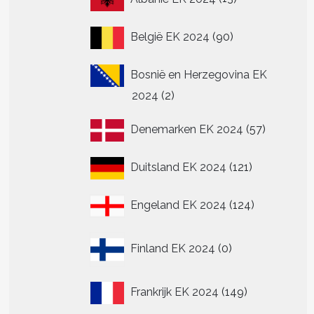
producten
90
België EK 2024
90
producten
Bosnië en Herzegovina EK
2
2024
2
producten
57
Denemarken EK 2024
57
producte
121
Duitsland EK 2024
121
producten
124
Engeland EK 2024
124
producten
0
Finland EK 2024
0
producten
149
Frankrijk EK 2024
149
producten