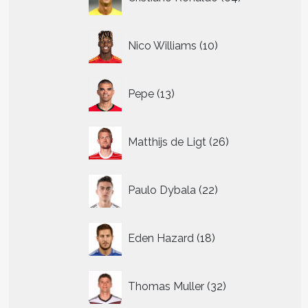
producten
10
Nico Williams
10
producten
13
Pepe
13
producten
26
Matthijs de Ligt
26
producten
22
Paulo Dybala
22
producten
18
Eden Hazard
18
producten
32
Thomas Muller
32
producten