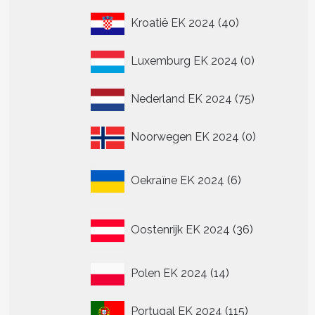
40
Kroatië EK 2024
40
producten
0
Luxemburg EK 2024
0
producten
75
Nederland EK 2024
75
producten
0
Noorwegen EK 2024
0
producten
6
Oekraïne EK 2024
6
producten
36
Oostenrijk EK 2024
36
producten
14
Polen EK 2024
14
producten
115
Portugal EK 2024
115