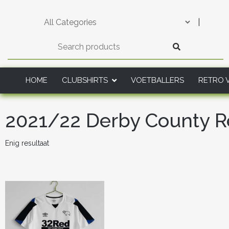
Skip
to
|
content
HOME
CLUBSHIRTS
VOETBALLERS
RETRO 
2021/22 Derby County Re
Enig resultaat