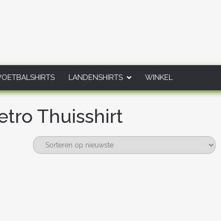
VOETBALSHIRTS
LANDENSHIRTS
WINKEL
tro Thuisshirt