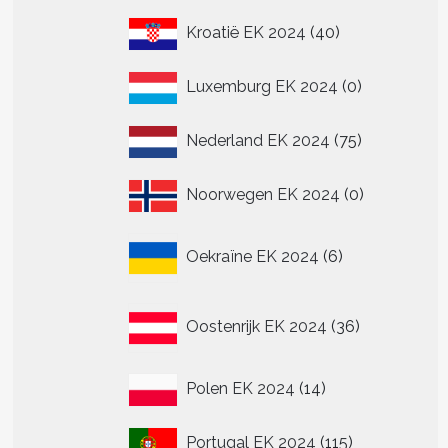
40
Kroatië EK 2024
40
producten
0
Luxemburg EK 2024
0
producten
75
Nederland EK 2024
75
producten
0
Noorwegen EK 2024
0
producten
6
Oekraïne EK 2024
6
producten
36
Oostenrijk EK 2024
36
producten
14
Polen EK 2024
14
producten
115
Portugal EK 2024
115