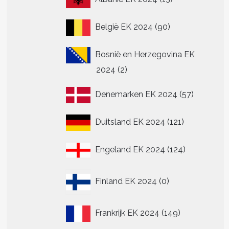
producten
90
België EK 2024
90
producten
Bosnië en Herzegovina EK
2
2024
2
producten
57
Denemarken EK 2024
57
producte
121
Duitsland EK 2024
121
producten
124
Engeland EK 2024
124
producten
0
Finland EK 2024
0
producten
149
Frankrijk EK 2024
149
producten