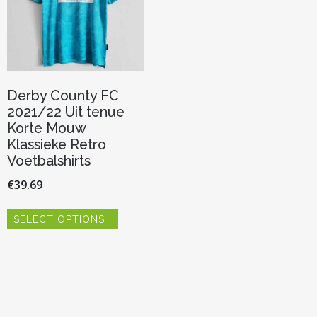
Derby County FC
2021/22 Uit tenue
Korte Mouw
Klassieke Retro
Voetbalshirts
€
39.69
Dit
SELECT OPTIONS
product
heeft
meerdere
variaties.
Deze
optie
kan