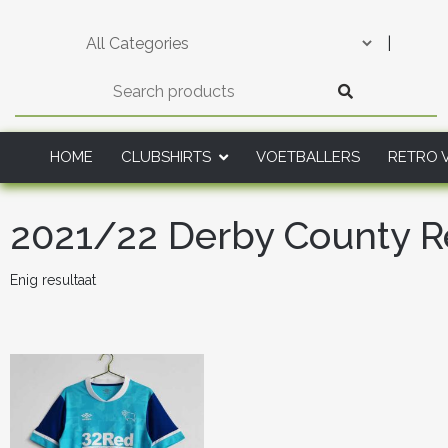
Skip
to
|
content
HOME
CLUBSHIRTS
VOETBALLERS
RETRO 
2021/22 Derby County Re
Enig resultaat