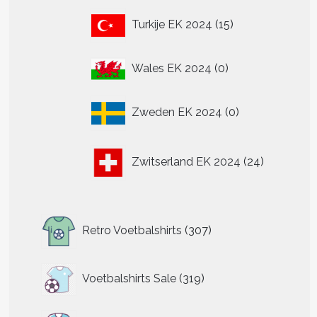
15
Turkije EK 2024
15
producten
0
Wales EK 2024
0
producten
0
Zweden EK 2024
0
producten
24
Zwitserland EK 2024
24
producten
307
Retro Voetbalshirts
307
producten
319
Voetbalshirts Sale
319
producten