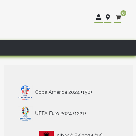
0
150
Copa América 2024
150
producten
1221
UEFA Euro 2024
1221
producten
13
Albanië EK 2024
13