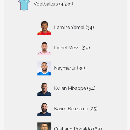
4539
Voetballers
4539
producten
34
Lamine Yamal
34
producten
59
Lionel Messi
59
producten
35
Neymar Jr
35
producten
54
Kylian Mbappe
54
producten
25
Karim Benzema
25
producten
64
Cristiano Ronaldo
64