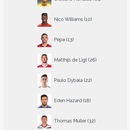
producten
10
Nico Williams
10
producten
13
Pepe
13
producten
26
Matthijs de Ligt
26
producten
22
Paulo Dybala
22
producten
18
Eden Hazard
18
producten
32
Thomas Muller
32
producten