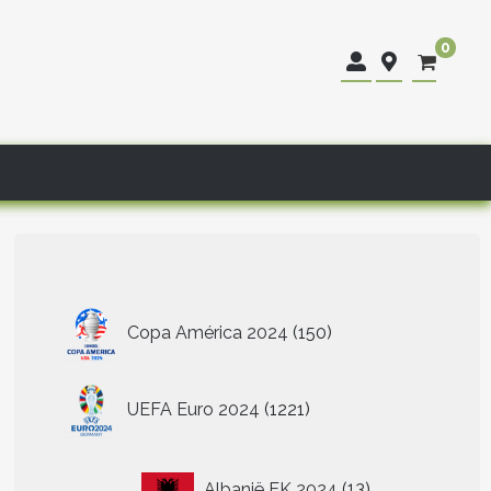
0
150
Copa América 2024
150
producten
1221
UEFA Euro 2024
1221
producten
13
Albanië EK 2024
13