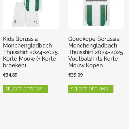
Kids Borussia
Goedkope Borussia
Monchengladbach
Monchengladbach
Thuisshirt 2024-2025
Thuisshirt 2024-2025
Korte Mouw (+ Korte
Voetbalshirts Korte
broeken)
Mouw Kopen
€
34.89
€
39.69
Dit
Dit
SELECT OPTIONS
SELECT OPTIONS
product
product
heeft
heeft
meerdere
meerde
variaties.
variaties.
Deze
Deze
optie
optie
kan
kan