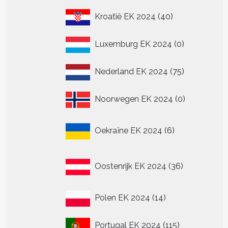
40
Kroatië EK 2024
40
producten
0
Luxemburg EK 2024
0
producten
75
Nederland EK 2024
75
producten
0
Noorwegen EK 2024
0
producten
6
Oekraïne EK 2024
6
producten
36
Oostenrijk EK 2024
36
producten
14
Polen EK 2024
14
producten
115
Portugal EK 2024
115