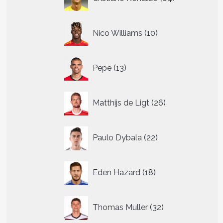
producten
10
Nico Williams
10
producten
13
Pepe
13
producten
26
Matthijs de Ligt
26
producten
22
Paulo Dybala
22
producten
18
Eden Hazard
18
producten
32
Thomas Muller
32
producten