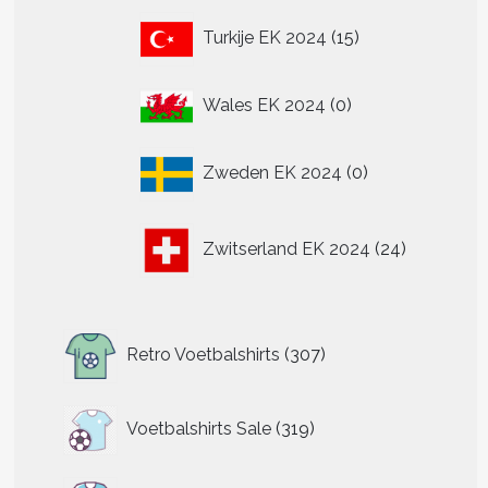
15
Turkije EK 2024
15
producten
0
Wales EK 2024
0
producten
0
Zweden EK 2024
0
producten
24
Zwitserland EK 2024
24
producten
307
Retro Voetbalshirts
307
producten
319
Voetbalshirts Sale
319
producten