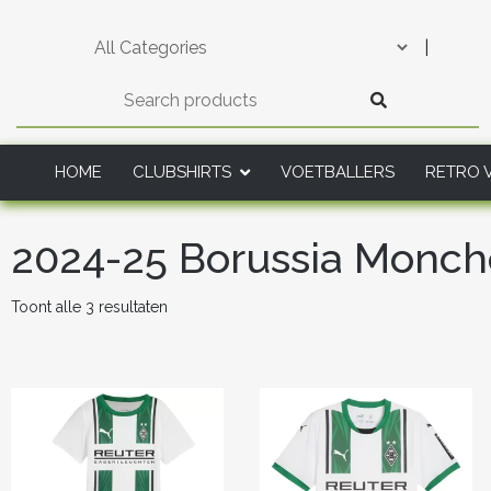
Skip
to
|
content
HOME
CLUBSHIRTS
VOETBALLERS
RETRO 
2024-25 Borussia Monch
Gesorteerd
Toont alle 3 resultaten
op
nieuwste