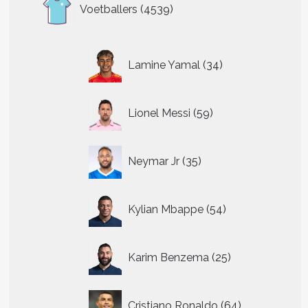
4539
Voetballers
4539
producten
34
Lamine Yamal
34
producten
59
Lionel Messi
59
producten
35
Neymar Jr
35
producten
54
Kylian Mbappe
54
producten
25
Karim Benzema
25
producten
64
Cristiano Ronaldo
64