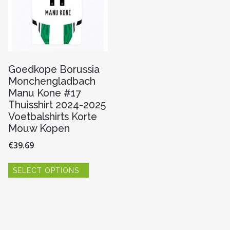
Goedkope Borussia
Monchengladbach
Manu Kone #17
Thuisshirt 2024-2025
Voetbalshirts Korte
Mouw Kopen
€
39.69
Dit
SELECT OPTIONS
product
re
heeft
meerdere
variaties.
Deze
optie