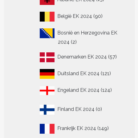
producten
90
België EK 2024
90
producten
Bosnië en Herzegovina EK
2
2024
2
producten
57
Denemarken EK 2024
57
producte
121
Duitsland EK 2024
121
producten
124
Engeland EK 2024
124
producten
0
Finland EK 2024
0
producten
149
Frankrijk EK 2024
149
producten