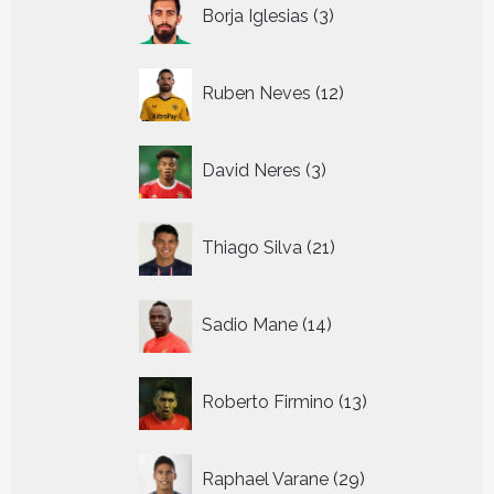
3
Borja Iglesias
3
producten
12
Ruben Neves
12
producten
3
David Neres
3
producten
21
Thiago Silva
21
producten
14
Sadio Mane
14
producten
13
Roberto Firmino
13
producten
29
Raphael Varane
29
producten