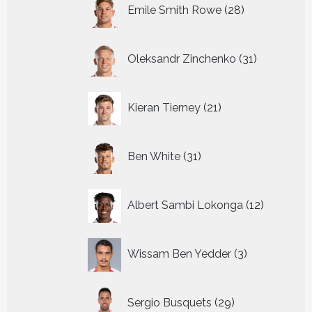
28
Emile Smith Rowe
28
producten
31
Oleksandr Zinchenko
31
producten
21
Kieran Tierney
21
producten
31
Ben White
31
producten
12
Albert Sambi Lokonga
12
producte
3
Wissam Ben Yedder
3
producten
29
Sergio Busquets
29
producten