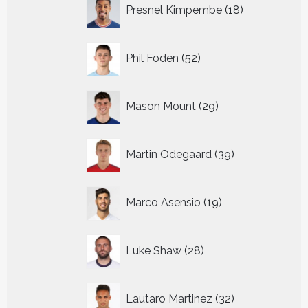
18
Presnel Kimpembe
18
producten
52
Phil Foden
52
producten
29
Mason Mount
29
producten
39
Martin Odegaard
39
producten
19
Marco Asensio
19
producten
28
Luke Shaw
28
producten
32
Lautaro Martinez
32
producten