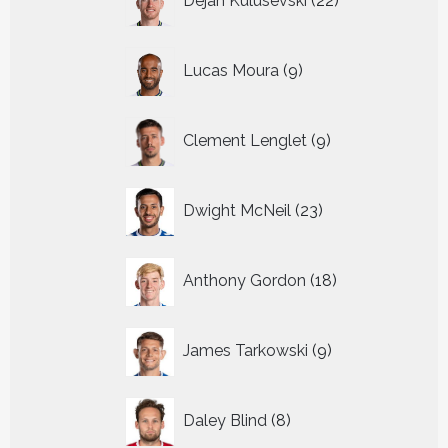
Dejan Kulusevski
22
producten
9
Lucas Moura
9
producten
9
Clement Lenglet
9
producten
23
Dwight McNeil
23
producten
18
Anthony Gordon
18
producten
9
James Tarkowski
9
producten
8
Daley Blind
8
producten