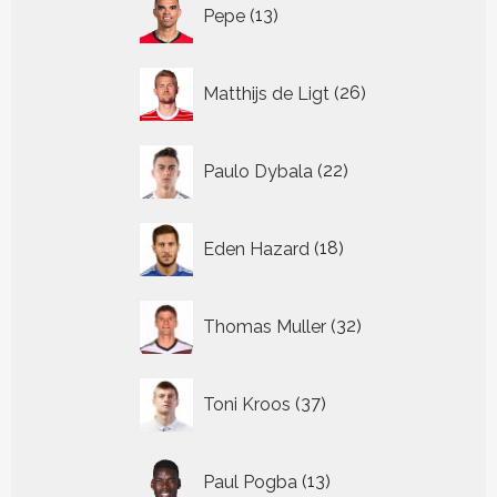
13
Pepe
13
producten
26
Matthijs de Ligt
26
producten
22
Paulo Dybala
22
producten
18
Eden Hazard
18
producten
32
Thomas Muller
32
producten
37
Toni Kroos
37
producten
13
Paul Pogba
13
producten