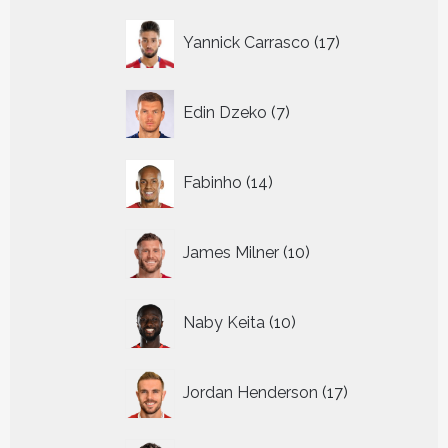
17
Yannick Carrasco
17
producten
7
Edin Dzeko
7
producten
14
Fabinho
14
producten
10
James Milner
10
producten
10
Naby Keita
10
producten
17
Jordan Henderson
17
producten