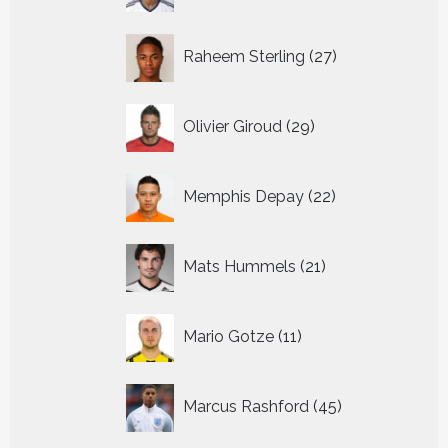
27
Raheem Sterling
27
producten
29
Olivier Giroud
29
producten
22
Memphis Depay
22
producten
21
Mats Hummels
21
producten
11
Mario Gotze
11
producten
45
Marcus Rashford
45
producten