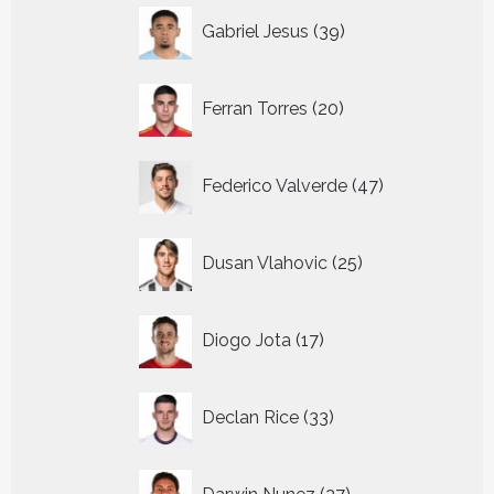
39
Gabriel Jesus
39
producten
20
Ferran Torres
20
producten
47
Federico Valverde
47
producten
25
Dusan Vlahovic
25
producten
17
Diogo Jota
17
producten
33
Declan Rice
33
producten
27