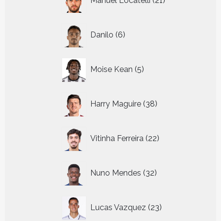
Manuel Locatelli
21
producten
6
Danilo
6
producten
5
Moise Kean
5
producten
38
Harry Maguire
38
producten
22
Vitinha Ferreira
22
producten
32
Nuno Mendes
32
producten
23
Lucas Vazquez
23
producten