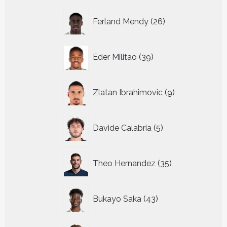
26
Ferland Mendy
26
producten
39
Eder Militao
39
producten
9
Zlatan Ibrahimovic
9
producten
5
Davide Calabria
5
producten
35
Theo Hernandez
35
producten
43
Bukayo Saka
43
producten