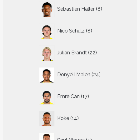
8
Sebastien Haller
8
producten
8
Nico Schulz
8
producten
22
Julian Brandt
22
producten
24
Donyell Malen
24
producten
17
Emre Can
17
producten
14
Koke
14
producten
5