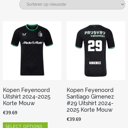
nieuwste
Kopen Feyenoord
Kopen Feyenoord
Uitshirt 2024-2025
Santiago Gimenez
Korte Mouw
#29 Uitshirt 2024-
2025 Korte Mouw
€
39.69
€
39.69
Dit
SELECT OPTIONS
product
Dit