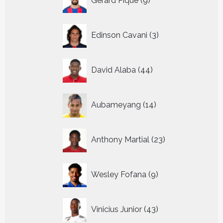
Gerard Pique
9
producten
3
Edinson Cavani
3
producten
44
David Alaba
44
producten
14
Aubameyang
14
producten
23
Anthony Martial
23
producten
9
Wesley Fofana
9
producten
43
Vinicius Junior
43
producten