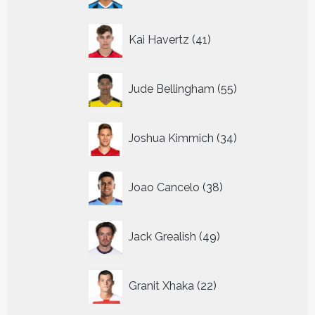
41
Kai Havertz
41
producten
55
Jude Bellingham
55
producten
34
Joshua Kimmich
34
producten
38
Joao Cancelo
38
producten
49
Jack Grealish
49
producten
22
Granit Xhaka
22
producten