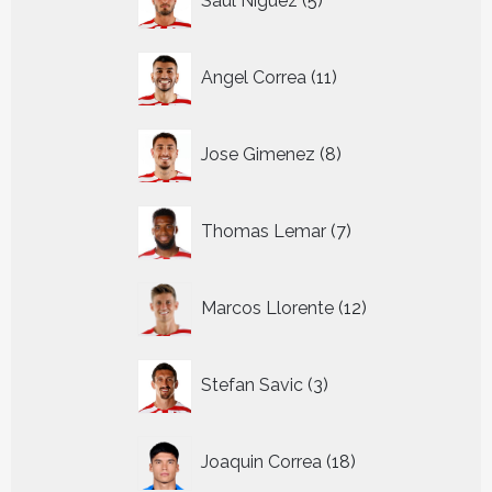
Saul Niguez
5
producten
11
Angel Correa
11
producten
8
Jose Gimenez
8
producten
7
Thomas Lemar
7
producten
12
Marcos Llorente
12
producten
3
Stefan Savic
3
producten
18
Joaquin Correa
18
producten