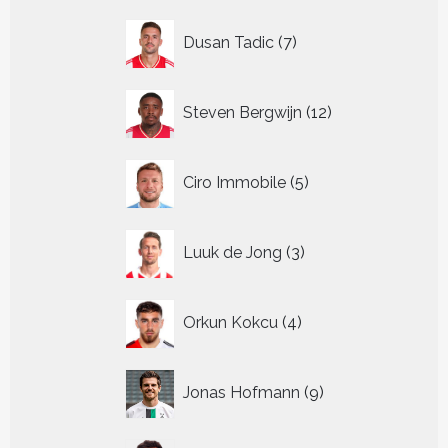
7
Dusan Tadic
7
producten
12
Steven Bergwijn
12
producten
5
Ciro Immobile
5
producten
3
Luuk de Jong
3
producten
4
Orkun Kokcu
4
producten
9
Jonas Hofmann
9
producten