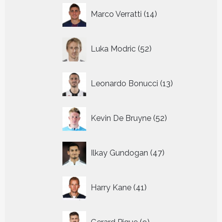
14
Marco Verratti
14
producten
52
Luka Modric
52
producten
13
Leonardo Bonucci
13
producten
52
Kevin De Bruyne
52
producten
47
Ilkay Gundogan
47
producten
41
Harry Kane
41
producten
9