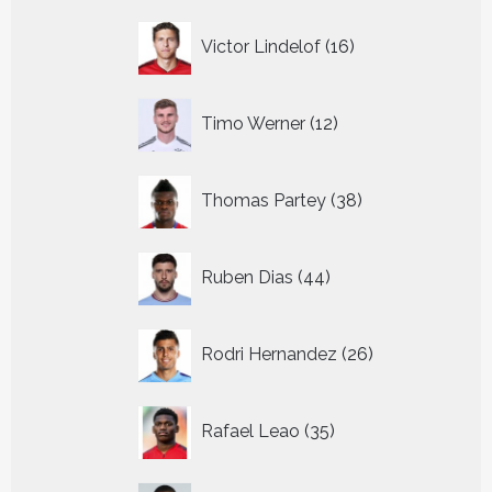
16
Victor Lindelof
16
producten
12
Timo Werner
12
producten
38
Thomas Partey
38
producten
44
Ruben Dias
44
producten
26
Rodri Hernandez
26
producten
35
Rafael Leao
35
producten