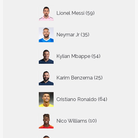
59
Lionel Messi
59
producten
35
Neymar Jr
35
producten
54
Kylian Mbappe
54
producten
25
Karim Benzema
25
producten
64
Cristiano Ronaldo
64
producten
10
Nico Williams
10
producten