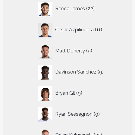
22
Reece James
22
producten
11
Cesar Azpilicueta
11
producten
9
Matt Doherty
9
producten
9
Davinson Sanchez
9
producten
9
Bryan Gil
9
producten
9
Ryan Sessegnon
9
producten
22