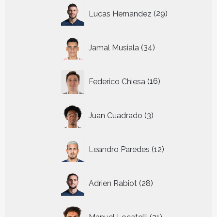
29
Lucas Hernandez
29
producten
34
Jamal Musiala
34
producten
16
Federico Chiesa
16
producten
3
Juan Cuadrado
3
producten
12
Leandro Paredes
12
producten
28
Adrien Rabiot
28
producten
21