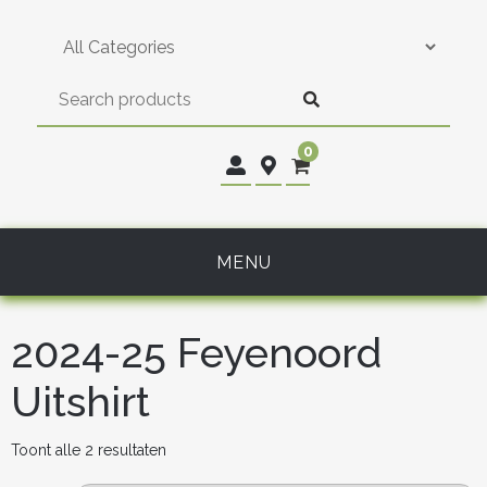
Skip
to
content
0
MENU
2024-25 Feyenoord
Uitshirt
Gesorteerd
Toont alle 2 resultaten
op