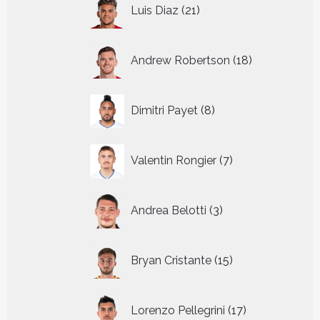
21
Luis Diaz
21
producten
18
Andrew Robertson
18
producten
8
Dimitri Payet
8
producten
7
Valentin Rongier
7
producten
3
Andrea Belotti
3
producten
15
Bryan Cristante
15
producten
17
Lorenzo Pellegrini
17
producten