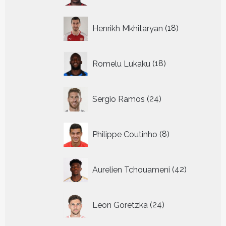
18
Henrikh Mkhitaryan
18
producten
18
Romelu Lukaku
18
producten
24
Sergio Ramos
24
producten
8
Philippe Coutinho
8
producten
42
Aurelien Tchouameni
42
producten
24
Leon Goretzka
24
producten