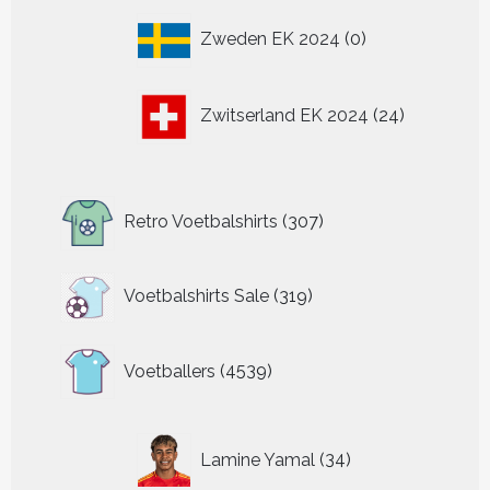
0
Zweden EK 2024
0
producten
24
Zwitserland EK 2024
24
producten
307
Retro Voetbalshirts
307
producten
319
Voetbalshirts Sale
319
producten
4539
Voetballers
4539
producten
34
Lamine Yamal
34
producten