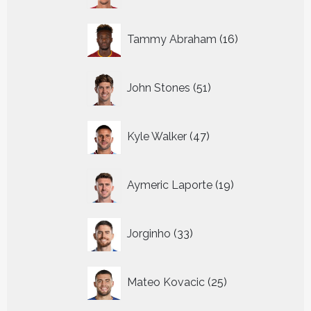
16
Tammy Abraham
16
producten
51
John Stones
51
producten
47
Kyle Walker
47
producten
19
Aymeric Laporte
19
producten
33
Jorginho
33
producten
25
Mateo Kovacic
25
producten