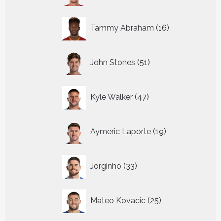
16
Tammy Abraham
16
producten
51
John Stones
51
producten
47
Kyle Walker
47
producten
19
Aymeric Laporte
19
producten
33
Jorginho
33
producten
25
Mateo Kovacic
25
producten