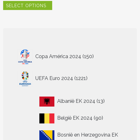
SELECT OPTIONS
product
heeft
meerdere
variaties.
Deze
optie
kan
150
gekozen
Copa América 2024
150
worden
producten
op
de
1221
UEFA Euro 2024
1221
productpagina
producten
13
Albanië EK 2024
13
producten
90
België EK 2024
90
producten
Bosnië en Herzegovina EK