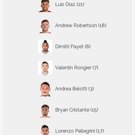
21
Luis Diaz
21
producten
18
Andrew Robertson
18
producten
8
Dimitri Payet
8
producten
7
Valentin Rongier
7
producten
3
Andrea Belotti
3
producten
15
Bryan Cristante
15
producten
17
Lorenzo Pellegrini
17
producten