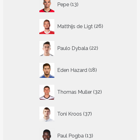
13
Pepe
13
producten
26
Matthijs de Ligt
26
producten
22
Paulo Dybala
22
producten
18
Eden Hazard
18
producten
32
Thomas Muller
32
producten
37
Toni Kroos
37
producten
13
Paul Pogba
13
producten