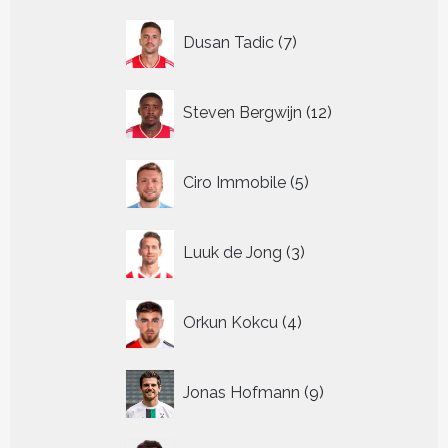
7
Dusan Tadic
7
producten
12
Steven Bergwijn
12
producten
5
Ciro Immobile
5
producten
3
Luuk de Jong
3
producten
4
Orkun Kokcu
4
producten
9
Jonas Hofmann
9
producten