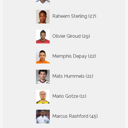
27
Raheem Sterling
27
producten
29
Olivier Giroud
29
producten
22
Memphis Depay
22
producten
21
Mats Hummels
21
producten
11
Mario Gotze
11
producten
45
Marcus Rashford
45
producten