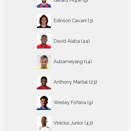
Gerard Pique
9
producten
3
Edinson Cavani
3
producten
44
David Alaba
44
producten
14
Aubameyang
14
producten
23
Anthony Martial
23
producten
9
Wesley Fofana
9
producten
43
Vinicius Junior
43
producten