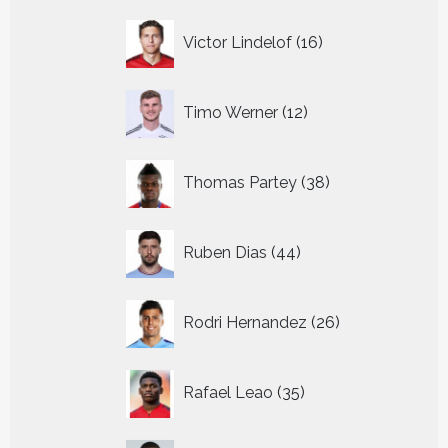
16
Victor Lindelof
16
producten
12
Timo Werner
12
producten
38
Thomas Partey
38
producten
44
Ruben Dias
44
producten
26
Rodri Hernandez
26
producten
35
Rafael Leao
35
producten