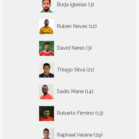
3
Borja Iglesias
3
producten
12
Ruben Neves
12
producten
3
David Neres
3
producten
21
Thiago Silva
21
producten
14
Sadio Mane
14
producten
13
Roberto Firmino
13
producten
29
Raphael Varane
29
producten