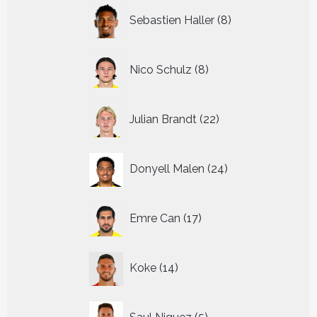
8
Sebastien Haller
8
producten
8
Nico Schulz
8
producten
22
Julian Brandt
22
producten
24
Donyell Malen
24
producten
17
Emre Can
17
producten
14
Koke
14
producten
5