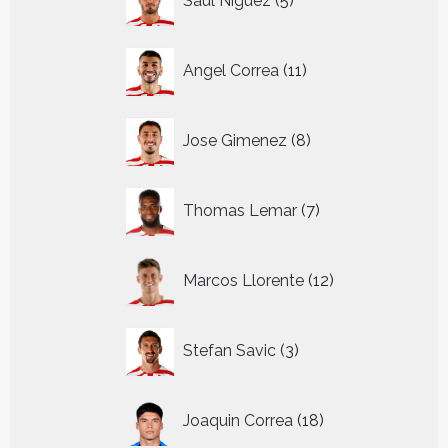
Saul Niguez
5
producten
11
Angel Correa
11
producten
8
Jose Gimenez
8
producten
7
Thomas Lemar
7
producten
12
Marcos Llorente
12
producten
3
Stefan Savic
3
producten
18
Joaquin Correa
18
producten