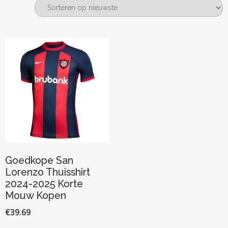
Goedkope San
Lorenzo Thuisshirt
2024-2025 Korte
Mouw Kopen
€
39.69
Dit