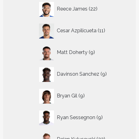
22
Reece James
22
producten
11
Cesar Azpilicueta
11
producten
9
Matt Doherty
9
producten
9
Davinson Sanchez
9
producten
9
Bryan Gil
9
producten
9
Ryan Sessegnon
9
producten
22