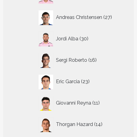
27
Andreas Christensen
27
producten
30
Jordi Alba
30
producten
16
Sergi Roberto
16
producten
23
Eric Garcia
23
producten
11
Giovanni Reyna
11
producten
14
Thorgan Hazard
14
producten