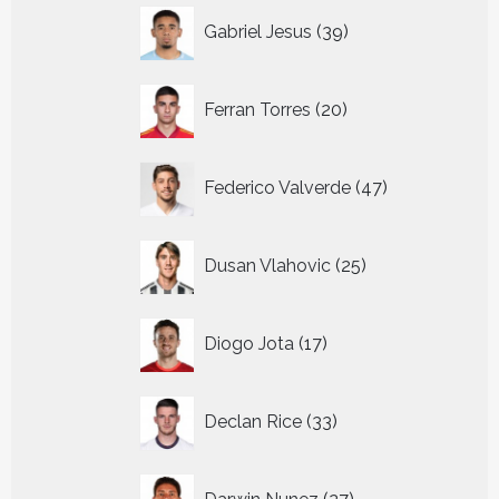
39
Gabriel Jesus
39
producten
20
Ferran Torres
20
producten
47
Federico Valverde
47
producten
25
Dusan Vlahovic
25
producten
17
Diogo Jota
17
producten
33
Declan Rice
33
producten
27