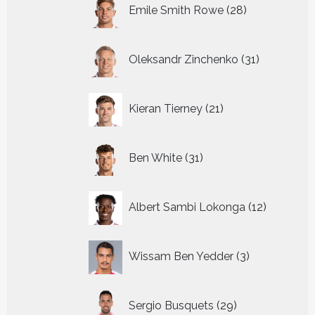
28
Emile Smith Rowe
28
producten
31
Oleksandr Zinchenko
31
producten
21
Kieran Tierney
21
producten
31
Ben White
31
producten
12
Albert Sambi Lokonga
12
producte
3
Wissam Ben Yedder
3
producten
29
Sergio Busquets
29
producten