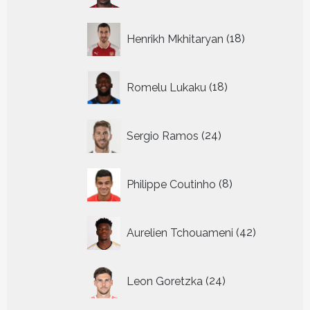
18
Henrikh Mkhitaryan
18
producten
18
Romelu Lukaku
18
producten
24
Sergio Ramos
24
producten
8
Philippe Coutinho
8
producten
42
Aurelien Tchouameni
42
producten
24
Leon Goretzka
24
producten