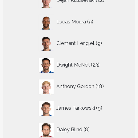
Dejan Kulusevski
22
producten
9
Lucas Moura
9
producten
9
Clement Lenglet
9
producten
23
Dwight McNeil
23
producten
18
Anthony Gordon
18
producten
9
James Tarkowski
9
producten
8
Daley Blind
8
producten