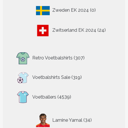
0
Zweden EK 2024
0
producten
24
Zwitserland EK 2024
24
producten
307
Retro Voetbalshirts
307
producten
319
Voetbalshirts Sale
319
producten
4539
Voetballers
4539
producten
34
Lamine Yamal
34
producten