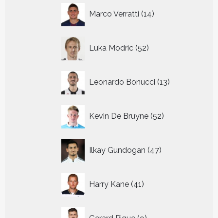
14
Marco Verratti
14
producten
52
Luka Modric
52
producten
13
Leonardo Bonucci
13
producten
52
Kevin De Bruyne
52
producten
47
Ilkay Gundogan
47
producten
41
Harry Kane
41
producten
9