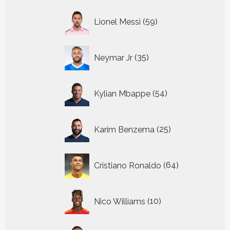
59
Lionel Messi
59
producten
35
Neymar Jr
35
producten
54
Kylian Mbappe
54
producten
25
Karim Benzema
25
producten
64
Cristiano Ronaldo
64
producten
10
Nico Williams
10
producten