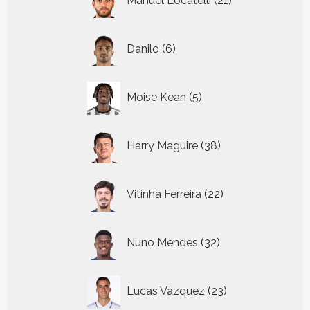
Manuel Locatelli
21
producten
6
Danilo
6
producten
5
Moise Kean
5
producten
38
Harry Maguire
38
producten
22
Vitinha Ferreira
22
producten
32
Nuno Mendes
32
producten
23
Lucas Vazquez
23
producten