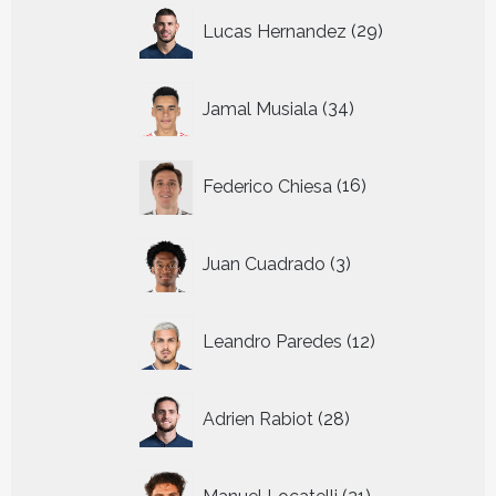
29
Lucas Hernandez
29
producten
34
Jamal Musiala
34
producten
16
Federico Chiesa
16
producten
3
Juan Cuadrado
3
producten
12
Leandro Paredes
12
producten
28
Adrien Rabiot
28
producten
21