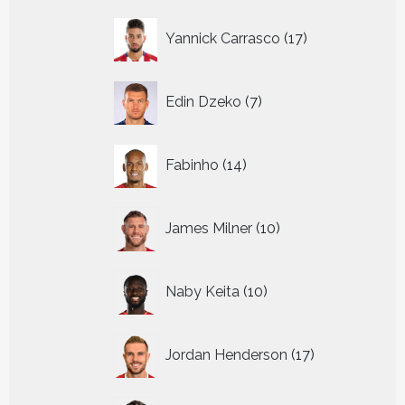
17
Yannick Carrasco
17
producten
7
Edin Dzeko
7
producten
14
Fabinho
14
producten
10
James Milner
10
producten
10
Naby Keita
10
producten
17
Jordan Henderson
17
producten