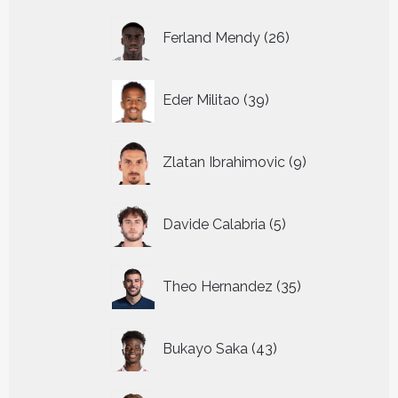
26
Ferland Mendy
26
producten
39
Eder Militao
39
producten
9
Zlatan Ibrahimovic
9
producten
5
Davide Calabria
5
producten
35
Theo Hernandez
35
producten
43
Bukayo Saka
43
producten