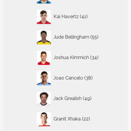
41
Kai Havertz
41
producten
55
Jude Bellingham
55
producten
34
Joshua Kimmich
34
producten
38
Joao Cancelo
38
producten
49
Jack Grealish
49
producten
22
Granit Xhaka
22
producten