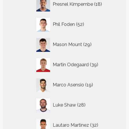
18
Presnel Kimpembe
18
producten
52
Phil Foden
52
producten
29
Mason Mount
29
producten
39
Martin Odegaard
39
producten
19
Marco Asensio
19
producten
28
Luke Shaw
28
producten
32
Lautaro Martinez
32
producten