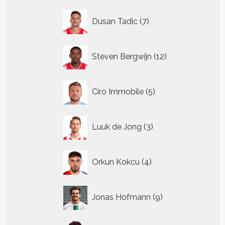
7
Dusan Tadic
7
producten
12
Steven Bergwijn
12
producten
5
Ciro Immobile
5
producten
3
Luuk de Jong
3
producten
4
Orkun Kokcu
4
producten
9
Jonas Hofmann
9
producten