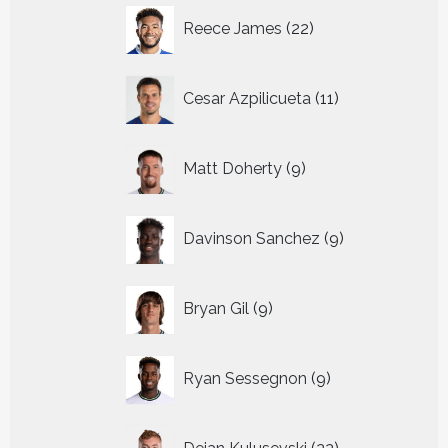
22
Reece James
22
producten
11
Cesar Azpilicueta
11
producten
9
Matt Doherty
9
producten
9
Davinson Sanchez
9
producten
9
Bryan Gil
9
producten
9
Ryan Sessegnon
9
producten
22