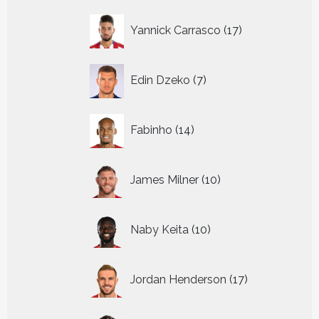
17
Yannick Carrasco
17
producten
7
Edin Dzeko
7
producten
14
Fabinho
14
producten
10
James Milner
10
producten
10
Naby Keita
10
producten
17
Jordan Henderson
17
producten