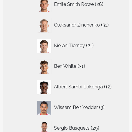
28
Emile Smith Rowe
28
producten
31
Oleksandr Zinchenko
31
producten
21
Kieran Tierney
21
producten
31
Ben White
31
producten
12
Albert Sambi Lokonga
12
producte
3
Wissam Ben Yedder
3
producten
29
Sergio Busquets
29
producten