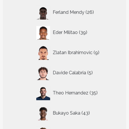
26
Ferland Mendy
26
producten
39
Eder Militao
39
producten
9
Zlatan Ibrahimovic
9
producten
5
Davide Calabria
5
producten
35
Theo Hernandez
35
producten
43
Bukayo Saka
43
producten