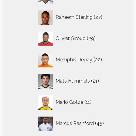
27
Raheem Sterling
27
producten
29
Olivier Giroud
29
producten
22
Memphis Depay
22
producten
21
Mats Hummels
21
producten
11
Mario Gotze
11
producten
45
Marcus Rashford
45
producten