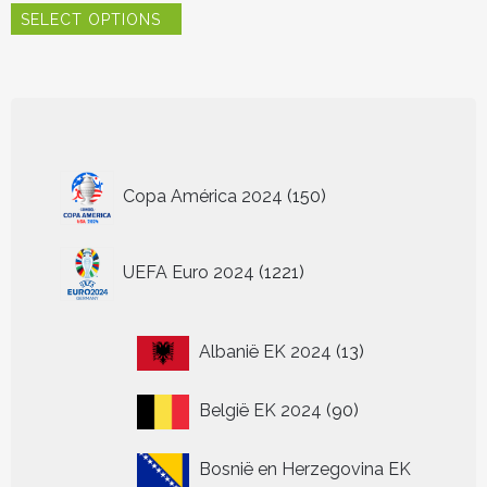
SELECT OPTIONS
product
heeft
meerdere
variaties.
Deze
optie
kan
150
gekozen
Copa América 2024
150
worden
producten
op
de
1221
UEFA Euro 2024
1221
productpagina
producten
13
Albanië EK 2024
13
producten
90
België EK 2024
90
producten
Bosnië en Herzegovina EK