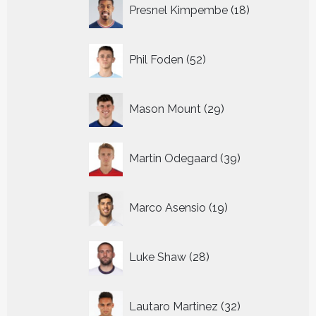
18
Presnel Kimpembe
18
producten
52
Phil Foden
52
producten
29
Mason Mount
29
producten
39
Martin Odegaard
39
producten
19
Marco Asensio
19
producten
28
Luke Shaw
28
producten
32
Lautaro Martinez
32
producten