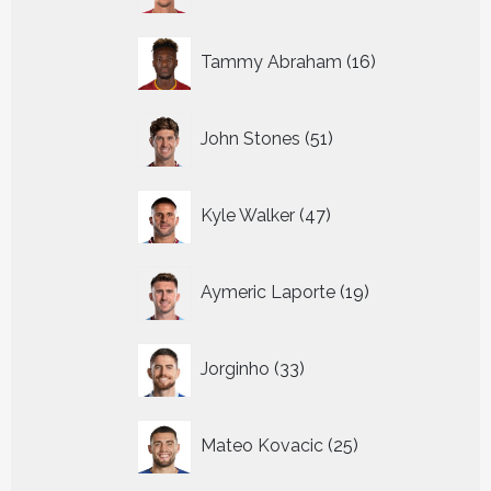
16
Tammy Abraham
16
producten
51
John Stones
51
producten
47
Kyle Walker
47
producten
19
Aymeric Laporte
19
producten
33
Jorginho
33
producten
25
Mateo Kovacic
25
producten