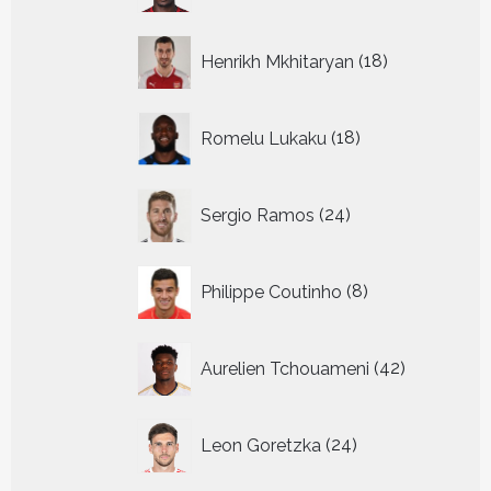
18
Henrikh Mkhitaryan
18
producten
18
Romelu Lukaku
18
producten
24
Sergio Ramos
24
producten
8
Philippe Coutinho
8
producten
42
Aurelien Tchouameni
42
producten
24
Leon Goretzka
24
producten