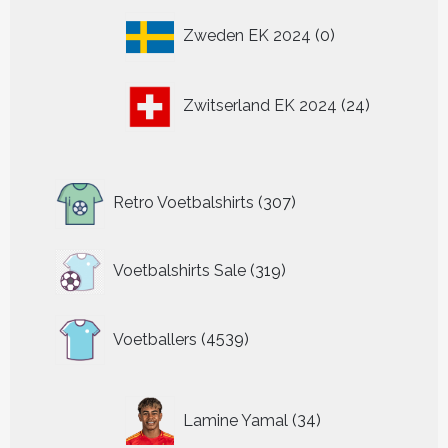
0
Zweden EK 2024
0
producten
24
Zwitserland EK 2024
24
producten
307
Retro Voetbalshirts
307
producten
319
Voetbalshirts Sale
319
producten
4539
Voetballers
4539
producten
34
Lamine Yamal
34
producten