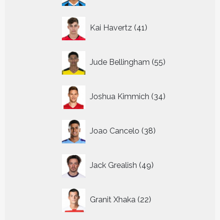
41
Kai Havertz
41
producten
55
Jude Bellingham
55
producten
34
Joshua Kimmich
34
producten
38
Joao Cancelo
38
producten
49
Jack Grealish
49
producten
22
Granit Xhaka
22
producten