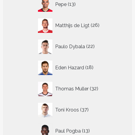
13
Pepe
13
producten
26
Matthijs de Ligt
26
producten
22
Paulo Dybala
22
producten
18
Eden Hazard
18
producten
32
Thomas Muller
32
producten
37
Toni Kroos
37
producten
13
Paul Pogba
13
producten