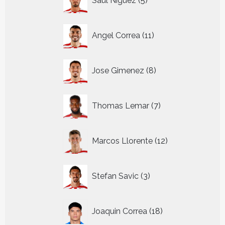
Saul Niguez
5
producten
11
Angel Correa
11
producten
8
Jose Gimenez
8
producten
7
Thomas Lemar
7
producten
12
Marcos Llorente
12
producten
3
Stefan Savic
3
producten
18
Joaquin Correa
18
producten