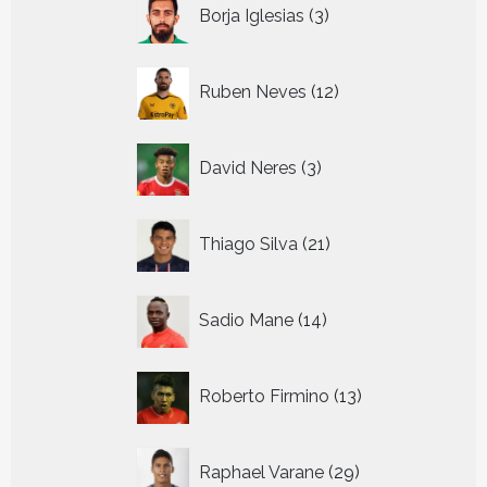
3
Borja Iglesias
3
producten
12
Ruben Neves
12
producten
3
David Neres
3
producten
21
Thiago Silva
21
producten
14
Sadio Mane
14
producten
13
Roberto Firmino
13
producten
29
Raphael Varane
29
producten