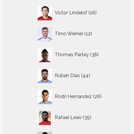
16
Victor Lindelof
16
producten
12
Timo Werner
12
producten
38
Thomas Partey
38
producten
44
Ruben Dias
44
producten
26
Rodri Hernandez
26
producten
35
Rafael Leao
35
producten