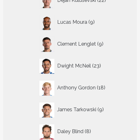
Dejan Kulusevski
22
producten
9
Lucas Moura
9
producten
9
Clement Lenglet
9
producten
23
Dwight McNeil
23
producten
18
Anthony Gordon
18
producten
9
James Tarkowski
9
producten
8
Daley Blind
8
producten