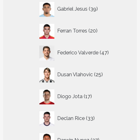
39
Gabriel Jesus
39
producten
20
Ferran Torres
20
producten
47
Federico Valverde
47
producten
25
Dusan Vlahovic
25
producten
17
Diogo Jota
17
producten
33
Declan Rice
33
producten
27