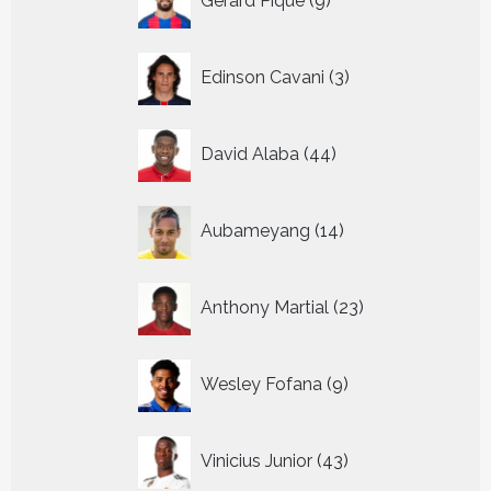
Gerard Pique
9
producten
3
Edinson Cavani
3
producten
44
David Alaba
44
producten
14
Aubameyang
14
producten
23
Anthony Martial
23
producten
9
Wesley Fofana
9
producten
43
Vinicius Junior
43
producten