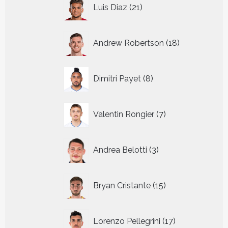
21
Luis Diaz
21
producten
18
Andrew Robertson
18
producten
8
Dimitri Payet
8
producten
7
Valentin Rongier
7
producten
3
Andrea Belotti
3
producten
15
Bryan Cristante
15
producten
17
Lorenzo Pellegrini
17
producten