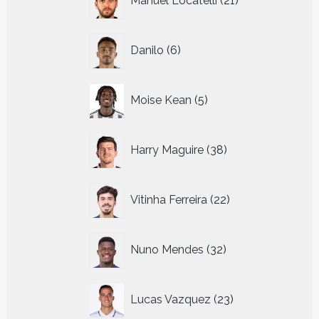
Manuel Locatelli
21
producten
6
Danilo
6
producten
5
Moise Kean
5
producten
38
Harry Maguire
38
producten
22
Vitinha Ferreira
22
producten
32
Nuno Mendes
32
producten
23
Lucas Vazquez
23
producten