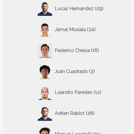
29
Lucas Hernandez
29
producten
34
Jamal Musiala
34
producten
16
Federico Chiesa
16
producten
3
Juan Cuadrado
3
producten
12
Leandro Paredes
12
producten
28
Adrien Rabiot
28
producten
21