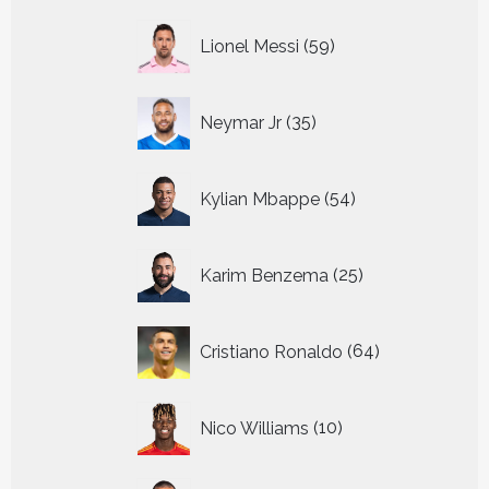
59
Lionel Messi
59
producten
35
Neymar Jr
35
producten
54
Kylian Mbappe
54
producten
25
Karim Benzema
25
producten
64
Cristiano Ronaldo
64
producten
10
Nico Williams
10
producten