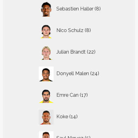
8
Sebastien Haller
8
producten
8
Nico Schulz
8
producten
22
Julian Brandt
22
producten
24
Donyell Malen
24
producten
17
Emre Can
17
producten
14
Koke
14
producten
5