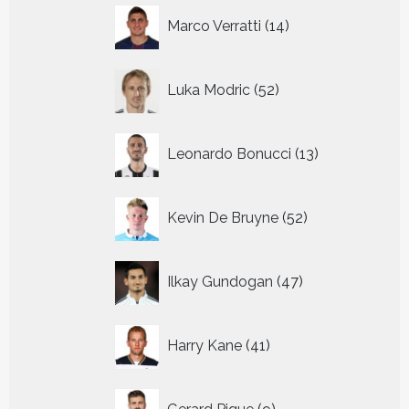
14
Marco Verratti
14
producten
52
Luka Modric
52
producten
13
Leonardo Bonucci
13
producten
52
Kevin De Bruyne
52
producten
47
Ilkay Gundogan
47
producten
41
Harry Kane
41
producten
9