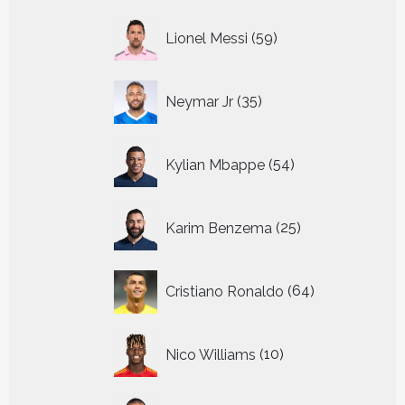
59
Lionel Messi
59
producten
35
Neymar Jr
35
producten
54
Kylian Mbappe
54
producten
25
Karim Benzema
25
producten
64
Cristiano Ronaldo
64
producten
10
Nico Williams
10
producten