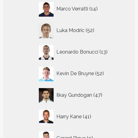
14
Marco Verratti
14
producten
52
Luka Modric
52
producten
13
Leonardo Bonucci
13
producten
52
Kevin De Bruyne
52
producten
47
Ilkay Gundogan
47
producten
41
Harry Kane
41
producten
9