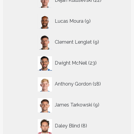
Dejan Kulusevski
22
producten
9
Lucas Moura
9
producten
9
Clement Lenglet
9
producten
23
Dwight McNeil
23
producten
18
Anthony Gordon
18
producten
9
James Tarkowski
9
producten
8
Daley Blind
8
producten