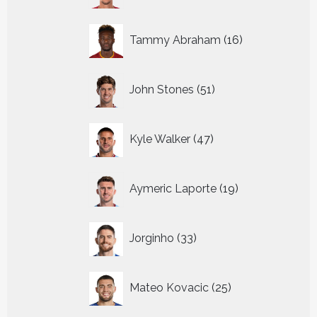
16
Tammy Abraham
16
producten
51
John Stones
51
producten
47
Kyle Walker
47
producten
19
Aymeric Laporte
19
producten
33
Jorginho
33
producten
25
Mateo Kovacic
25
producten