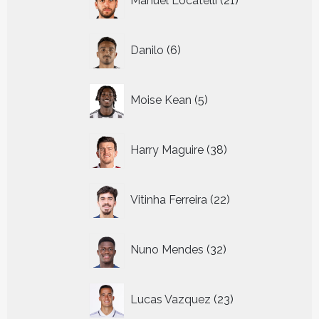
Manuel Locatelli
21
producten
6
Danilo
6
producten
5
Moise Kean
5
producten
38
Harry Maguire
38
producten
22
Vitinha Ferreira
22
producten
32
Nuno Mendes
32
producten
23
Lucas Vazquez
23
producten