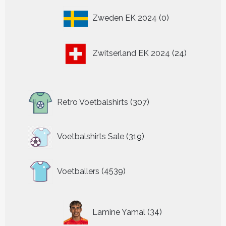
0
Zweden EK 2024
0
producten
24
Zwitserland EK 2024
24
producten
307
Retro Voetbalshirts
307
producten
319
Voetbalshirts Sale
319
producten
4539
Voetballers
4539
producten
34
Lamine Yamal
34
producten