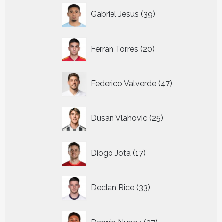
39
Gabriel Jesus
39
producten
20
Ferran Torres
20
producten
47
Federico Valverde
47
producten
25
Dusan Vlahovic
25
producten
17
Diogo Jota
17
producten
33
Declan Rice
33
producten
27