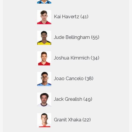
41
Kai Havertz
41
producten
55
Jude Bellingham
55
producten
34
Joshua Kimmich
34
producten
38
Joao Cancelo
38
producten
49
Jack Grealish
49
producten
22
Granit Xhaka
22
producten