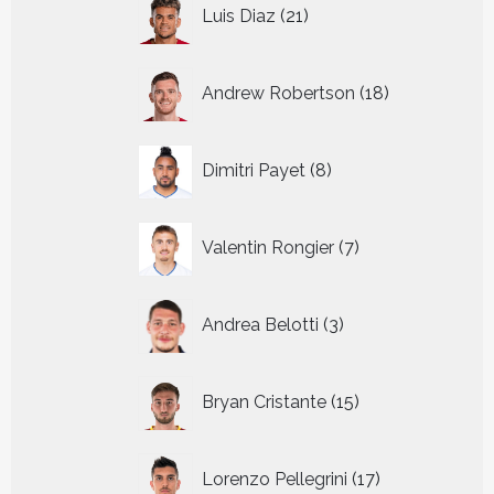
21
Luis Diaz
21
producten
18
Andrew Robertson
18
producten
8
Dimitri Payet
8
producten
7
Valentin Rongier
7
producten
3
Andrea Belotti
3
producten
15
Bryan Cristante
15
producten
17
Lorenzo Pellegrini
17
producten