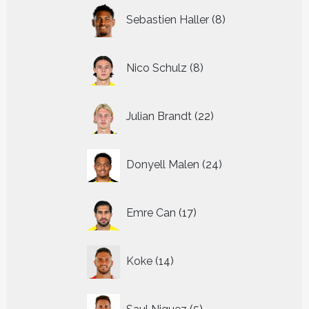
8
Sebastien Haller
8
producten
8
Nico Schulz
8
producten
22
Julian Brandt
22
producten
24
Donyell Malen
24
producten
17
Emre Can
17
producten
14
Koke
14
producten
5