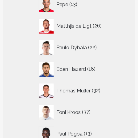
13
Pepe
13
producten
26
Matthijs de Ligt
26
producten
22
Paulo Dybala
22
producten
18
Eden Hazard
18
producten
32
Thomas Muller
32
producten
37
Toni Kroos
37
producten
13
Paul Pogba
13
producten