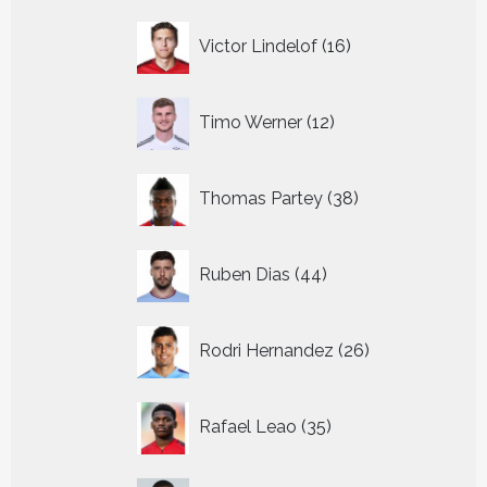
16
Victor Lindelof
16
producten
12
Timo Werner
12
producten
38
Thomas Partey
38
producten
44
Ruben Dias
44
producten
26
Rodri Hernandez
26
producten
35
Rafael Leao
35
producten