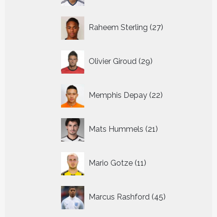
27
Raheem Sterling
27
producten
29
Olivier Giroud
29
producten
22
Memphis Depay
22
producten
21
Mats Hummels
21
producten
11
Mario Gotze
11
producten
45
Marcus Rashford
45
producten