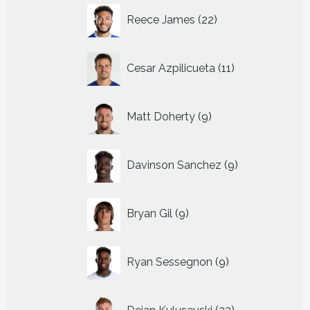
22
Reece James
22
producten
11
Cesar Azpilicueta
11
producten
9
Matt Doherty
9
producten
9
Davinson Sanchez
9
producten
9
Bryan Gil
9
producten
9
Ryan Sessegnon
9
producten
22