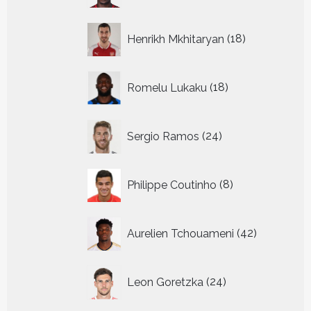
18
Henrikh Mkhitaryan
18
producten
18
Romelu Lukaku
18
producten
24
Sergio Ramos
24
producten
8
Philippe Coutinho
8
producten
42
Aurelien Tchouameni
42
producten
24
Leon Goretzka
24
producten