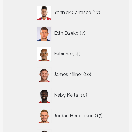
17
Yannick Carrasco
17
producten
7
Edin Dzeko
7
producten
14
Fabinho
14
producten
10
James Milner
10
producten
10
Naby Keita
10
producten
17
Jordan Henderson
17
producten