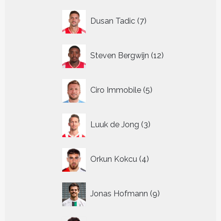
7
Dusan Tadic
7
producten
12
Steven Bergwijn
12
producten
5
Ciro Immobile
5
producten
3
Luuk de Jong
3
producten
4
Orkun Kokcu
4
producten
9
Jonas Hofmann
9
producten