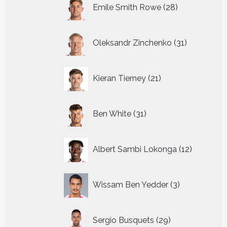
28
Emile Smith Rowe
28
producten
31
Oleksandr Zinchenko
31
producten
21
Kieran Tierney
21
producten
31
Ben White
31
producten
12
Albert Sambi Lokonga
12
producte
3
Wissam Ben Yedder
3
producten
29
Sergio Busquets
29
producten