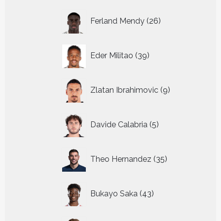
26
Ferland Mendy
26
producten
39
Eder Militao
39
producten
9
Zlatan Ibrahimovic
9
producten
5
Davide Calabria
5
producten
35
Theo Hernandez
35
producten
43
Bukayo Saka
43
producten