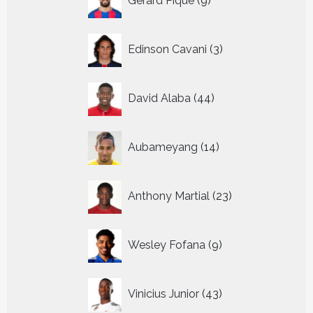
Gerard Pique
9
producten
3
Edinson Cavani
3
producten
44
David Alaba
44
producten
14
Aubameyang
14
producten
23
Anthony Martial
23
producten
9
Wesley Fofana
9
producten
43
Vinicius Junior
43
producten