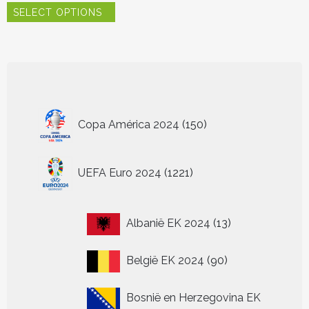
SELECT OPTIONS
product
heeft
meerdere
variaties.
Deze
optie
kan
150
gekozen
Copa América 2024
150
worden
producten
op
de
1221
UEFA Euro 2024
1221
productpagina
producten
13
Albanië EK 2024
13
producten
90
België EK 2024
90
producten
Bosnië en Herzegovina EK