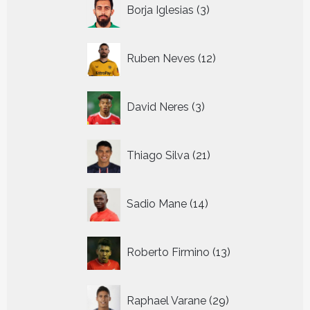
3
Borja Iglesias
3
producten
12
Ruben Neves
12
producten
3
David Neres
3
producten
21
Thiago Silva
21
producten
14
Sadio Mane
14
producten
13
Roberto Firmino
13
producten
29
Raphael Varane
29
producten