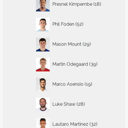
18
Presnel Kimpembe
18
producten
52
Phil Foden
52
producten
29
Mason Mount
29
producten
39
Martin Odegaard
39
producten
19
Marco Asensio
19
producten
28
Luke Shaw
28
producten
32
Lautaro Martinez
32
producten