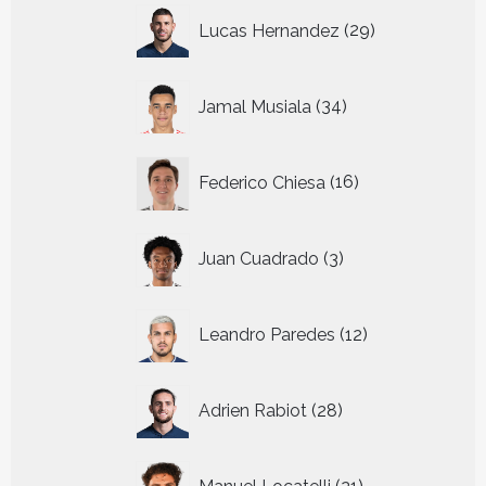
29
Lucas Hernandez
29
producten
34
Jamal Musiala
34
producten
16
Federico Chiesa
16
producten
3
Juan Cuadrado
3
producten
12
Leandro Paredes
12
producten
28
Adrien Rabiot
28
producten
21