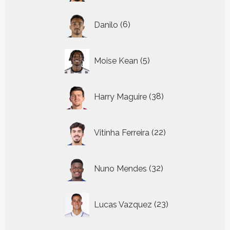
6
Danilo
6
producten
5
Moise Kean
5
producten
38
Harry Maguire
38
producten
22
Vitinha Ferreira
22
producten
32
Nuno Mendes
32
producten
23
Lucas Vazquez
23
producten