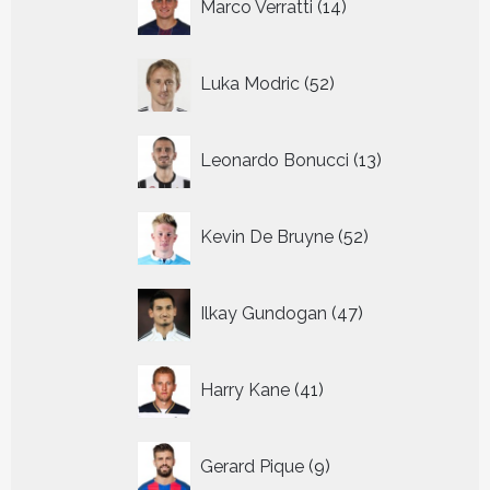
Marco Verratti
14
producten
52
Luka Modric
52
producten
13
Leonardo Bonucci
13
producten
52
Kevin De Bruyne
52
producten
47
Ilkay Gundogan
47
producten
41
Harry Kane
41
producten
9
Gerard Pique
9
producten