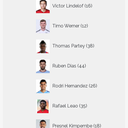
16
Victor Lindelof
16
producten
12
Timo Werner
12
producten
38
Thomas Partey
38
producten
44
Ruben Dias
44
producten
26
Rodri Hernandez
26
producten
35
Rafael Leao
35
producten
18
Presnel Kimpembe
18