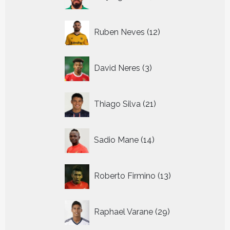
producten
12
Ruben Neves
12
producten
3
David Neres
3
producten
21
Thiago Silva
21
producten
14
Sadio Mane
14
producten
13
Roberto Firmino
13
producten
29
Raphael Varane
29
producten