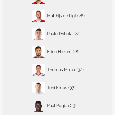
producten
26
Matthijs de Ligt
26
producten
22
Paulo Dybala
22
producten
18
Eden Hazard
18
producten
32
Thomas Muller
32
producten
37
Toni Kroos
37
producten
13
Paul Pogba
13
producten