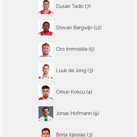
7
Dusan Tadic
7
producten
12
Steven Bergwijn
12
producten
5
Ciro Immobile
5
producten
3
Luuk de Jong
3
producten
4
Orkun Kokcu
4
producten
9
Jonas Hofmann
9
producten
3
Borja Iglesias
3