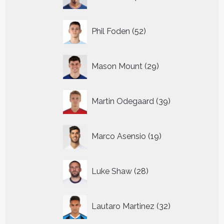
producten
52
Phil Foden
52
producten
29
Mason Mount
29
producten
39
Martin Odegaard
39
producten
19
Marco Asensio
19
producten
28
Luke Shaw
28
producten
32
Lautaro Martinez
32
producten