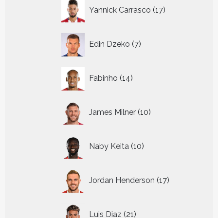
17
Yannick Carrasco
17
producten
7
Edin Dzeko
7
producten
14
Fabinho
14
producten
10
James Milner
10
producten
10
Naby Keita
10
producten
17
Jordan Henderson
17
producten
21
Luis Diaz
21