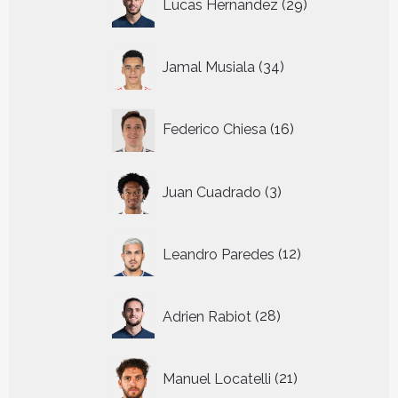
Lucas Hernandez
29
producten
34
Jamal Musiala
34
producten
16
Federico Chiesa
16
producten
3
Juan Cuadrado
3
producten
12
Leandro Paredes
12
producten
28
Adrien Rabiot
28
producten
21
Manuel Locatelli
21
producten