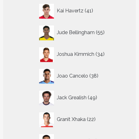
41
Kai Havertz
41
producten
55
Jude Bellingham
55
producten
34
Joshua Kimmich
34
producten
38
Joao Cancelo
38
producten
49
Jack Grealish
49
producten
22
Granit Xhaka
22
producten
39