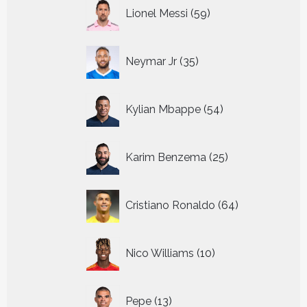
59
Lionel Messi
59
producten
35
Neymar Jr
35
producten
54
Kylian Mbappe
54
producten
25
Karim Benzema
25
producten
64
Cristiano Ronaldo
64
producten
10
Nico Williams
10
producten
13
Pepe
13