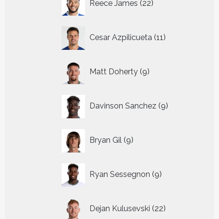
Reece James
22
producten
11
Cesar Azpilicueta
11
producten
9
Matt Doherty
9
producten
9
Davinson Sanchez
9
producten
9
Bryan Gil
9
producten
9
Ryan Sessegnon
9
producten
22
Dejan Kulusevski
22
producten