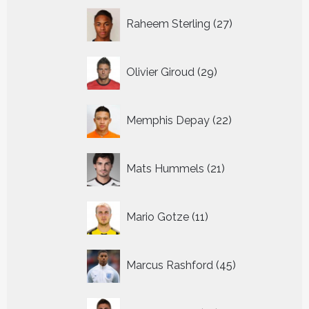
27
Raheem Sterling
27
producten
29
Olivier Giroud
29
producten
22
Memphis Depay
22
producten
21
Mats Hummels
21
producten
11
Mario Gotze
11
producten
45
Marcus Rashford
45
producten
14