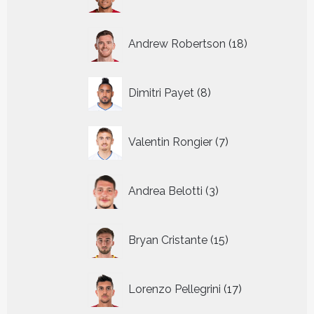
producten
18
Andrew Robertson
18
producten
8
Dimitri Payet
8
producten
7
Valentin Rongier
7
producten
3
Andrea Belotti
3
producten
15
Bryan Cristante
15
producten
17
Lorenzo Pellegrini
17
producten