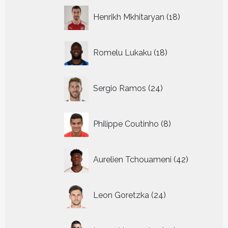
18
Henrikh Mkhitaryan
18
producten
18
Romelu Lukaku
18
producten
24
Sergio Ramos
24
producten
8
Philippe Coutinho
8
producten
42
Aurelien Tchouameni
42
producten
24
Leon Goretzka
24
producten
29