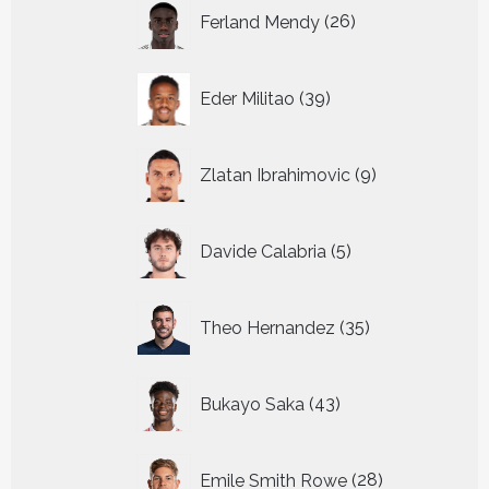
26
Ferland Mendy
26
producten
39
Eder Militao
39
producten
9
Zlatan Ibrahimovic
9
producten
5
Davide Calabria
5
producten
35
Theo Hernandez
35
producten
43
Bukayo Saka
43
producten
28
Emile Smith Rowe
28