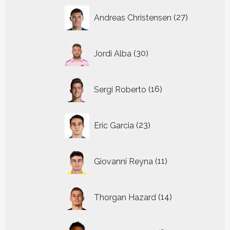
27
Andreas Christensen
27
producten
30
Jordi Alba
30
producten
16
Sergi Roberto
16
producten
23
Eric Garcia
23
producten
11
Giovanni Reyna
11
producten
14
Thorgan Hazard
14
producten
8