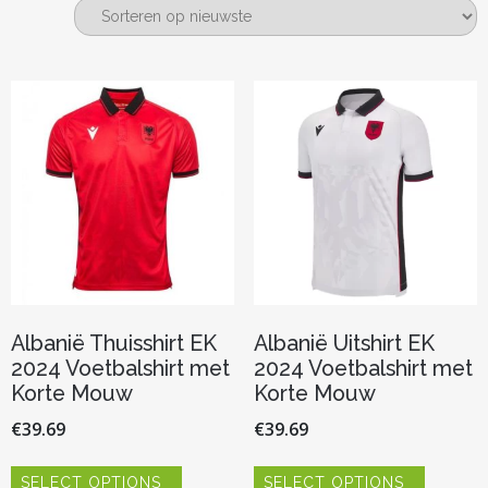
nieuwste
Albanië Thuisshirt EK
Albanië Uitshirt EK
2024 Voetbalshirt met
2024 Voetbalshirt met
Korte Mouw
Korte Mouw
€
39.69
€
39.69
Dit
Dit
SELECT OPTIONS
SELECT OPTIONS
product
product