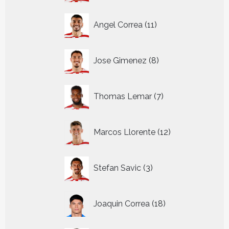
11
Angel Correa
11
producten
8
Jose Gimenez
8
producten
7
Thomas Lemar
7
producten
12
Marcos Llorente
12
producten
3
Stefan Savic
3
producten
18
Joaquin Correa
18
producten