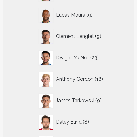
9
Lucas Moura
9
producten
9
Clement Lenglet
9
producten
23
Dwight McNeil
23
producten
18
Anthony Gordon
18
producten
9
James Tarkowski
9
producten
8
Daley Blind
8
producten