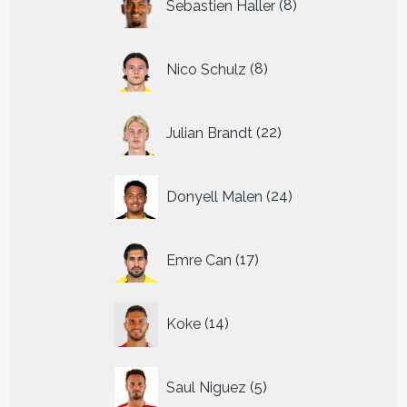
Sebastien Haller
8
producten
8
Nico Schulz
8
producten
22
Julian Brandt
22
producten
24
Donyell Malen
24
producten
17
Emre Can
17
producten
14
Koke
14
producten
5
Saul Niguez
5
producten