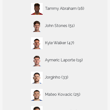
16
Tammy Abraham
16
producten
51
John Stones
51
producten
47
Kyle Walker
47
producten
19
Aymeric Laporte
19
producten
33
Jorginho
33
producten
25
Mateo Kovacic
25
producten
22