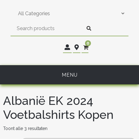
Skip
to
content
0
MENU
Albanië EK 2024
Voetbalshirts Kopen
Gesorteerd
Toont alle 3 resultaten
op