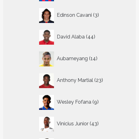
3
Edinson Cavani
3
producten
44
David Alaba
44
producten
14
Aubameyang
14
producten
23
Anthony Martial
23
producten
9
Wesley Fofana
9
producten
43
Vinicius Junior
43
producten