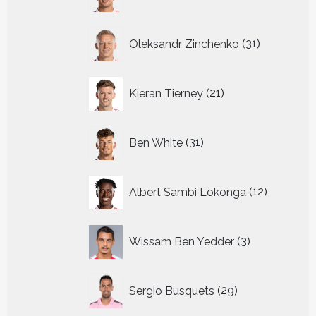
producten
31
Oleksandr Zinchenko
31
producten
21
Kieran Tierney
21
producten
31
Ben White
31
producten
12
Albert Sambi Lokonga
12
producte
3
Wissam Ben Yedder
3
producten
29
Sergio Busquets
29
producten