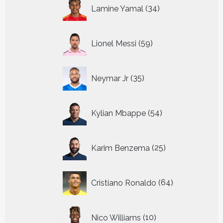
34
Lamine Yamal
34
producten
59
Lionel Messi
59
producten
35
Neymar Jr
35
producten
54
Kylian Mbappe
54
producten
25
Karim Benzema
25
producten
64
Cristiano Ronaldo
64
producten
10
Nico Williams
10
producten