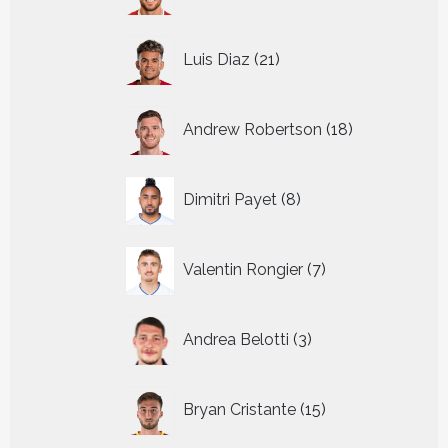
producten
21
Luis Diaz
21
producten
18
Andrew Robertson
18
producten
8
Dimitri Payet
8
producten
7
Valentin Rongier
7
producten
3
Andrea Belotti
3
producten
15
Bryan Cristante
15
producten