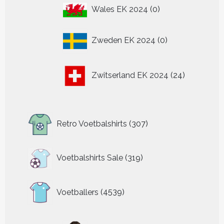
0
Wales EK 2024
0
producten
0
Zweden EK 2024
0
producten
24
Zwitserland EK 2024
24
producten
307
Retro Voetbalshirts
307
producten
319
Voetbalshirts Sale
319
producten
4539
Voetballers
4539
producten