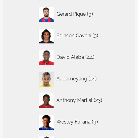
9
Gerard Pique
9
producten
3
Edinson Cavani
3
producten
44
David Alaba
44
producten
14
Aubameyang
14
producten
23
Anthony Martial
23
producten
9
Wesley Fofana
9
producten