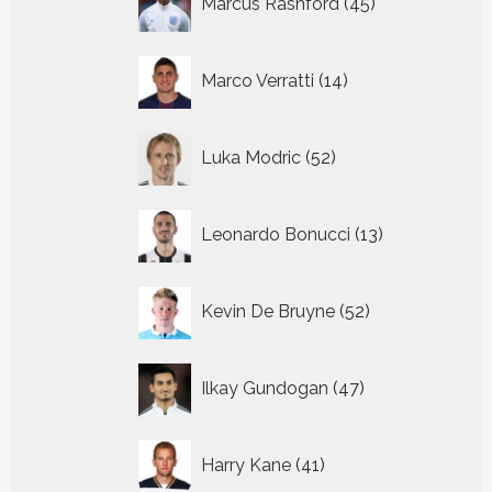
Marcus Rashford
45
producten
14
Marco Verratti
14
producten
52
Luka Modric
52
producten
13
Leonardo Bonucci
13
producten
52
Kevin De Bruyne
52
producten
47
Ilkay Gundogan
47
producten
41
Harry Kane
41
producten