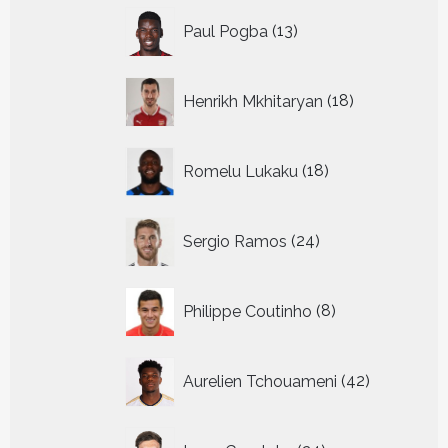
13
Paul Pogba
13
producten
18
Henrikh Mkhitaryan
18
producten
18
Romelu Lukaku
18
producten
24
Sergio Ramos
24
producten
8
Philippe Coutinho
8
producten
42
Aurelien Tchouameni
42
producten
24