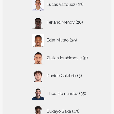
23
Lucas Vazquez
23
producten
26
Ferland Mendy
26
producten
39
Eder Militao
39
producten
9
Zlatan Ibrahimovic
9
producten
5
Davide Calabria
5
producten
35
Theo Hernandez
35
producten
43
Bukayo Saka
43