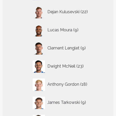
22
Dejan Kulusevski
22
producten
9
Lucas Moura
9
producten
9
Clement Lenglet
9
producten
23
Dwight McNeil
23
producten
18
Anthony Gordon
18
producten
9
James Tarkowski
9
producten