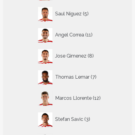
5
Saul Niguez
5
producten
11
Angel Correa
11
producten
8
Jose Gimenez
8
producten
7
Thomas Lemar
7
producten
12
Marcos Llorente
12
producten
3
Stefan Savic
3
producten