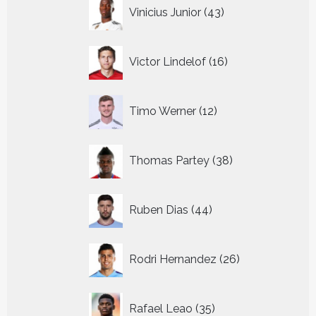
43
Vinicius Junior
43
producten
16
Victor Lindelof
16
producten
12
Timo Werner
12
producten
38
Thomas Partey
38
producten
44
Ruben Dias
44
producten
26
Rodri Hernandez
26
producten
35
Rafael Leao
35