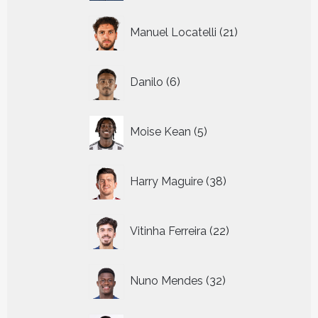
21
Manuel Locatelli
21
producten
6
Danilo
6
producten
5
Moise Kean
5
producten
38
Harry Maguire
38
producten
22
Vitinha Ferreira
22
producten
32
Nuno Mendes
32
producten