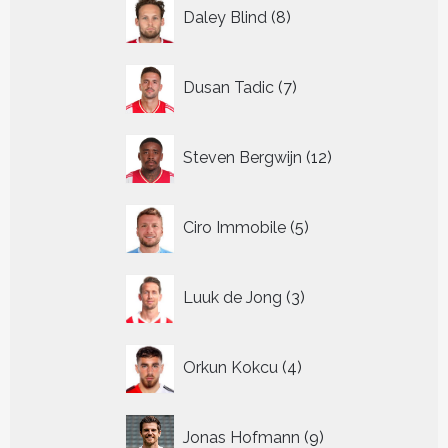
8
Daley Blind
8
producten
7
Dusan Tadic
7
producten
12
Steven Bergwijn
12
producten
5
Ciro Immobile
5
producten
3
Luuk de Jong
3
producten
4
Orkun Kokcu
4
producten
9
Jonas Hofmann
9