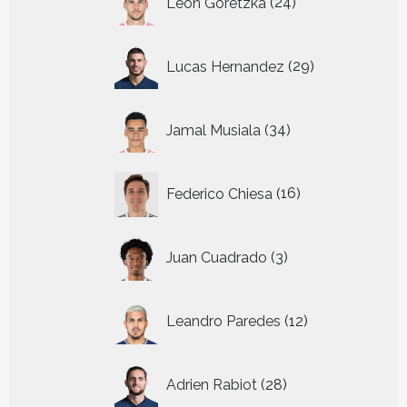
Leon Goretzka
24
producten
29
Lucas Hernandez
29
producten
34
Jamal Musiala
34
producten
16
Federico Chiesa
16
producten
3
Juan Cuadrado
3
producten
12
Leandro Paredes
12
producten
28
Adrien Rabiot
28
producten