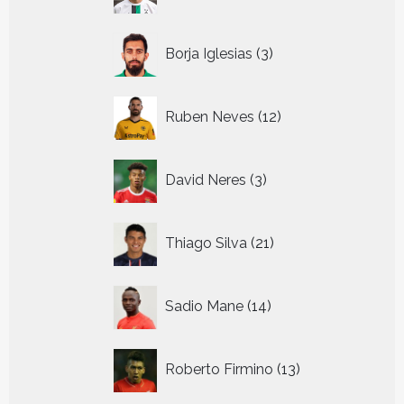
producten
3
Borja Iglesias
3
producten
12
Ruben Neves
12
producten
3
David Neres
3
producten
21
Thiago Silva
21
producten
14
Sadio Mane
14
producten
13
Roberto Firmino
13
producten