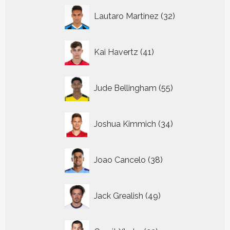
32
Lautaro Martinez
32
producten
41
Kai Havertz
41
producten
55
Jude Bellingham
55
producten
34
Joshua Kimmich
34
producten
38
Joao Cancelo
38
producten
49
Jack Grealish
49
producten
22