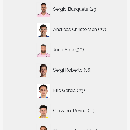
29
Sergio Busquets
29
producten
27
Andreas Christensen
27
producten
30
Jordi Alba
30
producten
16
Sergi Roberto
16
producten
23
Eric Garcia
23
producten
11
Giovanni Reyna
11
producten
14