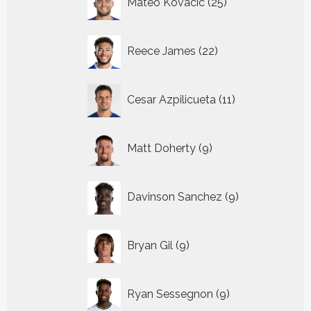
Mateo Kovacic
25
producten
22
Reece James
22
producten
11
Cesar Azpilicueta
11
producten
9
Matt Doherty
9
producten
9
Davinson Sanchez
9
producten
9
Bryan Gil
9
producten
9
Ryan Sessegnon
9
producten