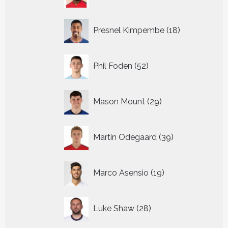
producten
18
Presnel Kimpembe
18
producten
52
Phil Foden
52
producten
29
Mason Mount
29
producten
39
Martin Odegaard
39
producten
19
Marco Asensio
19
producten
28
Luke Shaw
28
producten