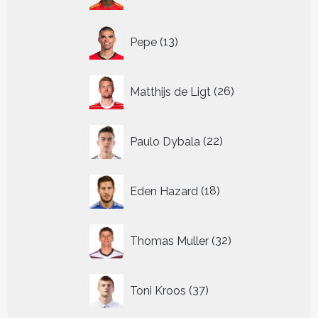
13
Pepe
13
producten
26
Matthijs de Ligt
26
producten
22
Paulo Dybala
22
producten
18
Eden Hazard
18
producten
32
Thomas Muller
32
producten
37
Toni Kroos
37
producten