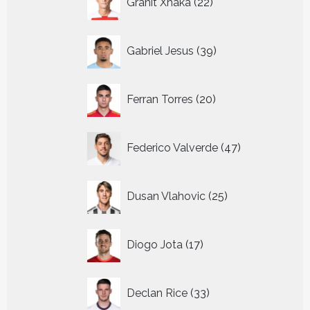
Granit Xhaka
22
producten
39
Gabriel Jesus
39
producten
20
Ferran Torres
20
producten
47
Federico Valverde
47
producten
25
Dusan Vlahovic
25
producten
17
Diogo Jota
17
producten
33
Declan Rice
33
producten