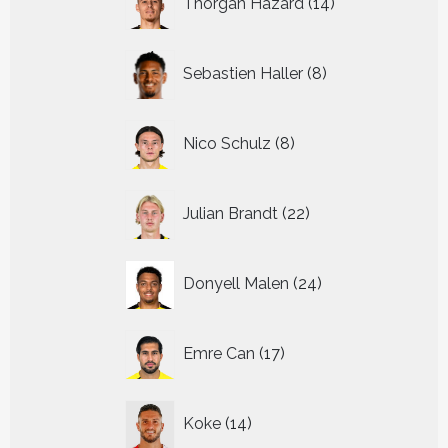
Thorgan Hazard
14
producten
8
Sebastien Haller
8
producten
8
Nico Schulz
8
producten
22
Julian Brandt
22
producten
24
Donyell Malen
24
producten
17
Emre Can
17
producten
14
Koke
14
producten