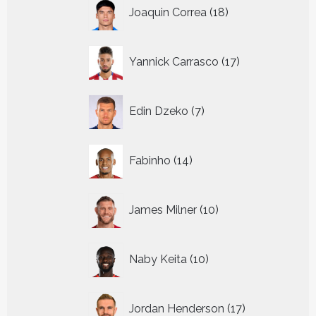
18
Joaquin Correa
18
producten
17
Yannick Carrasco
17
producten
7
Edin Dzeko
7
producten
14
Fabinho
14
producten
10
James Milner
10
producten
10
Naby Keita
10
producten
17
Jordan Henderson
17