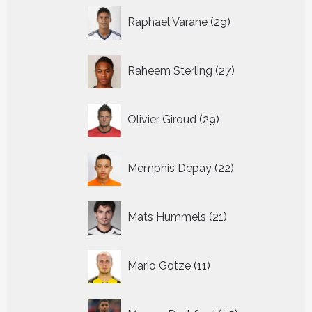
29
Raphael Varane
29
producten
27
Raheem Sterling
27
producten
29
Olivier Giroud
29
producten
22
Memphis Depay
22
producten
21
Mats Hummels
21
producten
11
Mario Gotze
11
producten
45