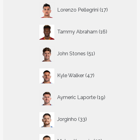
17
Lorenzo Pellegrini
17
producten
16
Tammy Abraham
16
producten
51
John Stones
51
producten
47
Kyle Walker
47
producten
19
Aymeric Laporte
19
producten
33
Jorginho
33
producten
25