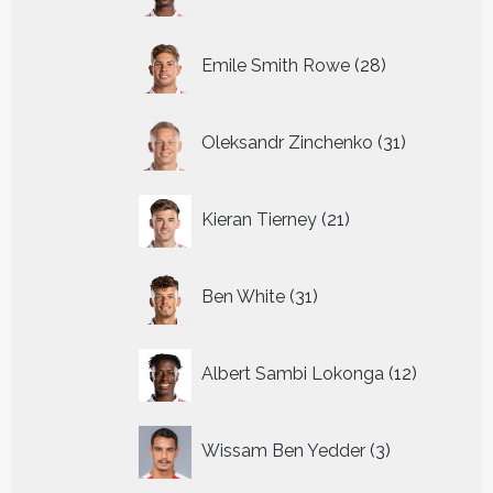
producten
28
Emile Smith Rowe
28
producten
31
Oleksandr Zinchenko
31
producten
21
Kieran Tierney
21
producten
31
Ben White
31
producten
12
Albert Sambi Lokonga
12
producte
3
Wissam Ben Yedder
3
producten