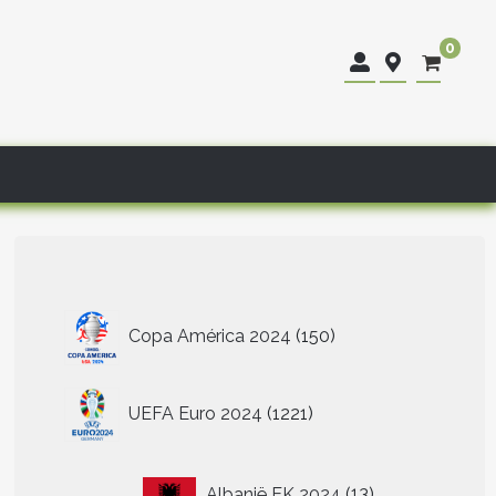
0
150
Copa América 2024
150
producten
1221
UEFA Euro 2024
1221
producten
13
Albanië EK 2024
13