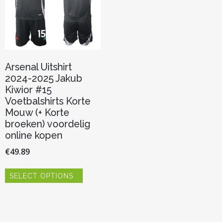
Arsenal Uitshirt
2024-2025 Jakub
Kiwior #15
Voetbalshirts Korte
Mouw (+ Korte
broeken) voordelig
online kopen
€
49.89
Dit
SELECT OPTIONS
product
heeft
meerdere
variaties.
Deze