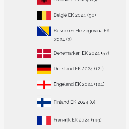
producten
90
België EK 2024
90
producten
Bosnië en Herzegovina EK
2
2024
2
producten
57
Denemarken EK 2024
57
producte
121
Duitsland EK 2024
121
producten
124
Engeland EK 2024
124
producten
0
Finland EK 2024
0
producten
149
Frankrijk EK 2024
149
producten