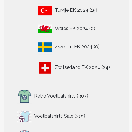
15
Turkije EK 2024
15
producten
0
Wales EK 2024
0
producten
0
Zweden EK 2024
0
producten
24
Zwitserland EK 2024
24
producten
307
Retro Voetbalshirts
307
producten
319
Voetbalshirts Sale
319
producten