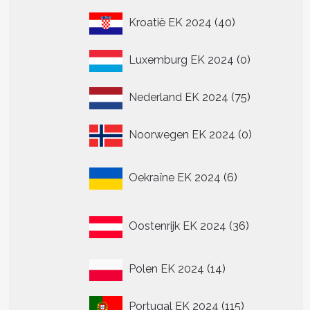
40
Kroatië EK 2024
40
producten
0
Luxemburg EK 2024
0
producten
75
Nederland EK 2024
75
producten
0
Noorwegen EK 2024
0
producten
6
Oekraïne EK 2024
6
producten
36
Oostenrijk EK 2024
36
producten
14
Polen EK 2024
14
producten
115
Portugal EK 2024
115