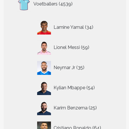
4539
Voetballers
4539
producten
34
Lamine Yamal
34
producten
59
Lionel Messi
59
producten
35
Neymar Jr
35
producten
54
Kylian Mbappe
54
producten
25
Karim Benzema
25
producten
64
Cristiano Ronaldo
64