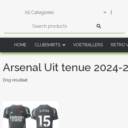
Skip
to
|
content
HOME
CLUBSHIRTS
VOETBALLERS
RETRO 
Arsenal Uit tenue 2024-
Enig resultaat