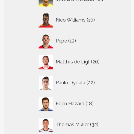
producten
10
Nico Williams
10
producten
13
Pepe
13
producten
26
Matthijs de Ligt
26
producten
22
Paulo Dybala
22
producten
18
Eden Hazard
18
producten
32
Thomas Muller
32
producten