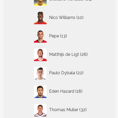
producten
10
Nico Williams
10
producten
13
Pepe
13
producten
26
Matthijs de Ligt
26
producten
22
Paulo Dybala
22
producten
18
Eden Hazard
18
producten
32
Thomas Muller
32
producten