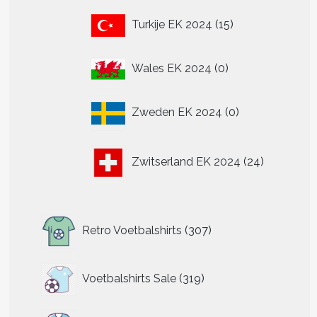
15
Turkije EK 2024
15
producten
0
Wales EK 2024
0
producten
0
Zweden EK 2024
0
producten
24
Zwitserland EK 2024
24
producten
307
Retro Voetbalshirts
307
producten
319
Voetbalshirts Sale
319
producten