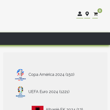
0
150
Copa América 2024
150
producten
1221
UEFA Euro 2024
1221
producten
13
Albanië EK 2024
13