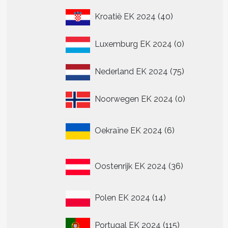
40
Kroatië EK 2024
40
producten
0
Luxemburg EK 2024
0
producten
75
Nederland EK 2024
75
producten
0
Noorwegen EK 2024
0
producten
6
Oekraïne EK 2024
6
producten
36
Oostenrijk EK 2024
36
producten
14
Polen EK 2024
14
producten
115
Portugal EK 2024
115