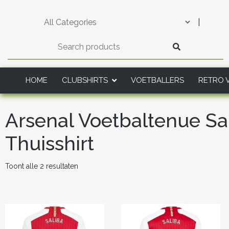
Skip
to
|
content
HOME
CLUBSHIRTS
VOETBALLERS
RETRO 
Arsenal Voetbaltenue Sa
Thuisshirt
Gesorteerd
Toont alle 2 resultaten
op
nieuwste