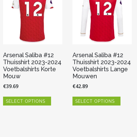
Arsenal Saliba #12
Arsenal Saliba #12
Thuisshirt 2023-2024
Thuisshirt 2023-2024
Voetbalshirts Korte
Voetbalshirts Lange
Mouw
Mouwen
€
39.69
€
42.89
Dit
Dit
SELECT OPTIONS
SELECT OPTIONS
product
product
heeft
heeft
meerdere
meerde
variaties.
variaties.
Deze
Deze
optie
optie