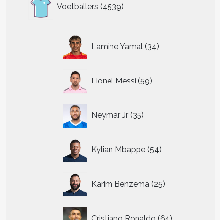
4539
Voetballers
4539
producten
34
Lamine Yamal
34
producten
59
Lionel Messi
59
producten
35
Neymar Jr
35
producten
54
Kylian Mbappe
54
producten
25
Karim Benzema
25
producten
64
Cristiano Ronaldo
64