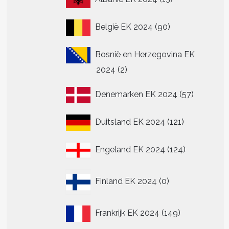
producten
90
België EK 2024
90
producten
Bosnië en Herzegovina EK
2
2024
2
producten
57
Denemarken EK 2024
57
producte
121
Duitsland EK 2024
121
producten
124
Engeland EK 2024
124
producten
0
Finland EK 2024
0
producten
149
Frankrijk EK 2024
149
producten