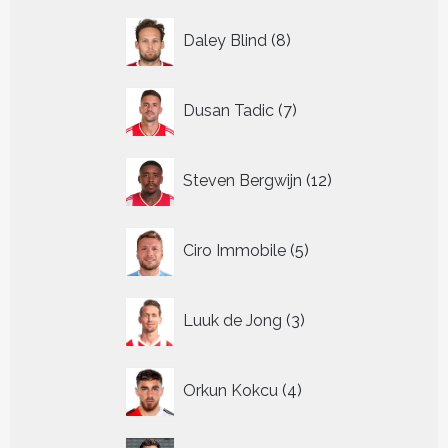
8
Daley Blind
8
producten
7
Dusan Tadic
7
producten
12
Steven Bergwijn
12
producten
5
Ciro Immobile
5
producten
3
Luuk de Jong
3
producten
4
Orkun Kokcu
4
producten
9