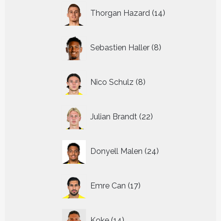
14
Thorgan Hazard
14
producten
8
Sebastien Haller
8
producten
8
Nico Schulz
8
producten
22
Julian Brandt
22
producten
24
Donyell Malen
24
producten
17
Emre Can
17
producten
14
Koke
14