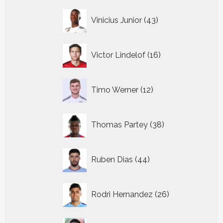
43
Vinicius Junior
43
producten
16
Victor Lindelof
16
producten
12
Timo Werner
12
producten
38
Thomas Partey
38
producten
44
Ruben Dias
44
producten
26
Rodri Hernandez
26
producten
35