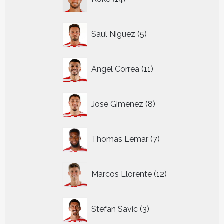
producten
5
Saul Niguez
5
producten
11
Angel Correa
11
producten
8
Jose Gimenez
8
producten
7
Thomas Lemar
7
producten
12
Marcos Llorente
12
producten
3
Stefan Savic
3
producten