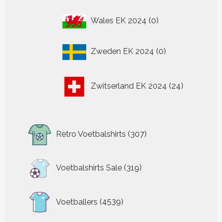
0
Wales EK 2024
0
producten
0
Zweden EK 2024
0
producten
24
Zwitserland EK 2024
24
producten
307
Retro Voetbalshirts
307
producten
319
Voetbalshirts Sale
319
producten
4539
Voetballers
4539
producten