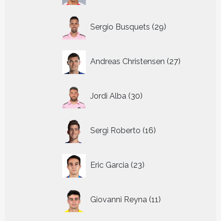
29
Sergio Busquets
29
producten
27
Andreas Christensen
27
producten
30
Jordi Alba
30
producten
16
Sergi Roberto
16
producten
23
Eric Garcia
23
producten
11
Giovanni Reyna
11
producten