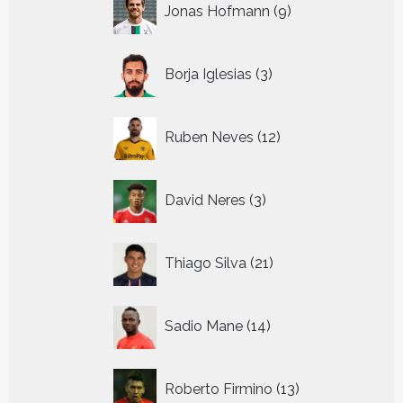
Jonas Hofmann
9
producten
3
Borja Iglesias
3
producten
12
Ruben Neves
12
producten
3
David Neres
3
producten
21
Thiago Silva
21
producten
14
Sadio Mane
14
producten
13
Roberto Firmino
13
producten