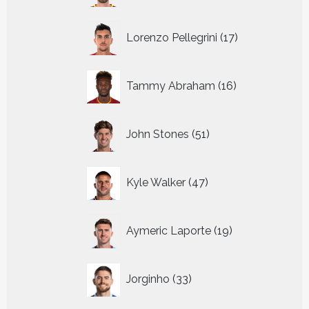
17
Lorenzo Pellegrini
17
producten
16
Tammy Abraham
16
producten
51
John Stones
51
producten
47
Kyle Walker
47
producten
19
Aymeric Laporte
19
producten
33
Jorginho
33
producten