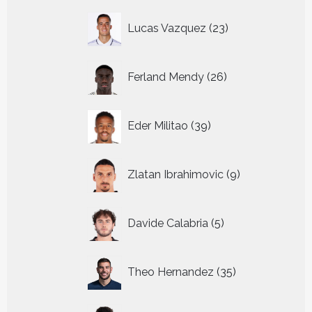
23
Lucas Vazquez
23
producten
26
Ferland Mendy
26
producten
39
Eder Militao
39
producten
9
Zlatan Ibrahimovic
9
producten
5
Davide Calabria
5
producten
35
Theo Hernandez
35
producten
43