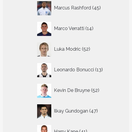
45
Marcus Rashford
45
producten
14
Marco Verratti
14
producten
52
Luka Modric
52
producten
13
Leonardo Bonucci
13
producten
52
Kevin De Bruyne
52
producten
47
Ilkay Gundogan
47
producten
41
Harry Kane
41