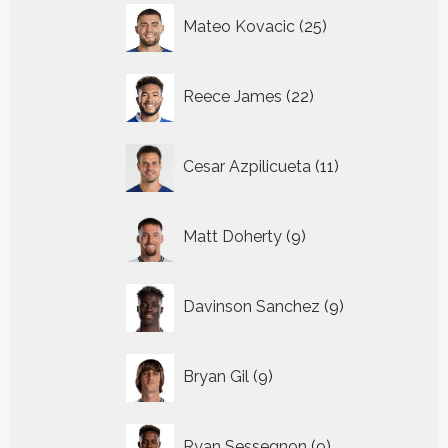
25
Mateo Kovacic
25
producten
22
Reece James
22
producten
11
Cesar Azpilicueta
11
producten
9
Matt Doherty
9
producten
9
Davinson Sanchez
9
producten
9
Bryan Gil
9
producten
9
Ryan Sessegnon
9