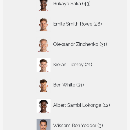
Bukayo Saka
43
producten
28
Emile Smith Rowe
28
producten
31
Oleksandr Zinchenko
31
producten
21
Kieran Tierney
21
producten
31
Ben White
31
producten
12
Albert Sambi Lokonga
12
producte
3
Wissam Ben Yedder
3
producten