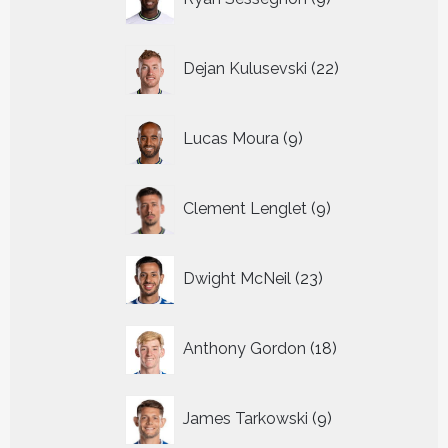
producten
22
Dejan Kulusevski
22
producten
9
Lucas Moura
9
producten
9
Clement Lenglet
9
producten
23
Dwight McNeil
23
producten
18
Anthony Gordon
18
producten
9
James Tarkowski
9
producten