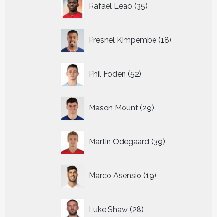
Rafael Leao
35
producten
18
Presnel Kimpembe
18
producten
52
Phil Foden
52
producten
29
Mason Mount
29
producten
39
Martin Odegaard
39
producten
19
Marco Asensio
19
producten
28
Luke Shaw
28
producten