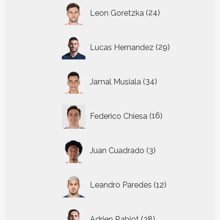
24
Leon Goretzka
24
producten
29
Lucas Hernandez
29
producten
34
Jamal Musiala
34
producten
16
Federico Chiesa
16
producten
3
Juan Cuadrado
3
producten
12
Leandro Paredes
12
producten
28
Adrien Rabiot
28