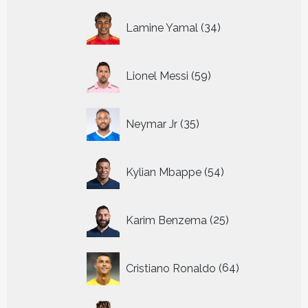
34
Lamine Yamal
34
producten
59
Lionel Messi
59
producten
35
Neymar Jr
35
producten
54
Kylian Mbappe
54
producten
25
Karim Benzema
25
producten
64
Cristiano Ronaldo
64
producten
10