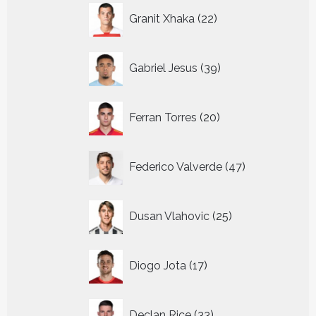
22
Granit Xhaka
22
producten
39
Gabriel Jesus
39
producten
20
Ferran Torres
20
producten
47
Federico Valverde
47
producten
25
Dusan Vlahovic
25
producten
17
Diogo Jota
17
producten
33
Declan Rice
33