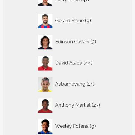
producten
9
Gerard Pique
9
producten
3
Edinson Cavani
3
producten
44
David Alaba
44
producten
14
Aubameyang
14
producten
23
Anthony Martial
23
producten
9
Wesley Fofana
9
producten