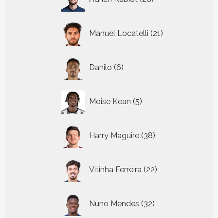
producten
21
Manuel Locatelli
21
producten
6
Danilo
6
producten
5
Moise Kean
5
producten
38
Harry Maguire
38
producten
22
Vitinha Ferreira
22
producten
32
Nuno Mendes
32
producten