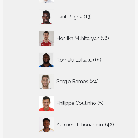
13
Paul Pogba
13
producten
18
Henrikh Mkhitaryan
18
producten
18
Romelu Lukaku
18
producten
24
Sergio Ramos
24
producten
8
Philippe Coutinho
8
producten
42
Aurelien Tchouameni
42
producten