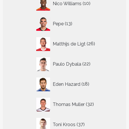
Nico Williams
10
producten
13
Pepe
13
producten
26
Matthijs de Ligt
26
producten
22
Paulo Dybala
22
producten
18
Eden Hazard
18
producten
32
Thomas Muller
32
producten
37
Toni Kroos
37
producten