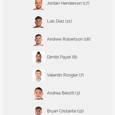
Jordan Henderson
17
producten
21
Luis Diaz
21
producten
18
Andrew Robertson
18
producten
8
Dimitri Payet
8
producten
7
Valentin Rongier
7
producten
3
Andrea Belotti
3
producten
15
Bryan Cristante
15
producten