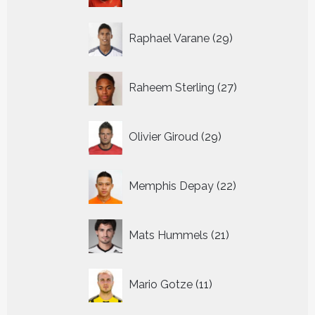
29
Raphael Varane
29
producten
27
Raheem Sterling
27
producten
29
Olivier Giroud
29
producten
22
Memphis Depay
22
producten
21
Mats Hummels
21
producten
11
Mario Gotze
11
producten