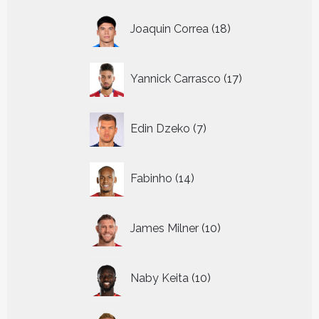
18
Joaquin Correa
18
producten
17
Yannick Carrasco
17
producten
7
Edin Dzeko
7
producten
14
Fabinho
14
producten
10
James Milner
10
producten
10
Naby Keita
10
producten
17