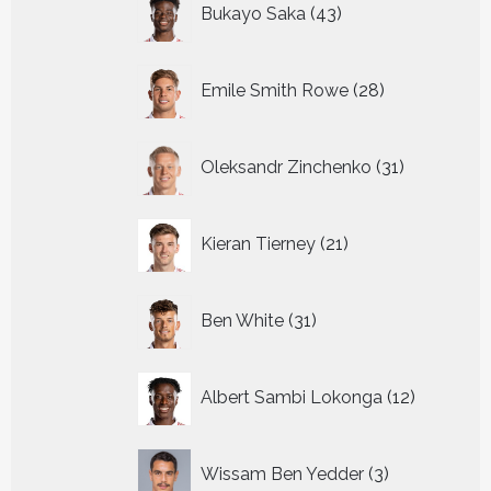
Bukayo Saka
43
producten
28
Emile Smith Rowe
28
producten
31
Oleksandr Zinchenko
31
producten
21
Kieran Tierney
21
producten
31
Ben White
31
producten
12
Albert Sambi Lokonga
12
producte
3
Wissam Ben Yedder
3
producten