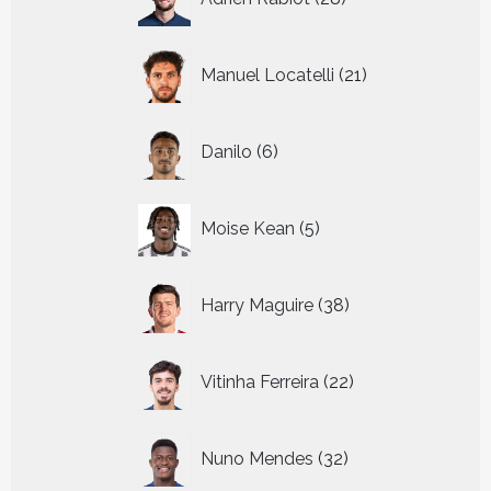
producten
21
Manuel Locatelli
21
producten
6
Danilo
6
producten
5
Moise Kean
5
producten
38
Harry Maguire
38
producten
22
Vitinha Ferreira
22
producten
32
Nuno Mendes
32
producten