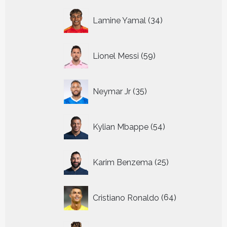
34
Lamine Yamal
34
producten
59
Lionel Messi
59
producten
35
Neymar Jr
35
producten
54
Kylian Mbappe
54
producten
25
Karim Benzema
25
producten
64
Cristiano Ronaldo
64
producten
10