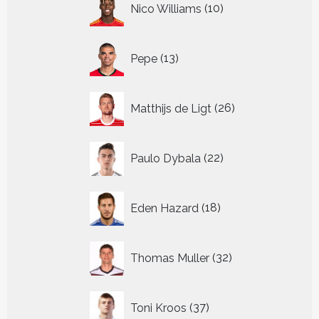
Nico Williams
10
producten
13
Pepe
13
producten
26
Matthijs de Ligt
26
producten
22
Paulo Dybala
22
producten
18
Eden Hazard
18
producten
32
Thomas Muller
32
producten
37
Toni Kroos
37
producten