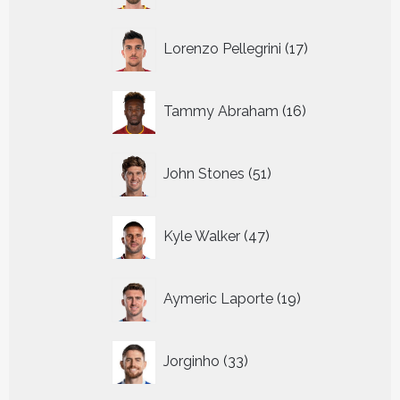
17
Lorenzo Pellegrini
17
producten
16
Tammy Abraham
16
producten
51
John Stones
51
producten
47
Kyle Walker
47
producten
19
Aymeric Laporte
19
producten
33
Jorginho
33
producten