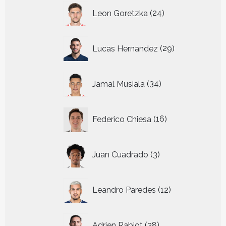
24
Leon Goretzka
24
producten
29
Lucas Hernandez
29
producten
34
Jamal Musiala
34
producten
16
Federico Chiesa
16
producten
3
Juan Cuadrado
3
producten
12
Leandro Paredes
12
producten
28
Adrien Rabiot
28