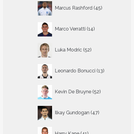
45
Marcus Rashford
45
producten
14
Marco Verratti
14
producten
52
Luka Modric
52
producten
13
Leonardo Bonucci
13
producten
52
Kevin De Bruyne
52
producten
47
Ilkay Gundogan
47
producten
41
Harry Kane
41