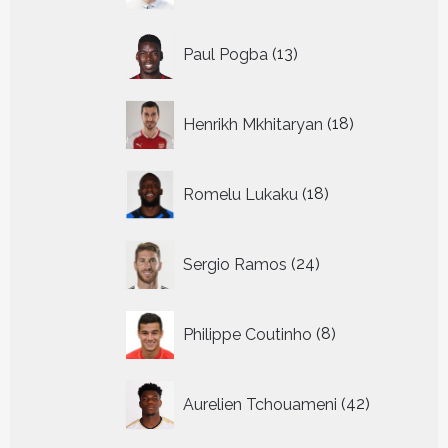
13
Paul Pogba
13
producten
18
Henrikh Mkhitaryan
18
producten
18
Romelu Lukaku
18
producten
24
Sergio Ramos
24
producten
8
Philippe Coutinho
8
producten
42
Aurelien Tchouameni
42
producten