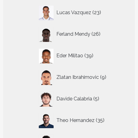
23
Lucas Vazquez
23
producten
26
Ferland Mendy
26
producten
39
Eder Militao
39
producten
9
Zlatan Ibrahimovic
9
producten
5
Davide Calabria
5
producten
35
Theo Hernandez
35
producten
43