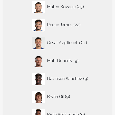
25
Mateo Kovacic
25
producten
22
Reece James
22
producten
11
Cesar Azpilicueta
11
producten
9
Matt Doherty
9
producten
9
Davinson Sanchez
9
producten
9
Bryan Gil
9
producten
9
Ryan Sessegnon
9