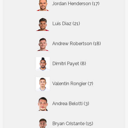
Jordan Henderson
17
producten
21
Luis Diaz
21
producten
18
Andrew Robertson
18
producten
8
Dimitri Payet
8
producten
7
Valentin Rongier
7
producten
3
Andrea Belotti
3
producten
15
Bryan Cristante
15
producten