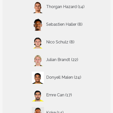
14
Thorgan Hazard
14
producten
8
Sebastien Haller
8
producten
8
Nico Schulz
8
producten
22
Julian Brandt
22
producten
24
Donyell Malen
24
producten
17
Emre Can
17
producten
14
Koke
14