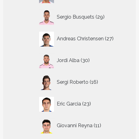
29
Sergio Busquets
29
producten
27
Andreas Christensen
27
producten
30
Jordi Alba
30
producten
16
Sergi Roberto
16
producten
23
Eric Garcia
23
producten
11
Giovanni Reyna
11
producten