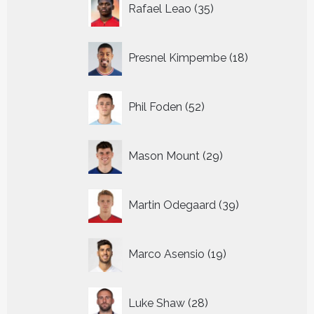
Rafael Leao
35
producten
18
Presnel Kimpembe
18
producten
52
Phil Foden
52
producten
29
Mason Mount
29
producten
39
Martin Odegaard
39
producten
19
Marco Asensio
19
producten
28
Luke Shaw
28
producten