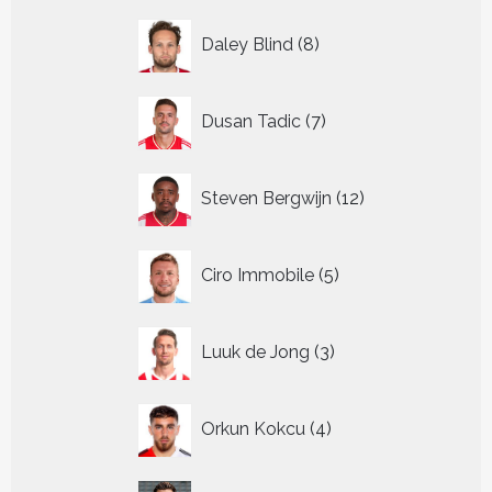
8
Daley Blind
8
producten
7
Dusan Tadic
7
producten
12
Steven Bergwijn
12
producten
5
Ciro Immobile
5
producten
3
Luuk de Jong
3
producten
4
Orkun Kokcu
4
producten
9