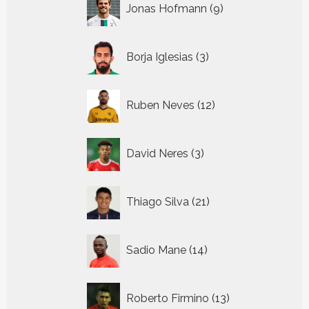
Jonas Hofmann
9
producten
3
Borja Iglesias
3
producten
12
Ruben Neves
12
producten
3
David Neres
3
producten
21
Thiago Silva
21
producten
14
Sadio Mane
14
producten
13
Roberto Firmino
13
producten