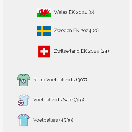
0
Wales EK 2024
0
producten
0
Zweden EK 2024
0
producten
24
Zwitserland EK 2024
24
producten
307
Retro Voetbalshirts
307
producten
319
Voetbalshirts Sale
319
producten
4539
Voetballers
4539
producten