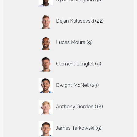
producten
22
Dejan Kulusevski
22
producten
9
Lucas Moura
9
producten
9
Clement Lenglet
9
producten
23
Dwight McNeil
23
producten
18
Anthony Gordon
18
producten
9
James Tarkowski
9
producten