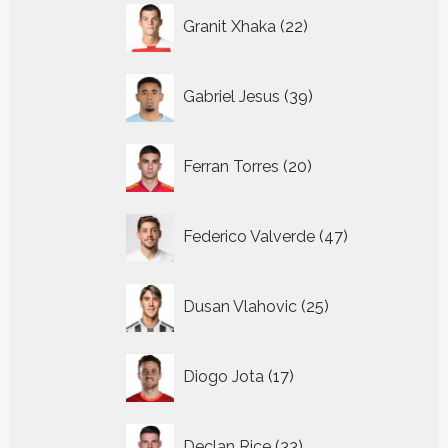
22
Granit Xhaka
22
producten
39
Gabriel Jesus
39
producten
20
Ferran Torres
20
producten
47
Federico Valverde
47
producten
25
Dusan Vlahovic
25
producten
17
Diogo Jota
17
producten
33
Declan Rice
33