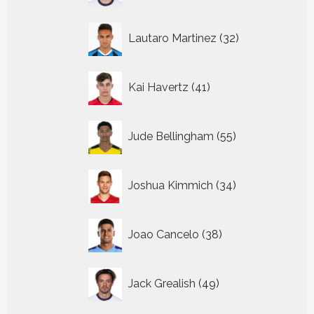
32
Lautaro Martinez
32
producten
41
Kai Havertz
41
producten
55
Jude Bellingham
55
producten
34
Joshua Kimmich
34
producten
38
Joao Cancelo
38
producten
49
Jack Grealish
49
producten