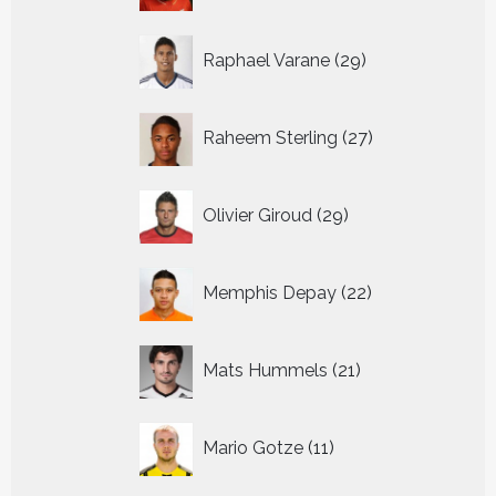
29
Raphael Varane
29
producten
27
Raheem Sterling
27
producten
29
Olivier Giroud
29
producten
22
Memphis Depay
22
producten
21
Mats Hummels
21
producten
11
Mario Gotze
11
producten