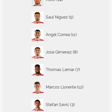
producten
5
Saul Niguez
5
producten
11
Angel Correa
11
producten
8
Jose Gimenez
8
producten
7
Thomas Lemar
7
producten
12
Marcos Llorente
12
producten
3
Stefan Savic
3
producten