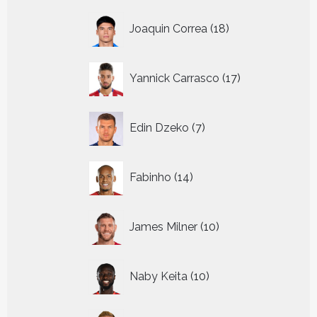
18
Joaquin Correa
18
producten
17
Yannick Carrasco
17
producten
7
Edin Dzeko
7
producten
14
Fabinho
14
producten
10
James Milner
10
producten
10
Naby Keita
10
producten
17