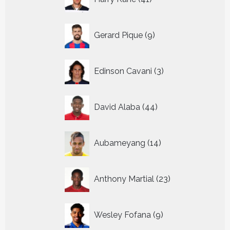
producten
9
Gerard Pique
9
producten
3
Edinson Cavani
3
producten
44
David Alaba
44
producten
14
Aubameyang
14
producten
23
Anthony Martial
23
producten
9
Wesley Fofana
9
producten