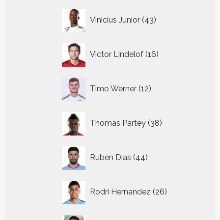
43
Vinicius Junior
43
producten
16
Victor Lindelof
16
producten
12
Timo Werner
12
producten
38
Thomas Partey
38
producten
44
Ruben Dias
44
producten
26
Rodri Hernandez
26
producten
35