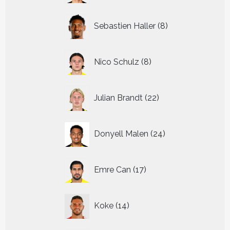
8
Sebastien Haller
8
producten
8
Nico Schulz
8
producten
22
Julian Brandt
22
producten
24
Donyell Malen
24
producten
17
Emre Can
17
producten
14
Koke
14
producten