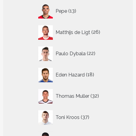
13
Pepe
13
producten
26
Matthijs de Ligt
26
producten
22
Paulo Dybala
22
producten
18
Eden Hazard
18
producten
32
Thomas Muller
32
producten
37
Toni Kroos
37
producten
13