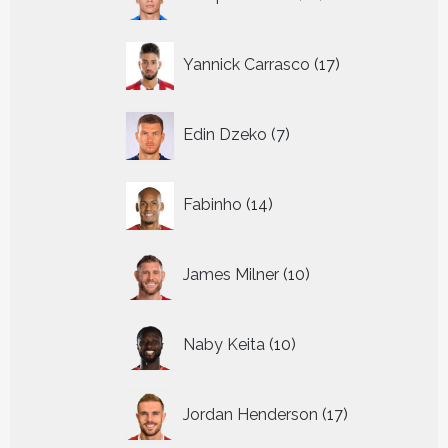
producten
17
Yannick Carrasco
17
producten
7
Edin Dzeko
7
producten
14
Fabinho
14
producten
10
James Milner
10
producten
10
Naby Keita
10
producten
17
Jordan Henderson
17
producten