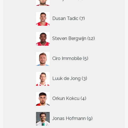
producten
7
Dusan Tadic
7
producten
12
Steven Bergwijn
12
producten
5
Ciro Immobile
5
producten
3
Luuk de Jong
3
producten
4
Orkun Kokcu
4
producten
9
Jonas Hofmann
9
producten