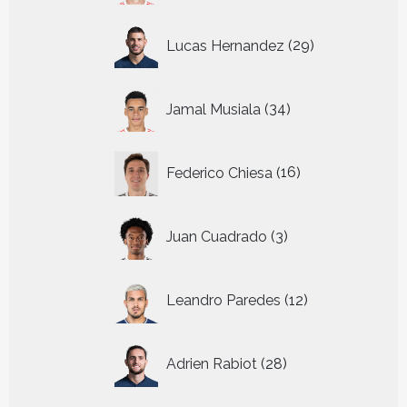
29
Lucas Hernandez
29
producten
34
Jamal Musiala
34
producten
16
Federico Chiesa
16
producten
3
Juan Cuadrado
3
producten
12
Leandro Paredes
12
producten
28
Adrien Rabiot
28
producten