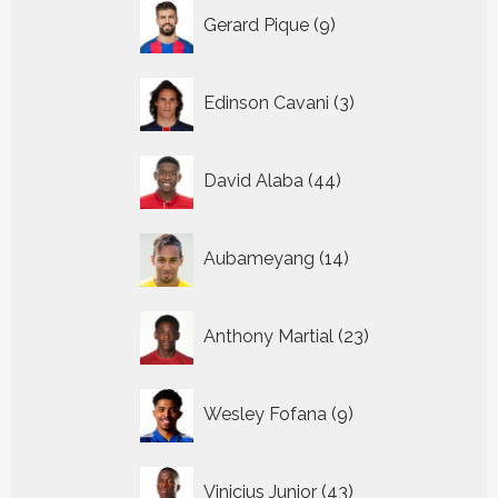
9
Gerard Pique
9
producten
3
Edinson Cavani
3
producten
44
David Alaba
44
producten
14
Aubameyang
14
producten
23
Anthony Martial
23
producten
9
Wesley Fofana
9
producten
43
Vinicius Junior
43