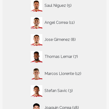
5
Saul Niguez
5
producten
11
Angel Correa
11
producten
8
Jose Gimenez
8
producten
7
Thomas Lemar
7
producten
12
Marcos Llorente
12
producten
3
Stefan Savic
3
producten
18
Joaquin Correa
18