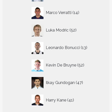
14
Marco Verratti
14
producten
52
Luka Modric
52
producten
13
Leonardo Bonucci
13
producten
52
Kevin De Bruyne
52
producten
47
Ilkay Gundogan
47
producten
41
Harry Kane
41
producten