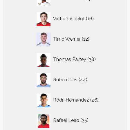
producten
16
Victor Lindelof
16
producten
12
Timo Werner
12
producten
38
Thomas Partey
38
producten
44
Ruben Dias
44
producten
26
Rodri Hernandez
26
producten
35
Rafael Leao
35
producten