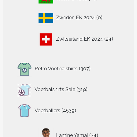
producten
0
Zweden EK 2024
0
producten
24
Zwitserland EK 2024
24
producten
307
Retro Voetbalshirts
307
producten
319
Voetbalshirts Sale
319
producten
4539
Voetballers
4539
producten
34
Lamine Yamal
34