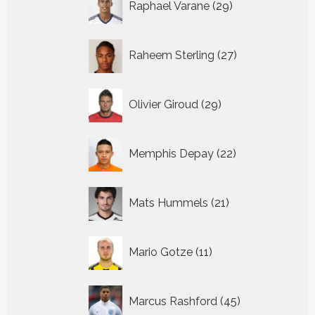
Raphael Varane
29
producten
27
Raheem Sterling
27
producten
29
Olivier Giroud
29
producten
22
Memphis Depay
22
producten
21
Mats Hummels
21
producten
11
Mario Gotze
11
producten
45
Marcus Rashford
45
producten