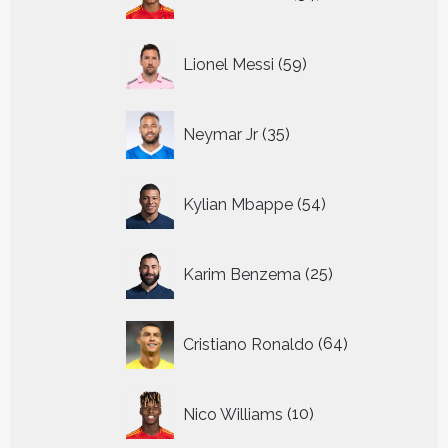
producten
59
Lionel Messi
59
producten
35
Neymar Jr
35
producten
54
Kylian Mbappe
54
producten
25
Karim Benzema
25
producten
64
Cristiano Ronaldo
64
producten
10
Nico Williams
10
producten