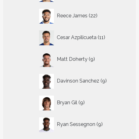
22
Reece James
22
producten
11
Cesar Azpilicueta
11
producten
9
Matt Doherty
9
producten
9
Davinson Sanchez
9
producten
9
Bryan Gil
9
producten
9
Ryan Sessegnon
9
producten