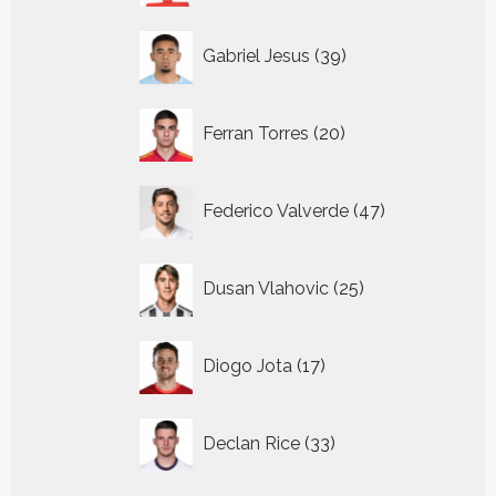
39
Gabriel Jesus
39
producten
20
Ferran Torres
20
producten
47
Federico Valverde
47
producten
25
Dusan Vlahovic
25
producten
17
Diogo Jota
17
producten
33
Declan Rice
33
producten