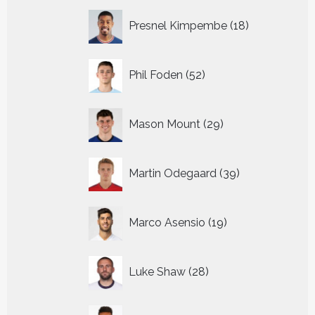
18
Presnel Kimpembe
18
producten
52
Phil Foden
52
producten
29
Mason Mount
29
producten
39
Martin Odegaard
39
producten
19
Marco Asensio
19
producten
28
Luke Shaw
28
producten
32