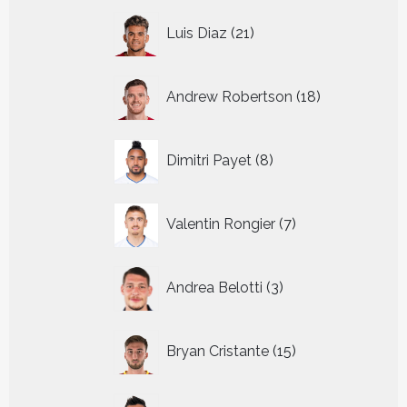
21
Luis Diaz
21
producten
18
Andrew Robertson
18
producten
8
Dimitri Payet
8
producten
7
Valentin Rongier
7
producten
3
Andrea Belotti
3
producten
15
Bryan Cristante
15
producten
17