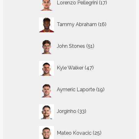
Lorenzo Pellegrini
17
producten
16
Tammy Abraham
16
producten
51
John Stones
51
producten
47
Kyle Walker
47
producten
19
Aymeric Laporte
19
producten
33
Jorginho
33
producten
25
Mateo Kovacic
25
producten