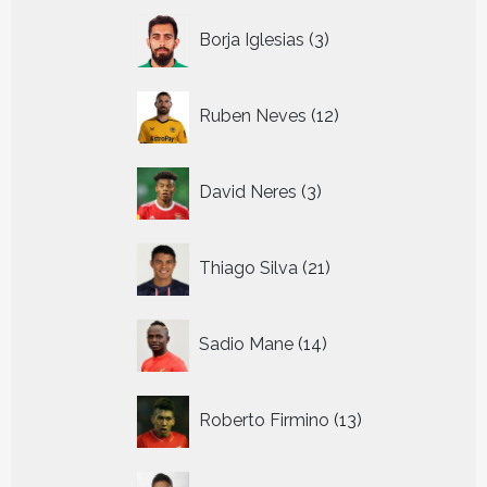
3
Borja Iglesias
3
producten
12
Ruben Neves
12
producten
3
David Neres
3
producten
21
Thiago Silva
21
producten
14
Sadio Mane
14
producten
13
Roberto Firmino
13
producten
29