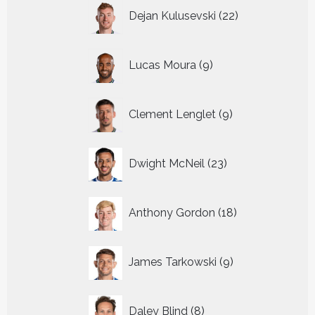
22
Dejan Kulusevski
22
producten
9
Lucas Moura
9
producten
9
Clement Lenglet
9
producten
23
Dwight McNeil
23
producten
18
Anthony Gordon
18
producten
9
James Tarkowski
9
producten
8
Daley Blind
8