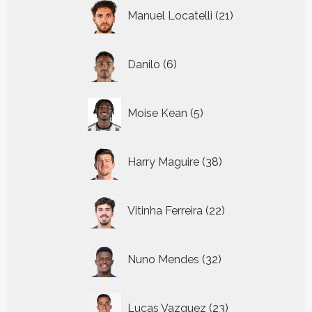
21
Manuel Locatelli
21
producten
6
Danilo
6
producten
5
Moise Kean
5
producten
38
Harry Maguire
38
producten
22
Vitinha Ferreira
22
producten
32
Nuno Mendes
32
producten
23
Lucas Vazquez
23