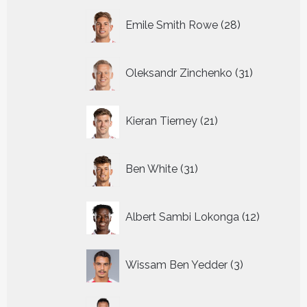
28
Emile Smith Rowe
28
producten
31
Oleksandr Zinchenko
31
producten
21
Kieran Tierney
21
producten
31
Ben White
31
producten
12
Albert Sambi Lokonga
12
producte
3
Wissam Ben Yedder
3
producten
29