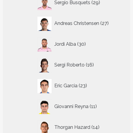
Sergio Busquets
29
producten
27
Andreas Christensen
27
producten
30
Jordi Alba
30
producten
16
Sergi Roberto
16
producten
23
Eric Garcia
23
producten
11
Giovanni Reyna
11
producten
14
Thorgan Hazard
14
producten