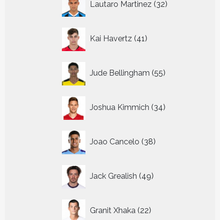
Lautaro Martinez
32
producten
41
Kai Havertz
41
producten
55
Jude Bellingham
55
producten
34
Joshua Kimmich
34
producten
38
Joao Cancelo
38
producten
49
Jack Grealish
49
producten
22
Granit Xhaka
22
producten