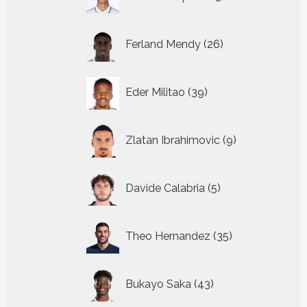
producten
26
Ferland Mendy
26
producten
39
Eder Militao
39
producten
9
Zlatan Ibrahimovic
9
producten
5
Davide Calabria
5
producten
35
Theo Hernandez
35
producten
43
Bukayo Saka
43
producten