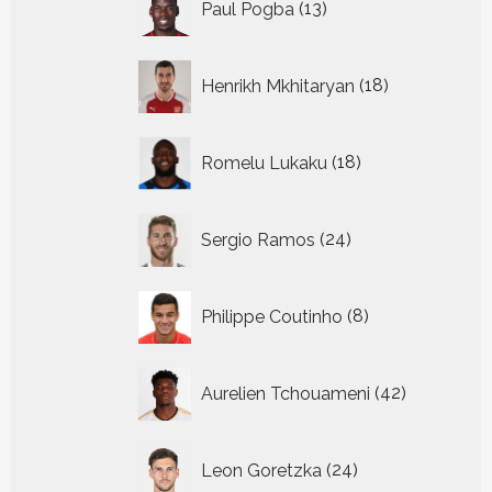
Paul Pogba
13
producten
18
Henrikh Mkhitaryan
18
producten
18
Romelu Lukaku
18
producten
24
Sergio Ramos
24
producten
8
Philippe Coutinho
8
producten
42
Aurelien Tchouameni
42
producten
24
Leon Goretzka
24
producten