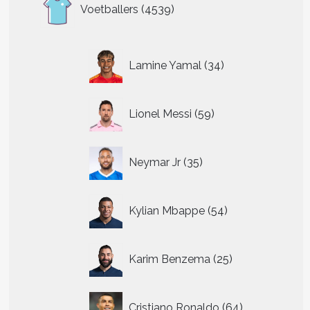
4539
Voetballers
4539
producten
34
Lamine Yamal
34
producten
59
Lionel Messi
59
producten
35
Neymar Jr
35
producten
54
Kylian Mbappe
54
producten
25
Karim Benzema
25
producten
64
Cristiano Ronaldo
64