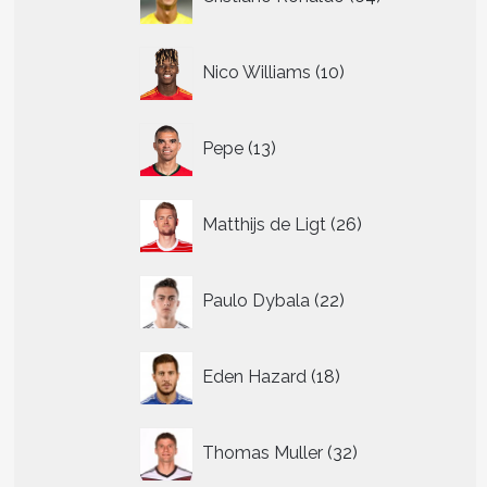
producten
10
Nico Williams
10
producten
13
Pepe
13
producten
26
Matthijs de Ligt
26
producten
22
Paulo Dybala
22
producten
18
Eden Hazard
18
producten
32
Thomas Muller
32
producten