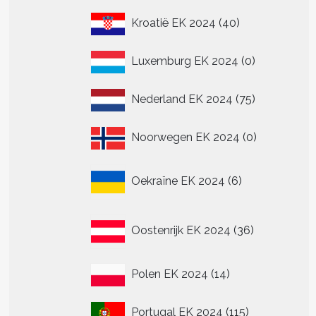
40
Kroatië EK 2024
40
producten
0
Luxemburg EK 2024
0
producten
75
Nederland EK 2024
75
producten
0
Noorwegen EK 2024
0
producten
6
Oekraïne EK 2024
6
producten
36
Oostenrijk EK 2024
36
producten
14
Polen EK 2024
14
producten
115
Portugal EK 2024
115