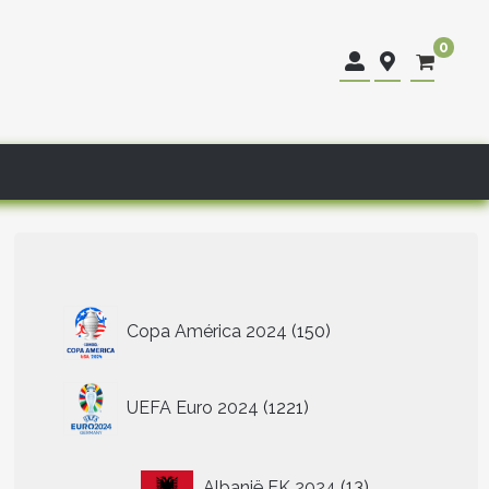
0
150
Copa América 2024
150
producten
1221
UEFA Euro 2024
1221
producten
13
Albanië EK 2024
13