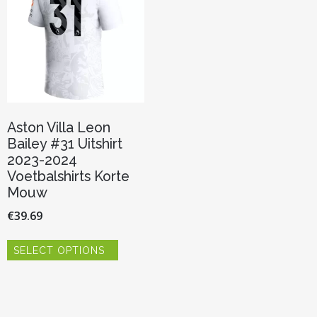
Aston Villa Leon
Bailey #31 Uitshirt
2023-2024
Voetbalshirts Korte
Mouw
€
39.69
Dit
SELECT OPTIONS
product
heeft
meerdere
variaties.
Deze