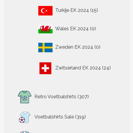
15
Turkije EK 2024
15
producten
0
Wales EK 2024
0
producten
0
Zweden EK 2024
0
producten
24
Zwitserland EK 2024
24
producten
307
Retro Voetbalshirts
307
producten
319
Voetbalshirts Sale
319
producten