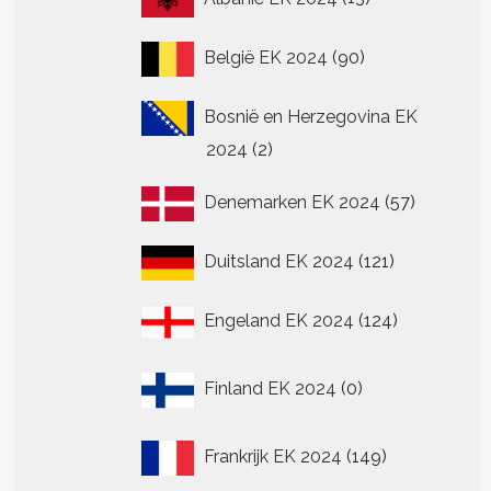
producten
90
België EK 2024
90
producten
Bosnië en Herzegovina EK
2
2024
2
producten
57
Denemarken EK 2024
57
producte
121
Duitsland EK 2024
121
producten
124
Engeland EK 2024
124
producten
0
Finland EK 2024
0
producten
149
Frankrijk EK 2024
149
producten