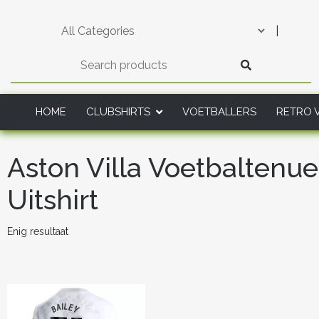
Skip
to
|
content
HOME
CLUBSHIRTS
VOETBALLERS
RETRO 
Aston Villa Voetbaltenu
Uitshirt
Enig resultaat