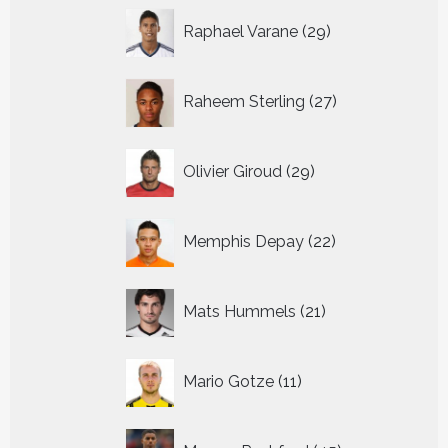
29
Raphael Varane
29
producten
27
Raheem Sterling
27
producten
29
Olivier Giroud
29
producten
22
Memphis Depay
22
producten
21
Mats Hummels
21
producten
11
Mario Gotze
11
producten
45