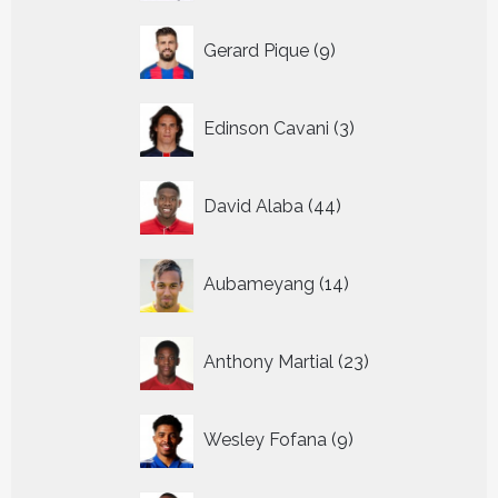
9
Gerard Pique
9
producten
3
Edinson Cavani
3
producten
44
David Alaba
44
producten
14
Aubameyang
14
producten
23
Anthony Martial
23
producten
9
Wesley Fofana
9
producten