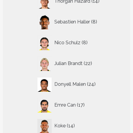
Thorgan Hazard
14
producten
8
Sebastien Haller
8
producten
8
Nico Schulz
8
producten
22
Julian Brandt
22
producten
24
Donyell Malen
24
producten
17
Emre Can
17
producten
14
Koke
14
producten