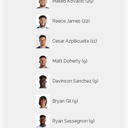
Mateo Kovacic
25
producten
22
Reece James
22
producten
11
Cesar Azpilicueta
11
producten
9
Matt Doherty
9
producten
9
Davinson Sanchez
9
producten
9
Bryan Gil
9
producten
9
Ryan Sessegnon
9
producten