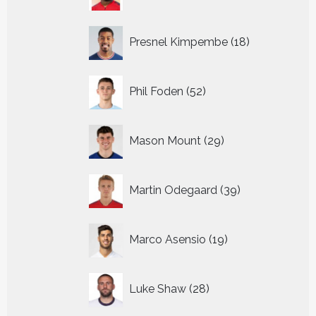
producten
18
Presnel Kimpembe
18
producten
52
Phil Foden
52
producten
29
Mason Mount
29
producten
39
Martin Odegaard
39
producten
19
Marco Asensio
19
producten
28
Luke Shaw
28
producten