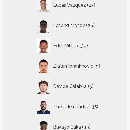
23
Lucas Vazquez
23
producten
26
Ferland Mendy
26
producten
39
Eder Militao
39
producten
9
Zlatan Ibrahimovic
9
producten
5
Davide Calabria
5
producten
35
Theo Hernandez
35
producten
43
Bukayo Saka
43