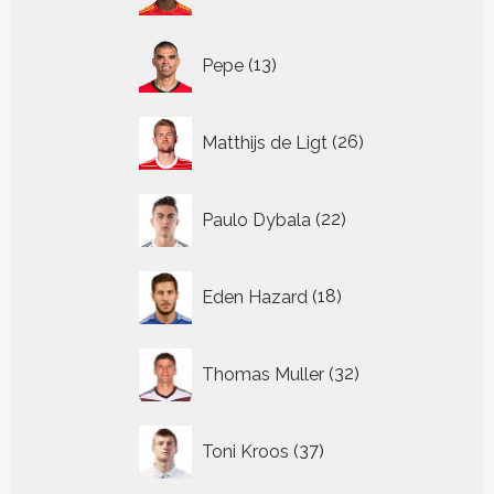
13
Pepe
13
producten
26
Matthijs de Ligt
26
producten
22
Paulo Dybala
22
producten
18
Eden Hazard
18
producten
32
Thomas Muller
32
producten
37
Toni Kroos
37
producten