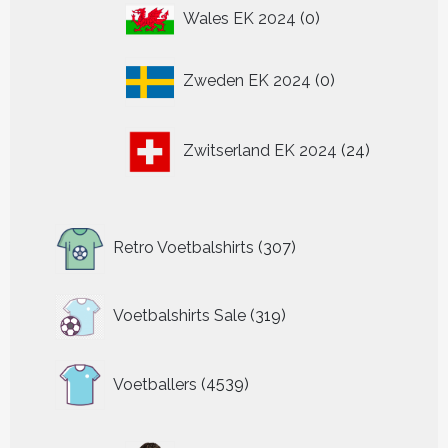
0
Wales EK 2024
0
producten
0
Zweden EK 2024
0
producten
24
Zwitserland EK 2024
24
producten
307
Retro Voetbalshirts
307
producten
319
Voetbalshirts Sale
319
producten
4539
Voetballers
4539
producten