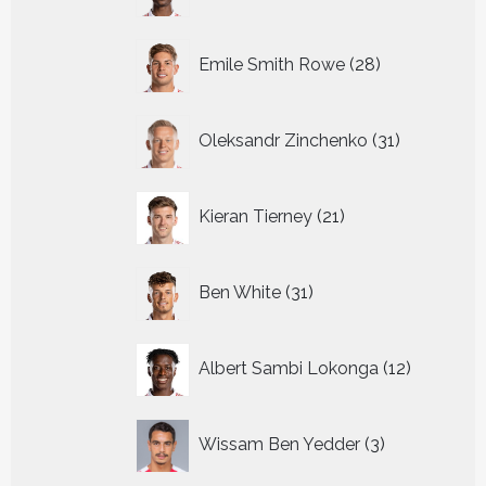
producten
28
Emile Smith Rowe
28
producten
31
Oleksandr Zinchenko
31
producten
21
Kieran Tierney
21
producten
31
Ben White
31
producten
12
Albert Sambi Lokonga
12
producte
3
Wissam Ben Yedder
3
producten