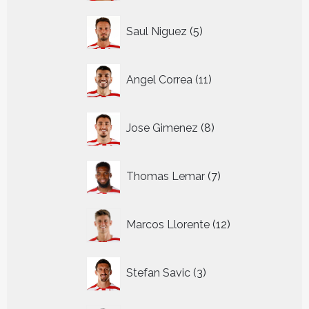
5
Saul Niguez
5
producten
11
Angel Correa
11
producten
8
Jose Gimenez
8
producten
7
Thomas Lemar
7
producten
12
Marcos Llorente
12
producten
3
Stefan Savic
3
producten