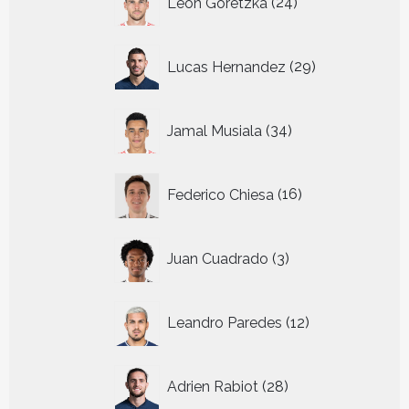
Leon Goretzka
24
producten
29
Lucas Hernandez
29
producten
34
Jamal Musiala
34
producten
16
Federico Chiesa
16
producten
3
Juan Cuadrado
3
producten
12
Leandro Paredes
12
producten
28
Adrien Rabiot
28
producten