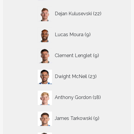
22
Dejan Kulusevski
22
producten
9
Lucas Moura
9
producten
9
Clement Lenglet
9
producten
23
Dwight McNeil
23
producten
18
Anthony Gordon
18
producten
9
James Tarkowski
9
producten