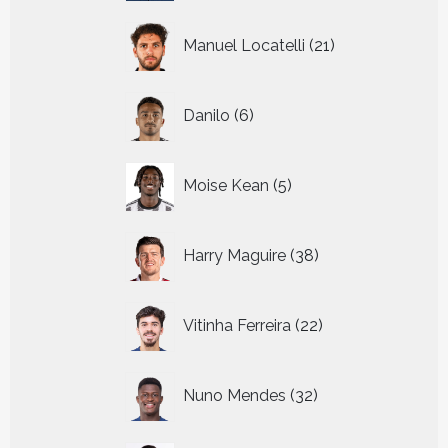
21
Manuel Locatelli
21
producten
6
Danilo
6
producten
5
Moise Kean
5
producten
38
Harry Maguire
38
producten
22
Vitinha Ferreira
22
producten
32
Nuno Mendes
32
producten