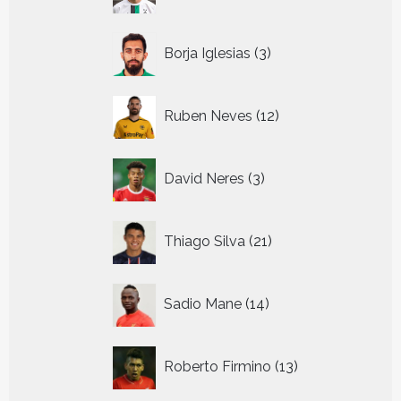
producten
3
Borja Iglesias
3
producten
12
Ruben Neves
12
producten
3
David Neres
3
producten
21
Thiago Silva
21
producten
14
Sadio Mane
14
producten
13
Roberto Firmino
13
producten