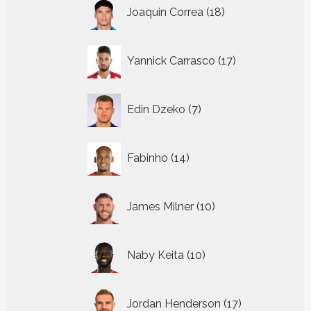
18
Joaquin Correa
18
producten
17
Yannick Carrasco
17
producten
7
Edin Dzeko
7
producten
14
Fabinho
14
producten
10
James Milner
10
producten
10
Naby Keita
10
producten
17
Jordan Henderson
17