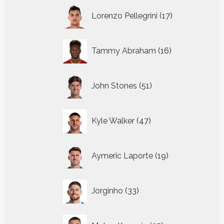
17
Lorenzo Pellegrini
17
producten
16
Tammy Abraham
16
producten
51
John Stones
51
producten
47
Kyle Walker
47
producten
19
Aymeric Laporte
19
producten
33
Jorginho
33
producten
25