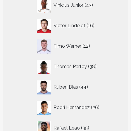
43
Vinicius Junior
43
producten
16
Victor Lindelof
16
producten
12
Timo Werner
12
producten
38
Thomas Partey
38
producten
44
Ruben Dias
44
producten
26
Rodri Hernandez
26
producten
35
Rafael Leao
35