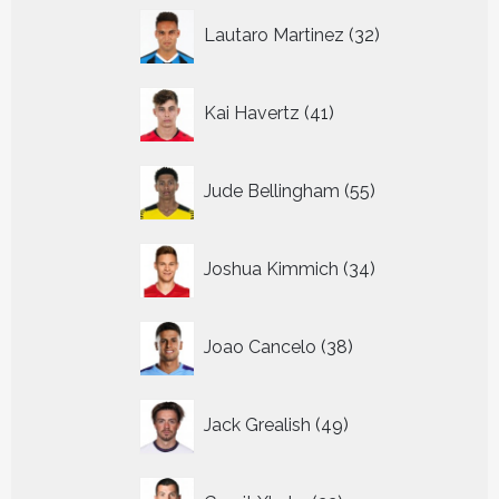
32
Lautaro Martinez
32
producten
41
Kai Havertz
41
producten
55
Jude Bellingham
55
producten
34
Joshua Kimmich
34
producten
38
Joao Cancelo
38
producten
49
Jack Grealish
49
producten
22