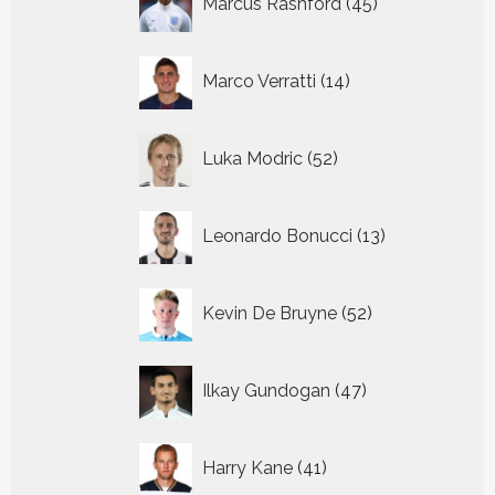
Marcus Rashford
45
producten
14
Marco Verratti
14
producten
52
Luka Modric
52
producten
13
Leonardo Bonucci
13
producten
52
Kevin De Bruyne
52
producten
47
Ilkay Gundogan
47
producten
41
Harry Kane
41
producten