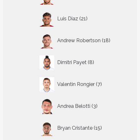
producten
21
Luis Diaz
21
producten
18
Andrew Robertson
18
producten
8
Dimitri Payet
8
producten
7
Valentin Rongier
7
producten
3
Andrea Belotti
3
producten
15
Bryan Cristante
15
producten