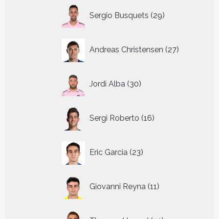
29
Sergio Busquets
29
producten
27
Andreas Christensen
27
producten
30
Jordi Alba
30
producten
16
Sergi Roberto
16
producten
23
Eric Garcia
23
producten
11
Giovanni Reyna
11
producten
14