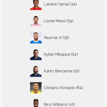
34
Lamine Yamal
34
producten
59
Lionel Messi
59
producten
35
Neymar Jr
35
producten
54
Kylian Mbappe
54
producten
25
Karim Benzema
25
producten
64
Cristiano Ronaldo
64
producten
10
Nico Williams
10
producten