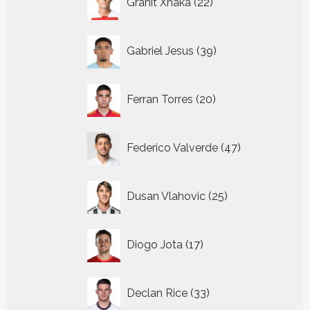
Granit Xhaka
22
producten
39
Gabriel Jesus
39
producten
20
Ferran Torres
20
producten
47
Federico Valverde
47
producten
25
Dusan Vlahovic
25
producten
17
Diogo Jota
17
producten
33
Declan Rice
33
producten