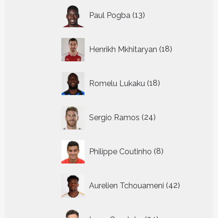
13
Paul Pogba
13
producten
18
Henrikh Mkhitaryan
18
producten
18
Romelu Lukaku
18
producten
24
Sergio Ramos
24
producten
8
Philippe Coutinho
8
producten
42
Aurelien Tchouameni
42
producten
24