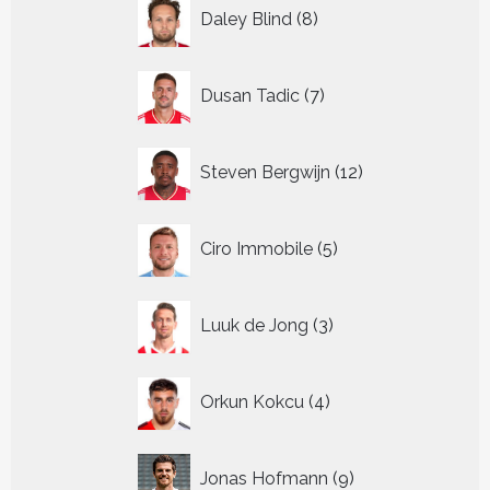
8
Daley Blind
8
producten
7
Dusan Tadic
7
producten
12
Steven Bergwijn
12
producten
5
Ciro Immobile
5
producten
3
Luuk de Jong
3
producten
4
Orkun Kokcu
4
producten
9
Jonas Hofmann
9