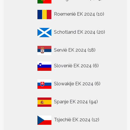
t
producten
10
re
Roemenië EK 2024
10
producten
.
20
Schotland EK 2024
20
producten
n
18
n
Servië EK 2024
18
producten
6
Slovenië EK 2024
6
tpagina
producten
6
Slowakije EK 2024
6
producten
94
Spanje EK 2024
94
producten
12
Tsjechië EK 2024
12
producten