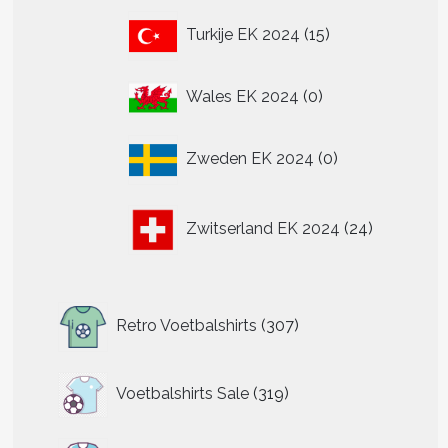
15
Turkije EK 2024
15
producten
t
0
Wales EK 2024
0
producten
re
.
0
Zweden EK 2024
0
producten
24
n
Zwitserland EK 2024
24
producten
n
tpagina
307
Retro Voetbalshirts
307
producten
319
Voetbalshirts Sale
319
producten