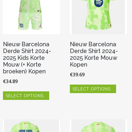
Nieuw Barcelona
Nieuw Barcelona
Derde Shirt 2024-
Derde Shirt 2024-
2025 Kids Korte
2025 Korte Mouw
Mouw (+ Korte
Kopen
broeken) Kopen
€
39.69
€
34.89
Dit
SELECT OPTIONS
product
Dit
heeft
SELECT OPTIONS
product
meerde
heeft
variaties.
meerdere
Deze
variaties.
optie
Deze
kan
optie