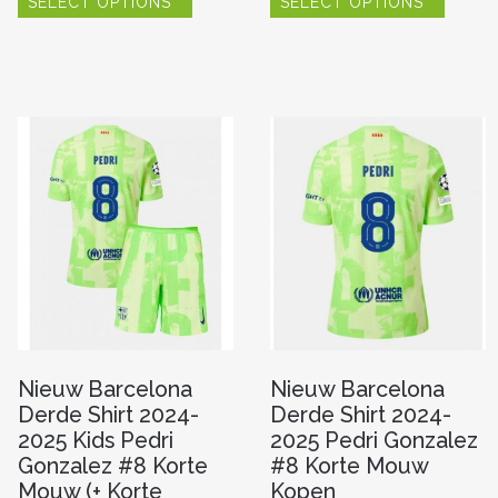
SELECT OPTIONS
SELECT OPTIONS
product
produc
heeft
heeft
meerdere
meerde
variaties.
variaties
re
Deze
Deze
optie
optie
kan
kan
gekozen
gekoze
worden
worde
n
op
op
de
de
productpagina
produc
pagina
Nieuw Barcelona
Nieuw Barcelona
Derde Shirt 2024-
Derde Shirt 2024-
2025 Kids Pedri
2025 Pedri Gonzalez
Gonzalez #8 Korte
#8 Korte Mouw
Mouw (+ Korte
Kopen