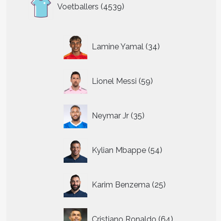
4539
Voetballers
4539
producten
34
Lamine Yamal
34
producten
t
59
Lionel Messi
59
re
producten
.
35
Neymar Jr
35
producten
n
54
n
Kylian Mbappe
54
producten
tpagina
25
Karim Benzema
25
producten
64
Cristiano Ronaldo
64