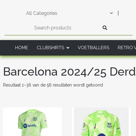
Skip
to
|
content
HOME
CLUBSHIRTS
VOETBALLERS
RETRO 
Barcelona 2024/25 Derd
Gesorteerd
Resultaat 1–36 van de 56 resultaten wordt getoond
op
nieuwste