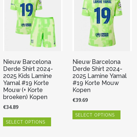
gekoze
kan
worden
gekozen
op
worden
de
op
product
de
productpagina
Nieuw Barcelona
Nieuw Barcelona
Derde Shirt 2024-
Derde Shirt 2024-
2025 Kids Lamine
2025 Lamine Yamal
Yamal #19 Korte
#19 Korte Mouw
Mouw (+ Korte
Kopen
broeken) Kopen
€
39.69
€
34.89
Dit
SELECT OPTIONS
product
Dit
heeft
SELECT OPTIONS
product
meerde
heeft
variaties.
meerdere