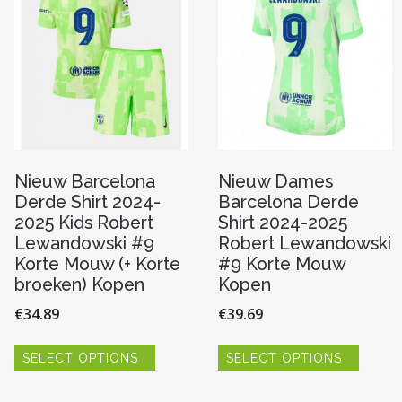
n
gekozen
kan
worden
gekoze
op
worde
de
op
pagina
productpagina
de
produc
Nieuw Barcelona
Nieuw Dames
Derde Shirt 2024-
Barcelona Derde
2025 Kids Robert
Shirt 2024-2025
Lewandowski #9
Robert Lewandowski
Korte Mouw (+ Korte
#9 Korte Mouw
broeken) Kopen
Kopen
€
34.89
€
39.69
Dit
Dit
SELECT OPTIONS
SELECT OPTIONS
product
produc
re
heeft
heeft
meerdere
meerde