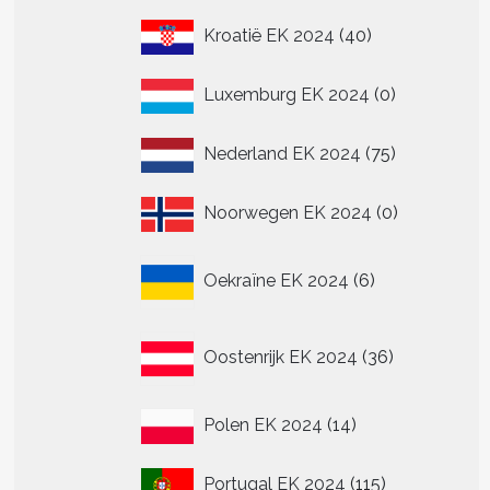
.
40
Kroatië EK 2024
40
producten
0
Luxemburg EK 2024
0
n
producten
n
75
Nederland EK 2024
75
producten
tpagina
0
Noorwegen EK 2024
0
producten
6
Oekraïne EK 2024
6
producten
36
Oostenrijk EK 2024
36
producten
14
Polen EK 2024
14
producten
115
Portugal EK 2024
115