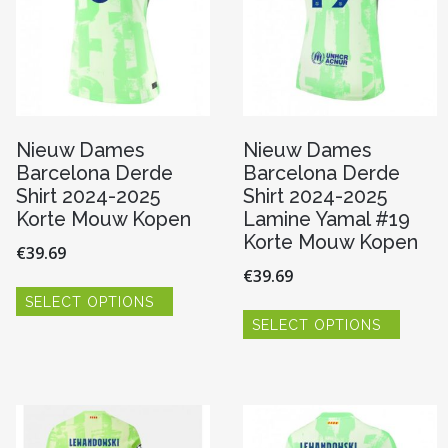
Nieuw Dames
Nieuw Dames
Barcelona Derde
Barcelona Derde
Shirt 2024-2025
Shirt 2024-2025
Korte Mouw Kopen
Lamine Yamal #19
Korte Mouw Kopen
€
39.69
€
39.69
Dit
SELECT OPTIONS
product
Dit
heeft
SELECT OPTIONS
produc
re
meerdere
heeft
variaties.
meerde
Deze
variaties
optie
Deze
kan
optie