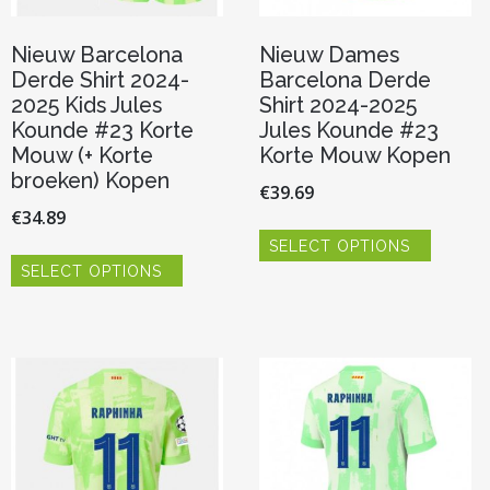
Nieuw Barcelona
Nieuw Dames
Derde Shirt 2024-
Barcelona Derde
2025 Kids Jules
Shirt 2024-2025
Kounde #23 Korte
Jules Kounde #23
Mouw (+ Korte
Korte Mouw Kopen
broeken) Kopen
€
39.69
€
34.89
Dit
SELECT OPTIONS
product
Dit
heeft
SELECT OPTIONS
product
meerde
heeft
variaties.
meerdere
Deze
variaties.
optie
Deze
kan
optie
gekoze
kan
worden
gekozen
op
worden
de
op