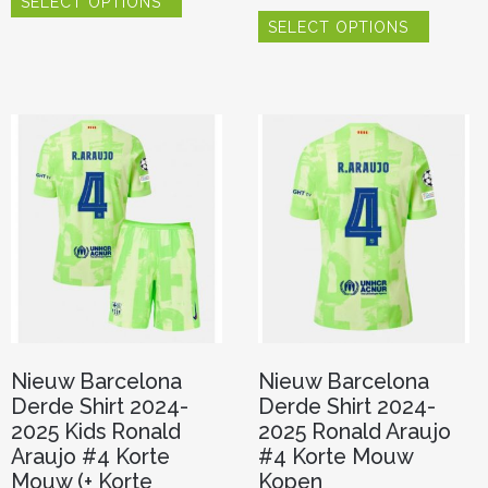
SELECT OPTIONS
product
Dit
heeft
SELECT OPTIONS
product
meerdere
heeft
variaties.
meerde
Deze
variaties.
optie
Deze
kan
optie
gekozen
kan
worden
gekoze
op
worden
de
op
productpagina
de
product
Nieuw Barcelona
Nieuw Barcelona
Derde Shirt 2024-
Derde Shirt 2024-
2025 Kids Ronald
2025 Ronald Araujo
Araujo #4 Korte
#4 Korte Mouw
Mouw (+ Korte
Kopen