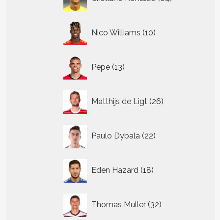
producten
10
Nico Williams
10
producten
13
Pepe
13
producten
26
Matthijs de Ligt
26
producten
t
22
Paulo Dybala
22
producten
re
.
18
Eden Hazard
18
producten
n
32
Thomas Muller
32
n
producten