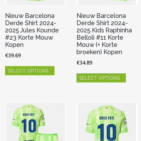
Nieuw Barcelona
Nieuw Barcelona
Derde Shirt 2024-
Derde Shirt 2024-
2025 Jules Kounde
2025 Kids Raphinha
#23 Korte Mouw
Belloli #11 Korte
Kopen
Mouw (+ Korte
broeken) Kopen
€
39.69
€
34.89
Dit
SELECT OPTIONS
product
Dit
heeft
SELECT OPTIONS
produc
re
meerdere
heeft
variaties.
meerde
Deze
variaties
optie
Deze
kan
optie
n
gekozen
kan
worden
gekoze
op
worde
de
op