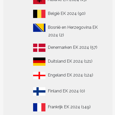
producten
90
België EK 2024
90
producten
Bosnië en Herzegovina EK
2
2024
2
producten
57
Denemarken EK 2024
57
producte
121
Duitsland EK 2024
121
producten
124
Engeland EK 2024
124
producten
t
0
Finland EK 2024
0
producten
re
.
149
Frankrijk EK 2024
149
producten