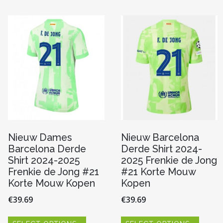
variaties.
variaties
Deze
Deze
optie
optie
n
kan
kan
gekozen
gekoze
worden
worde
op
op
pagina
de
de
productpagina
produc
Nieuw Dames
Nieuw Barcelona
Barcelona Derde
Derde Shirt 2024-
Shirt 2024-2025
2025 Frenkie de Jong
Frenkie de Jong #21
#21 Korte Mouw
Korte Mouw Kopen
Kopen
€
39.69
€
39.69
Dit
Dit