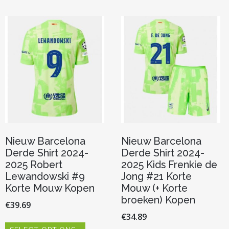
Deze
variaties.
optie
Deze
kan
optie
gekoze
kan
worden
gekozen
op
worden
de
op
product
de
productpagina
Nieuw Barcelona
Nieuw Barcelona
Derde Shirt 2024-
Derde Shirt 2024-
2025 Robert
2025 Kids Frenkie de
Lewandowski #9
Jong #21 Korte
Korte Mouw Kopen
Mouw (+ Korte
broeken) Kopen
€
39.69
€
34.89
Dit