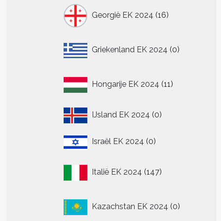
16
n
Georgië EK 2024
16
producten
n
0
Griekenland EK 2024
0
tpagina
producten
11
Hongarije EK 2024
11
producten
0
IJsland EK 2024
0
producten
0
Israël EK 2024
0
producten
147
Italië EK 2024
147
producten
t
0
Kazachstan EK 2024
0
producten
re