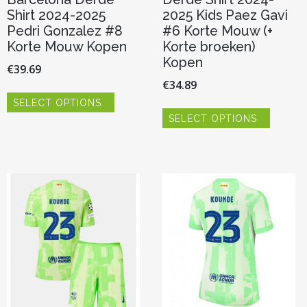
Shirt 2024-2025
2025 Kids Paez Gavi
Pedri Gonzalez #8
#6 Korte Mouw (+
Korte Mouw Kopen
Korte broeken)
Kopen
€
39.69
€
34.89
Dit
SELECT OPTIONS
product
Dit
heeft
SELECT OPTIONS
product
meerdere
heeft
variaties.
meerde
Deze
variaties.
optie
Deze
kan
optie
gekozen
kan
worden
gekoze
op
worden
de
op
productpagina
de
product