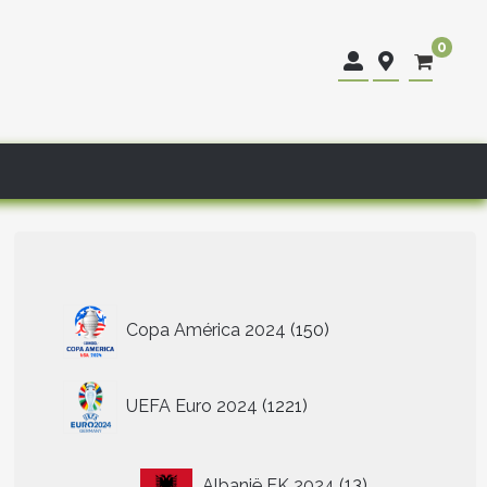
0
150
Copa América 2024
150
producten
1221
UEFA Euro 2024
1221
producten
13
Albanië EK 2024
13