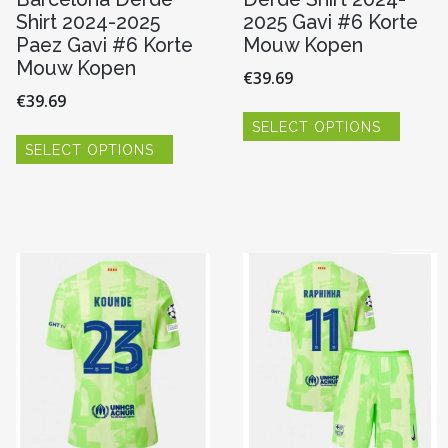
Shirt 2024-2025
2025 Gavi #6 Korte
Paez Gavi #6 Korte
Mouw Kopen
Mouw Kopen
€
39.69
€
39.69
Dit
SELECT OPTIONS
produc
Dit
heeft
SELECT OPTIONS
product
meerde
heeft
variaties
meerdere
Deze
variaties.
re
optie
Deze
kan
optie
gekoze
kan
worde
gekozen
op
worden
n
de
op
produc
de
productpagina
pagina