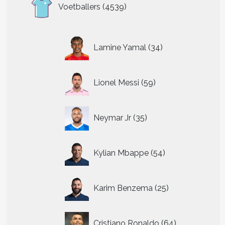
4539
Voetballers
4539
producten
34
Lamine Yamal
34
producten
59
Lionel Messi
59
producten
35
Neymar Jr
35
producten
54
Kylian Mbappe
54
producten
25
Karim Benzema
25
producten
64
Cristiano Ronaldo
64