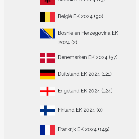
producten
90
België EK 2024
90
producten
Bosnië en Herzegovina EK
2
2024
2
producten
57
Denemarken EK 2024
57
producte
121
Duitsland EK 2024
121
producten
124
Engeland EK 2024
124
producten
0
Finland EK 2024
0
producten
149
Frankrijk EK 2024
149
producten