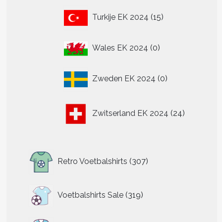
15
Turkije EK 2024
15
producten
0
Wales EK 2024
0
producten
0
Zweden EK 2024
0
producten
24
Zwitserland EK 2024
24
producten
307
Retro Voetbalshirts
307
producten
319
Voetbalshirts Sale
319
producten