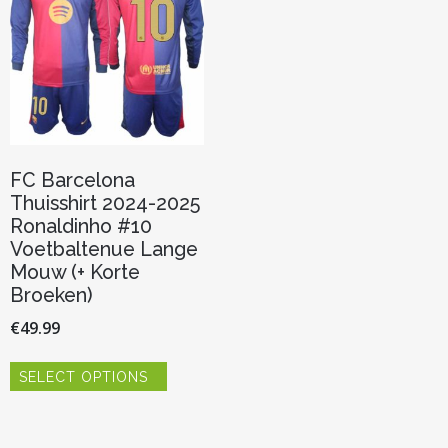
FC Barcelona
Thuisshirt 2024-2025
Ronaldinho #10
Voetbaltenue Lange
Mouw (+ Korte
Broeken)
€
49.99
Dit
SELECT OPTIONS
product
heeft
meerdere
variaties.