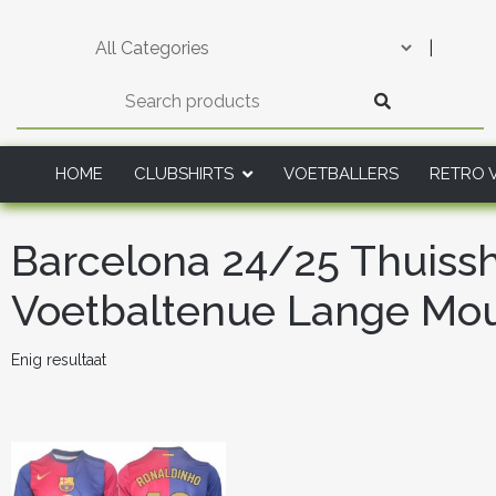
Skip
to
|
content
HOME
CLUBSHIRTS
VOETBALLERS
RETRO 
Barcelona 24/25 Thuissh
Voetbaltenue Lange M
Enig resultaat