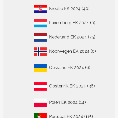
40
Kroatië EK 2024
40
producten
0
Luxemburg EK 2024
0
producten
75
Nederland EK 2024
75
producten
0
Noorwegen EK 2024
0
producten
6
Oekraïne EK 2024
6
producten
36
Oostenrijk EK 2024
36
producten
14
Polen EK 2024
14
producten
115
Portugal EK 2024
115