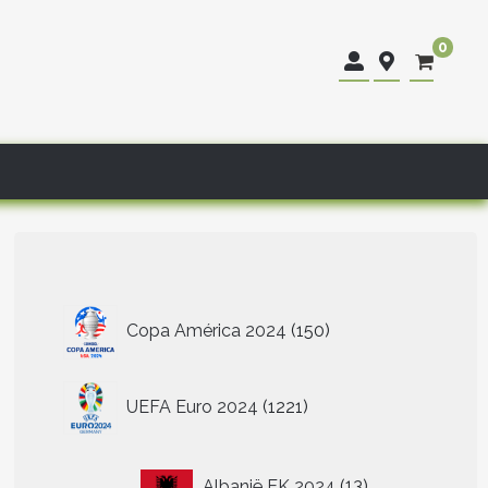
0
150
Copa América 2024
150
producten
1221
UEFA Euro 2024
1221
producten
13
Albanië EK 2024
13