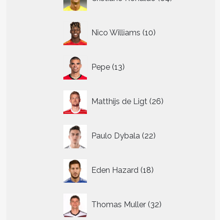
producten
10
Nico Williams
10
producten
13
Pepe
13
producten
26
Matthijs de Ligt
26
producten
22
Paulo Dybala
22
producten
18
Eden Hazard
18
producten
32
Thomas Muller
32
producten