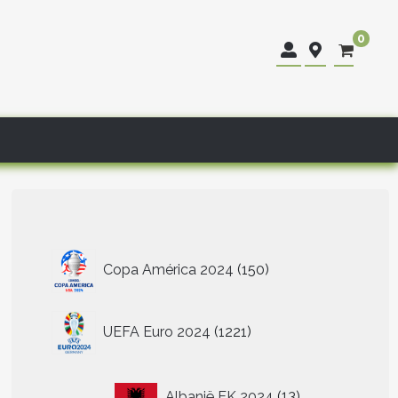
0
150
Copa América 2024
150
producten
1221
UEFA Euro 2024
1221
producten
13
Albanië EK 2024
13