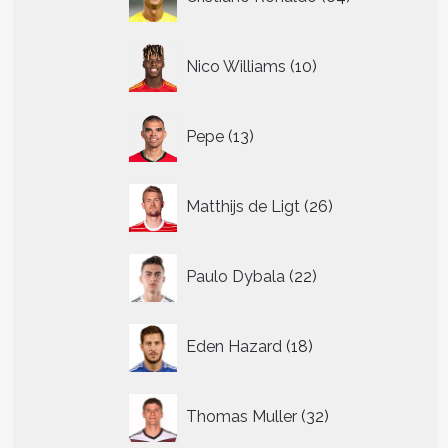
producten
10
Nico Williams
10
producten
13
Pepe
13
producten
26
Matthijs de Ligt
26
producten
22
Paulo Dybala
22
producten
18
Eden Hazard
18
producten
32
Thomas Muller
32
producten