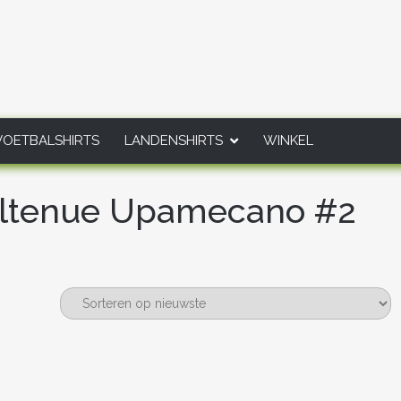
VOETBALSHIRTS
LANDENSHIRTS
WINKEL
altenue Upamecano #2