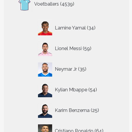
4539
Voetballers
4539
producten
34
Lamine Yamal
34
producten
59
Lionel Messi
59
producten
35
Neymar Jr
35
producten
54
Kylian Mbappe
54
producten
25
Karim Benzema
25
producten
64
Cristiano Ronaldo
64