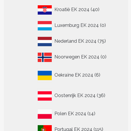
40
Kroatië EK 2024
40
producten
0
Luxemburg EK 2024
0
producten
75
Nederland EK 2024
75
producten
0
Noorwegen EK 2024
0
producten
6
Oekraïne EK 2024
6
producten
36
Oostenrijk EK 2024
36
producten
14
Polen EK 2024
14
producten
115
Portugal EK 2024
115