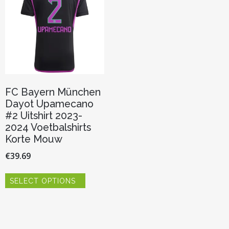
FC Bayern München
Dayot Upamecano
#2 Uitshirt 2023-
2024 Voetbalshirts
Korte Mouw
€
39.69
Dit
SELECT OPTIONS
product
heeft
meerdere
variaties.
Deze