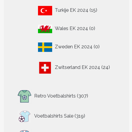
15
Turkije EK 2024
15
producten
0
Wales EK 2024
0
producten
0
Zweden EK 2024
0
producten
24
Zwitserland EK 2024
24
producten
307
Retro Voetbalshirts
307
producten
319
Voetbalshirts Sale
319
producten