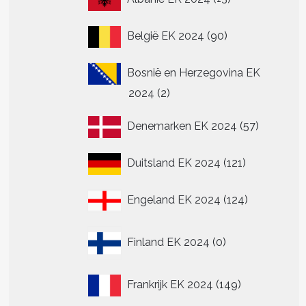
producten
90
België EK 2024
90
producten
Bosnië en Herzegovina EK
2
2024
2
producten
57
Denemarken EK 2024
57
producte
121
Duitsland EK 2024
121
producten
124
Engeland EK 2024
124
producten
0
Finland EK 2024
0
producten
149
Frankrijk EK 2024
149
producten