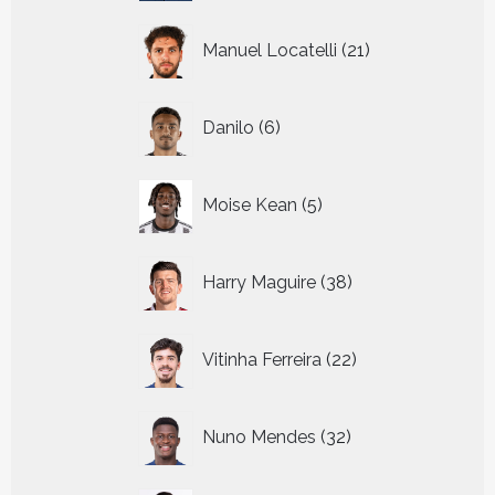
21
Manuel Locatelli
21
producten
6
Danilo
6
producten
5
Moise Kean
5
producten
38
Harry Maguire
38
producten
22
Vitinha Ferreira
22
producten
32
Nuno Mendes
32
producten