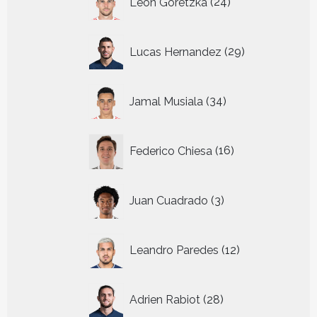
Leon Goretzka
24
producten
29
Lucas Hernandez
29
producten
34
Jamal Musiala
34
producten
16
Federico Chiesa
16
producten
3
Juan Cuadrado
3
producten
12
Leandro Paredes
12
producten
28
Adrien Rabiot
28
producten