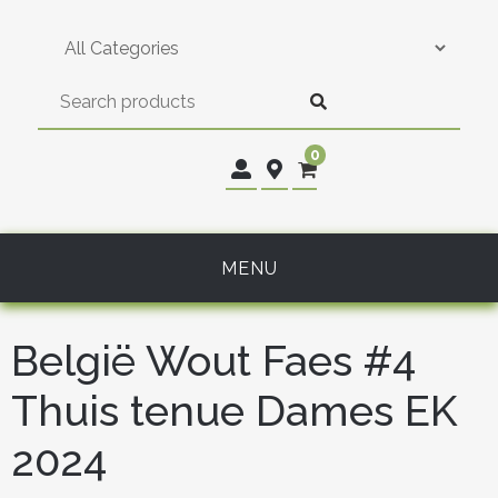
Skip
to
content
0
MENU
België Wout Faes #4
Thuis tenue Dames EK
2024