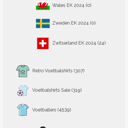
0
Wales EK 2024
0
producten
0
Zweden EK 2024
0
producten
24
Zwitserland EK 2024
24
producten
307
Retro Voetbalshirts
307
producten
319
Voetbalshirts Sale
319
producten
4539
Voetballers
4539
producten