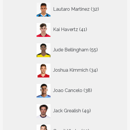
32
Lautaro Martinez
32
producten
41
Kai Havertz
41
producten
55
Jude Bellingham
55
producten
34
Joshua Kimmich
34
producten
38
Joao Cancelo
38
producten
49
Jack Grealish
49
producten
22