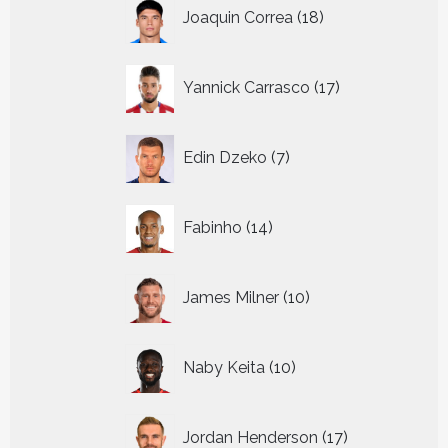
18
Joaquin Correa
18
producten
17
Yannick Carrasco
17
producten
7
Edin Dzeko
7
producten
14
Fabinho
14
producten
10
James Milner
10
producten
10
Naby Keita
10
producten
17
Jordan Henderson
17