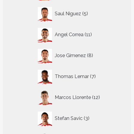
5
Saul Niguez
5
producten
11
Angel Correa
11
producten
8
Jose Gimenez
8
producten
7
Thomas Lemar
7
producten
12
Marcos Llorente
12
producten
3
Stefan Savic
3
producten