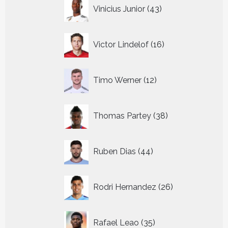
43
Vinicius Junior
43
producten
16
Victor Lindelof
16
producten
12
Timo Werner
12
producten
38
Thomas Partey
38
producten
44
Ruben Dias
44
producten
26
Rodri Hernandez
26
producten
35
Rafael Leao
35