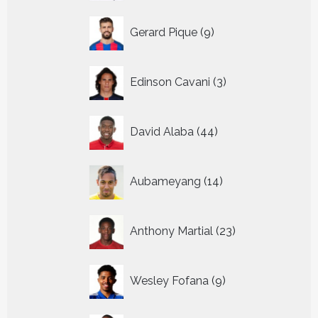
9
Gerard Pique
9
producten
3
Edinson Cavani
3
producten
44
David Alaba
44
producten
14
Aubameyang
14
producten
23
Anthony Martial
23
producten
9
Wesley Fofana
9
producten