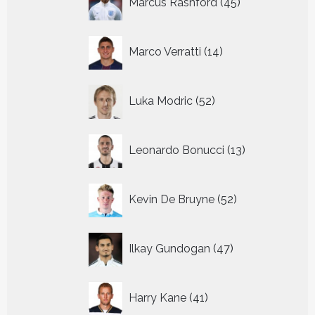
Marcus Rashford
45
producten
14
Marco Verratti
14
producten
52
Luka Modric
52
producten
13
Leonardo Bonucci
13
producten
52
Kevin De Bruyne
52
producten
47
Ilkay Gundogan
47
producten
41
Harry Kane
41
producten