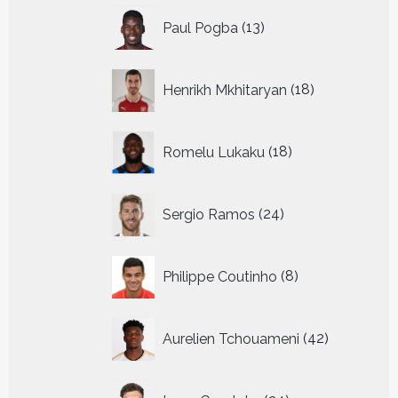
13
Paul Pogba
13
producten
18
Henrikh Mkhitaryan
18
producten
18
Romelu Lukaku
18
producten
24
Sergio Ramos
24
producten
8
Philippe Coutinho
8
producten
42
Aurelien Tchouameni
42
producten
24