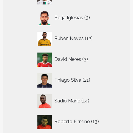
producten
3
Borja Iglesias
3
producten
12
Ruben Neves
12
producten
3
David Neres
3
producten
21
Thiago Silva
21
producten
14
Sadio Mane
14
producten
13
Roberto Firmino
13
producten