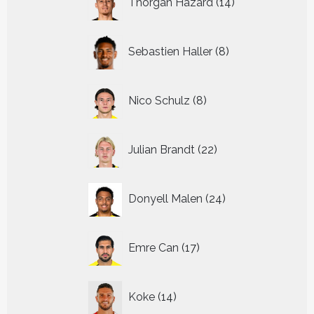
Thorgan Hazard
14
producten
8
Sebastien Haller
8
producten
8
Nico Schulz
8
producten
22
Julian Brandt
22
producten
24
Donyell Malen
24
producten
17
Emre Can
17
producten
14
Koke
14
producten