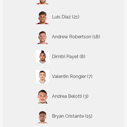
producten
21
Luis Diaz
21
producten
18
Andrew Robertson
18
producten
8
Dimitri Payet
8
producten
7
Valentin Rongier
7
producten
3
Andrea Belotti
3
producten
15
Bryan Cristante
15
producten