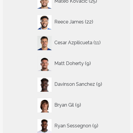
Mateo Kovacic
25
producten
22
Reece James
22
producten
11
Cesar Azpilicueta
11
producten
9
Matt Doherty
9
producten
9
Davinson Sanchez
9
producten
9
Bryan Gil
9
producten
9
Ryan Sessegnon
9
producten