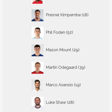
producten
18
Presnel Kimpembe
18
producten
52
Phil Foden
52
producten
29
Mason Mount
29
producten
39
Martin Odegaard
39
producten
19
Marco Asensio
19
producten
28
Luke Shaw
28
producten