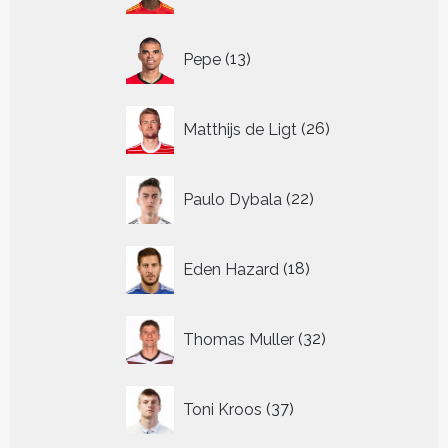
13
Pepe
13
producten
26
Matthijs de Ligt
26
producten
22
Paulo Dybala
22
producten
18
Eden Hazard
18
producten
32
Thomas Muller
32
producten
37
Toni Kroos
37
producten