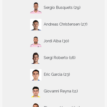
29
Sergio Busquets
29
producten
27
Andreas Christensen
27
producten
30
Jordi Alba
30
producten
16
Sergi Roberto
16
producten
23
Eric Garcia
23
producten
11
Giovanni Reyna
11
producten
14