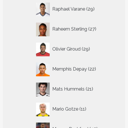
29
Raphael Varane
29
producten
27
Raheem Sterling
27
producten
29
Olivier Giroud
29
producten
22
Memphis Depay
22
producten
21
Mats Hummels
21
producten
11
Mario Gotze
11
producten
45