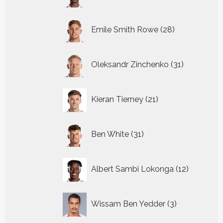
producten
28
Emile Smith Rowe
28
producten
31
Oleksandr Zinchenko
31
producten
21
Kieran Tierney
21
producten
31
Ben White
31
producten
12
Albert Sambi Lokonga
12
producte
3
Wissam Ben Yedder
3
producten