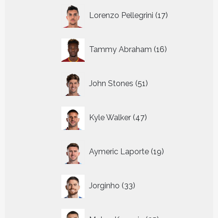
17
Lorenzo Pellegrini
17
producten
16
Tammy Abraham
16
producten
51
John Stones
51
producten
47
Kyle Walker
47
producten
19
Aymeric Laporte
19
producten
33
Jorginho
33
producten
25