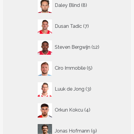
8
Daley Blind
8
producten
7
Dusan Tadic
7
producten
12
Steven Bergwijn
12
producten
5
Ciro Immobile
5
producten
3
Luuk de Jong
3
producten
4
Orkun Kokcu
4
producten
9
Jonas Hofmann
9