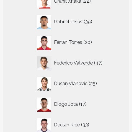
Granit Xhaka
22
producten
39
Gabriel Jesus
39
producten
20
Ferran Torres
20
producten
47
Federico Valverde
47
producten
25
Dusan Vlahovic
25
producten
17
Diogo Jota
17
producten
33
Declan Rice
33
producten