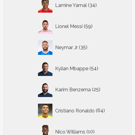
34
Lamine Yamal
34
producten
59
Lionel Messi
59
producten
35
Neymar Jr
35
producten
54
Kylian Mbappe
54
producten
25
Karim Benzema
25
producten
64
Cristiano Ronaldo
64
producten
10
Nico Williams
10
producten