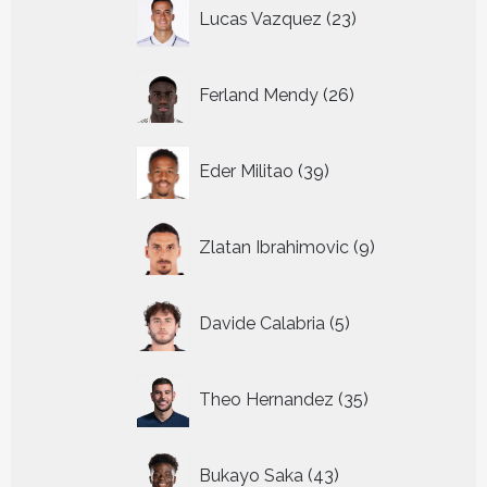
23
Lucas Vazquez
23
producten
26
Ferland Mendy
26
producten
39
Eder Militao
39
producten
9
Zlatan Ibrahimovic
9
producten
5
Davide Calabria
5
producten
35
Theo Hernandez
35
producten
43
Bukayo Saka
43