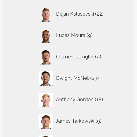
22
Dejan Kulusevski
22
producten
9
Lucas Moura
9
producten
9
Clement Lenglet
9
producten
23
Dwight McNeil
23
producten
18
Anthony Gordon
18
producten
9
James Tarkowski
9
producten