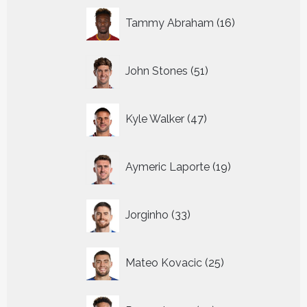
16
Tammy Abraham
16
producten
51
John Stones
51
producten
47
Kyle Walker
47
producten
19
Aymeric Laporte
19
producten
33
Jorginho
33
producten
25
Mateo Kovacic
25
producten
22