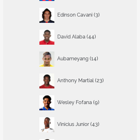
3
Edinson Cavani
3
producten
44
David Alaba
44
producten
14
Aubameyang
14
producten
23
Anthony Martial
23
producten
9
Wesley Fofana
9
producten
43
Vinicius Junior
43
producten