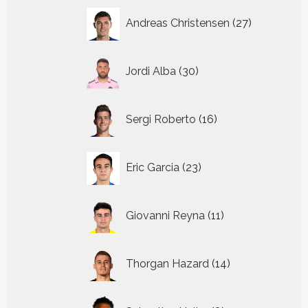
27
Andreas Christensen
27
producten
30
Jordi Alba
30
producten
16
Sergi Roberto
16
producten
23
Eric Garcia
23
producten
11
Giovanni Reyna
11
producten
14
Thorgan Hazard
14
producten
8