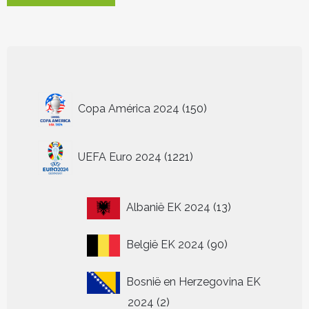
heeft
meerdere
variaties.
Deze
optie
kan
150
gekozen
Copa América 2024
150
worden
producten
op
de
1221
UEFA Euro 2024
1221
productpagina
producten
13
Albanië EK 2024
13
producten
90
België EK 2024
90
producten
Bosnië en Herzegovina EK
2
2024
2