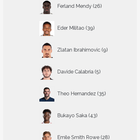
26
Ferland Mendy
26
producten
39
Eder Militao
39
producten
9
Zlatan Ibrahimovic
9
producten
5
Davide Calabria
5
producten
35
Theo Hernandez
35
producten
43
Bukayo Saka
43
producten
28
Emile Smith Rowe
28