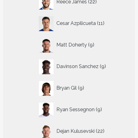
Reece James
22
producten
11
Cesar Azpilicueta
11
producten
9
Matt Doherty
9
producten
9
Davinson Sanchez
9
producten
9
Bryan Gil
9
producten
9
Ryan Sessegnon
9
producten
22
Dejan Kulusevski
22
producten