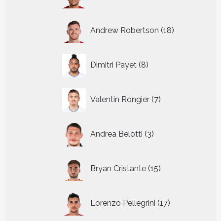
producten
18
Andrew Robertson
18
producten
8
Dimitri Payet
8
producten
7
Valentin Rongier
7
producten
3
Andrea Belotti
3
producten
15
Bryan Cristante
15
producten
17
Lorenzo Pellegrini
17
producten