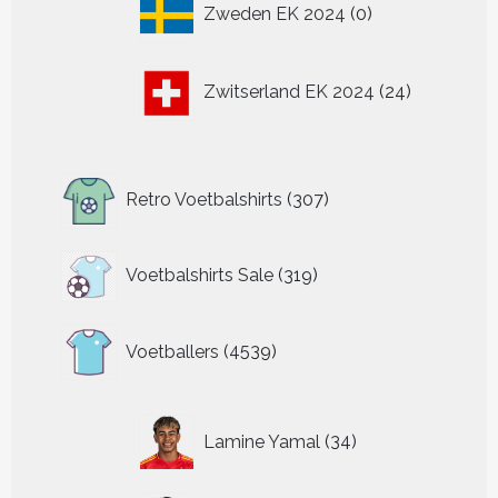
Zweden EK 2024
0
producten
24
Zwitserland EK 2024
24
producten
307
Retro Voetbalshirts
307
producten
319
Voetbalshirts Sale
319
producten
4539
Voetballers
4539
producten
34
Lamine Yamal
34
producten