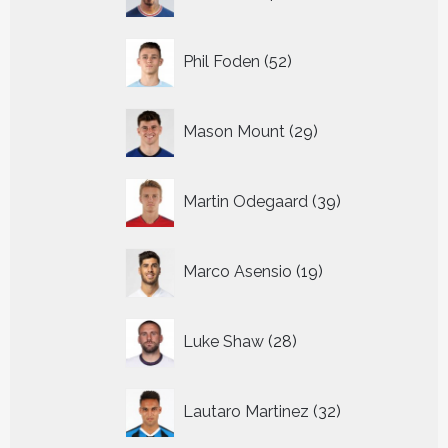
producten
52
Phil Foden
52
producten
29
Mason Mount
29
producten
39
Martin Odegaard
39
producten
19
Marco Asensio
19
producten
28
Luke Shaw
28
producten
32
Lautaro Martinez
32
producten