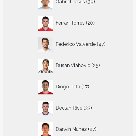
Gabriel Jesus
39
producten
20
Ferran Torres
20
producten
47
Federico Valverde
47
producten
25
Dusan Vlahovic
25
producten
17
Diogo Jota
17
producten
33
Declan Rice
33
producten
27
Darwin Nunez
27
producten