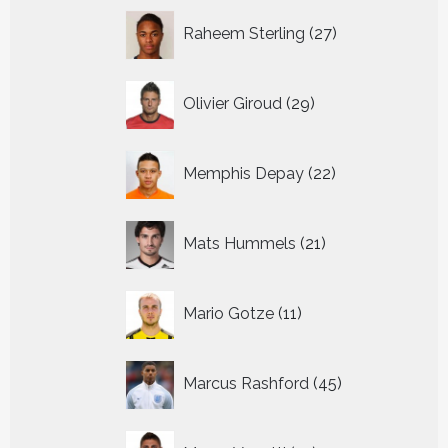
27
Raheem Sterling
27
producten
29
Olivier Giroud
29
producten
22
Memphis Depay
22
producten
21
Mats Hummels
21
producten
11
Mario Gotze
11
producten
45
Marcus Rashford
45
producten
14