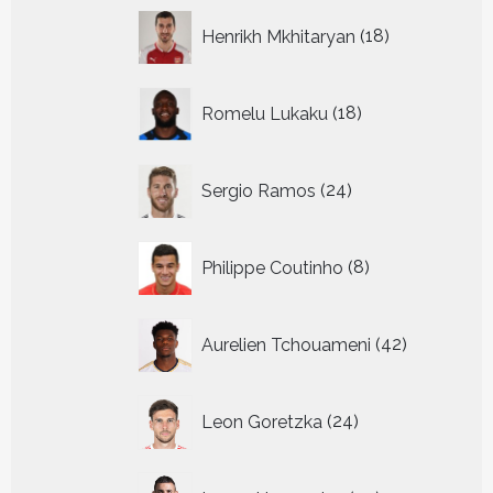
18
Henrikh Mkhitaryan
18
producten
18
Romelu Lukaku
18
producten
24
Sergio Ramos
24
producten
8
Philippe Coutinho
8
producten
42
Aurelien Tchouameni
42
producten
24
Leon Goretzka
24
producten
29