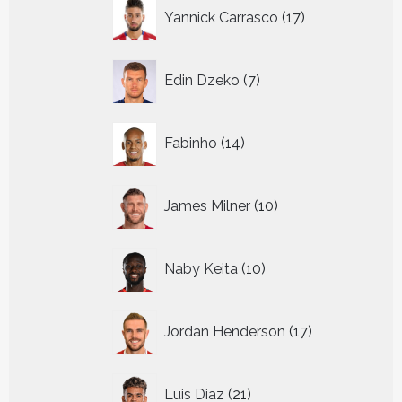
17
Yannick Carrasco
17
producten
7
Edin Dzeko
7
producten
14
Fabinho
14
producten
10
James Milner
10
producten
10
Naby Keita
10
producten
17
Jordan Henderson
17
producten
21
Luis Diaz
21