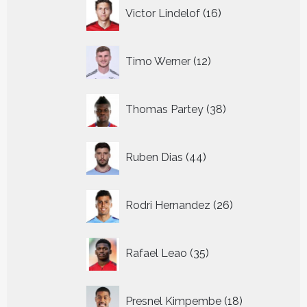
16
Victor Lindelof
16
producten
12
Timo Werner
12
producten
38
Thomas Partey
38
producten
44
Ruben Dias
44
producten
26
Rodri Hernandez
26
producten
35
Rafael Leao
35
producten
18
Presnel Kimpembe
18