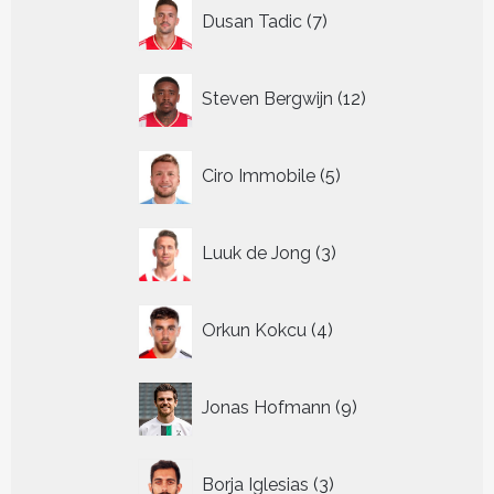
7
Dusan Tadic
7
producten
12
Steven Bergwijn
12
producten
5
Ciro Immobile
5
producten
3
Luuk de Jong
3
producten
4
Orkun Kokcu
4
producten
9
Jonas Hofmann
9
producten
3
Borja Iglesias
3