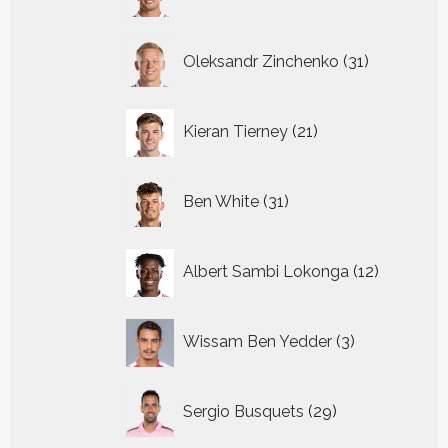
producten
31
Oleksandr Zinchenko
31
producten
21
Kieran Tierney
21
producten
31
Ben White
31
producten
12
Albert Sambi Lokonga
12
producte
3
Wissam Ben Yedder
3
producten
29
Sergio Busquets
29
producten