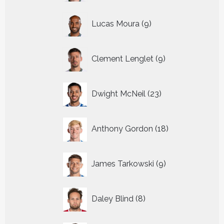
9
Lucas Moura
9
producten
9
Clement Lenglet
9
producten
23
Dwight McNeil
23
producten
18
Anthony Gordon
18
producten
9
James Tarkowski
9
producten
8
Daley Blind
8
producten