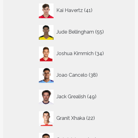
41
Kai Havertz
41
producten
55
Jude Bellingham
55
producten
34
Joshua Kimmich
34
producten
38
Joao Cancelo
38
producten
49
Jack Grealish
49
producten
22
Granit Xhaka
22
producten
39