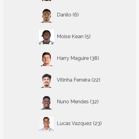
6
Danilo
6
producten
5
Moise Kean
5
producten
38
Harry Maguire
38
producten
22
Vitinha Ferreira
22
producten
32
Nuno Mendes
32
producten
23
Lucas Vazquez
23
producten