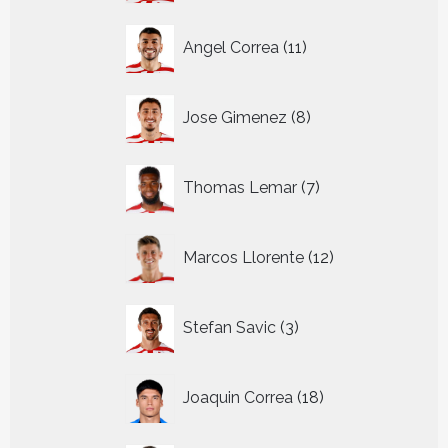
11
Angel Correa
11
producten
8
Jose Gimenez
8
producten
7
Thomas Lemar
7
producten
12
Marcos Llorente
12
producten
3
Stefan Savic
3
producten
18
Joaquin Correa
18
producten