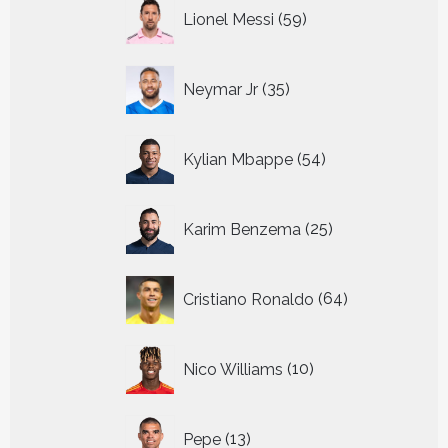
59
Lionel Messi
59
producten
35
Neymar Jr
35
producten
54
Kylian Mbappe
54
producten
25
Karim Benzema
25
producten
64
Cristiano Ronaldo
64
producten
10
Nico Williams
10
producten
13
Pepe
13