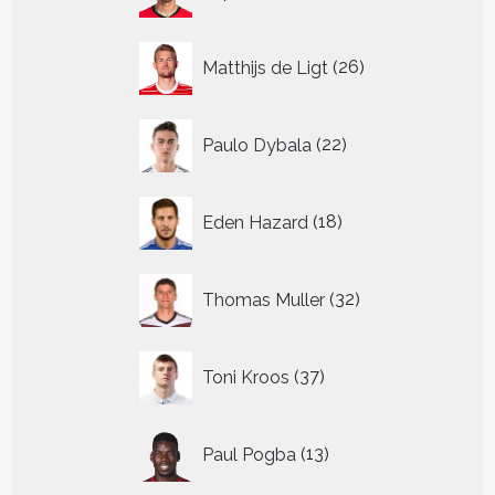
producten
26
Matthijs de Ligt
26
producten
22
Paulo Dybala
22
producten
18
Eden Hazard
18
producten
32
Thomas Muller
32
producten
37
Toni Kroos
37
producten
13
Paul Pogba
13
producten