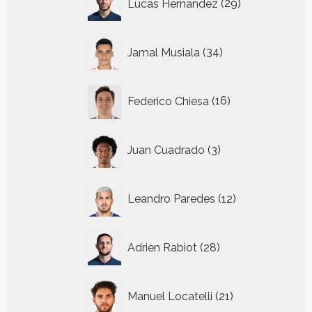
Lucas Hernandez
29
producten
34
Jamal Musiala
34
producten
16
Federico Chiesa
16
producten
3
Juan Cuadrado
3
producten
12
Leandro Paredes
12
producten
28
Adrien Rabiot
28
producten
21
Manuel Locatelli
21
producten