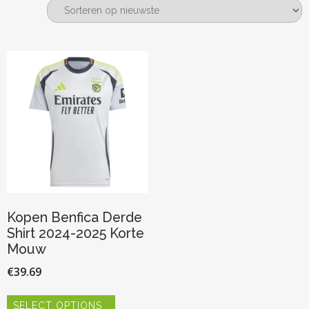
Kopen Benfica Derde
Shirt 2024-2025 Korte
Mouw
€
39.69
Dit
SELECT OPTIONS
product