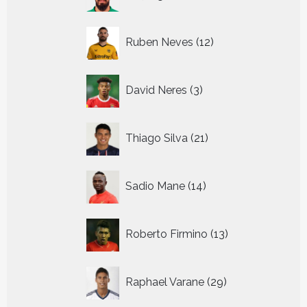
producten
12
Ruben Neves
12
producten
3
David Neres
3
producten
21
Thiago Silva
21
producten
14
Sadio Mane
14
producten
13
Roberto Firmino
13
producten
29
Raphael Varane
29
producten