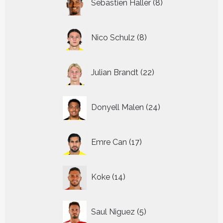
Sebastien Haller
8
producten
8
Nico Schulz
8
producten
22
Julian Brandt
22
producten
24
Donyell Malen
24
producten
17
Emre Can
17
producten
14
Koke
14
producten
5
Saul Niguez
5
producten