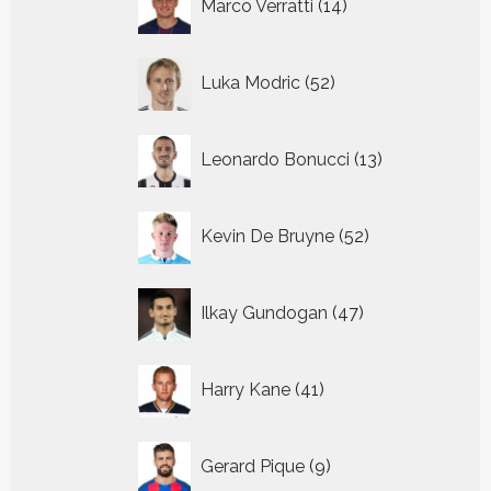
Marco Verratti
14
producten
52
Luka Modric
52
producten
13
Leonardo Bonucci
13
producten
52
Kevin De Bruyne
52
producten
47
Ilkay Gundogan
47
producten
41
Harry Kane
41
producten
9
Gerard Pique
9
producten