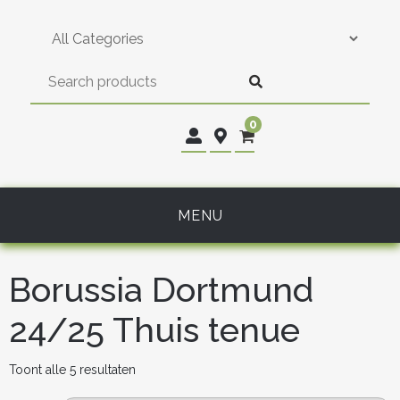
Skip
to
content
0
MENU
Borussia Dortmund
24/25 Thuis tenue
Gesorteerd
Toont alle 5 resultaten
op