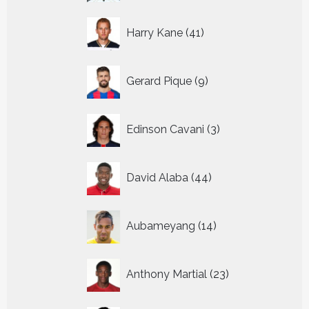
41
Harry Kane
41
producten
9
Gerard Pique
9
producten
3
Edinson Cavani
3
producten
44
David Alaba
44
producten
14
Aubameyang
14
producten
23
Anthony Martial
23
producten