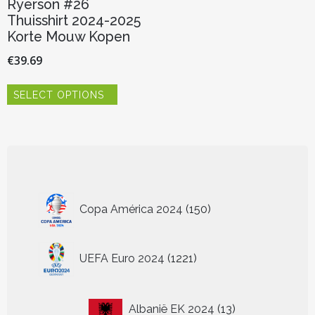
Ryerson #26
Thuisshirt 2024-2025
Korte Mouw Kopen
€
39.69
Dit
SELECT OPTIONS
product
heeft
meerdere
variaties.
Deze
optie
kan
150
gekozen
Copa América 2024
150
worden
producten
op
de
1221
UEFA Euro 2024
1221
productpagina
producten
13
Albanië EK 2024
13