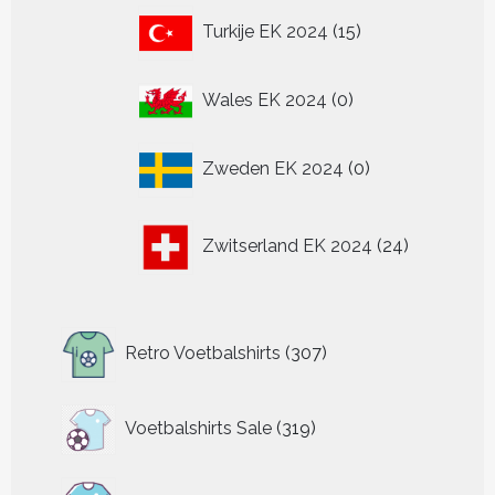
15
Turkije EK 2024
15
producten
0
Wales EK 2024
0
producten
0
Zweden EK 2024
0
producten
24
Zwitserland EK 2024
24
producten
307
Retro Voetbalshirts
307
producten
319
Voetbalshirts Sale
319
producten
4539