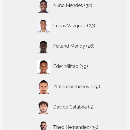
32
Nuno Mendes
32
producten
23
Lucas Vazquez
23
producten
26
Ferland Mendy
26
producten
39
Eder Militao
39
producten
9
Zlatan Ibrahimovic
9
producten
5
Davide Calabria
5
producten
35
Theo Hernandez
35