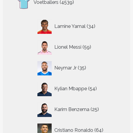
Voetballers
4539
producten
34
Lamine Yamal
34
producten
59
Lionel Messi
59
producten
35
Neymar Jr
35
producten
54
Kylian Mbappe
54
producten
25
Karim Benzema
25
producten
64
Cristiano Ronaldo
64