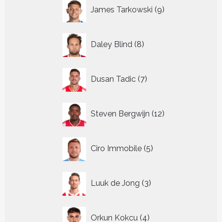
9
James Tarkowski
9
producten
8
Daley Blind
8
producten
7
Dusan Tadic
7
producten
12
Steven Bergwijn
12
producten
5
Ciro Immobile
5
producten
3
Luuk de Jong
3
producten
4
Orkun Kokcu
4