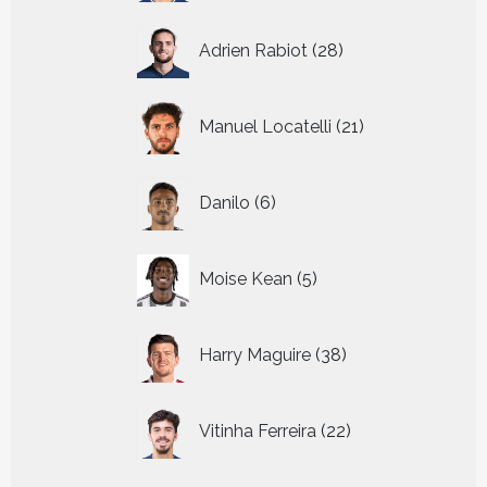
28
Adrien Rabiot
28
producten
21
Manuel Locatelli
21
producten
6
Danilo
6
producten
5
Moise Kean
5
producten
38
Harry Maguire
38
producten
22
Vitinha Ferreira
22
producten