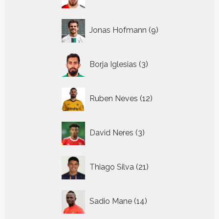
producten
9
Jonas Hofmann
9
producten
3
Borja Iglesias
3
producten
12
Ruben Neves
12
producten
3
David Neres
3
producten
21
Thiago Silva
21
producten
14
Sadio Mane
14
producten