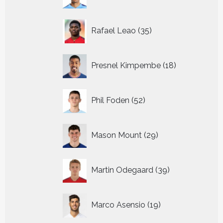
producten
35
Rafael Leao
35
producten
18
Presnel Kimpembe
18
producten
52
Phil Foden
52
producten
29
Mason Mount
29
producten
39
Martin Odegaard
39
producten
19
Marco Asensio
19
producten