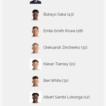
producten
43
Bukayo Saka
43
producten
28
Emile Smith Rowe
28
producten
31
Oleksandr Zinchenko
31
producten
21
Kieran Tierney
21
producten
31
Ben White
31
producten
12
Albert Sambi Lokonga
12
producte