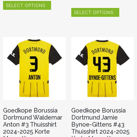
SELECT OPTIONS
product
Dit
heeft
SELECT OPTIONS
product
meerdere
heeft
variaties.
meerder
Deze
variaties.
optie
Deze
kan
optie
gekozen
kan
worden
gekozen
op
worden
de
op
productpagina
de
productp
Goedkope Borussia
Goedkope Borussia
Dortmund Waldemar
Dortmund Jamie
Anton #3 Thuisshirt
Bynoe-Gittens #43
2024-2025 Korte
Thuisshirt 2024-2025