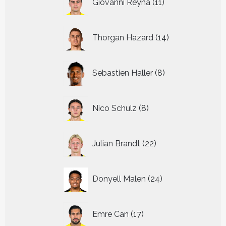
Giovanni Reyna
11
producten
14
Thorgan Hazard
14
producten
8
Sebastien Haller
8
producten
8
Nico Schulz
8
producten
22
Julian Brandt
22
producten
24
Donyell Malen
24
producten
17
Emre Can
17
producten