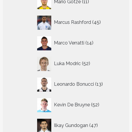
Mario Gotze
11
producten
45
Marcus Rashford
45
producten
14
Marco Verratti
14
producten
52
Luka Modric
52
producten
13
Leonardo Bonucci
13
producten
52
Kevin De Bruyne
52
producten
47
Ilkay Gundogan
47
producten