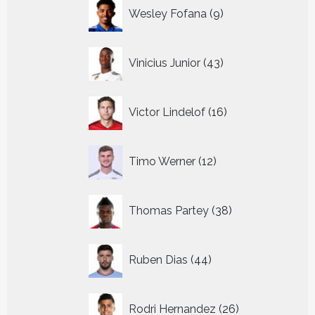
9
Wesley Fofana
9
producten
43
Vinicius Junior
43
producten
16
Victor Lindelof
16
producten
12
Timo Werner
12
producten
38
Thomas Partey
38
producten
44
Ruben Dias
44
producten
26
Rodri Hernandez
26