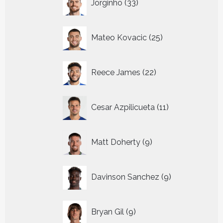
Jorginho
33
producten
25
Mateo Kovacic
25
producten
22
Reece James
22
producten
11
Cesar Azpilicueta
11
producten
9
Matt Doherty
9
producten
9
Davinson Sanchez
9
producten
9
Bryan Gil
9
producten