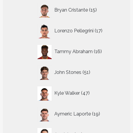
15
Bryan Cristante
15
producten
17
Lorenzo Pellegrini
17
producten
16
Tammy Abraham
16
producten
51
John Stones
51
producten
47
Kyle Walker
47
producten
19
Aymeric Laporte
19
producten
33