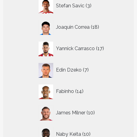
3
Stefan Savic
3
producten
18
Joaquin Correa
18
producten
17
Yannick Carrasco
17
producten
7
Edin Dzeko
7
producten
14
Fabinho
14
producten
10
James Milner
10
producten
10
Naby Keita
10