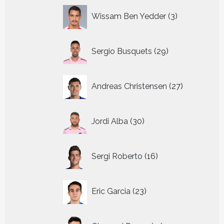
3
Wissam Ben Yedder
3
producten
29
Sergio Busquets
29
producten
27
Andreas Christensen
27
producten
30
Jordi Alba
30
producten
16
Sergi Roberto
16
producten
23
Eric Garcia
23
producten
11