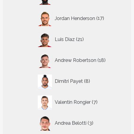
producten
17
Jordan Henderson
17
producten
21
Luis Diaz
21
producten
18
Andrew Robertson
18
producten
8
Dimitri Payet
8
producten
7
Valentin Rongier
7
producten
3
Andrea Belotti
3
producten