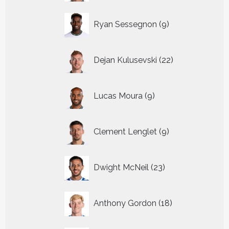
9
Ryan Sessegnon
9
producten
22
Dejan Kulusevski
22
producten
9
Lucas Moura
9
producten
9
Clement Lenglet
9
producten
23
Dwight McNeil
23
producten
18
Anthony Gordon
18
producten