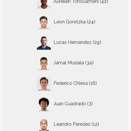
Aurelien Tchouameni
42
producten
24
Leon Goretzka
24
producten
29
Lucas Hernandez
29
producten
34
Jamal Musiala
34
producten
16
Federico Chiesa
16
producten
3
Juan Cuadrado
3
producten
12
Leandro Paredes
12
producten