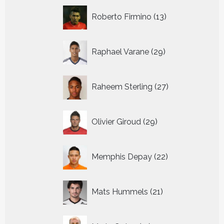
13
Roberto Firmino
13
producten
29
Raphael Varane
29
producten
27
Raheem Sterling
27
producten
29
Olivier Giroud
29
producten
22
Memphis Depay
22
producten
21
Mats Hummels
21
producten
11