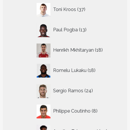
37
Toni Kroos
37
producten
13
Paul Pogba
13
producten
18
Henrikh Mkhitaryan
18
producten
18
Romelu Lukaku
18
producten
24
Sergio Ramos
24
producten
8
Philippe Coutinho
8
producten
42