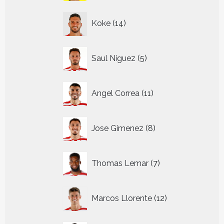
14
Koke
14
producten
5
Saul Niguez
5
producten
11
Angel Correa
11
producten
8
Jose Gimenez
8
producten
7
Thomas Lemar
7
producten
12
Marcos Llorente
12
producten