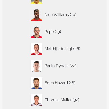
producten
10
Nico Williams
10
producten
13
Pepe
13
producten
26
Matthijs de Ligt
26
producten
22
Paulo Dybala
22
producten
18
Eden Hazard
18
producten
32
Thomas Muller
32
producten