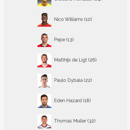
producten
10
Nico Williams
10
producten
13
Pepe
13
producten
26
Matthijs de Ligt
26
producten
22
Paulo Dybala
22
producten
18
Eden Hazard
18
producten
32
Thomas Muller
32
producten