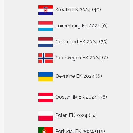
40
Kroatië EK 2024
40
producten
0
Luxemburg EK 2024
0
producten
75
Nederland EK 2024
75
producten
0
Noorwegen EK 2024
0
producten
6
Oekraïne EK 2024
6
producten
36
Oostenrijk EK 2024
36
producten
14
Polen EK 2024
14
producten
115
Portugal EK 2024
115