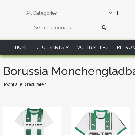
Skip
to
|
content
HOME
CLUBSHIRTS
VOETBALLERS
RETRO 
Borussia Monchengladba
Gesorteerd
Toont alle 3 resultaten
op
nieuwste