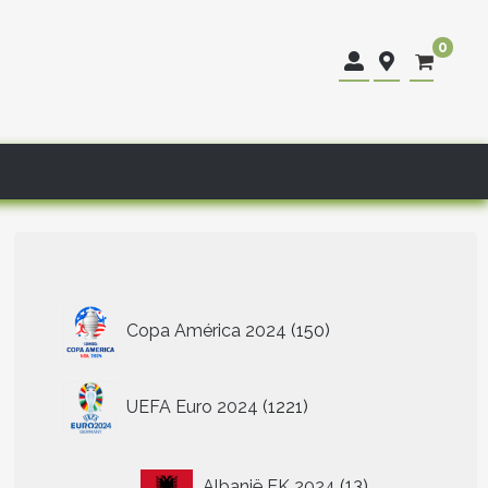
0
150
Copa América 2024
150
producten
1221
UEFA Euro 2024
1221
producten
13
Albanië EK 2024
13