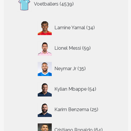
4539
Voetballers
4539
producten
34
Lamine Yamal
34
producten
59
Lionel Messi
59
producten
35
Neymar Jr
35
producten
54
Kylian Mbappe
54
producten
25
Karim Benzema
25
producten
64
Cristiano Ronaldo
64