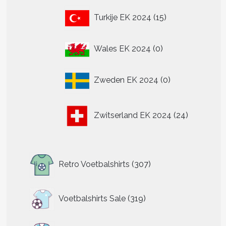
15
Turkije EK 2024
15
producten
0
Wales EK 2024
0
producten
0
Zweden EK 2024
0
producten
24
Zwitserland EK 2024
24
producten
307
Retro Voetbalshirts
307
producten
319
Voetbalshirts Sale
319
producten