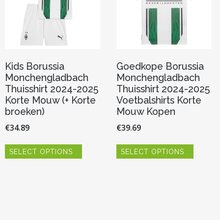
Kids Borussia
Goedkope Borussia
Monchengladbach
Monchengladbach
Thuisshirt 2024-2025
Thuisshirt 2024-2025
Korte Mouw (+ Korte
Voetbalshirts Korte
broeken)
Mouw Kopen
€
34.89
€
39.69
Dit
Dit
SELECT OPTIONS
SELECT OPTIONS
product
product
heeft
heeft
meerdere
meerde
variaties.
variaties.
Deze
Deze
optie
optie
kan
kan