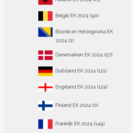
producten
90
België EK 2024
90
producten
Bosnië en Herzegovina EK
2
2024
2
producten
57
Denemarken EK 2024
57
producte
121
Duitsland EK 2024
121
producten
124
Engeland EK 2024
124
producten
0
Finland EK 2024
0
producten
149
Frankrijk EK 2024
149
producten