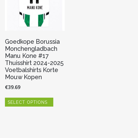
Goedkope Borussia
Monchengladbach
Manu Kone #17
Thuisshirt 2024-2025
Voetbalshirts Korte
Mouw Kopen
€
39.69
Dit
SELECT OPTIONS
product
re
heeft
meerdere
variaties.
Deze
optie