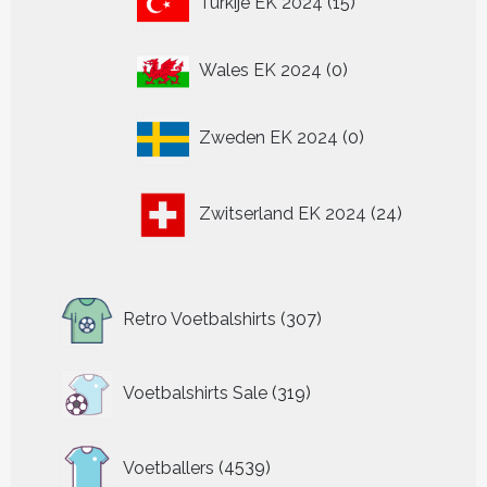
Turkije EK 2024
15
producten
0
Wales EK 2024
0
producten
0
Zweden EK 2024
0
producten
24
Zwitserland EK 2024
24
producten
307
Retro Voetbalshirts
307
producten
319
Voetbalshirts Sale
319
producten
4539
Voetballers
4539
producten