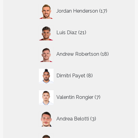
17
Jordan Henderson
17
producten
21
Luis Diaz
21
producten
18
Andrew Robertson
18
producten
8
Dimitri Payet
8
producten
7
Valentin Rongier
7
producten
3
Andrea Belotti
3
producten
15