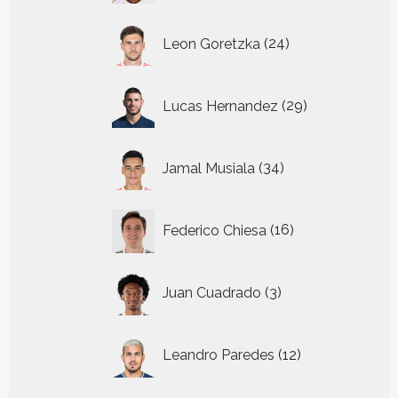
24
Leon Goretzka
24
producten
29
Lucas Hernandez
29
producten
34
Jamal Musiala
34
producten
16
Federico Chiesa
16
producten
3
Juan Cuadrado
3
producten
12
Leandro Paredes
12
producten