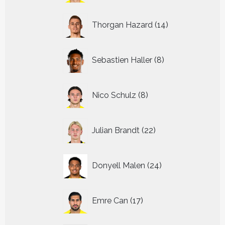
14
Thorgan Hazard
14
producten
8
Sebastien Haller
8
producten
8
Nico Schulz
8
producten
22
Julian Brandt
22
producten
24
Donyell Malen
24
producten
17
Emre Can
17
producten