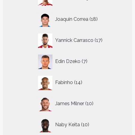
producten
18
Joaquin Correa
18
producten
17
Yannick Carrasco
17
producten
7
Edin Dzeko
7
producten
14
Fabinho
14
producten
10
James Milner
10
producten
10
Naby Keita
10
producten