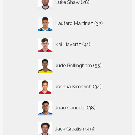
Luke Shaw
28
producten
32
Lautaro Martinez
32
producten
41
Kai Havertz
41
producten
55
Jude Bellingham
55
producten
34
Joshua Kimmich
34
producten
38
Joao Cancelo
38
producten
49
Jack Grealish
49
producten