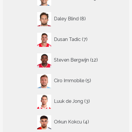
producten
8
Daley Blind
8
producten
7
Dusan Tadic
7
producten
12
Steven Bergwijn
12
producten
5
Ciro Immobile
5
producten
3
Luuk de Jong
3
producten
4
Orkun Kokcu
4
producten