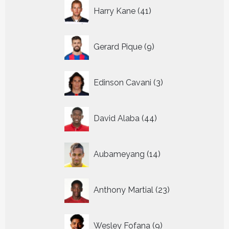
41
Harry Kane
41
producten
9
Gerard Pique
9
producten
3
Edinson Cavani
3
producten
44
David Alaba
44
producten
14
Aubameyang
14
producten
23
Anthony Martial
23
producten
9
Wesley Fofana
9