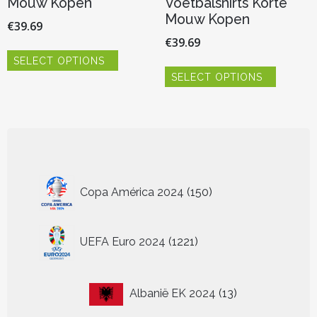
Mouw Kopen
Voetbalshirts Korte
Mouw Kopen
€
39.69
€
39.69
Dit
SELECT OPTIONS
product
Dit
heeft
SELECT OPTIONS
product
meerdere
heeft
variaties.
meerder
Deze
variaties.
optie
Deze
kan
optie
gekozen
kan
worden
150
gekozen
Copa América 2024
150
op
worden
producten
de
op
productpagina
de
1221
UEFA Euro 2024
1221
productp
producten
13
Albanië EK 2024
13
producten