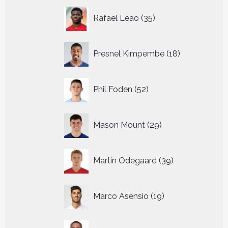
35
Rafael Leao
35
producten
18
Presnel Kimpembe
18
producten
52
Phil Foden
52
producten
29
Mason Mount
29
producten
39
Martin Odegaard
39
producten
19
Marco Asensio
19
producten
28