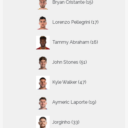
Bryan Cristante
15
producten
17
Lorenzo Pellegrini
17
producten
16
Tammy Abraham
16
producten
51
John Stones
51
producten
47
Kyle Walker
47
producten
19
Aymeric Laporte
19
producten
33
Jorginho
33
producten