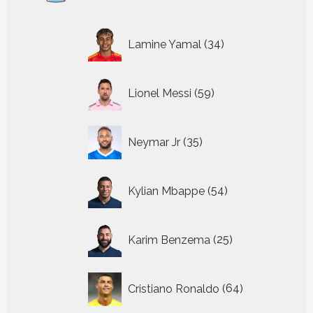
34
Lamine Yamal
34
producten
59
Lionel Messi
59
producten
35
Neymar Jr
35
producten
54
Kylian Mbappe
54
producten
25
Karim Benzema
25
producten
64
Cristiano Ronaldo
64
producten