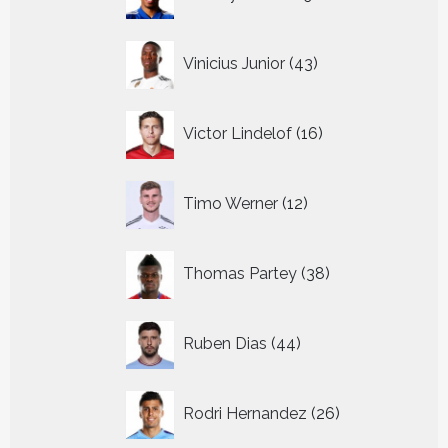
producten
43
Vinicius Junior
43
producten
16
Victor Lindelof
16
producten
12
Timo Werner
12
producten
38
Thomas Partey
38
producten
44
Ruben Dias
44
producten
26
Rodri Hernandez
26
producten