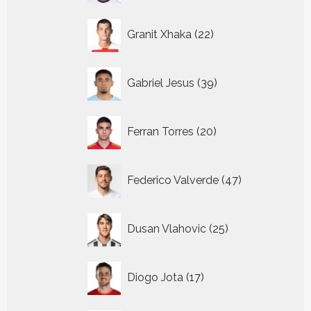
22
Granit Xhaka
22
producten
39
Gabriel Jesus
39
producten
20
Ferran Torres
20
producten
47
Federico Valverde
47
producten
25
Dusan Vlahovic
25
producten
17
Diogo Jota
17
producten