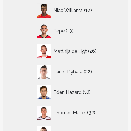
10
Nico Williams
10
producten
13
Pepe
13
producten
26
Matthijs de Ligt
26
producten
22
Paulo Dybala
22
producten
18
Eden Hazard
18
producten
32
Thomas Muller
32
producten
37