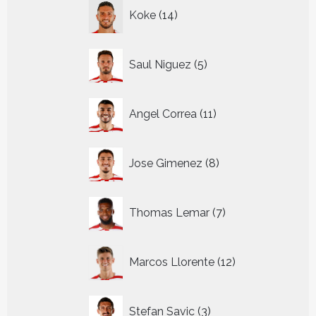
14
Koke
14
producten
5
Saul Niguez
5
producten
11
Angel Correa
11
producten
8
Jose Gimenez
8
producten
7
Thomas Lemar
7
producten
12
Marcos Llorente
12
producten
3
Stefan Savic
3