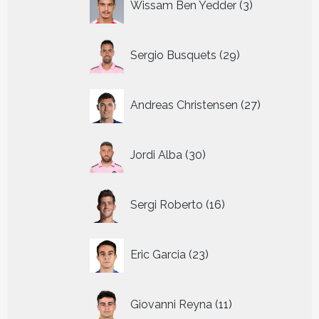
Wissam Ben Yedder
3
producten
29
Sergio Busquets
29
producten
27
Andreas Christensen
27
producten
30
Jordi Alba
30
producten
16
Sergi Roberto
16
producten
23
Eric Garcia
23
producten
11
Giovanni Reyna
11
producten