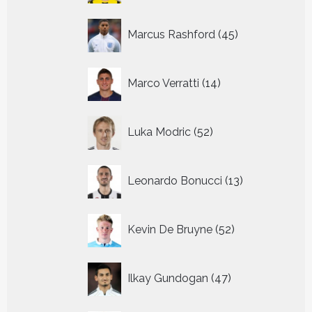
45
Marcus Rashford
45
producten
14
Marco Verratti
14
producten
52
Luka Modric
52
producten
13
Leonardo Bonucci
13
producten
52
Kevin De Bruyne
52
producten
47
Ilkay Gundogan
47
producten