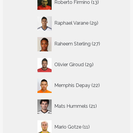
Roberto Firmino
13
producten
29
Raphael Varane
29
producten
27
Raheem Sterling
27
producten
29
Olivier Giroud
29
producten
22
Memphis Depay
22
producten
21
Mats Hummels
21
producten
11
Mario Gotze
11
producten