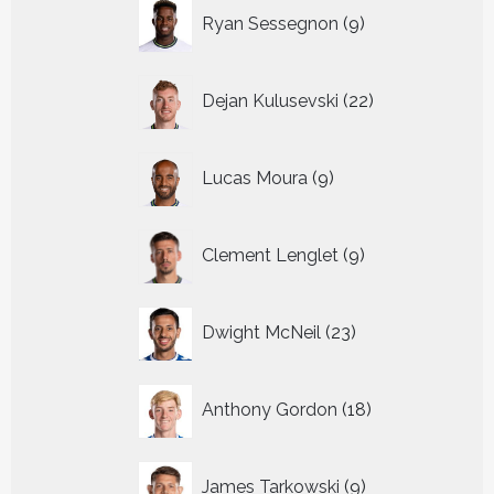
9
Ryan Sessegnon
9
producten
22
Dejan Kulusevski
22
producten
9
Lucas Moura
9
producten
9
Clement Lenglet
9
producten
23
Dwight McNeil
23
producten
18
Anthony Gordon
18
producten
9
James Tarkowski
9