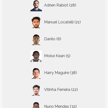
28
Adrien Rabiot
28
producten
21
Manuel Locatelli
21
producten
6
Danilo
6
producten
5
Moise Kean
5
producten
38
Harry Maguire
38
producten
22
Vitinha Ferreira
22
producten
32
Nuno Mendes
32