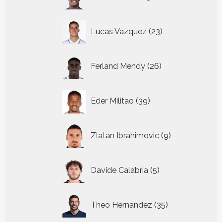
producten
23
Lucas Vazquez
23
producten
26
Ferland Mendy
26
producten
39
Eder Militao
39
producten
9
Zlatan Ibrahimovic
9
producten
5
Davide Calabria
5
producten
35
Theo Hernandez
35
producten