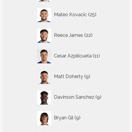
25
Mateo Kovacic
25
producten
22
Reece James
22
producten
11
Cesar Azpilicueta
11
producten
9
Matt Doherty
9
producten
9
Davinson Sanchez
9
producten
9
Bryan Gil
9
producten