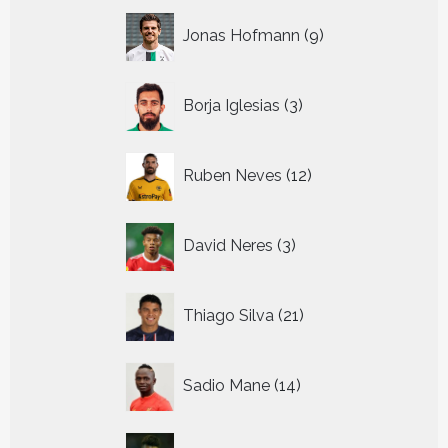
9
Jonas Hofmann
9
producten
3
Borja Iglesias
3
producten
12
Ruben Neves
12
producten
3
David Neres
3
producten
21
Thiago Silva
21
producten
14
Sadio Mane
14
producten
13