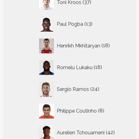
Toni Kroos
37
producten
13
Paul Pogba
13
producten
18
Henrikh Mkhitaryan
18
producten
18
Romelu Lukaku
18
producten
24
Sergio Ramos
24
producten
8
Philippe Coutinho
8
producten
42
Aurelien Tchouameni
42
producten