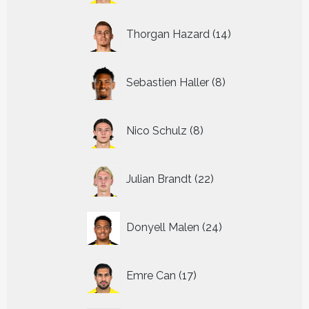
14
Thorgan Hazard
14
producten
8
Sebastien Haller
8
producten
8
Nico Schulz
8
producten
22
Julian Brandt
22
producten
24
Donyell Malen
24
producten
17
Emre Can
17
producten