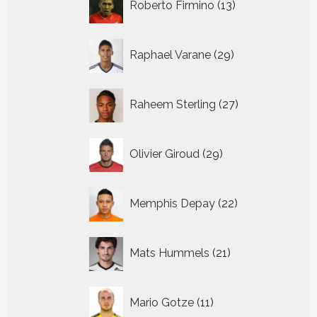
Roberto Firmino
13
producten
29
Raphael Varane
29
producten
27
Raheem Sterling
27
producten
29
Olivier Giroud
29
producten
22
Memphis Depay
22
producten
21
Mats Hummels
21
producten
11
Mario Gotze
11
producten