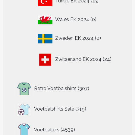
Turkije EK 2024
15
producten
0
Wales EK 2024
0
producten
0
Zweden EK 2024
0
producten
24
Zwitserland EK 2024
24
producten
307
Retro Voetbalshirts
307
producten
319
Voetbalshirts Sale
319
producten
4539
Voetballers
4539
producten