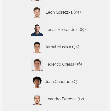
24
Leon Goretzka
24
producten
29
Lucas Hernandez
29
producten
34
Jamal Musiala
34
producten
16
Federico Chiesa
16
producten
3
Juan Cuadrado
3
producten
12
Leandro Paredes
12
producten