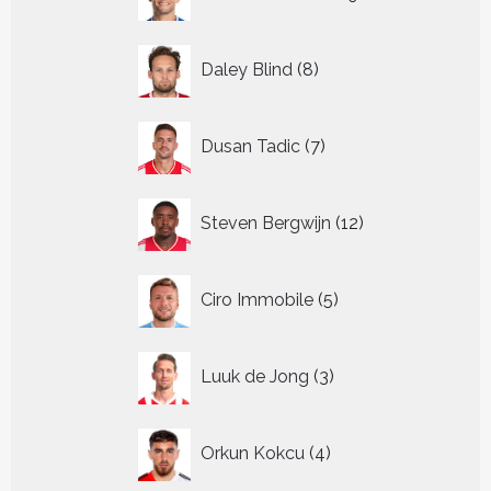
producten
8
Daley Blind
8
producten
7
Dusan Tadic
7
producten
12
Steven Bergwijn
12
producten
5
Ciro Immobile
5
producten
3
Luuk de Jong
3
producten
4
Orkun Kokcu
4
producten