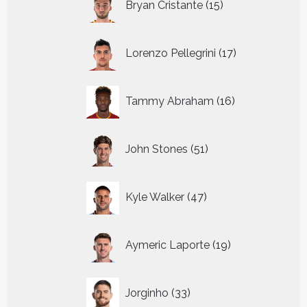
Bryan Cristante
15
producten
17
Lorenzo Pellegrini
17
producten
16
Tammy Abraham
16
producten
51
John Stones
51
producten
47
Kyle Walker
47
producten
19
Aymeric Laporte
19
producten
33
Jorginho
33
producten