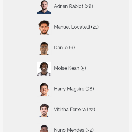
28
Adrien Rabiot
28
producten
21
Manuel Locatelli
21
producten
6
Danilo
6
producten
5
Moise Kean
5
producten
38
Harry Maguire
38
producten
22
Vitinha Ferreira
22
producten
32
Nuno Mendes
32