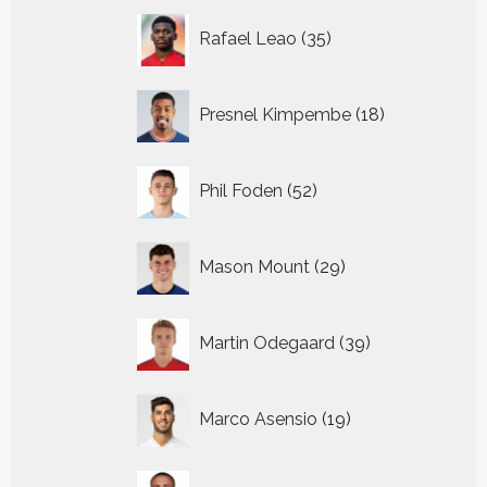
35
Rafael Leao
35
producten
18
Presnel Kimpembe
18
producten
52
Phil Foden
52
producten
29
Mason Mount
29
producten
39
Martin Odegaard
39
producten
19
Marco Asensio
19
producten
28