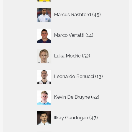
45
Marcus Rashford
45
producten
14
Marco Verratti
14
producten
52
Luka Modric
52
producten
13
Leonardo Bonucci
13
producten
52
Kevin De Bruyne
52
producten
47
Ilkay Gundogan
47
producten