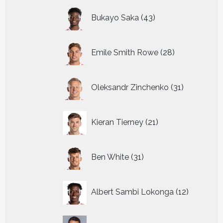
43
Bukayo Saka
43
producten
28
Emile Smith Rowe
28
producten
31
Oleksandr Zinchenko
31
producten
21
Kieran Tierney
21
producten
31
Ben White
31
producten
12
Albert Sambi Lokonga
12
producte
3