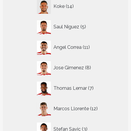
14
Koke
14
producten
5
Saul Niguez
5
producten
11
Angel Correa
11
producten
8
Jose Gimenez
8
producten
7
Thomas Lemar
7
producten
12
Marcos Llorente
12
producten
3
Stefan Savic
3