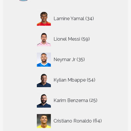
34
Lamine Yamal
34
producten
59
Lionel Messi
59
producten
35
Neymar Jr
35
producten
54
Kylian Mbappe
54
producten
25
Karim Benzema
25
producten
64
Cristiano Ronaldo
64
producten