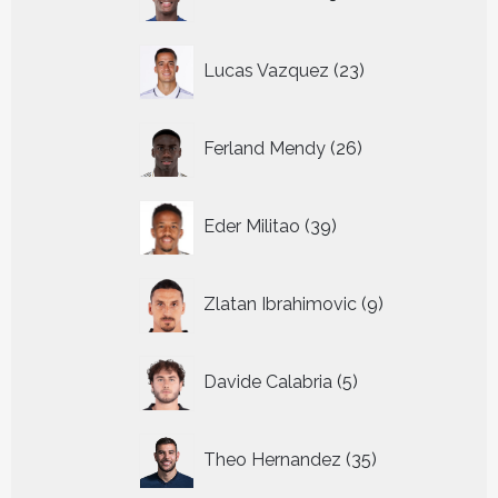
producten
23
Lucas Vazquez
23
producten
26
Ferland Mendy
26
producten
39
Eder Militao
39
producten
9
Zlatan Ibrahimovic
9
producten
5
Davide Calabria
5
producten
35
Theo Hernandez
35
producten