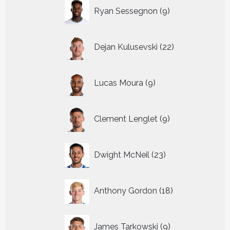
9
Ryan Sessegnon
9
producten
22
Dejan Kulusevski
22
producten
9
Lucas Moura
9
producten
9
Clement Lenglet
9
producten
23
Dwight McNeil
23
producten
18
Anthony Gordon
18
producten
9
James Tarkowski
9