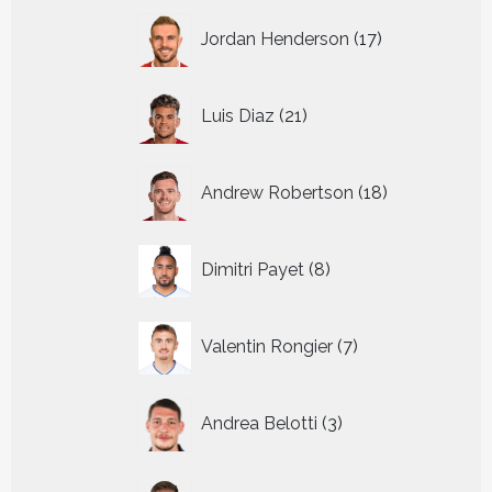
17
Jordan Henderson
17
producten
21
Luis Diaz
21
producten
18
Andrew Robertson
18
producten
8
Dimitri Payet
8
producten
7
Valentin Rongier
7
producten
3
Andrea Belotti
3
producten
15