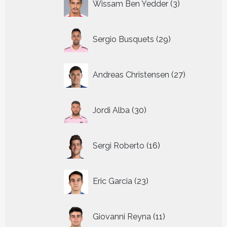
Wissam Ben Yedder
3
producten
29
Sergio Busquets
29
producten
27
Andreas Christensen
27
producten
30
Jordi Alba
30
producten
16
Sergi Roberto
16
producten
23
Eric Garcia
23
producten
11
Giovanni Reyna
11
producten