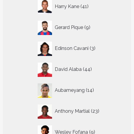
41
Harry Kane
41
producten
9
Gerard Pique
9
producten
3
Edinson Cavani
3
producten
44
David Alaba
44
producten
14
Aubameyang
14
producten
23
Anthony Martial
23
producten
9
Wesley Fofana
9