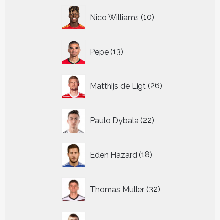
10
Nico Williams
10
producten
13
Pepe
13
producten
26
Matthijs de Ligt
26
producten
22
Paulo Dybala
22
producten
18
Eden Hazard
18
producten
32
Thomas Muller
32
producten
37