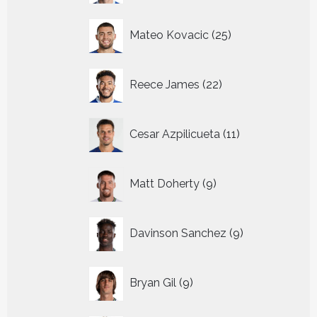
25
Mateo Kovacic
25
producten
22
Reece James
22
producten
11
Cesar Azpilicueta
11
producten
9
Matt Doherty
9
producten
9
Davinson Sanchez
9
producten
9
Bryan Gil
9
producten