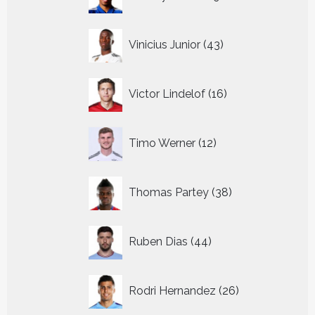
producten
43
Vinicius Junior
43
producten
16
Victor Lindelof
16
producten
12
Timo Werner
12
producten
38
Thomas Partey
38
producten
44
Ruben Dias
44
producten
26
Rodri Hernandez
26
producten