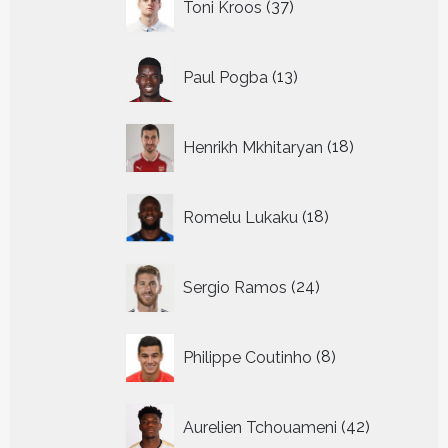
Toni Kroos
37
producten
13
Paul Pogba
13
producten
18
Henrikh Mkhitaryan
18
producten
18
Romelu Lukaku
18
producten
24
Sergio Ramos
24
producten
8
Philippe Coutinho
8
producten
42
Aurelien Tchouameni
42
producten