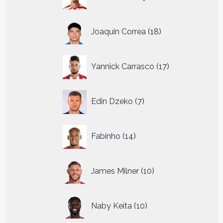
producten
18
Joaquin Correa
18
producten
17
Yannick Carrasco
17
producten
7
Edin Dzeko
7
producten
14
Fabinho
14
producten
10
James Milner
10
producten
10
Naby Keita
10
producten