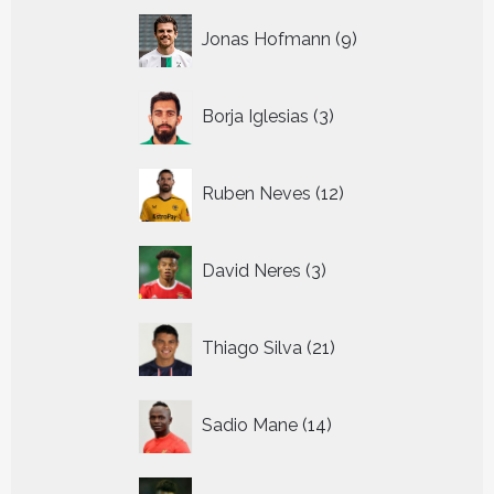
9
Jonas Hofmann
9
producten
3
Borja Iglesias
3
producten
12
Ruben Neves
12
producten
3
David Neres
3
producten
21
Thiago Silva
21
producten
14
Sadio Mane
14
producten
13