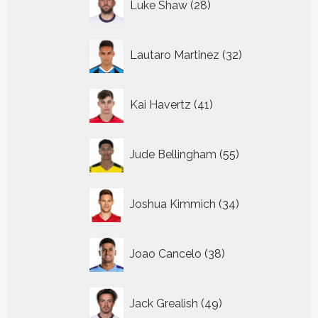
Luke Shaw
28
producten
32
Lautaro Martinez
32
producten
41
Kai Havertz
41
producten
55
Jude Bellingham
55
producten
34
Joshua Kimmich
34
producten
38
Joao Cancelo
38
producten
49
Jack Grealish
49
producten