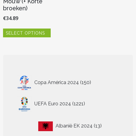
Mouw (+ Korte
broeken)
€
34.89
Dit
SELECT OPTIONS
product
heeft
meerdere
variaties.
Deze
optie
kan
150
gekozen
Copa América 2024
150
worden
producten
op
de
1221
UEFA Euro 2024
1221
productpagina
producten
13
Albanië EK 2024
13
producten