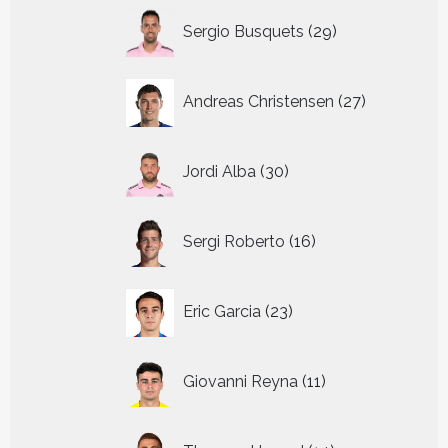
29
Sergio Busquets
29
producten
27
Andreas Christensen
27
producten
30
Jordi Alba
30
producten
16
Sergi Roberto
16
producten
23
Eric Garcia
23
producten
11
Giovanni Reyna
11
producten
14