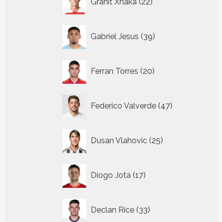
Granit Xhaka
22
producten
39
Gabriel Jesus
39
producten
20
Ferran Torres
20
producten
47
Federico Valverde
47
producten
25
Dusan Vlahovic
25
producten
17
Diogo Jota
17
producten
33
Declan Rice
33
producten