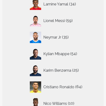
34
Lamine Yamal
34
producten
59
Lionel Messi
59
producten
35
Neymar Jr
35
producten
54
Kylian Mbappe
54
producten
25
Karim Benzema
25
producten
64
Cristiano Ronaldo
64
producten
10
Nico Williams
10
producten