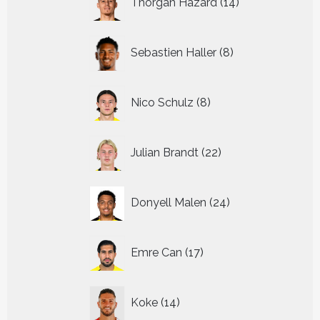
Thorgan Hazard
14
producten
8
Sebastien Haller
8
producten
8
Nico Schulz
8
producten
22
Julian Brandt
22
producten
24
Donyell Malen
24
producten
17
Emre Can
17
producten
14
Koke
14
producten