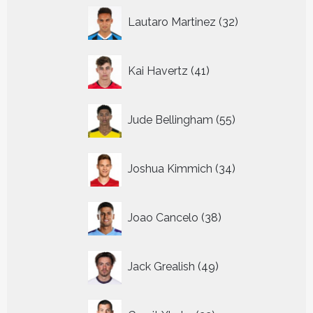
32
Lautaro Martinez
32
producten
41
Kai Havertz
41
producten
55
Jude Bellingham
55
producten
34
Joshua Kimmich
34
producten
38
Joao Cancelo
38
producten
49
Jack Grealish
49
producten
22