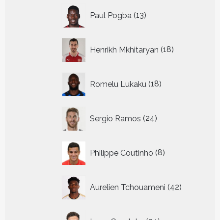
13
Paul Pogba
13
producten
18
Henrikh Mkhitaryan
18
producten
18
Romelu Lukaku
18
producten
24
Sergio Ramos
24
producten
8
Philippe Coutinho
8
producten
42
Aurelien Tchouameni
42
producten
24