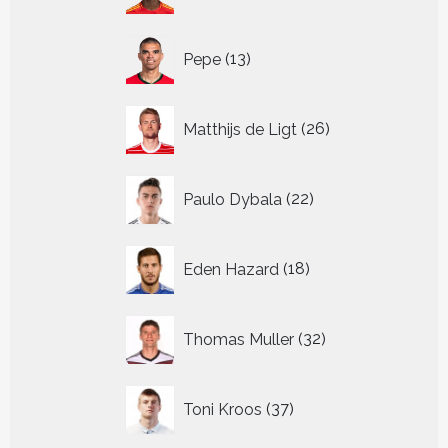
13
Pepe
13
producten
26
Matthijs de Ligt
26
producten
22
Paulo Dybala
22
producten
18
Eden Hazard
18
producten
32
Thomas Muller
32
producten
37
Toni Kroos
37
producten