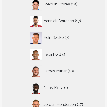
18
Joaquin Correa
18
producten
17
Yannick Carrasco
17
producten
7
Edin Dzeko
7
producten
14
Fabinho
14
producten
10
James Milner
10
producten
10
Naby Keita
10
producten
17
Jordan Henderson
17