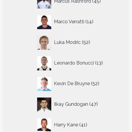
Marcus Rashford
45
producten
14
Marco Verratti
14
producten
52
Luka Modric
52
producten
13
Leonardo Bonucci
13
producten
52
Kevin De Bruyne
52
producten
47
Ilkay Gundogan
47
producten
41
Harry Kane
41
producten