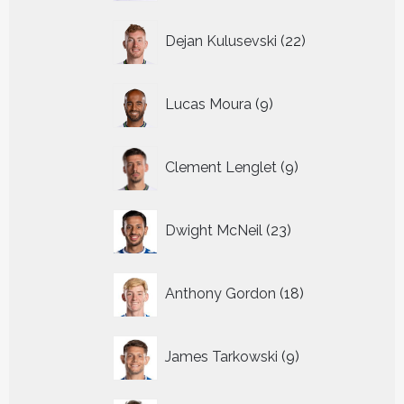
22
Dejan Kulusevski
22
producten
9
Lucas Moura
9
producten
9
Clement Lenglet
9
producten
23
Dwight McNeil
23
producten
18
Anthony Gordon
18
producten
9
James Tarkowski
9
producten