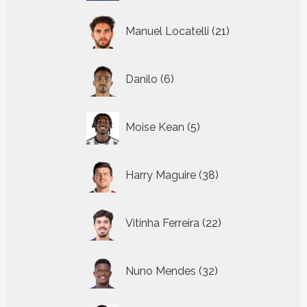
21
Manuel Locatelli
21
producten
6
Danilo
6
producten
5
Moise Kean
5
producten
38
Harry Maguire
38
producten
22
Vitinha Ferreira
22
producten
32
Nuno Mendes
32
producten