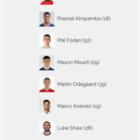
producten
18
Presnel Kimpembe
18
producten
52
Phil Foden
52
producten
29
Mason Mount
29
producten
39
Martin Odegaard
39
producten
19
Marco Asensio
19
producten
28
Luke Shaw
28
producten