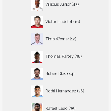
43
Vinicius Junior
43
producten
16
Victor Lindelof
16
producten
12
Timo Werner
12
producten
38
Thomas Partey
38
producten
44
Ruben Dias
44
producten
26
Rodri Hernandez
26
producten
35
Rafael Leao
35