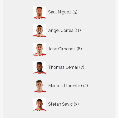
5
Saul Niguez
5
producten
11
Angel Correa
11
producten
8
Jose Gimenez
8
producten
7
Thomas Lemar
7
producten
12
Marcos Llorente
12
producten
3
Stefan Savic
3
producten