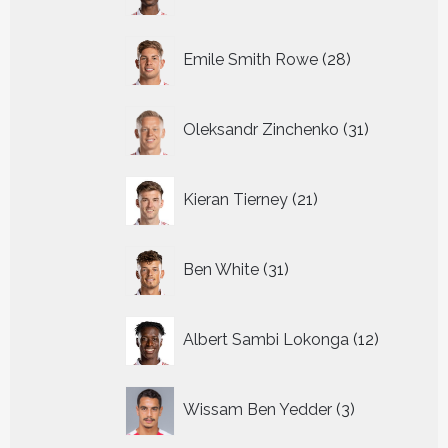
producten
28
Emile Smith Rowe
28
producten
31
Oleksandr Zinchenko
31
producten
21
Kieran Tierney
21
producten
31
Ben White
31
producten
12
Albert Sambi Lokonga
12
producte
3
Wissam Ben Yedder
3
producten