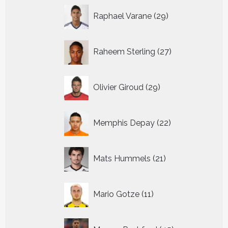
29
Raphael Varane
29
producten
27
Raheem Sterling
27
producten
29
Olivier Giroud
29
producten
22
Memphis Depay
22
producten
21
Mats Hummels
21
producten
11
Mario Gotze
11
producten
45