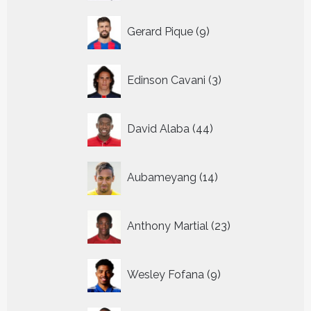
9
Gerard Pique
9
producten
3
Edinson Cavani
3
producten
44
David Alaba
44
producten
14
Aubameyang
14
producten
23
Anthony Martial
23
producten
9
Wesley Fofana
9
producten