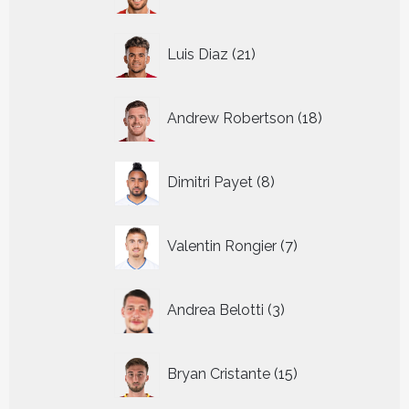
producten
21
Luis Diaz
21
producten
18
Andrew Robertson
18
producten
8
Dimitri Payet
8
producten
7
Valentin Rongier
7
producten
3
Andrea Belotti
3
producten
15
Bryan Cristante
15
producten