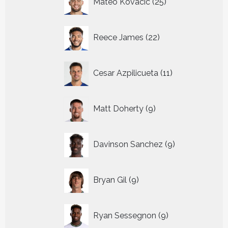
Mateo Kovacic
25
producten
22
Reece James
22
producten
11
Cesar Azpilicueta
11
producten
9
Matt Doherty
9
producten
9
Davinson Sanchez
9
producten
9
Bryan Gil
9
producten
9
Ryan Sessegnon
9
producten