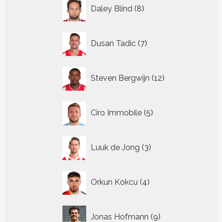
8
Daley Blind
8
producten
7
Dusan Tadic
7
producten
12
Steven Bergwijn
12
producten
5
Ciro Immobile
5
producten
3
Luuk de Jong
3
producten
4
Orkun Kokcu
4
producten
9
Jonas Hofmann
9