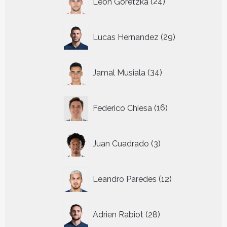
Leon Goretzka
24
producten
29
Lucas Hernandez
29
producten
34
Jamal Musiala
34
producten
16
Federico Chiesa
16
producten
3
Juan Cuadrado
3
producten
12
Leandro Paredes
12
producten
28
Adrien Rabiot
28
producten