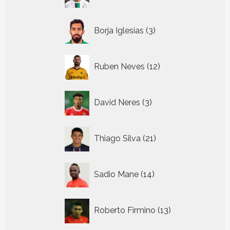
producten
3
Borja Iglesias
3
producten
12
Ruben Neves
12
producten
3
David Neres
3
producten
21
Thiago Silva
21
producten
14
Sadio Mane
14
producten
13
Roberto Firmino
13
producten