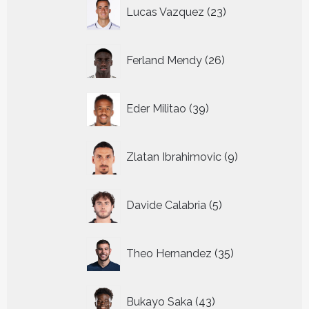
23
Lucas Vazquez
23
producten
26
Ferland Mendy
26
producten
39
Eder Militao
39
producten
9
Zlatan Ibrahimovic
9
producten
5
Davide Calabria
5
producten
35
Theo Hernandez
35
producten
43
Bukayo Saka
43