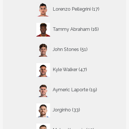
17
Lorenzo Pellegrini
17
producten
16
Tammy Abraham
16
producten
51
John Stones
51
producten
47
Kyle Walker
47
producten
19
Aymeric Laporte
19
producten
33
Jorginho
33
producten
25