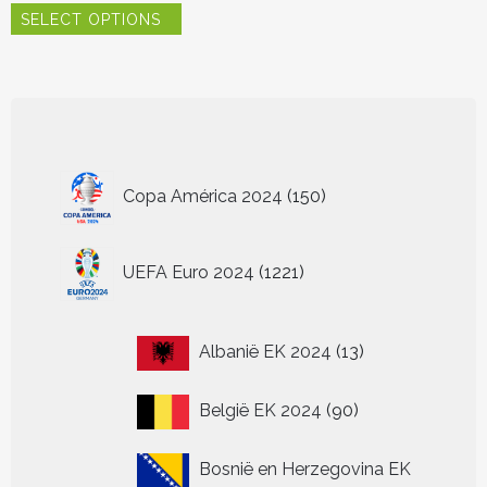
SELECT OPTIONS
product
heeft
meerdere
variaties.
Deze
optie
kan
150
gekozen
Copa América 2024
150
worden
producten
op
de
1221
UEFA Euro 2024
1221
productpagina
producten
13
Albanië EK 2024
13
producten
90
België EK 2024
90
producten
Bosnië en Herzegovina EK