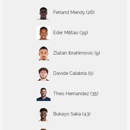
26
Ferland Mendy
26
producten
39
Eder Militao
39
producten
9
Zlatan Ibrahimovic
9
producten
5
Davide Calabria
5
producten
35
Theo Hernandez
35
producten
43
Bukayo Saka
43
producten