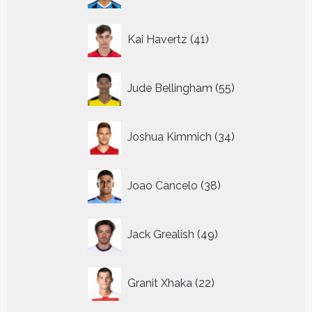
41
Kai Havertz
41
producten
55
Jude Bellingham
55
producten
34
Joshua Kimmich
34
producten
38
Joao Cancelo
38
producten
49
Jack Grealish
49
producten
22
Granit Xhaka
22
producten