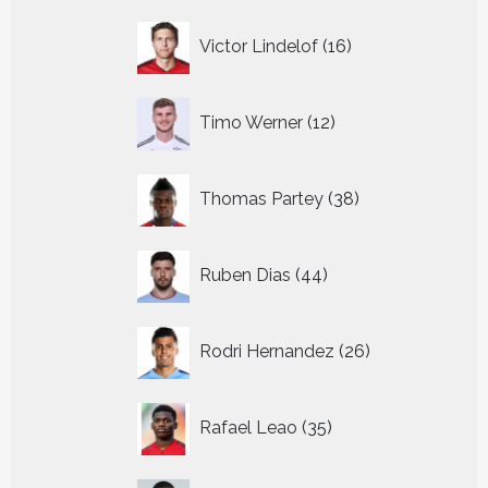
16
Victor Lindelof
16
producten
12
Timo Werner
12
producten
38
Thomas Partey
38
producten
44
Ruben Dias
44
producten
26
Rodri Hernandez
26
producten
35
Rafael Leao
35
producten