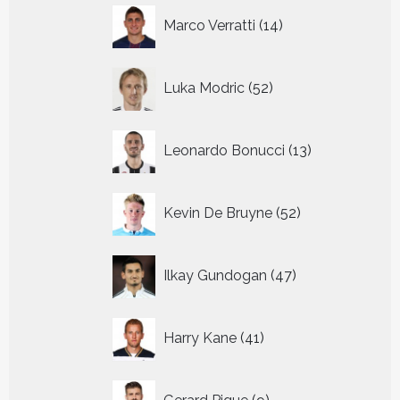
14
Marco Verratti
14
producten
52
Luka Modric
52
producten
13
Leonardo Bonucci
13
producten
52
Kevin De Bruyne
52
producten
47
Ilkay Gundogan
47
producten
41
Harry Kane
41
producten
9