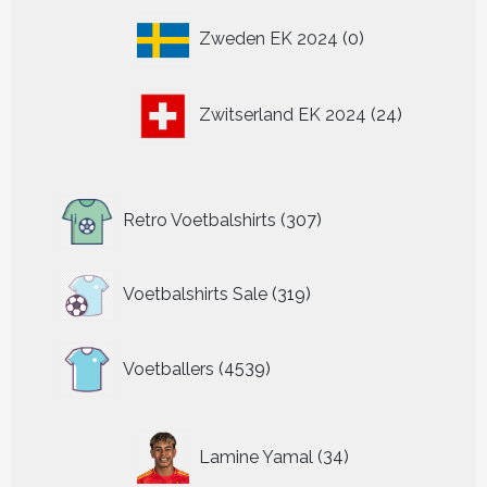
0
Zweden EK 2024
0
producten
24
Zwitserland EK 2024
24
producten
307
Retro Voetbalshirts
307
producten
319
Voetbalshirts Sale
319
producten
4539
Voetballers
4539
producten
34
Lamine Yamal
34
producten