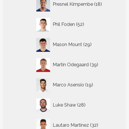
18
Presnel Kimpembe
18
producten
52
Phil Foden
52
producten
29
Mason Mount
29
producten
39
Martin Odegaard
39
producten
19
Marco Asensio
19
producten
28
Luke Shaw
28
producten
32
Lautaro Martinez
32
producten