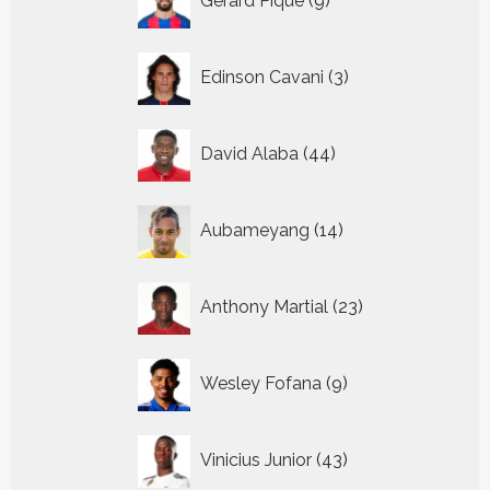
Gerard Pique
9
producten
3
Edinson Cavani
3
producten
44
David Alaba
44
producten
14
Aubameyang
14
producten
23
Anthony Martial
23
producten
9
Wesley Fofana
9
producten
43
Vinicius Junior
43
producten