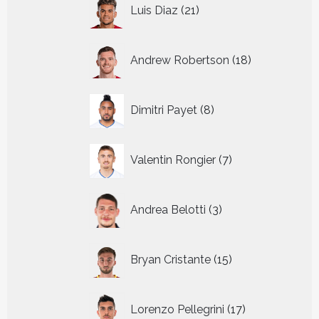
21
Luis Diaz
21
producten
18
Andrew Robertson
18
producten
8
Dimitri Payet
8
producten
7
Valentin Rongier
7
producten
3
Andrea Belotti
3
producten
15
Bryan Cristante
15
producten
17
Lorenzo Pellegrini
17
producten