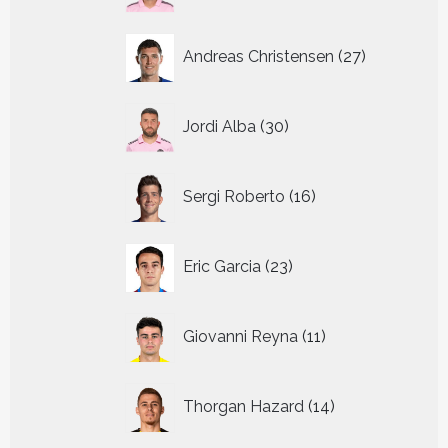
27
Andreas Christensen
27
producten
30
Jordi Alba
30
producten
16
Sergi Roberto
16
producten
23
Eric Garcia
23
producten
11
Giovanni Reyna
11
producten
14
Thorgan Hazard
14
producten