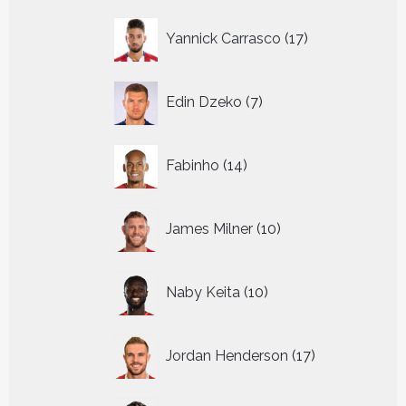
17
Yannick Carrasco
17
producten
7
Edin Dzeko
7
producten
14
Fabinho
14
producten
10
James Milner
10
producten
10
Naby Keita
10
producten
17
Jordan Henderson
17
producten