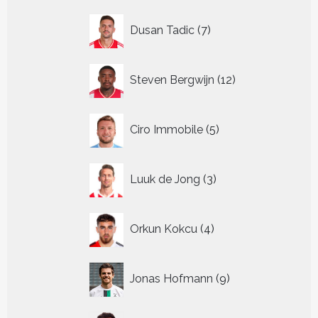
7
Dusan Tadic
7
producten
12
Steven Bergwijn
12
producten
5
Ciro Immobile
5
producten
3
Luuk de Jong
3
producten
4
Orkun Kokcu
4
producten
9
Jonas Hofmann
9
producten