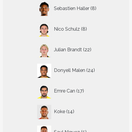
8
Sebastien Haller
8
producten
8
Nico Schulz
8
producten
22
Julian Brandt
22
producten
24
Donyell Malen
24
producten
17
Emre Can
17
producten
14
Koke
14
producten
5