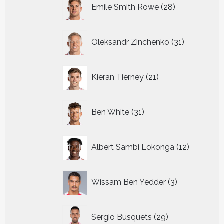
28
Emile Smith Rowe
28
producten
31
Oleksandr Zinchenko
31
producten
21
Kieran Tierney
21
producten
31
Ben White
31
producten
12
Albert Sambi Lokonga
12
producte
3
Wissam Ben Yedder
3
producten
29
Sergio Busquets
29
producten