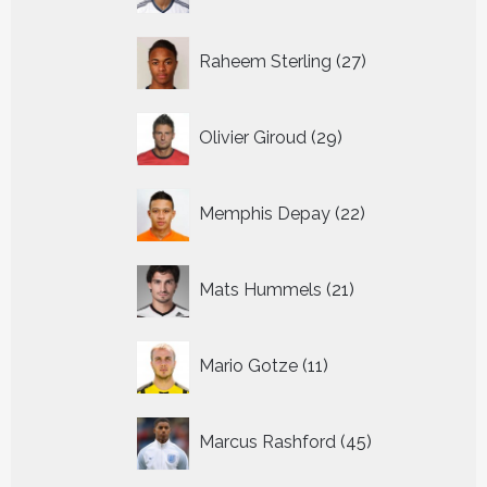
27
Raheem Sterling
27
producten
29
Olivier Giroud
29
producten
22
Memphis Depay
22
producten
21
Mats Hummels
21
producten
11
Mario Gotze
11
producten
45
Marcus Rashford
45
producten