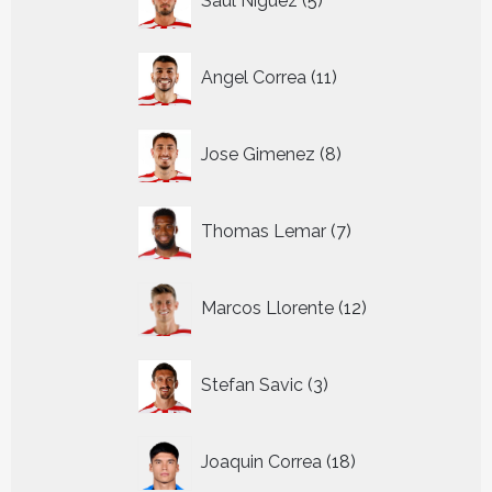
Saul Niguez
5
producten
11
Angel Correa
11
producten
8
Jose Gimenez
8
producten
7
Thomas Lemar
7
producten
12
Marcos Llorente
12
producten
3
Stefan Savic
3
producten
18
Joaquin Correa
18
producten