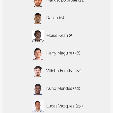
Manuel Locatelli
21
producten
6
Danilo
6
producten
5
Moise Kean
5
producten
38
Harry Maguire
38
producten
22
Vitinha Ferreira
22
producten
32
Nuno Mendes
32
producten
23
Lucas Vazquez
23
producten