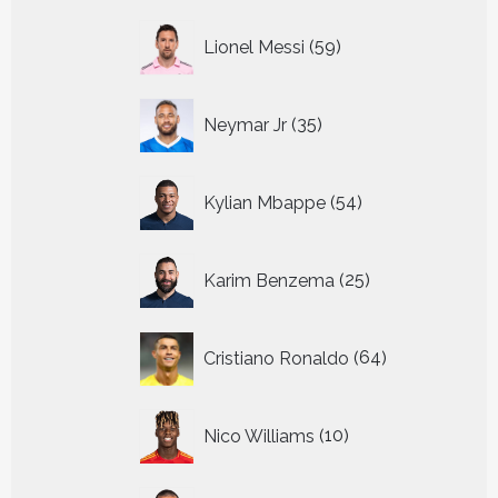
59
Lionel Messi
59
producten
35
Neymar Jr
35
producten
54
Kylian Mbappe
54
producten
25
Karim Benzema
25
producten
64
Cristiano Ronaldo
64
producten
10
Nico Williams
10
producten