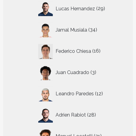
29
Lucas Hernandez
29
producten
34
Jamal Musiala
34
producten
16
Federico Chiesa
16
producten
3
Juan Cuadrado
3
producten
12
Leandro Paredes
12
producten
28
Adrien Rabiot
28
producten
21