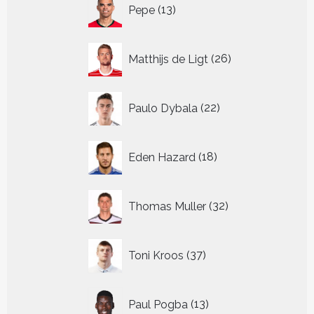
13
Pepe
13
producten
26
Matthijs de Ligt
26
producten
22
Paulo Dybala
22
producten
18
Eden Hazard
18
producten
32
Thomas Muller
32
producten
37
Toni Kroos
37
producten
13
Paul Pogba
13
producten