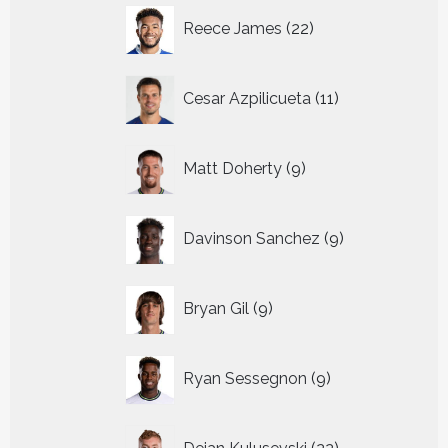
22
Reece James
22
producten
11
Cesar Azpilicueta
11
producten
9
Matt Doherty
9
producten
9
Davinson Sanchez
9
producten
9
Bryan Gil
9
producten
9
Ryan Sessegnon
9
producten
22