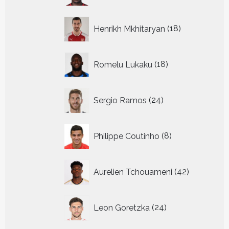
18
Henrikh Mkhitaryan
18
producten
18
Romelu Lukaku
18
producten
24
Sergio Ramos
24
producten
8
Philippe Coutinho
8
producten
42
Aurelien Tchouameni
42
producten
24
Leon Goretzka
24
producten