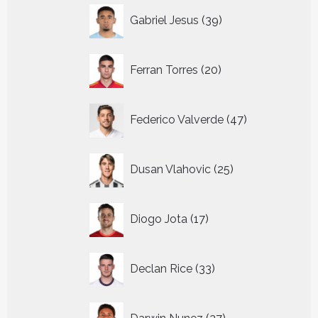
39
Gabriel Jesus
39
producten
20
Ferran Torres
20
producten
47
Federico Valverde
47
producten
25
Dusan Vlahovic
25
producten
17
Diogo Jota
17
producten
33
Declan Rice
33
producten
27