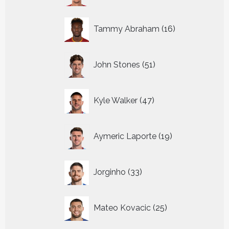
16
Tammy Abraham
16
producten
51
John Stones
51
producten
47
Kyle Walker
47
producten
19
Aymeric Laporte
19
producten
33
Jorginho
33
producten
25
Mateo Kovacic
25
producten