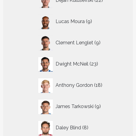
Dejan Kulusevski
22
producten
9
Lucas Moura
9
producten
9
Clement Lenglet
9
producten
23
Dwight McNeil
23
producten
18
Anthony Gordon
18
producten
9
James Tarkowski
9
producten
8
Daley Blind
8
producten