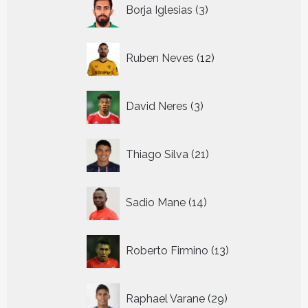
3
Borja Iglesias
3
producten
12
Ruben Neves
12
producten
3
David Neres
3
producten
21
Thiago Silva
21
producten
14
Sadio Mane
14
producten
13
Roberto Firmino
13
producten
29
Raphael Varane
29
producten