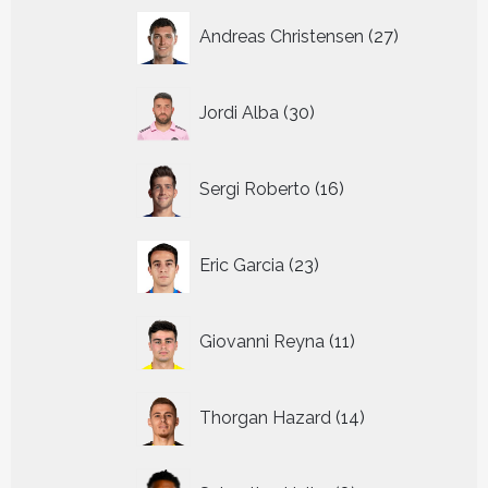
27
Andreas Christensen
27
producten
30
Jordi Alba
30
producten
16
Sergi Roberto
16
producten
23
Eric Garcia
23
producten
11
Giovanni Reyna
11
producten
14
Thorgan Hazard
14
producten
8