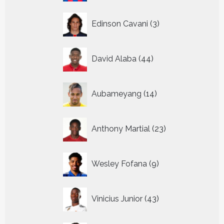
3
Edinson Cavani
3
producten
44
David Alaba
44
producten
14
Aubameyang
14
producten
23
Anthony Martial
23
producten
9
Wesley Fofana
9
producten
43
Vinicius Junior
43
producten