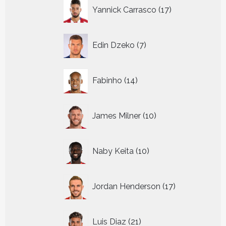
17
Yannick Carrasco
17
producten
7
Edin Dzeko
7
producten
14
Fabinho
14
producten
10
James Milner
10
producten
10
Naby Keita
10
producten
17
Jordan Henderson
17
producten
21
Luis Diaz
21