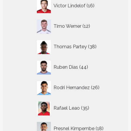
16
Victor Lindelof
16
producten
12
Timo Werner
12
producten
38
Thomas Partey
38
producten
44
Ruben Dias
44
producten
26
Rodri Hernandez
26
producten
35
Rafael Leao
35
producten
18
Presnel Kimpembe
18