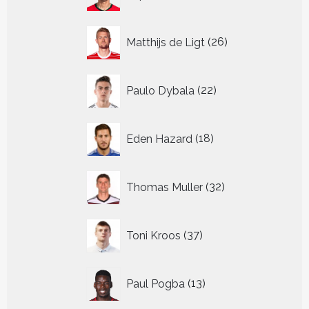
producten
26
Matthijs de Ligt
26
producten
22
Paulo Dybala
22
producten
18
Eden Hazard
18
producten
32
Thomas Muller
32
producten
37
Toni Kroos
37
producten
13
Paul Pogba
13
producten