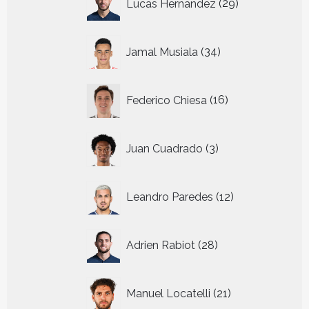
Lucas Hernandez
29
producten
34
Jamal Musiala
34
producten
16
Federico Chiesa
16
producten
3
Juan Cuadrado
3
producten
12
Leandro Paredes
12
producten
28
Adrien Rabiot
28
producten
21
Manuel Locatelli
21
producten