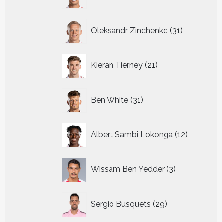
producten
31
Oleksandr Zinchenko
31
producten
21
Kieran Tierney
21
producten
31
Ben White
31
producten
12
Albert Sambi Lokonga
12
producte
3
Wissam Ben Yedder
3
producten
29
Sergio Busquets
29
producten