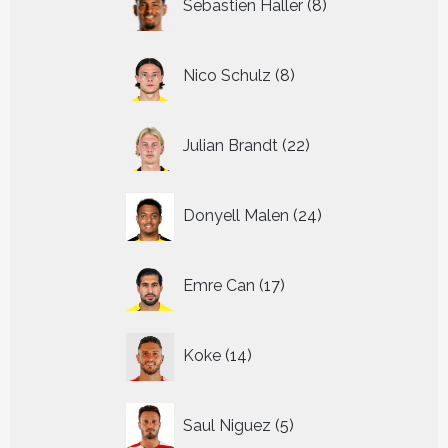
Sebastien Haller
8
producten
8
Nico Schulz
8
producten
22
Julian Brandt
22
producten
24
Donyell Malen
24
producten
17
Emre Can
17
producten
14
Koke
14
producten
5
Saul Niguez
5
producten