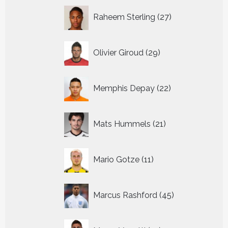
27
Raheem Sterling
27
producten
29
Olivier Giroud
29
producten
22
Memphis Depay
22
producten
21
Mats Hummels
21
producten
11
Mario Gotze
11
producten
45
Marcus Rashford
45
producten
14