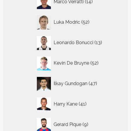
Marco Verratti
14
producten
52
Luka Modric
52
producten
13
Leonardo Bonucci
13
producten
52
Kevin De Bruyne
52
producten
47
Ilkay Gundogan
47
producten
41
Harry Kane
41
producten
9
Gerard Pique
9
producten