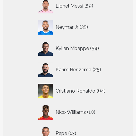
59
Lionel Messi
59
producten
35
Neymar Jr
35
producten
54
Kylian Mbappe
54
producten
25
Karim Benzema
25
producten
64
Cristiano Ronaldo
64
producten
10
Nico Williams
10
producten
13
Pepe
13