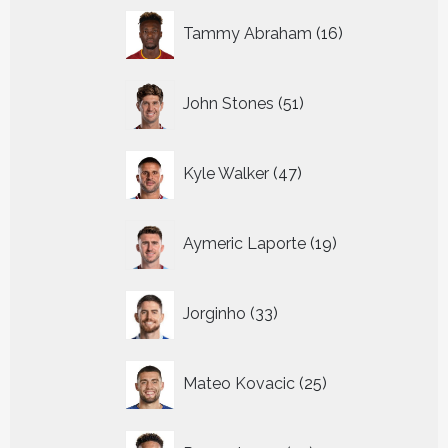
16
Tammy Abraham
16
producten
51
John Stones
51
producten
47
Kyle Walker
47
producten
19
Aymeric Laporte
19
producten
33
Jorginho
33
producten
25
Mateo Kovacic
25
producten
22