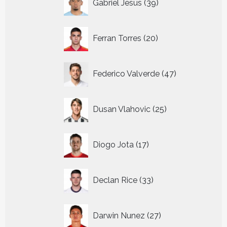
Gabriel Jesus
39
producten
20
Ferran Torres
20
producten
47
Federico Valverde
47
producten
25
Dusan Vlahovic
25
producten
17
Diogo Jota
17
producten
33
Declan Rice
33
producten
27
Darwin Nunez
27
producten