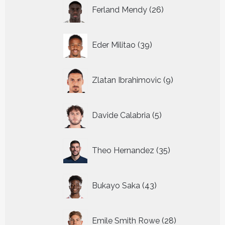
26
Ferland Mendy
26
producten
39
Eder Militao
39
producten
9
Zlatan Ibrahimovic
9
producten
5
Davide Calabria
5
producten
35
Theo Hernandez
35
producten
43
Bukayo Saka
43
producten
28
Emile Smith Rowe
28