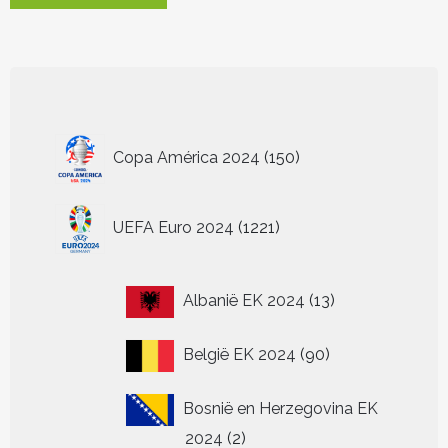
heeft
meerdere
variaties.
Deze
optie
kan
150
gekozen
Copa América 2024
150
worden
producten
op
de
1221
UEFA Euro 2024
1221
productpagina
producten
13
Albanië EK 2024
13
producten
90
België EK 2024
90
producten
Bosnië en Herzegovina EK
2
2024
2