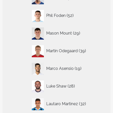
producten
52
Phil Foden
52
producten
29
Mason Mount
29
producten
39
Martin Odegaard
39
producten
19
Marco Asensio
19
producten
28
Luke Shaw
28
producten
32
Lautaro Martinez
32
producten