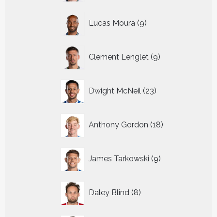
9
Lucas Moura
9
producten
9
Clement Lenglet
9
producten
23
Dwight McNeil
23
producten
18
Anthony Gordon
18
producten
9
James Tarkowski
9
producten
8
Daley Blind
8
producten