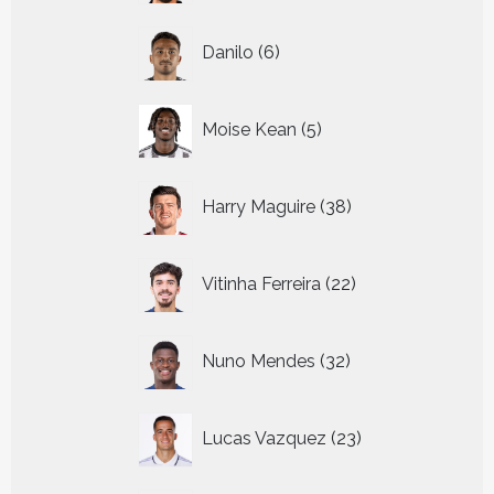
6
Danilo
6
producten
5
Moise Kean
5
producten
38
Harry Maguire
38
producten
22
Vitinha Ferreira
22
producten
32
Nuno Mendes
32
producten
23
Lucas Vazquez
23
producten