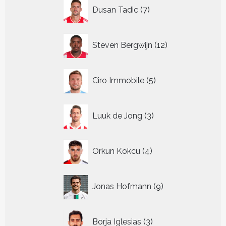
7
Dusan Tadic
7
producten
12
Steven Bergwijn
12
producten
5
Ciro Immobile
5
producten
3
Luuk de Jong
3
producten
4
Orkun Kokcu
4
producten
9
Jonas Hofmann
9
producten
3
Borja Iglesias
3