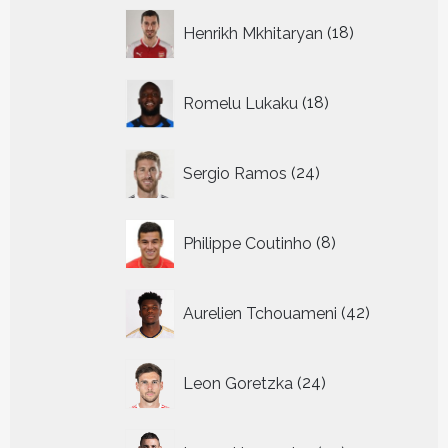
18
Henrikh Mkhitaryan
18
producten
18
Romelu Lukaku
18
producten
24
Sergio Ramos
24
producten
8
Philippe Coutinho
8
producten
42
Aurelien Tchouameni
42
producten
24
Leon Goretzka
24
producten
29