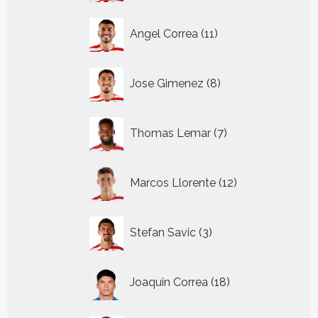
11
Angel Correa
11
producten
8
Jose Gimenez
8
producten
7
Thomas Lemar
7
producten
12
Marcos Llorente
12
producten
3
Stefan Savic
3
producten
18
Joaquin Correa
18
producten