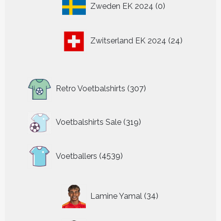
Zweden EK 2024
0
producten
24
Zwitserland EK 2024
24
producten
307
Retro Voetbalshirts
307
producten
319
Voetbalshirts Sale
319
producten
4539
Voetballers
4539
producten
34
Lamine Yamal
34
producten