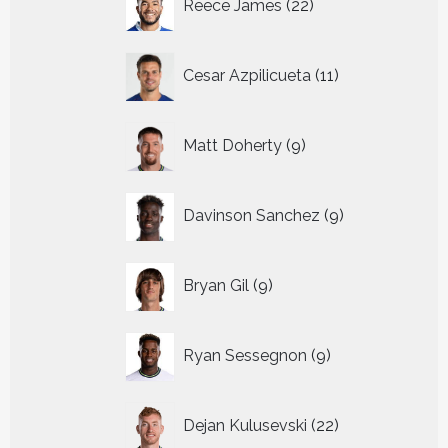
Reece James
22
producten
11
Cesar Azpilicueta
11
producten
9
Matt Doherty
9
producten
9
Davinson Sanchez
9
producten
9
Bryan Gil
9
producten
9
Ryan Sessegnon
9
producten
22
Dejan Kulusevski
22
producten