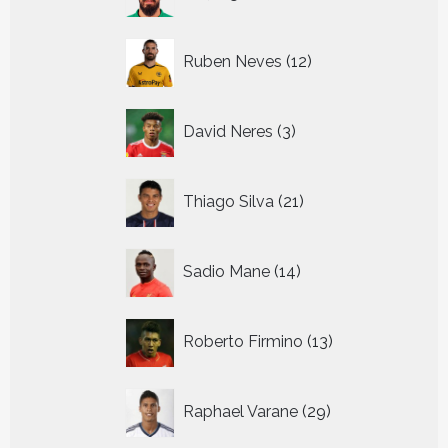
producten
12
Ruben Neves
12
producten
3
David Neres
3
producten
21
Thiago Silva
21
producten
14
Sadio Mane
14
producten
13
Roberto Firmino
13
producten
29
Raphael Varane
29
producten