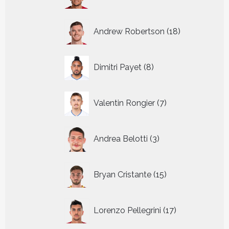
producten
18
Andrew Robertson
18
producten
8
Dimitri Payet
8
producten
7
Valentin Rongier
7
producten
3
Andrea Belotti
3
producten
15
Bryan Cristante
15
producten
17
Lorenzo Pellegrini
17
producten