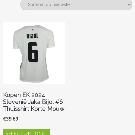
Kopen EK 2024
Slovenië Jaka Bijol #6
Thuisshirt Korte Mouw
€
39.69
Dit
SELECT OPTIONS
product