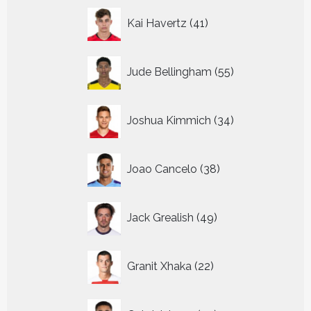
41
Kai Havertz
41
producten
55
Jude Bellingham
55
producten
34
Joshua Kimmich
34
producten
38
Joao Cancelo
38
producten
49
Jack Grealish
49
producten
22
Granit Xhaka
22
producten
39