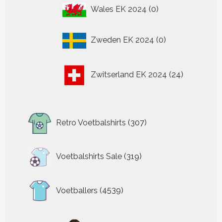
0
Wales EK 2024
0
producten
0
Zweden EK 2024
0
producten
24
Zwitserland EK 2024
24
producten
307
Retro Voetbalshirts
307
producten
319
Voetbalshirts Sale
319
producten
4539
Voetballers
4539
producten