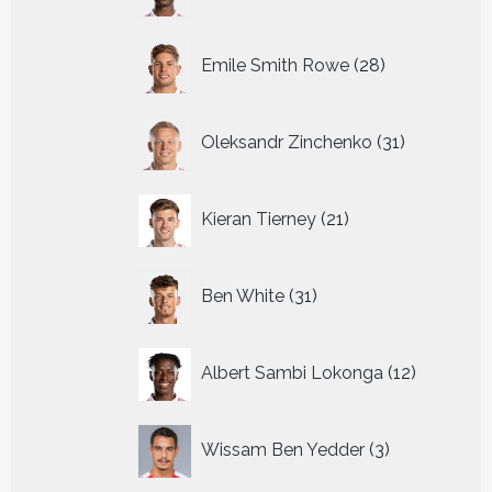
producten
28
Emile Smith Rowe
28
producten
31
Oleksandr Zinchenko
31
producten
21
Kieran Tierney
21
producten
31
Ben White
31
producten
12
Albert Sambi Lokonga
12
producte
3
Wissam Ben Yedder
3
producten