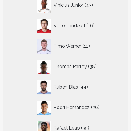
43
Vinicius Junior
43
producten
16
Victor Lindelof
16
producten
12
Timo Werner
12
producten
38
Thomas Partey
38
producten
44
Ruben Dias
44
producten
26
Rodri Hernandez
26
producten
35
Rafael Leao
35