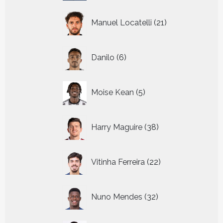
21
Manuel Locatelli
21
producten
6
Danilo
6
producten
5
Moise Kean
5
producten
38
Harry Maguire
38
producten
22
Vitinha Ferreira
22
producten
32
Nuno Mendes
32
producten