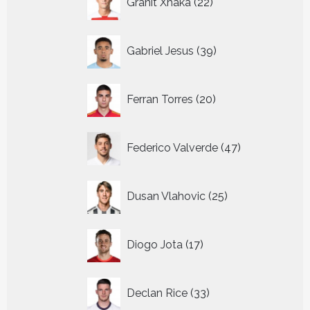
Granit Xhaka
22
producten
39
Gabriel Jesus
39
producten
20
Ferran Torres
20
producten
47
Federico Valverde
47
producten
25
Dusan Vlahovic
25
producten
17
Diogo Jota
17
producten
33
Declan Rice
33
producten