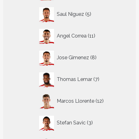
5
Saul Niguez
5
producten
11
Angel Correa
11
producten
8
Jose Gimenez
8
producten
7
Thomas Lemar
7
producten
12
Marcos Llorente
12
producten
3
Stefan Savic
3
producten