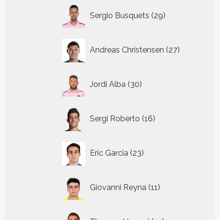
29
Sergio Busquets
29
producten
27
Andreas Christensen
27
producten
30
Jordi Alba
30
producten
16
Sergi Roberto
16
producten
23
Eric Garcia
23
producten
11
Giovanni Reyna
11
producten
14