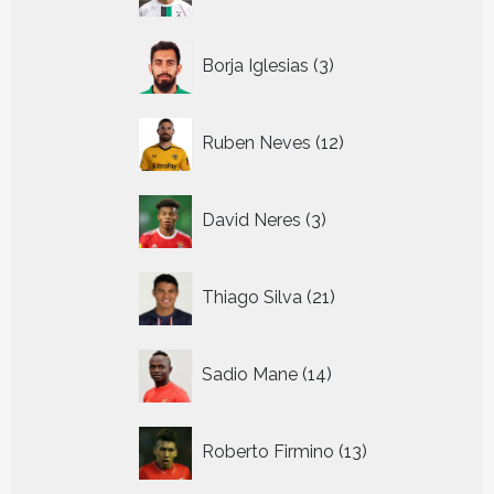
producten
3
Borja Iglesias
3
producten
12
Ruben Neves
12
producten
3
David Neres
3
producten
21
Thiago Silva
21
producten
14
Sadio Mane
14
producten
13
Roberto Firmino
13
producten