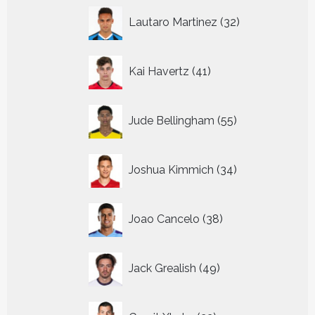
32
Lautaro Martinez
32
producten
41
Kai Havertz
41
producten
55
Jude Bellingham
55
producten
34
Joshua Kimmich
34
producten
38
Joao Cancelo
38
producten
49
Jack Grealish
49
producten
22