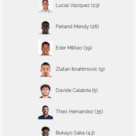
23
Lucas Vazquez
23
producten
26
Ferland Mendy
26
producten
39
Eder Militao
39
producten
9
Zlatan Ibrahimovic
9
producten
5
Davide Calabria
5
producten
35
Theo Hernandez
35
producten
43
Bukayo Saka
43