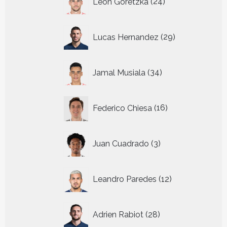
Leon Goretzka
24
producten
29
Lucas Hernandez
29
producten
34
Jamal Musiala
34
producten
16
Federico Chiesa
16
producten
3
Juan Cuadrado
3
producten
12
Leandro Paredes
12
producten
28
Adrien Rabiot
28
producten