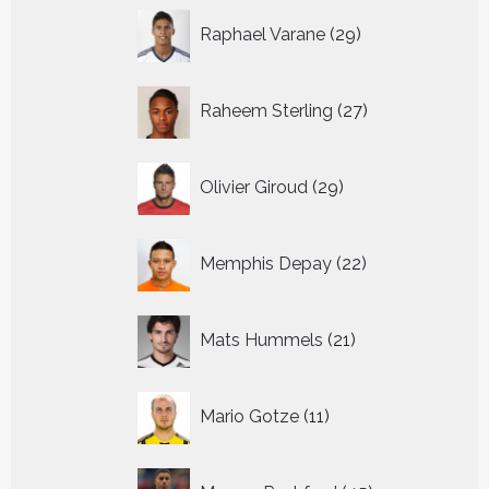
29
Raphael Varane
29
producten
27
Raheem Sterling
27
producten
29
Olivier Giroud
29
producten
22
Memphis Depay
22
producten
21
Mats Hummels
21
producten
11
Mario Gotze
11
producten
45