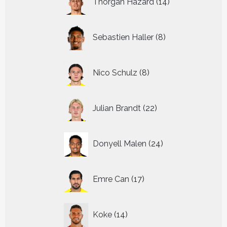
Thorgan Hazard
14
producten
8
Sebastien Haller
8
producten
8
Nico Schulz
8
producten
22
Julian Brandt
22
producten
24
Donyell Malen
24
producten
17
Emre Can
17
producten
14
Koke
14
producten