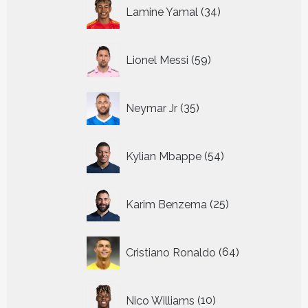
34
Lamine Yamal
34
producten
59
Lionel Messi
59
producten
35
Neymar Jr
35
producten
54
Kylian Mbappe
54
producten
25
Karim Benzema
25
producten
64
Cristiano Ronaldo
64
producten
10
Nico Williams
10
producten