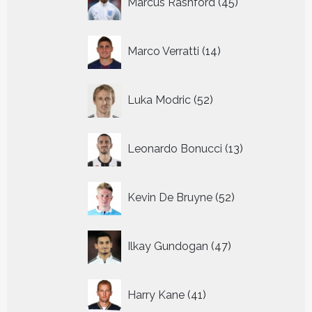
Marcus Rashford
45
producten
14
Marco Verratti
14
producten
52
Luka Modric
52
producten
13
Leonardo Bonucci
13
producten
52
Kevin De Bruyne
52
producten
47
Ilkay Gundogan
47
producten
41
Harry Kane
41
producten