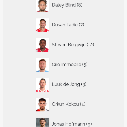
8
Daley Blind
8
producten
7
Dusan Tadic
7
producten
12
Steven Bergwijn
12
producten
5
Ciro Immobile
5
producten
3
Luuk de Jong
3
producten
4
Orkun Kokcu
4
producten
9
Jonas Hofmann
9