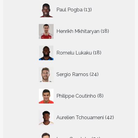
13
Paul Pogba
13
producten
18
Henrikh Mkhitaryan
18
producten
18
Romelu Lukaku
18
producten
24
Sergio Ramos
24
producten
8
Philippe Coutinho
8
producten
42
Aurelien Tchouameni
42
producten
24