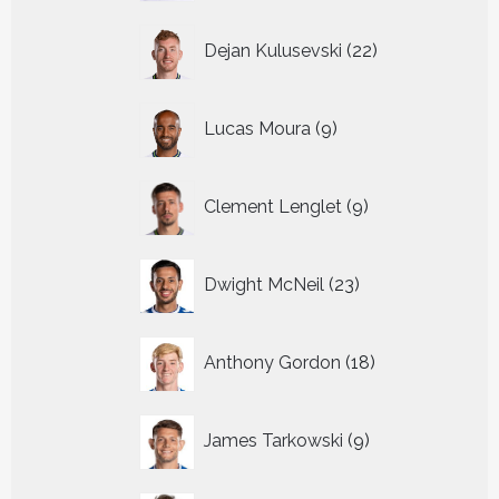
22
Dejan Kulusevski
22
producten
9
Lucas Moura
9
producten
9
Clement Lenglet
9
producten
23
Dwight McNeil
23
producten
18
Anthony Gordon
18
producten
9
James Tarkowski
9
producten