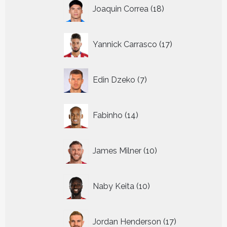
18
Joaquin Correa
18
producten
17
Yannick Carrasco
17
producten
7
Edin Dzeko
7
producten
14
Fabinho
14
producten
10
James Milner
10
producten
10
Naby Keita
10
producten
17
Jordan Henderson
17