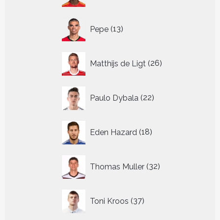
13
Pepe
13
producten
26
Matthijs de Ligt
26
producten
22
Paulo Dybala
22
producten
18
Eden Hazard
18
producten
32
Thomas Muller
32
producten
37
Toni Kroos
37
producten