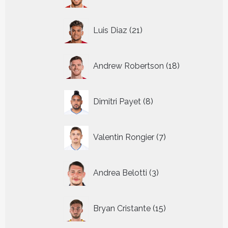
producten
21
Luis Diaz
21
producten
18
Andrew Robertson
18
producten
8
Dimitri Payet
8
producten
7
Valentin Rongier
7
producten
3
Andrea Belotti
3
producten
15
Bryan Cristante
15
producten