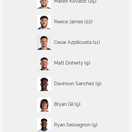
Mateo Kovacic
25
producten
22
Reece James
22
producten
11
Cesar Azpilicueta
11
producten
9
Matt Doherty
9
producten
9
Davinson Sanchez
9
producten
9
Bryan Gil
9
producten
9
Ryan Sessegnon
9
producten