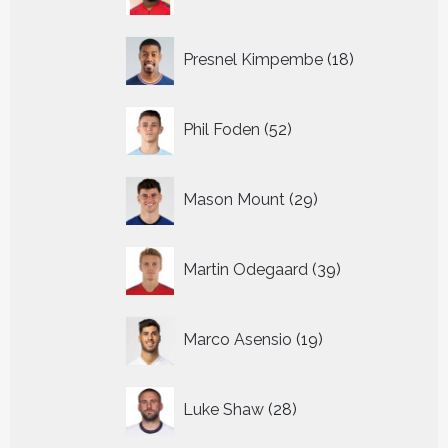
producten
18
Presnel Kimpembe
18
producten
52
Phil Foden
52
producten
29
Mason Mount
29
producten
39
Martin Odegaard
39
producten
19
Marco Asensio
19
producten
28
Luke Shaw
28
producten