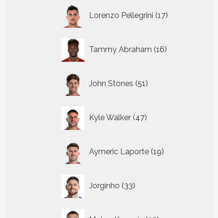
17
Lorenzo Pellegrini
17
producten
16
Tammy Abraham
16
producten
51
John Stones
51
producten
47
Kyle Walker
47
producten
19
Aymeric Laporte
19
producten
33
Jorginho
33
producten
25