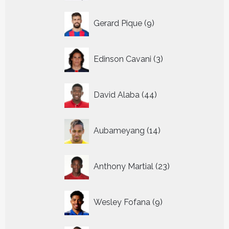
9
Gerard Pique
9
producten
3
Edinson Cavani
3
producten
44
David Alaba
44
producten
14
Aubameyang
14
producten
23
Anthony Martial
23
producten
9
Wesley Fofana
9
producten