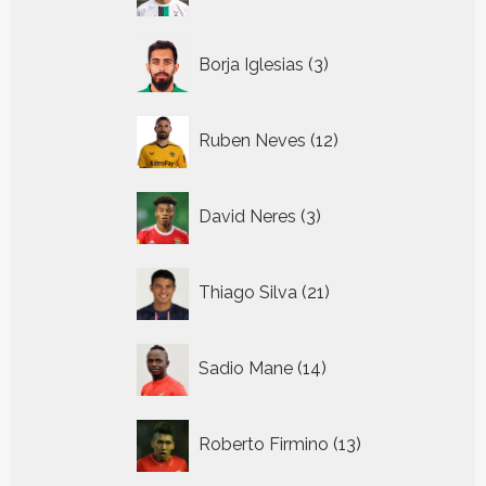
producten
3
Borja Iglesias
3
producten
12
Ruben Neves
12
producten
3
David Neres
3
producten
21
Thiago Silva
21
producten
14
Sadio Mane
14
producten
13
Roberto Firmino
13
producten