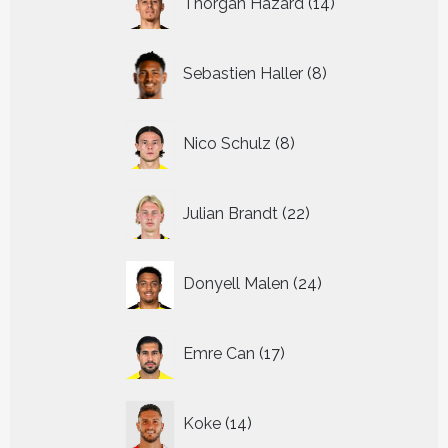
Thorgan Hazard
14
producten
8
Sebastien Haller
8
producten
8
Nico Schulz
8
producten
22
Julian Brandt
22
producten
24
Donyell Malen
24
producten
17
Emre Can
17
producten
14
Koke
14
producten