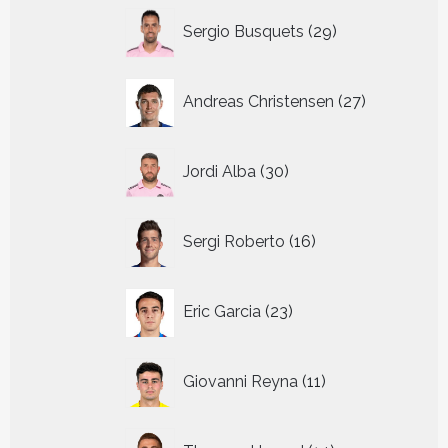
29
Sergio Busquets
29
producten
27
Andreas Christensen
27
producten
30
Jordi Alba
30
producten
16
Sergi Roberto
16
producten
23
Eric Garcia
23
producten
11
Giovanni Reyna
11
producten
14