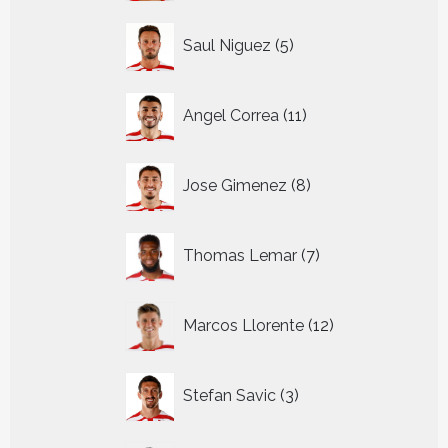
5
Saul Niguez
5
producten
11
Angel Correa
11
producten
8
Jose Gimenez
8
producten
7
Thomas Lemar
7
producten
12
Marcos Llorente
12
producten
3
Stefan Savic
3
producten