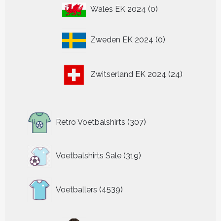
0
Wales EK 2024
0
producten
0
Zweden EK 2024
0
producten
24
Zwitserland EK 2024
24
producten
307
Retro Voetbalshirts
307
producten
319
Voetbalshirts Sale
319
producten
4539
Voetballers
4539
producten