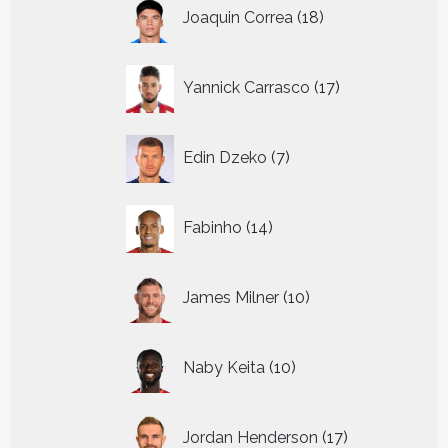
18
Joaquin Correa
18
producten
17
Yannick Carrasco
17
producten
7
Edin Dzeko
7
producten
14
Fabinho
14
producten
10
James Milner
10
producten
10
Naby Keita
10
producten
17
Jordan Henderson
17