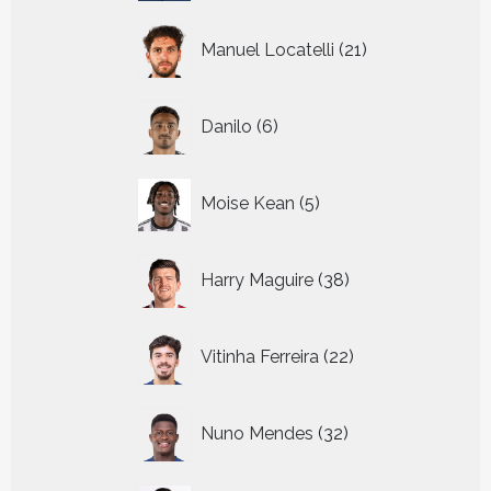
21
Manuel Locatelli
21
producten
6
Danilo
6
producten
5
Moise Kean
5
producten
38
Harry Maguire
38
producten
22
Vitinha Ferreira
22
producten
32
Nuno Mendes
32
producten