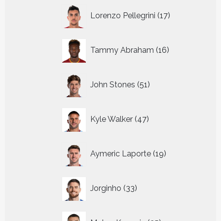
17
Lorenzo Pellegrini
17
producten
16
Tammy Abraham
16
producten
51
John Stones
51
producten
47
Kyle Walker
47
producten
19
Aymeric Laporte
19
producten
33
Jorginho
33
producten
25