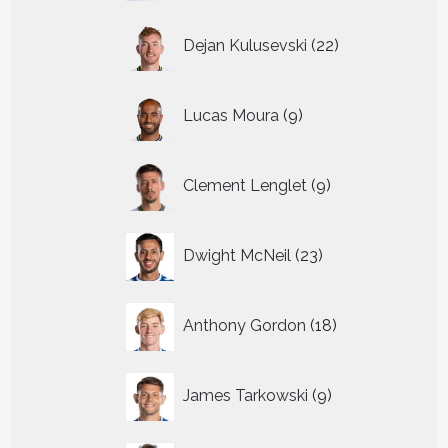
22
Dejan Kulusevski
22
producten
9
Lucas Moura
9
producten
9
Clement Lenglet
9
producten
23
Dwight McNeil
23
producten
18
Anthony Gordon
18
producten
9
James Tarkowski
9
producten