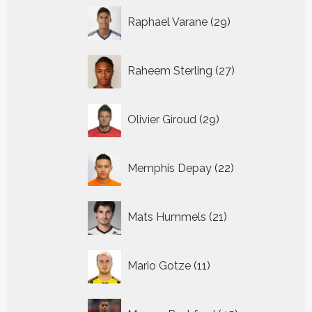
29
Raphael Varane
29
producten
27
Raheem Sterling
27
producten
29
Olivier Giroud
29
producten
22
Memphis Depay
22
producten
21
Mats Hummels
21
producten
11
Mario Gotze
11
producten
45