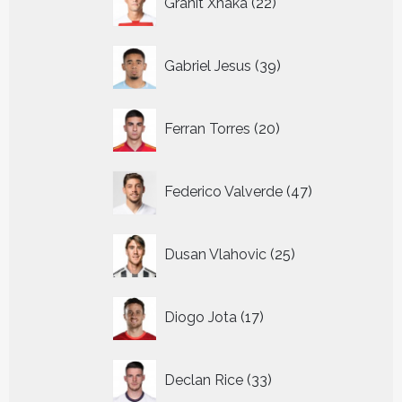
Granit Xhaka
22
producten
39
Gabriel Jesus
39
producten
20
Ferran Torres
20
producten
47
Federico Valverde
47
producten
25
Dusan Vlahovic
25
producten
17
Diogo Jota
17
producten
33
Declan Rice
33
producten