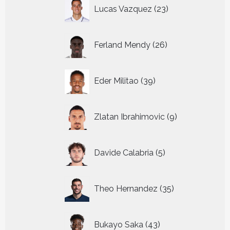
23
Lucas Vazquez
23
producten
26
Ferland Mendy
26
producten
39
Eder Militao
39
producten
9
Zlatan Ibrahimovic
9
producten
5
Davide Calabria
5
producten
35
Theo Hernandez
35
producten
43
Bukayo Saka
43