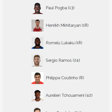
13
Paul Pogba
13
producten
18
Henrikh Mkhitaryan
18
producten
18
Romelu Lukaku
18
producten
24
Sergio Ramos
24
producten
8
Philippe Coutinho
8
producten
42
Aurelien Tchouameni
42
producten
24