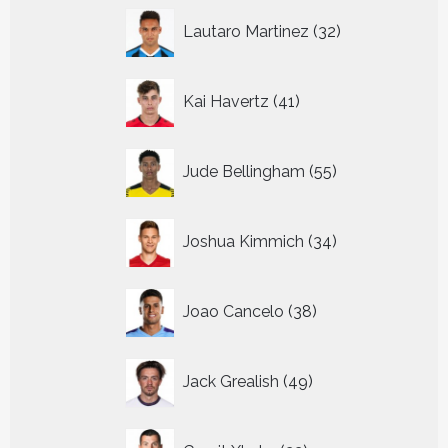
32
Lautaro Martinez
32
producten
41
Kai Havertz
41
producten
55
Jude Bellingham
55
producten
34
Joshua Kimmich
34
producten
38
Joao Cancelo
38
producten
49
Jack Grealish
49
producten
22