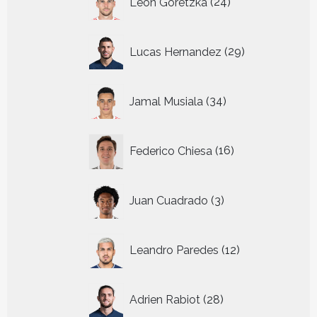
Leon Goretzka
24
producten
29
Lucas Hernandez
29
producten
34
Jamal Musiala
34
producten
16
Federico Chiesa
16
producten
3
Juan Cuadrado
3
producten
12
Leandro Paredes
12
producten
28
Adrien Rabiot
28
producten