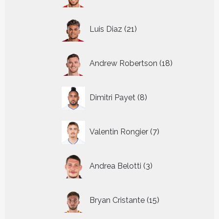
producten
21
Luis Diaz
21
producten
18
Andrew Robertson
18
producten
8
Dimitri Payet
8
producten
7
Valentin Rongier
7
producten
3
Andrea Belotti
3
producten
15
Bryan Cristante
15
producten