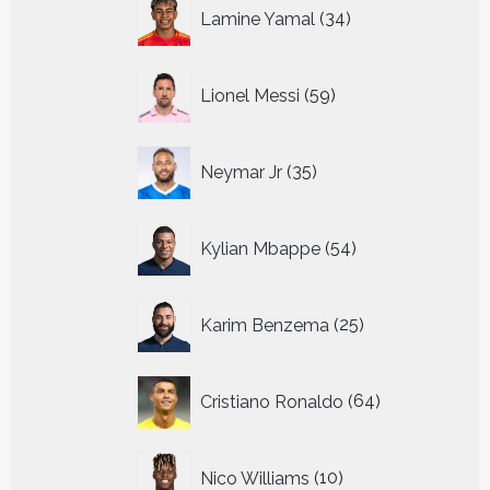
34
Lamine Yamal
34
producten
59
Lionel Messi
59
producten
35
Neymar Jr
35
producten
54
Kylian Mbappe
54
producten
25
Karim Benzema
25
producten
64
Cristiano Ronaldo
64
producten
10
Nico Williams
10
producten