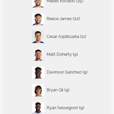
Mateo Kovacic
25
producten
22
Reece James
22
producten
11
Cesar Azpilicueta
11
producten
9
Matt Doherty
9
producten
9
Davinson Sanchez
9
producten
9
Bryan Gil
9
producten
9
Ryan Sessegnon
9
producten