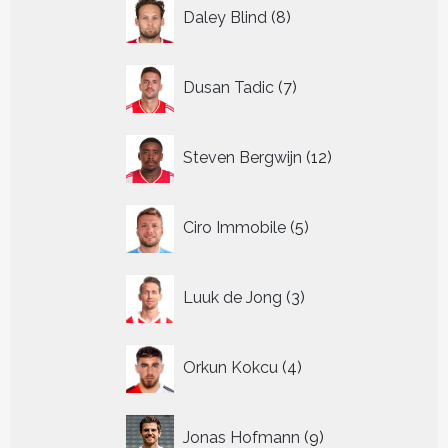
8
Daley Blind
8
producten
7
Dusan Tadic
7
producten
12
Steven Bergwijn
12
producten
5
Ciro Immobile
5
producten
3
Luuk de Jong
3
producten
4
Orkun Kokcu
4
producten
9
Jonas Hofmann
9