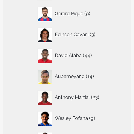
9
Gerard Pique
9
producten
3
Edinson Cavani
3
producten
44
David Alaba
44
producten
14
Aubameyang
14
producten
23
Anthony Martial
23
producten
9
Wesley Fofana
9
producten