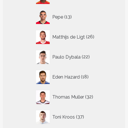
13
Pepe
13
producten
26
Matthijs de Ligt
26
producten
22
Paulo Dybala
22
producten
18
Eden Hazard
18
producten
32
Thomas Muller
32
producten
37
Toni Kroos
37
producten