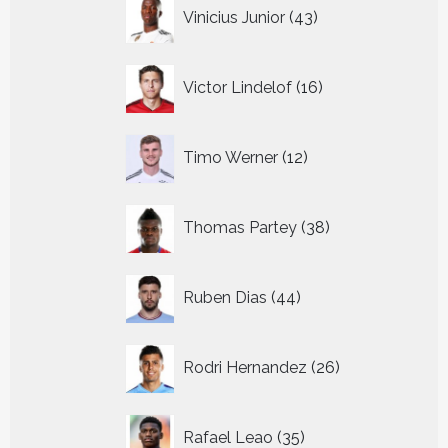
43
Vinicius Junior
43
producten
16
Victor Lindelof
16
producten
12
Timo Werner
12
producten
38
Thomas Partey
38
producten
44
Ruben Dias
44
producten
26
Rodri Hernandez
26
producten
35
Rafael Leao
35