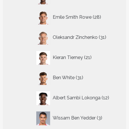
producten
28
Emile Smith Rowe
28
producten
31
Oleksandr Zinchenko
31
producten
21
Kieran Tierney
21
producten
31
Ben White
31
producten
12
Albert Sambi Lokonga
12
producte
3
Wissam Ben Yedder
3
producten