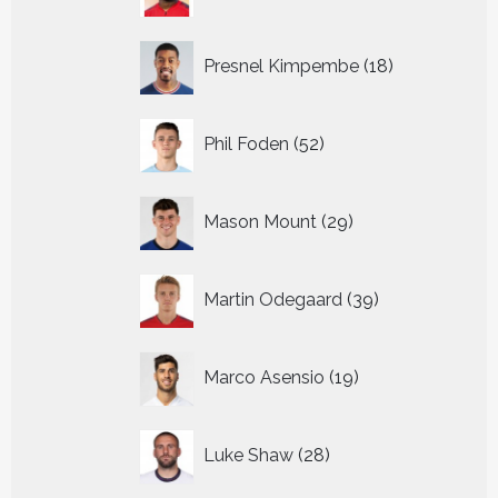
producten
18
Presnel Kimpembe
18
producten
52
Phil Foden
52
producten
29
Mason Mount
29
producten
39
Martin Odegaard
39
producten
19
Marco Asensio
19
producten
28
Luke Shaw
28
producten