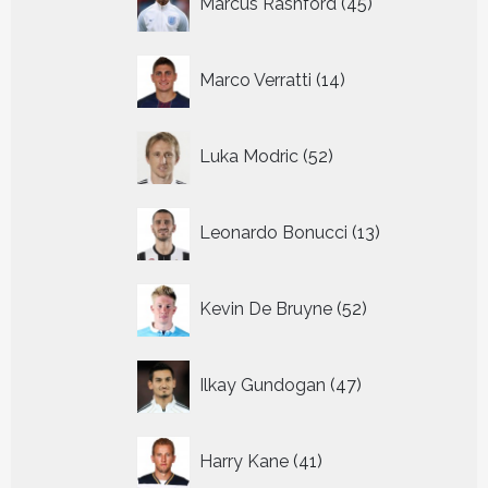
Marcus Rashford
45
producten
14
Marco Verratti
14
producten
52
Luka Modric
52
producten
13
Leonardo Bonucci
13
producten
52
Kevin De Bruyne
52
producten
47
Ilkay Gundogan
47
producten
41
Harry Kane
41
producten