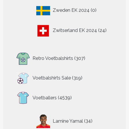
0
Zweden EK 2024
0
producten
24
Zwitserland EK 2024
24
producten
307
Retro Voetbalshirts
307
producten
319
Voetbalshirts Sale
319
producten
4539
Voetballers
4539
producten
34
Lamine Yamal
34
producten