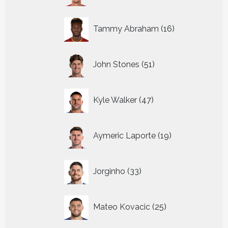
16
Tammy Abraham
16
producten
51
John Stones
51
producten
47
Kyle Walker
47
producten
19
Aymeric Laporte
19
producten
33
Jorginho
33
producten
25
Mateo Kovacic
25
producten