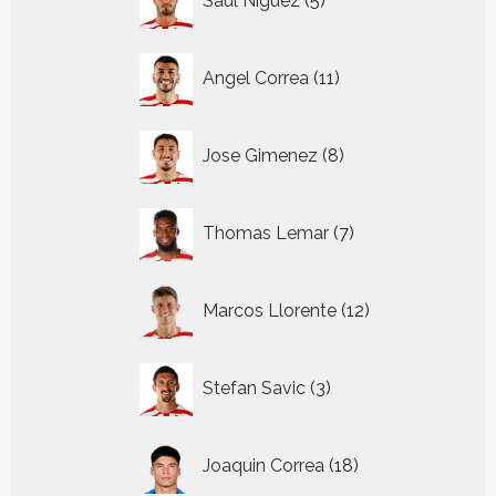
Saul Niguez
5
producten
11
Angel Correa
11
producten
8
Jose Gimenez
8
producten
7
Thomas Lemar
7
producten
12
Marcos Llorente
12
producten
3
Stefan Savic
3
producten
18
Joaquin Correa
18
producten