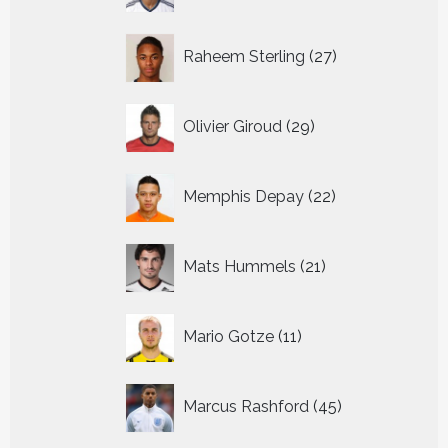
27
Raheem Sterling
27
producten
29
Olivier Giroud
29
producten
22
Memphis Depay
22
producten
21
Mats Hummels
21
producten
11
Mario Gotze
11
producten
45
Marcus Rashford
45
producten