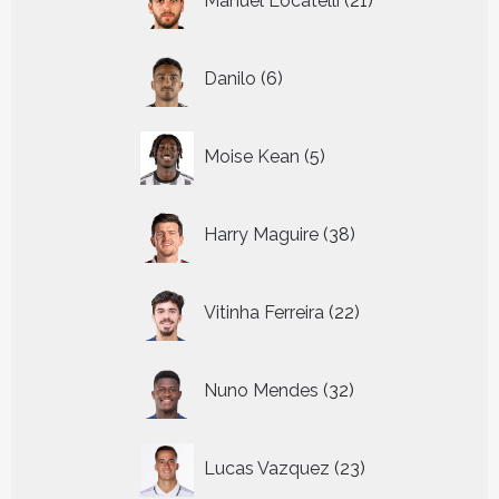
Manuel Locatelli
21
producten
6
Danilo
6
producten
5
Moise Kean
5
producten
38
Harry Maguire
38
producten
22
Vitinha Ferreira
22
producten
32
Nuno Mendes
32
producten
23
Lucas Vazquez
23
producten