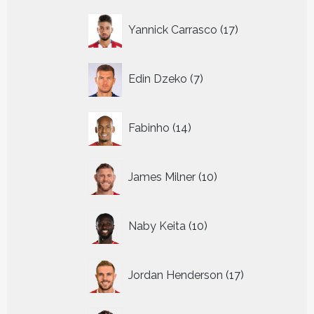
17
Yannick Carrasco
17
producten
7
Edin Dzeko
7
producten
14
Fabinho
14
producten
10
James Milner
10
producten
10
Naby Keita
10
producten
17
Jordan Henderson
17
producten