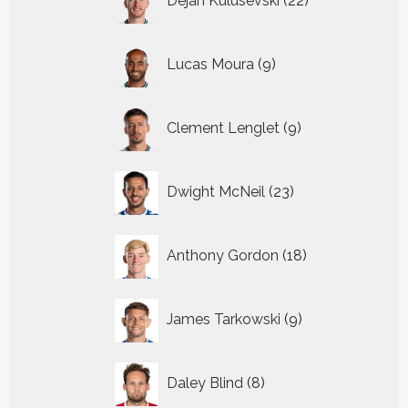
Dejan Kulusevski
22
producten
9
Lucas Moura
9
producten
9
Clement Lenglet
9
producten
23
Dwight McNeil
23
producten
18
Anthony Gordon
18
producten
9
James Tarkowski
9
producten
8
Daley Blind
8
producten