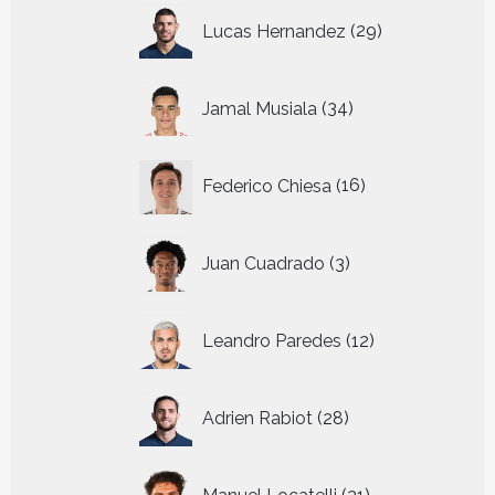
29
Lucas Hernandez
29
producten
34
Jamal Musiala
34
producten
16
Federico Chiesa
16
producten
3
Juan Cuadrado
3
producten
12
Leandro Paredes
12
producten
28
Adrien Rabiot
28
producten
21