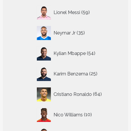
59
Lionel Messi
59
producten
35
Neymar Jr
35
producten
54
Kylian Mbappe
54
producten
25
Karim Benzema
25
producten
64
Cristiano Ronaldo
64
producten
10
Nico Williams
10
producten