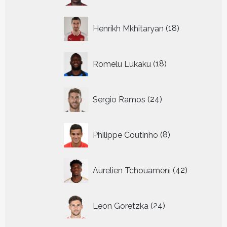
18
Henrikh Mkhitaryan
18
producten
18
Romelu Lukaku
18
producten
24
Sergio Ramos
24
producten
8
Philippe Coutinho
8
producten
42
Aurelien Tchouameni
42
producten
24
Leon Goretzka
24
producten