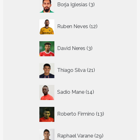
3
Borja Iglesias
3
producten
12
Ruben Neves
12
producten
3
David Neres
3
producten
21
Thiago Silva
21
producten
14
Sadio Mane
14
producten
13
Roberto Firmino
13
producten
29
Raphael Varane
29
producten