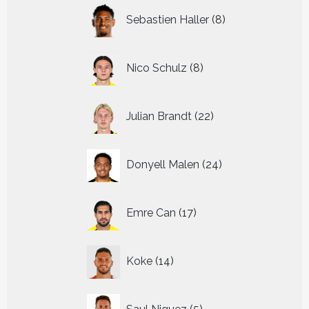
8
Sebastien Haller
8
producten
8
Nico Schulz
8
producten
22
Julian Brandt
22
producten
24
Donyell Malen
24
producten
17
Emre Can
17
producten
14
Koke
14
producten
5