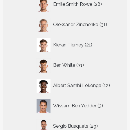
28
Emile Smith Rowe
28
producten
31
Oleksandr Zinchenko
31
producten
21
Kieran Tierney
21
producten
31
Ben White
31
producten
12
Albert Sambi Lokonga
12
producte
3
Wissam Ben Yedder
3
producten
29
Sergio Busquets
29
producten