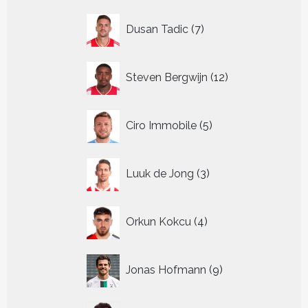
7
Dusan Tadic
7
producten
12
Steven Bergwijn
12
producten
5
Ciro Immobile
5
producten
3
Luuk de Jong
3
producten
4
Orkun Kokcu
4
producten
9
Jonas Hofmann
9
producten