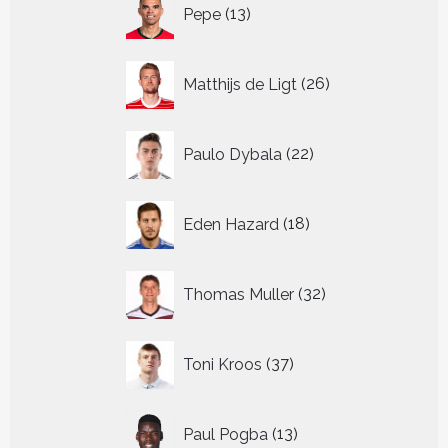
13
Pepe
13
producten
26
Matthijs de Ligt
26
producten
22
Paulo Dybala
22
producten
18
Eden Hazard
18
producten
32
Thomas Muller
32
producten
37
Toni Kroos
37
producten
13
Paul Pogba
13
producten