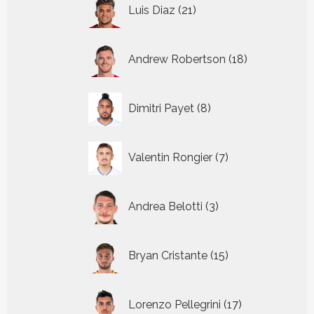
21
Luis Diaz
21
producten
18
Andrew Robertson
18
producten
8
Dimitri Payet
8
producten
7
Valentin Rongier
7
producten
3
Andrea Belotti
3
producten
15
Bryan Cristante
15
producten
17
Lorenzo Pellegrini
17
producten