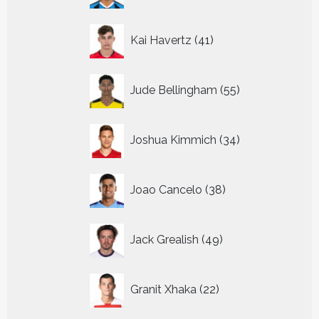
41
Kai Havertz
41
producten
55
Jude Bellingham
55
producten
34
Joshua Kimmich
34
producten
38
Joao Cancelo
38
producten
49
Jack Grealish
49
producten
22
Granit Xhaka
22
producten