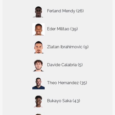
26
Ferland Mendy
26
producten
39
Eder Militao
39
producten
9
Zlatan Ibrahimovic
9
producten
5
Davide Calabria
5
producten
35
Theo Hernandez
35
producten
43
Bukayo Saka
43
producten