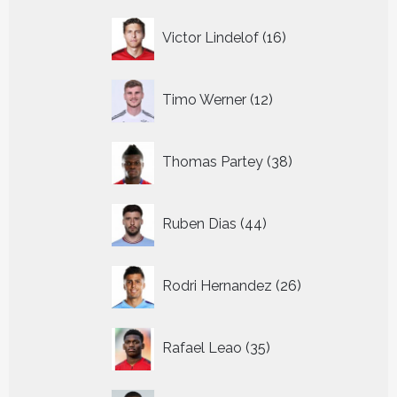
16
Victor Lindelof
16
producten
12
Timo Werner
12
producten
38
Thomas Partey
38
producten
44
Ruben Dias
44
producten
26
Rodri Hernandez
26
producten
35
Rafael Leao
35
producten