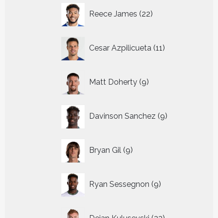
22
Reece James
22
producten
11
Cesar Azpilicueta
11
producten
9
Matt Doherty
9
producten
9
Davinson Sanchez
9
producten
9
Bryan Gil
9
producten
9
Ryan Sessegnon
9
producten
22