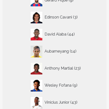
Gerard Pique
9
producten
3
Edinson Cavani
3
producten
44
David Alaba
44
producten
14
Aubameyang
14
producten
23
Anthony Martial
23
producten
9
Wesley Fofana
9
producten
43
Vinicius Junior
43
producten