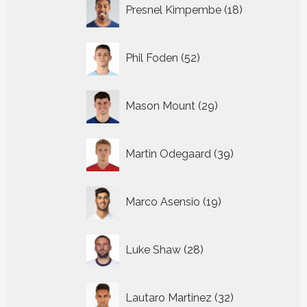
18
Presnel Kimpembe
18
producten
52
Phil Foden
52
producten
29
Mason Mount
29
producten
39
Martin Odegaard
39
producten
19
Marco Asensio
19
producten
28
Luke Shaw
28
producten
32
Lautaro Martinez
32
producten