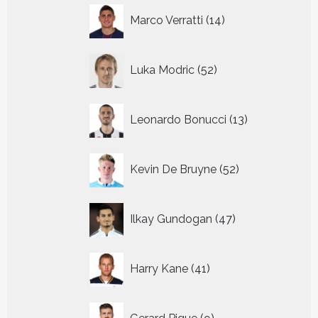
14
Marco Verratti
14
producten
52
Luka Modric
52
producten
13
Leonardo Bonucci
13
producten
52
Kevin De Bruyne
52
producten
47
Ilkay Gundogan
47
producten
41
Harry Kane
41
producten
9