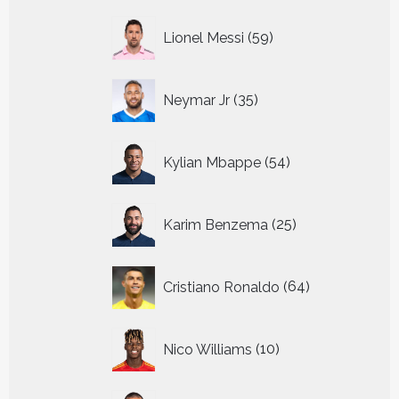
59
Lionel Messi
59
producten
35
Neymar Jr
35
producten
54
Kylian Mbappe
54
producten
25
Karim Benzema
25
producten
64
Cristiano Ronaldo
64
producten
10
Nico Williams
10
producten