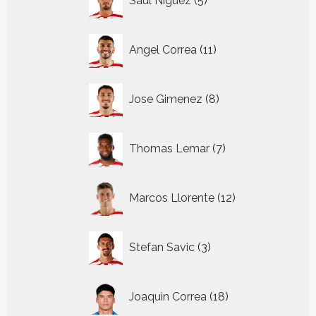
Saul Niguez
5
producten
11
Angel Correa
11
producten
8
Jose Gimenez
8
producten
7
Thomas Lemar
7
producten
12
Marcos Llorente
12
producten
3
Stefan Savic
3
producten
18
Joaquin Correa
18
producten