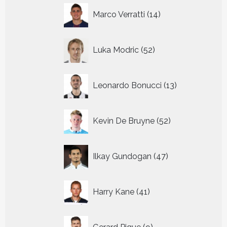
14
Marco Verratti
14
producten
52
Luka Modric
52
producten
13
Leonardo Bonucci
13
producten
52
Kevin De Bruyne
52
producten
47
Ilkay Gundogan
47
producten
41
Harry Kane
41
producten
9