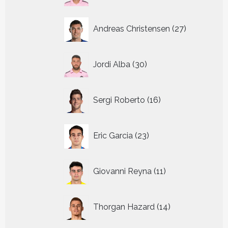
27
Andreas Christensen
27
producten
30
Jordi Alba
30
producten
16
Sergi Roberto
16
producten
23
Eric Garcia
23
producten
11
Giovanni Reyna
11
producten
14
Thorgan Hazard
14
producten