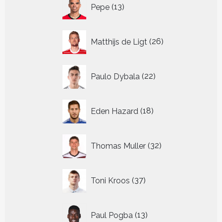
13
Pepe
13
producten
26
Matthijs de Ligt
26
producten
22
Paulo Dybala
22
producten
18
Eden Hazard
18
producten
32
Thomas Muller
32
producten
37
Toni Kroos
37
producten
13
Paul Pogba
13
producten