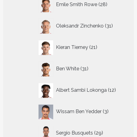
28
Emile Smith Rowe
28
producten
31
Oleksandr Zinchenko
31
producten
21
Kieran Tierney
21
producten
31
Ben White
31
producten
12
Albert Sambi Lokonga
12
producte
3
Wissam Ben Yedder
3
producten
29
Sergio Busquets
29
producten