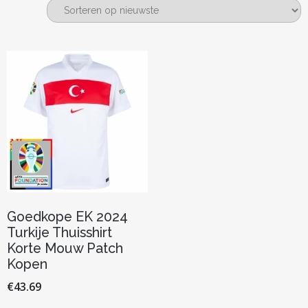
Goedkope EK 2024
Turkije Thuisshirt
Korte Mouw Patch
Kopen
€
43.69
Dit