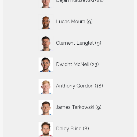
Dejan Kulusevski
22
producten
9
Lucas Moura
9
producten
9
Clement Lenglet
9
producten
23
Dwight McNeil
23
producten
18
Anthony Gordon
18
producten
9
James Tarkowski
9
producten
8
Daley Blind
8
producten