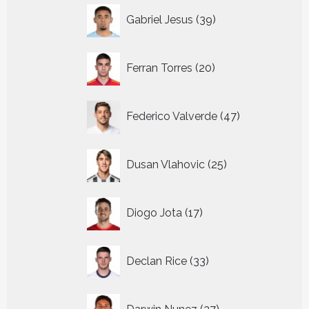
39
Gabriel Jesus
39
producten
20
Ferran Torres
20
producten
47
Federico Valverde
47
producten
25
Dusan Vlahovic
25
producten
17
Diogo Jota
17
producten
33
Declan Rice
33
producten
27