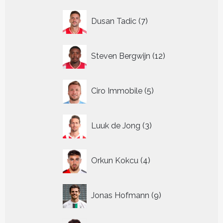
7
Dusan Tadic
7
producten
12
Steven Bergwijn
12
producten
5
Ciro Immobile
5
producten
3
Luuk de Jong
3
producten
4
Orkun Kokcu
4
producten
9
Jonas Hofmann
9
producten