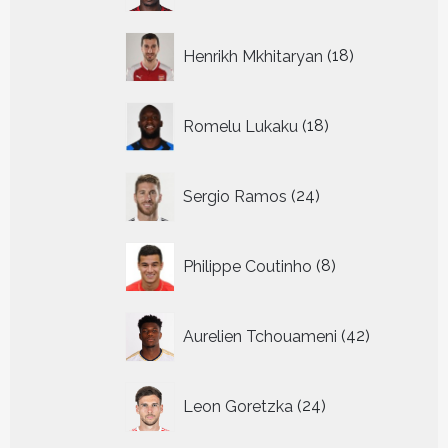
18
Henrikh Mkhitaryan
18
producten
18
Romelu Lukaku
18
producten
24
Sergio Ramos
24
producten
8
Philippe Coutinho
8
producten
42
Aurelien Tchouameni
42
producten
24
Leon Goretzka
24
producten