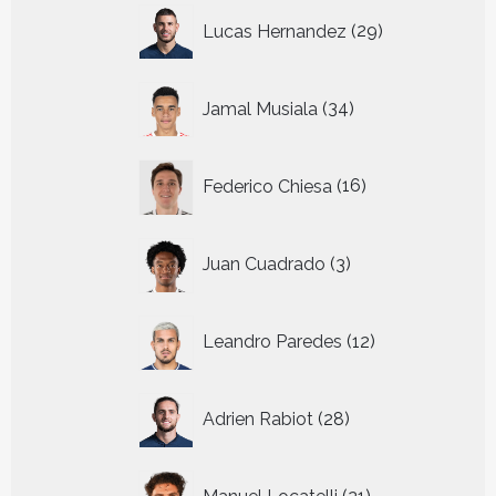
29
Lucas Hernandez
29
producten
34
Jamal Musiala
34
producten
16
Federico Chiesa
16
producten
3
Juan Cuadrado
3
producten
12
Leandro Paredes
12
producten
28
Adrien Rabiot
28
producten
21