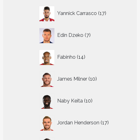
17
Yannick Carrasco
17
producten
7
Edin Dzeko
7
producten
14
Fabinho
14
producten
10
James Milner
10
producten
10
Naby Keita
10
producten
17
Jordan Henderson
17
producten