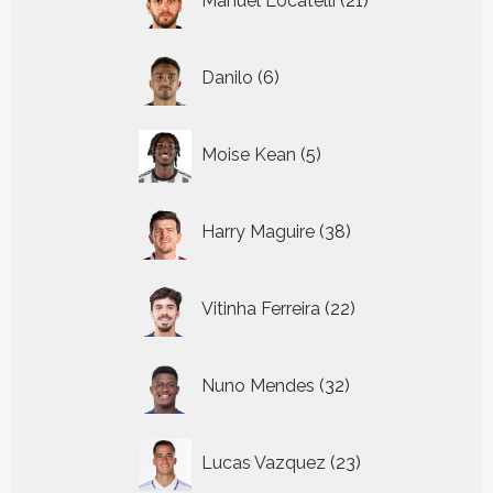
Manuel Locatelli
21
producten
6
Danilo
6
producten
5
Moise Kean
5
producten
38
Harry Maguire
38
producten
22
Vitinha Ferreira
22
producten
32
Nuno Mendes
32
producten
23
Lucas Vazquez
23
producten