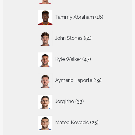
16
Tammy Abraham
16
producten
51
John Stones
51
producten
47
Kyle Walker
47
producten
19
Aymeric Laporte
19
producten
33
Jorginho
33
producten
25
Mateo Kovacic
25
producten