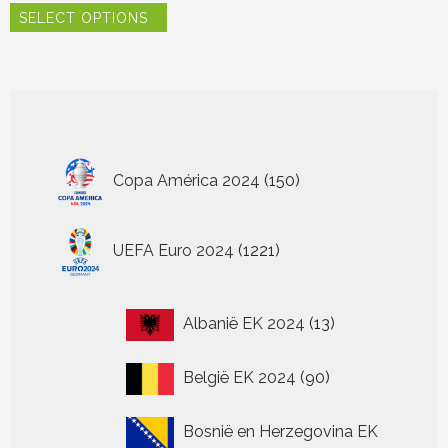
SELECT OPTIONS
product
heeft
meerdere
variaties.
Deze
optie
kan
150
gekozen
Copa América 2024
150
worden
producten
op
de
1221
UEFA Euro 2024
1221
productpagina
producten
13
Albanië EK 2024
13
producten
90
België EK 2024
90
producten
Bosnië en Herzegovina EK