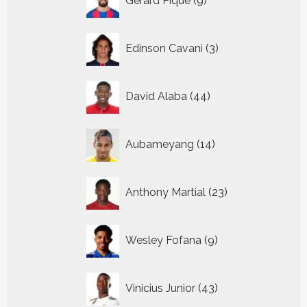
Gerard Pique
9
producten
3
Edinson Cavani
3
producten
44
David Alaba
44
producten
14
Aubameyang
14
producten
23
Anthony Martial
23
producten
9
Wesley Fofana
9
producten
43
Vinicius Junior
43
producten