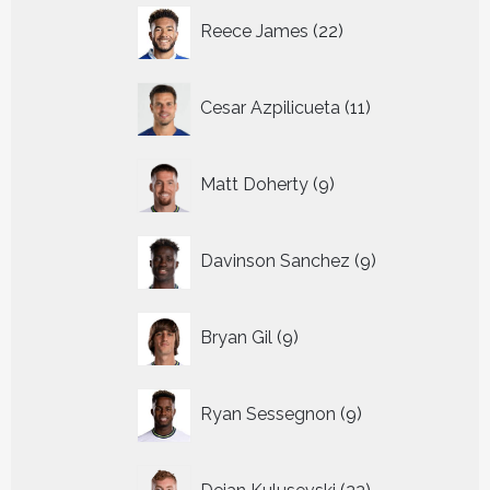
22
Reece James
22
producten
11
Cesar Azpilicueta
11
producten
9
Matt Doherty
9
producten
9
Davinson Sanchez
9
producten
9
Bryan Gil
9
producten
9
Ryan Sessegnon
9
producten
22