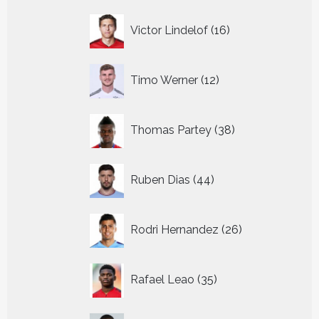
16
Victor Lindelof
16
producten
12
Timo Werner
12
producten
38
Thomas Partey
38
producten
44
Ruben Dias
44
producten
26
Rodri Hernandez
26
producten
35
Rafael Leao
35
producten