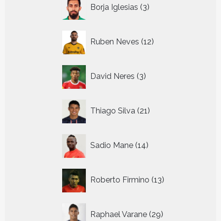
3
Borja Iglesias
3
producten
12
Ruben Neves
12
producten
3
David Neres
3
producten
21
Thiago Silva
21
producten
14
Sadio Mane
14
producten
13
Roberto Firmino
13
producten
29
Raphael Varane
29
producten