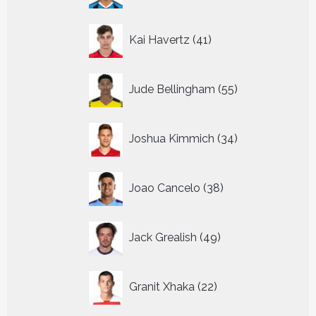
41
Kai Havertz
41
producten
55
Jude Bellingham
55
producten
34
Joshua Kimmich
34
producten
38
Joao Cancelo
38
producten
49
Jack Grealish
49
producten
22
Granit Xhaka
22
producten