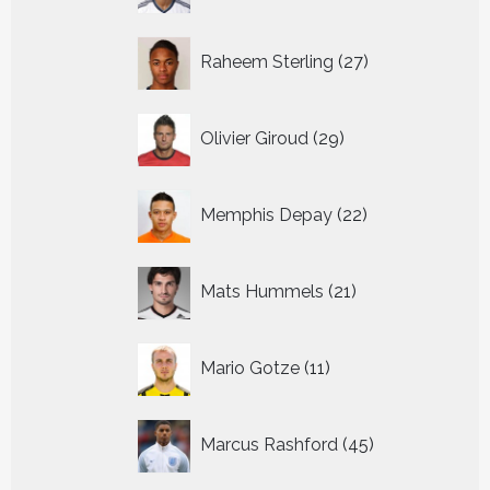
27
Raheem Sterling
27
producten
29
Olivier Giroud
29
producten
22
Memphis Depay
22
producten
21
Mats Hummels
21
producten
11
Mario Gotze
11
producten
45
Marcus Rashford
45
producten