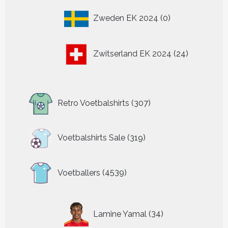
0
Zweden EK 2024
0
producten
24
Zwitserland EK 2024
24
producten
307
Retro Voetbalshirts
307
producten
319
Voetbalshirts Sale
319
producten
4539
Voetballers
4539
producten
34
Lamine Yamal
34
producten