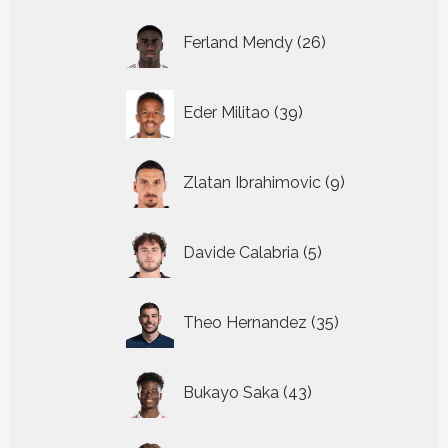
26
Ferland Mendy
26
producten
39
Eder Militao
39
producten
9
Zlatan Ibrahimovic
9
producten
5
Davide Calabria
5
producten
35
Theo Hernandez
35
producten
43
Bukayo Saka
43
producten