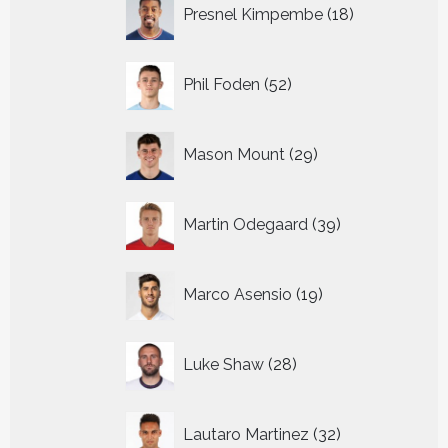
18
Presnel Kimpembe
18
producten
52
Phil Foden
52
producten
29
Mason Mount
29
producten
39
Martin Odegaard
39
producten
19
Marco Asensio
19
producten
28
Luke Shaw
28
producten
32
Lautaro Martinez
32
producten