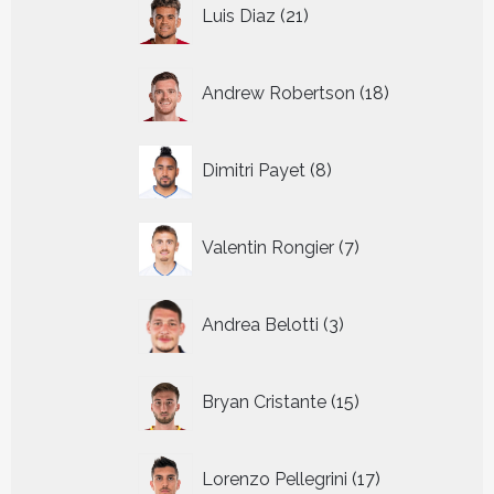
21
Luis Diaz
21
producten
18
Andrew Robertson
18
producten
8
Dimitri Payet
8
producten
7
Valentin Rongier
7
producten
3
Andrea Belotti
3
producten
15
Bryan Cristante
15
producten
17
Lorenzo Pellegrini
17
producten