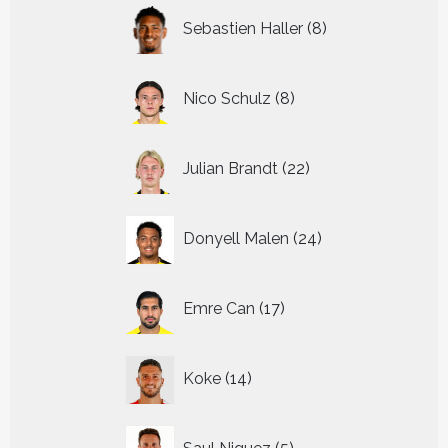
8
Sebastien Haller
8
producten
8
Nico Schulz
8
producten
22
Julian Brandt
22
producten
24
Donyell Malen
24
producten
17
Emre Can
17
producten
14
Koke
14
producten
5