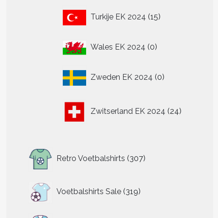
15
Turkije EK 2024
15
producten
0
Wales EK 2024
0
producten
0
Zweden EK 2024
0
producten
24
Zwitserland EK 2024
24
producten
307
Retro Voetbalshirts
307
producten
319
Voetbalshirts Sale
319
producten