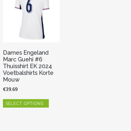
Dames Engeland
Marc Guehi #6
Thuisshirt EK 2024
Voetbalshirts Korte
Mouw
€
39.69
Dit
SELECT OPTIONS
product
heeft
meerdere
variaties.
Deze