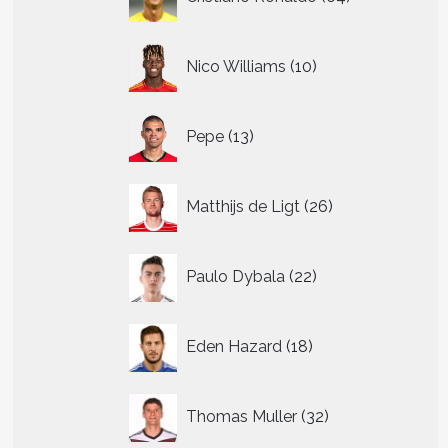
producten
10
Nico Williams
10
producten
13
Pepe
13
producten
26
Matthijs de Ligt
26
producten
22
Paulo Dybala
22
producten
18
Eden Hazard
18
producten
32
Thomas Muller
32
producten