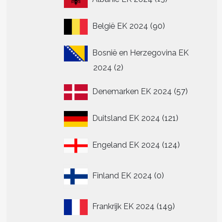
producten
90
België EK 2024
90
producten
Bosnië en Herzegovina EK
2
2024
2
producten
57
Denemarken EK 2024
57
producte
121
Duitsland EK 2024
121
producten
124
Engeland EK 2024
124
producten
0
Finland EK 2024
0
producten
149
Frankrijk EK 2024
149
producten