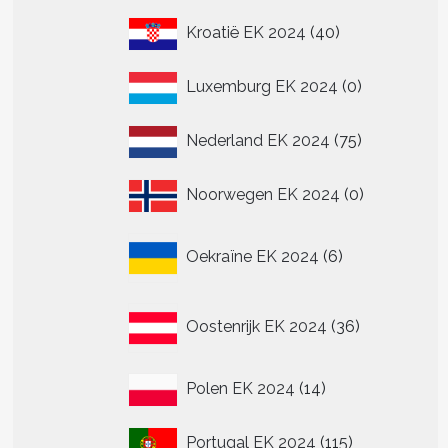
40
Kroatië EK 2024
40
producten
0
Luxemburg EK 2024
0
producten
75
Nederland EK 2024
75
producten
0
Noorwegen EK 2024
0
producten
6
Oekraïne EK 2024
6
producten
36
Oostenrijk EK 2024
36
producten
14
Polen EK 2024
14
producten
115
Portugal EK 2024
115