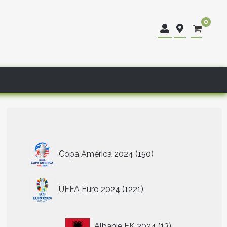
0
150
Copa América 2024
150
producten
1221
UEFA Euro 2024
1221
producten
13
Albanië EK 2024
13