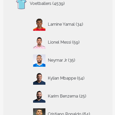
4539
Voetballers
4539
producten
34
Lamine Yamal
34
producten
59
Lionel Messi
59
producten
35
Neymar Jr
35
producten
54
Kylian Mbappe
54
producten
25
Karim Benzema
25
producten
64
Cristiano Ronaldo
64