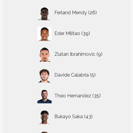
26
Ferland Mendy
26
producten
39
Eder Militao
39
producten
9
Zlatan Ibrahimovic
9
producten
5
Davide Calabria
5
producten
35
Theo Hernandez
35
producten
43
Bukayo Saka
43
producten