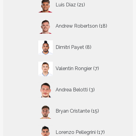
21
Luis Diaz
21
producten
18
Andrew Robertson
18
producten
8
Dimitri Payet
8
producten
7
Valentin Rongier
7
producten
3
Andrea Belotti
3
producten
15
Bryan Cristante
15
producten
17
Lorenzo Pellegrini
17
producten