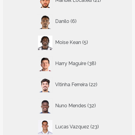
Manuel Locatelli
21
producten
6
Danilo
6
producten
5
Moise Kean
5
producten
38
Harry Maguire
38
producten
22
Vitinha Ferreira
22
producten
32
Nuno Mendes
32
producten
23
Lucas Vazquez
23
producten