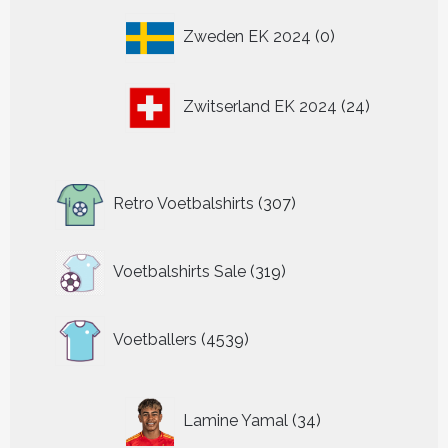
0
Zweden EK 2024
0
producten
24
Zwitserland EK 2024
24
producten
307
Retro Voetbalshirts
307
producten
319
Voetbalshirts Sale
319
producten
4539
Voetballers
4539
producten
34
Lamine Yamal
34
producten