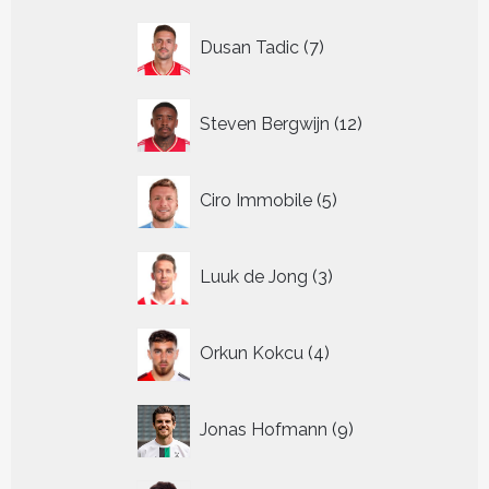
7
Dusan Tadic
7
producten
12
Steven Bergwijn
12
producten
5
Ciro Immobile
5
producten
3
Luuk de Jong
3
producten
4
Orkun Kokcu
4
producten
9
Jonas Hofmann
9
producten