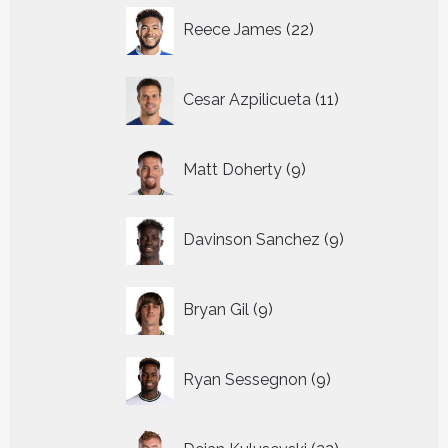
22
Reece James
22
producten
11
Cesar Azpilicueta
11
producten
9
Matt Doherty
9
producten
9
Davinson Sanchez
9
producten
9
Bryan Gil
9
producten
9
Ryan Sessegnon
9
producten
22