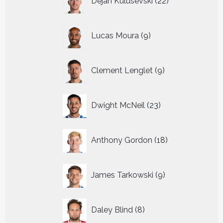
Dejan Kulusevski
22
producten
9
Lucas Moura
9
producten
9
Clement Lenglet
9
producten
23
Dwight McNeil
23
producten
18
Anthony Gordon
18
producten
9
James Tarkowski
9
producten
8
Daley Blind
8
producten