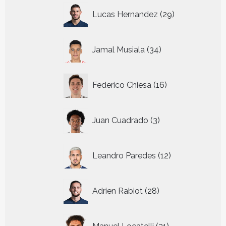
29
Lucas Hernandez
29
producten
34
Jamal Musiala
34
producten
16
Federico Chiesa
16
producten
3
Juan Cuadrado
3
producten
12
Leandro Paredes
12
producten
28
Adrien Rabiot
28
producten
21