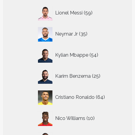
59
Lionel Messi
59
producten
35
Neymar Jr
35
producten
54
Kylian Mbappe
54
producten
25
Karim Benzema
25
producten
64
Cristiano Ronaldo
64
producten
10
Nico Williams
10
producten