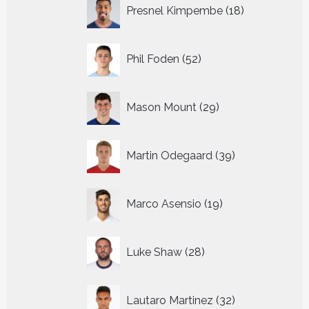
18
Presnel Kimpembe
18
producten
52
Phil Foden
52
producten
29
Mason Mount
29
producten
39
Martin Odegaard
39
producten
19
Marco Asensio
19
producten
28
Luke Shaw
28
producten
32
Lautaro Martinez
32
producten