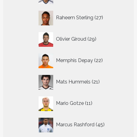
27
Raheem Sterling
27
producten
29
Olivier Giroud
29
producten
22
Memphis Depay
22
producten
21
Mats Hummels
21
producten
11
Mario Gotze
11
producten
45
Marcus Rashford
45
producten