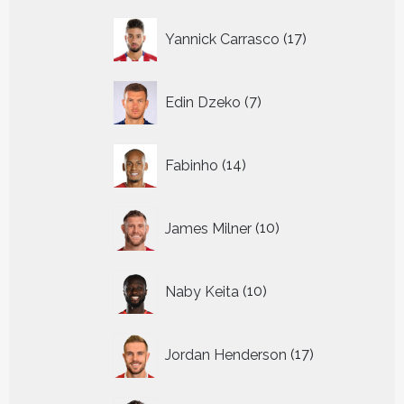
17
Yannick Carrasco
17
producten
7
Edin Dzeko
7
producten
14
Fabinho
14
producten
10
James Milner
10
producten
10
Naby Keita
10
producten
17
Jordan Henderson
17
producten