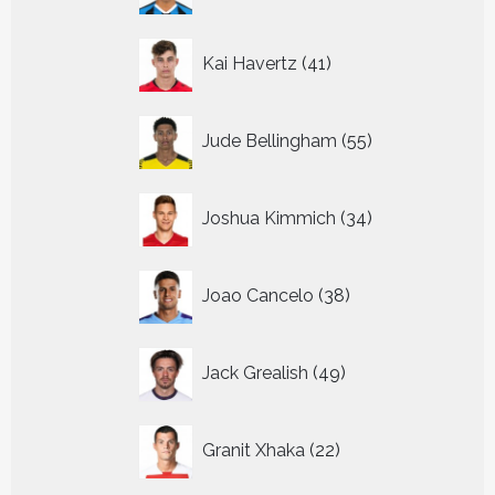
41
Kai Havertz
41
producten
55
Jude Bellingham
55
producten
34
Joshua Kimmich
34
producten
38
Joao Cancelo
38
producten
49
Jack Grealish
49
producten
22
Granit Xhaka
22
producten