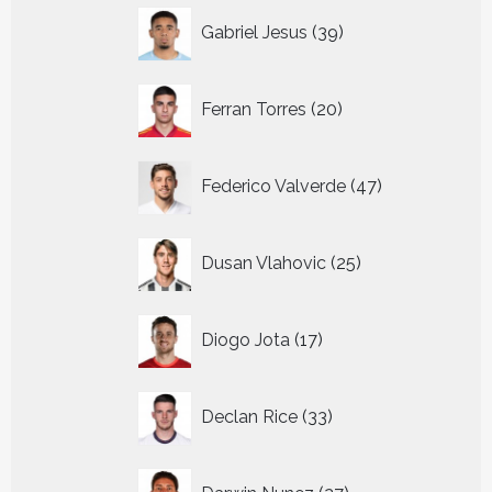
39
Gabriel Jesus
39
producten
20
Ferran Torres
20
producten
47
Federico Valverde
47
producten
25
Dusan Vlahovic
25
producten
17
Diogo Jota
17
producten
33
Declan Rice
33
producten
27