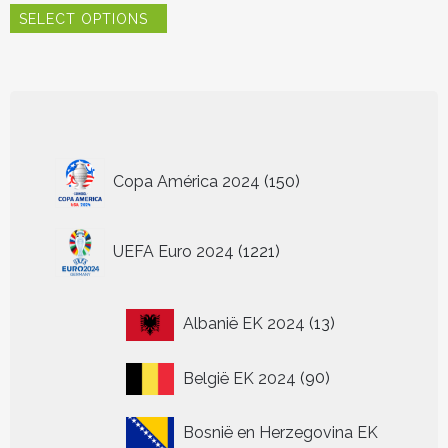
SELECT OPTIONS
product
heeft
meerdere
variaties.
Deze
optie
kan
150
gekozen
Copa América 2024
150
worden
producten
op
de
1221
UEFA Euro 2024
1221
productpagina
producten
13
Albanië EK 2024
13
producten
90
België EK 2024
90
producten
Bosnië en Herzegovina EK