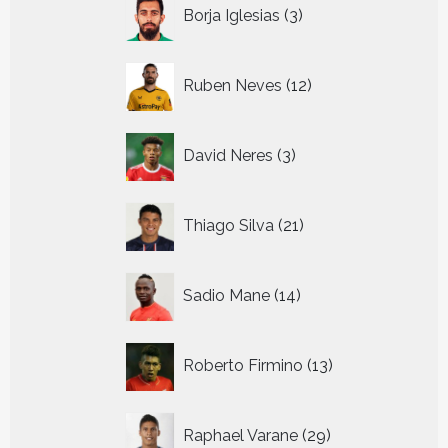
3
Borja Iglesias
3
producten
12
Ruben Neves
12
producten
3
David Neres
3
producten
21
Thiago Silva
21
producten
14
Sadio Mane
14
producten
13
Roberto Firmino
13
producten
29
Raphael Varane
29
producten