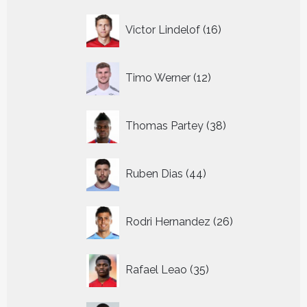
16
Victor Lindelof
16
producten
12
Timo Werner
12
producten
38
Thomas Partey
38
producten
44
Ruben Dias
44
producten
26
Rodri Hernandez
26
producten
35
Rafael Leao
35
producten