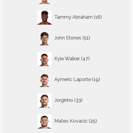
16
Tammy Abraham
16
producten
51
John Stones
51
producten
47
Kyle Walker
47
producten
19
Aymeric Laporte
19
producten
33
Jorginho
33
producten
25
Mateo Kovacic
25
producten