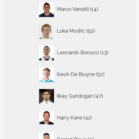
14
Marco Verratti
14
producten
52
Luka Modric
52
producten
13
Leonardo Bonucci
13
producten
52
Kevin De Bruyne
52
producten
47
Ilkay Gundogan
47
producten
41
Harry Kane
41
producten
9