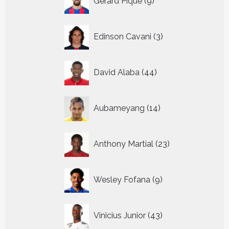
Gerard Pique
9
producten
3
Edinson Cavani
3
producten
44
David Alaba
44
producten
14
Aubameyang
14
producten
23
Anthony Martial
23
producten
9
Wesley Fofana
9
producten
43
Vinicius Junior
43
producten