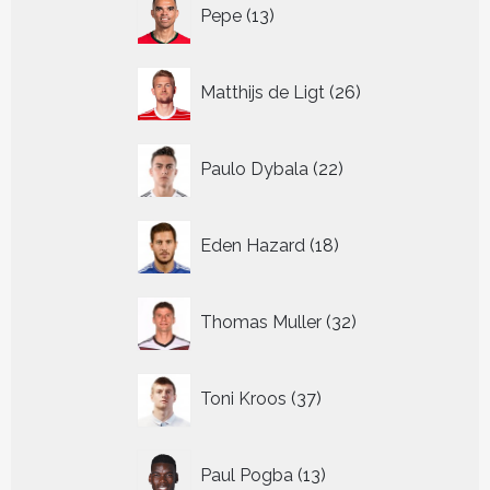
13
Pepe
13
producten
26
Matthijs de Ligt
26
producten
22
Paulo Dybala
22
producten
18
Eden Hazard
18
producten
32
Thomas Muller
32
producten
37
Toni Kroos
37
producten
13
Paul Pogba
13
producten