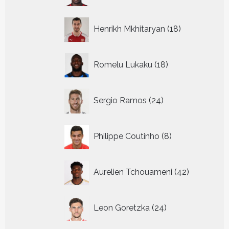
18
Henrikh Mkhitaryan
18
producten
18
Romelu Lukaku
18
producten
24
Sergio Ramos
24
producten
8
Philippe Coutinho
8
producten
42
Aurelien Tchouameni
42
producten
24
Leon Goretzka
24
producten