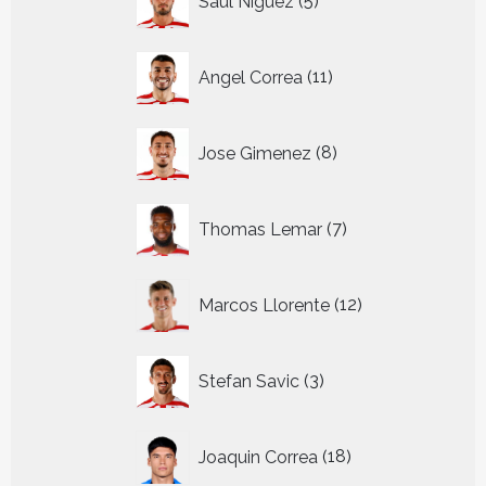
Saul Niguez
5
producten
11
Angel Correa
11
producten
8
Jose Gimenez
8
producten
7
Thomas Lemar
7
producten
12
Marcos Llorente
12
producten
3
Stefan Savic
3
producten
18
Joaquin Correa
18
producten