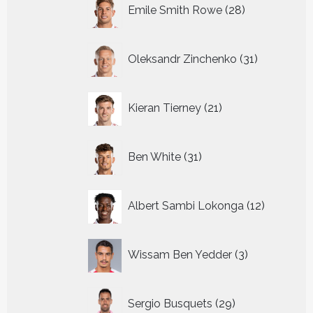
28
Emile Smith Rowe
28
producten
31
Oleksandr Zinchenko
31
producten
21
Kieran Tierney
21
producten
31
Ben White
31
producten
12
Albert Sambi Lokonga
12
producte
3
Wissam Ben Yedder
3
producten
29
Sergio Busquets
29
producten