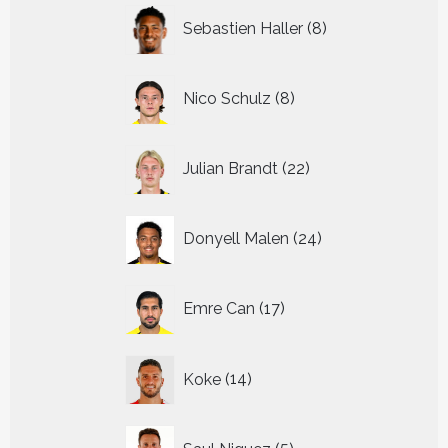
8
Sebastien Haller
8
producten
8
Nico Schulz
8
producten
22
Julian Brandt
22
producten
24
Donyell Malen
24
producten
17
Emre Can
17
producten
14
Koke
14
producten
5