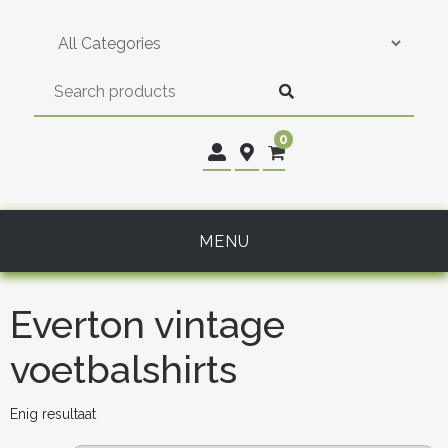
Skip
to
content
0
MENU
Everton vintage
voetbalshirts
Enig resultaat