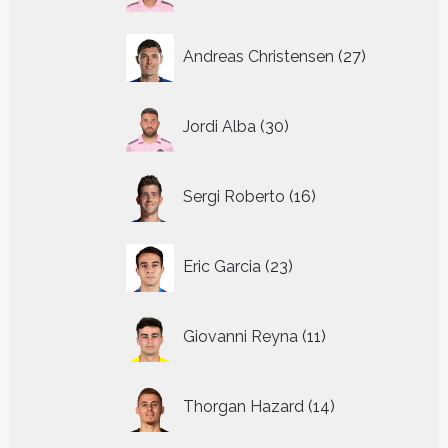
27
Andreas Christensen
27
producten
30
Jordi Alba
30
producten
16
Sergi Roberto
16
producten
23
Eric Garcia
23
producten
11
Giovanni Reyna
11
producten
14
Thorgan Hazard
14
producten