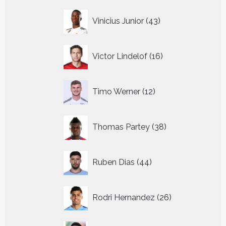
43
Vinicius Junior
43
producten
16
Victor Lindelof
16
producten
12
Timo Werner
12
producten
38
Thomas Partey
38
producten
44
Ruben Dias
44
producten
26
Rodri Hernandez
26
producten