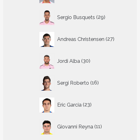
29
Sergio Busquets
29
producten
27
Andreas Christensen
27
producten
30
Jordi Alba
30
producten
16
Sergi Roberto
16
producten
23
Eric Garcia
23
producten
11
Giovanni Reyna
11
producten