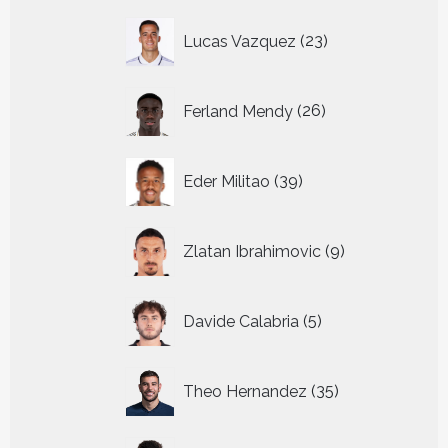
23
Lucas Vazquez
23
producten
26
Ferland Mendy
26
producten
39
Eder Militao
39
producten
9
Zlatan Ibrahimovic
9
producten
5
Davide Calabria
5
producten
35
Theo Hernandez
35
producten
43