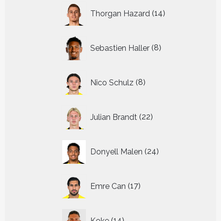
14
Thorgan Hazard
14
producten
8
Sebastien Haller
8
producten
8
Nico Schulz
8
producten
22
Julian Brandt
22
producten
24
Donyell Malen
24
producten
17
Emre Can
17
producten
14
Koke
14