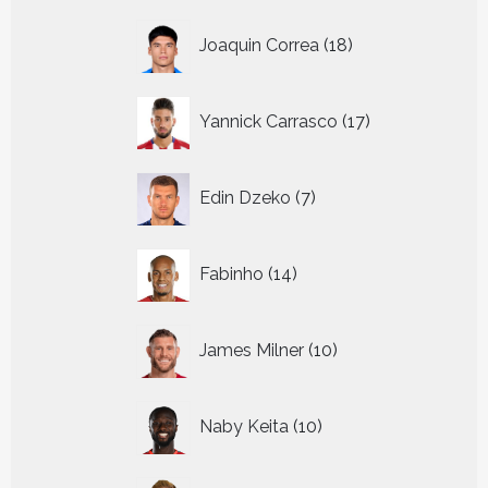
18
Joaquin Correa
18
producten
17
Yannick Carrasco
17
producten
7
Edin Dzeko
7
producten
14
Fabinho
14
producten
10
James Milner
10
producten
10
Naby Keita
10
producten