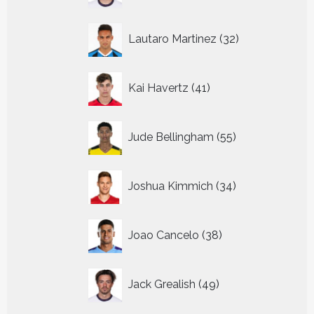
32
Lautaro Martinez
32
producten
41
Kai Havertz
41
producten
55
Jude Bellingham
55
producten
34
Joshua Kimmich
34
producten
38
Joao Cancelo
38
producten
49
Jack Grealish
49
producten