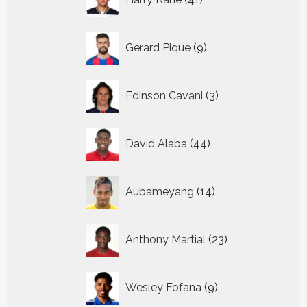
producten
9
Gerard Pique
9
producten
3
Edinson Cavani
3
producten
44
David Alaba
44
producten
14
Aubameyang
14
producten
23
Anthony Martial
23
producten
9
Wesley Fofana
9
producten