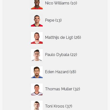
Nico Williams
10
producten
13
Pepe
13
producten
26
Matthijs de Ligt
26
producten
22
Paulo Dybala
22
producten
18
Eden Hazard
18
producten
32
Thomas Muller
32
producten
37
Toni Kroos
37
producten