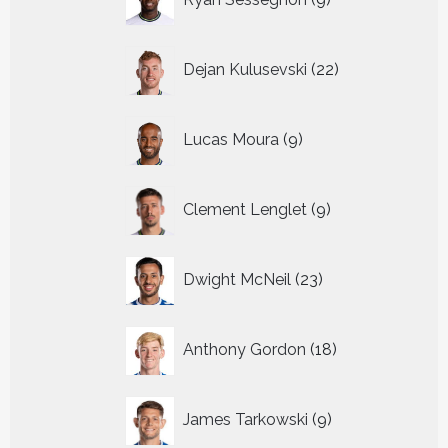
producten
22
Dejan Kulusevski
22
producten
9
Lucas Moura
9
producten
9
Clement Lenglet
9
producten
23
Dwight McNeil
23
producten
18
Anthony Gordon
18
producten
9
James Tarkowski
9
producten