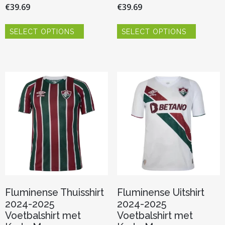
€
39.69
€
39.69
Dit
Dit
SELECT OPTIONS
SELECT OPTIONS
product
product
heeft
heeft
meerdere
meerder
variaties.
variaties.
Deze
Deze
optie
optie
kan
kan
gekozen
gekozen
worden
worden
op
op
de
de
productpagina
productp
Fluminense Thuisshirt
Fluminense Uitshirt
2024-2025
2024-2025
Voetbalshirt met
Voetbalshirt met