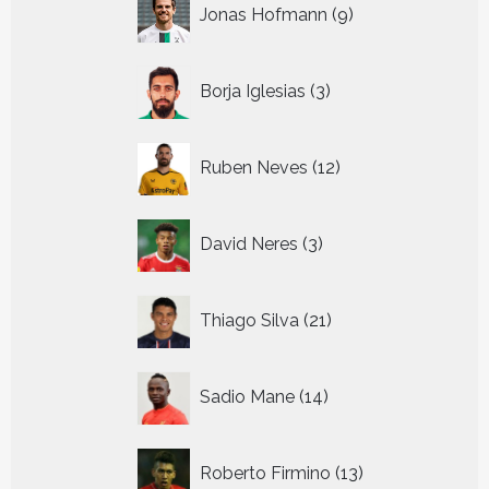
9
Jonas Hofmann
9
producten
3
Borja Iglesias
3
producten
12
Ruben Neves
12
producten
3
David Neres
3
producten
21
Thiago Silva
21
producten
14
Sadio Mane
14
producten
13
Roberto Firmino
13
producten