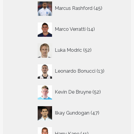
45
Marcus Rashford
45
producten
14
Marco Verratti
14
producten
52
Luka Modric
52
producten
13
Leonardo Bonucci
13
producten
52
Kevin De Bruyne
52
producten
47
Ilkay Gundogan
47
producten
41
Harry Kane
41