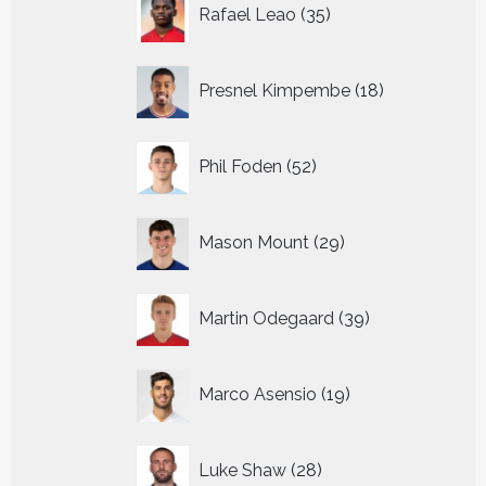
35
Rafael Leao
35
producten
18
Presnel Kimpembe
18
producten
52
Phil Foden
52
producten
29
Mason Mount
29
producten
39
Martin Odegaard
39
producten
19
Marco Asensio
19
producten
28
Luke Shaw
28
producten