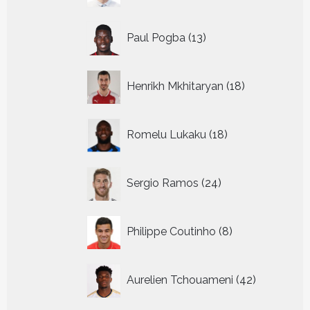
13
Paul Pogba
13
producten
18
Henrikh Mkhitaryan
18
producten
18
Romelu Lukaku
18
producten
24
Sergio Ramos
24
producten
8
Philippe Coutinho
8
producten
42
Aurelien Tchouameni
42
producten