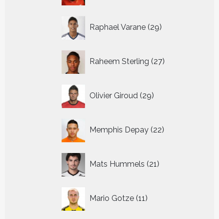
29
Raphael Varane
29
producten
27
Raheem Sterling
27
producten
29
Olivier Giroud
29
producten
22
Memphis Depay
22
producten
21
Mats Hummels
21
producten
11
Mario Gotze
11
producten