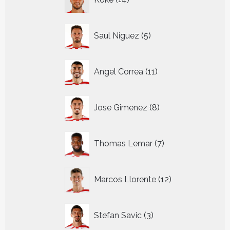
producten
5
Saul Niguez
5
producten
11
Angel Correa
11
producten
8
Jose Gimenez
8
producten
7
Thomas Lemar
7
producten
12
Marcos Llorente
12
producten
3
Stefan Savic
3
producten