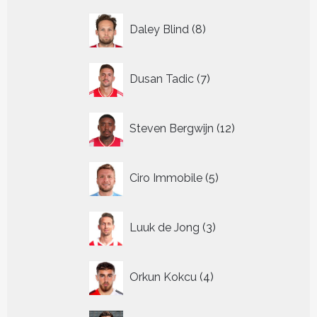
8
Daley Blind
8
producten
7
Dusan Tadic
7
producten
12
Steven Bergwijn
12
producten
5
Ciro Immobile
5
producten
3
Luuk de Jong
3
producten
4
Orkun Kokcu
4
producten