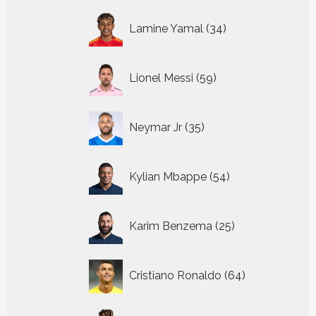
34
Lamine Yamal
34
producten
59
Lionel Messi
59
producten
35
Neymar Jr
35
producten
54
Kylian Mbappe
54
producten
25
Karim Benzema
25
producten
64
Cristiano Ronaldo
64
producten
10