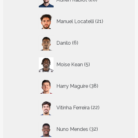
producten
21
Manuel Locatelli
21
producten
6
Danilo
6
producten
5
Moise Kean
5
producten
38
Harry Maguire
38
producten
22
Vitinha Ferreira
22
producten
32
Nuno Mendes
32
producten