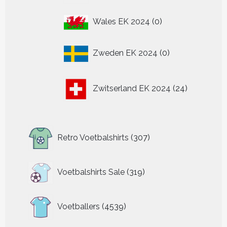
0
Wales EK 2024
0
producten
0
Zweden EK 2024
0
producten
24
Zwitserland EK 2024
24
producten
307
Retro Voetbalshirts
307
producten
319
Voetbalshirts Sale
319
producten
4539
Voetballers
4539
producten