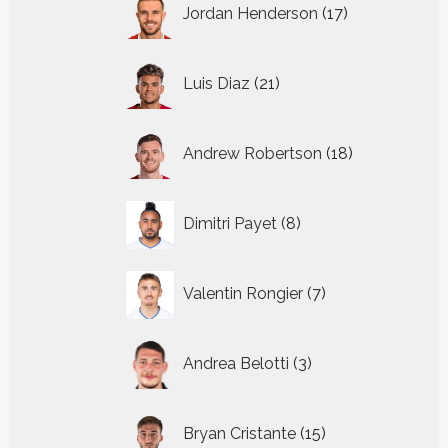
17
Jordan Henderson
17
producten
21
Luis Diaz
21
producten
18
Andrew Robertson
18
producten
8
Dimitri Payet
8
producten
7
Valentin Rongier
7
producten
3
Andrea Belotti
3
producten
15
Bryan Cristante
15
producten