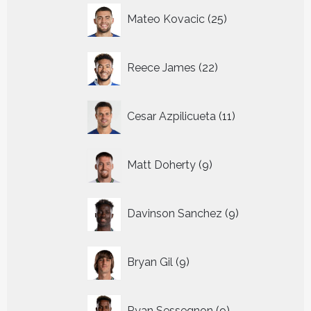
25
Mateo Kovacic
25
producten
22
Reece James
22
producten
11
Cesar Azpilicueta
11
producten
9
Matt Doherty
9
producten
9
Davinson Sanchez
9
producten
9
Bryan Gil
9
producten
9
Ryan Sessegnon
9