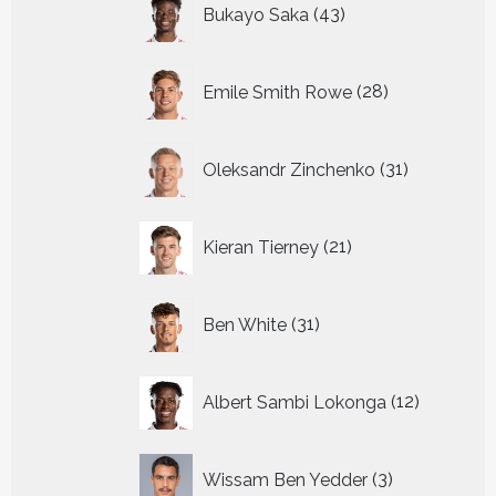
Bukayo Saka
43
producten
28
Emile Smith Rowe
28
producten
31
Oleksandr Zinchenko
31
producten
21
Kieran Tierney
21
producten
31
Ben White
31
producten
12
Albert Sambi Lokonga
12
producte
3
Wissam Ben Yedder
3
producten