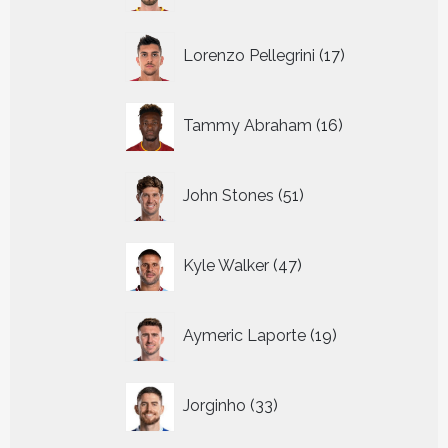
17
Lorenzo Pellegrini
17
producten
16
Tammy Abraham
16
producten
51
John Stones
51
producten
47
Kyle Walker
47
producten
19
Aymeric Laporte
19
producten
33
Jorginho
33
producten