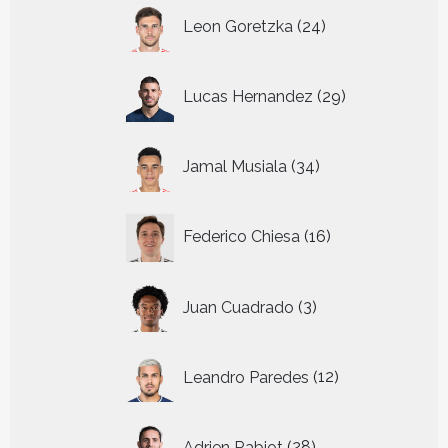
24
Leon Goretzka
24
producten
29
Lucas Hernandez
29
producten
34
Jamal Musiala
34
producten
16
Federico Chiesa
16
producten
3
Juan Cuadrado
3
producten
12
Leandro Paredes
12
producten
28
Adrien Rabiot
28